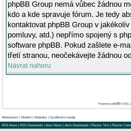
phpBB Group nemá vůbec žádnou moc 
kdo a kde spravuje fórum. Je tedy a
kontaktovat phpBB Group v jakékoliv p
pomluvy, atd.) nepřímo spojený s p
software phpBB. Pokud zašlete e-mai
třetí stranou, neočekávejte žádnou o
Návrat nahoru
phpBB
Powered by
© 2001, 
Webmaster
|
Hledání
|
Statistiky
|
Syndikační kanály
RSS News
|
RSS Downloads
|
Atom News
|
Atom Downloads
|
Plucker Text
|
Plucker Color