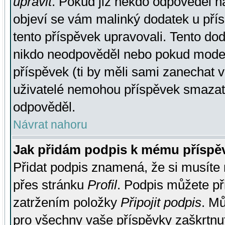
upravit
. Pokud již někdo odpověděl na
objeví se vám malinký dodatek u přísp
tento příspěvek upravovali. Tento do
nikdo neodpověděl nebo pokud moderá
příspěvek (ti by měli sami zanechat v
uživatelé nemohou příspěvek smazat,
odpověděl.
Návrat nahoru
Jak přidám podpis k mému příspě
Přidat podpis znamená, že si musíte n
přes stránku
Profil
. Podpis můžete p
zatržením položky
Připojit podpis
. Mů
pro všechny vaše příspěvky zaškrtnut