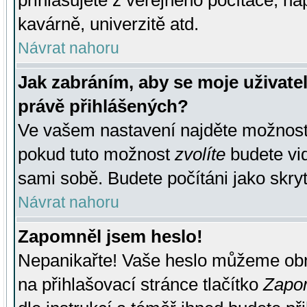
přihlašujete z veřejného počítače, na
kavárně, univerzitě atd.
Návrat nahoru
Jak zabráním, aby se moje uživate
právě přihlášených?
Ve vašem nastavení najděte možnos
pokud tuto možnost
zvolíte
budete vid
sami sobě. Budete počítáni jako skryt
Návrat nahoru
Zapomněl jsem heslo!
Nepanikařte! Vaše heslo můžeme obn
na přihlašovací stránce tlačítko
Zapom