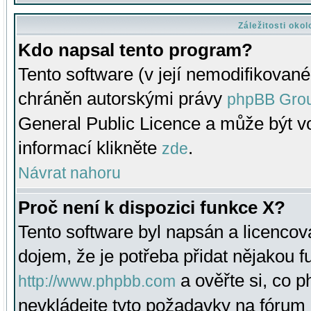
Záležitosti oko
Kdo napsal tento program?
Tento software (v její nemodifikované
chráněn autorskými právy
phpBB Gro
General Public Licence a může být vo
informací klikněte
.
zde
Návrat nahoru
Proč není k dispozici funkce X?
Tento software byl napsán a licenco
dojem, že je potřeba přidat nějakou f
a ověřte si, co 
http://www.phpbb.com
nevkládejte tyto požadavky na fóru