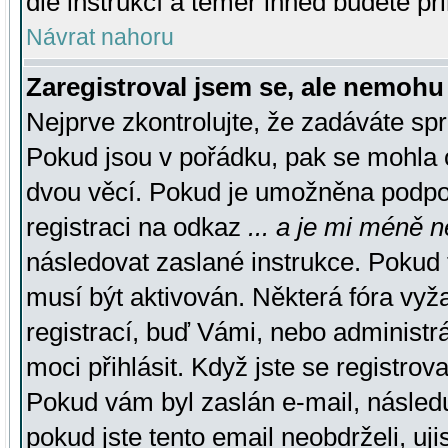
dle instrukcí a téměř ihned budete př
Návrat nahoru
Zaregistroval jsem se, ale nemohu 
Nejprve zkontrolujte, že zadáváte sp
Pokud jsou v pořádku, pak se mohla o
dvou věcí. Pokud je umožněna podpora
registraci na odkaz
... a je mi méně n
následovat zaslané instrukce. Pokud t
musí být aktivován. Některá fóra vyž
registrací, buď Vámi, nebo administr
moci přihlásit. Když jste se registrova
Pokud vám byl zaslán e-mail, násled
pokud jste tento email neobdrželi, uj