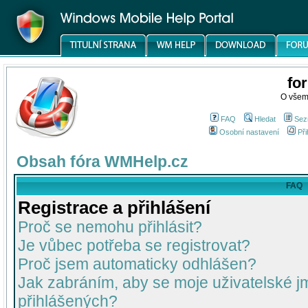
fo
O všem
FAQ
Hledat
Sez
Osobní nastavení
Při
Obsah fóra WMHelp.cz
FAQ
Registrace a přihlášení
Proč se nemohu přihlásit?
Je vůbec potřeba se registrovat?
Proč jsem automaticky odhlášen?
Jak zabráním, aby se moje uživatelské 
přihlášených?