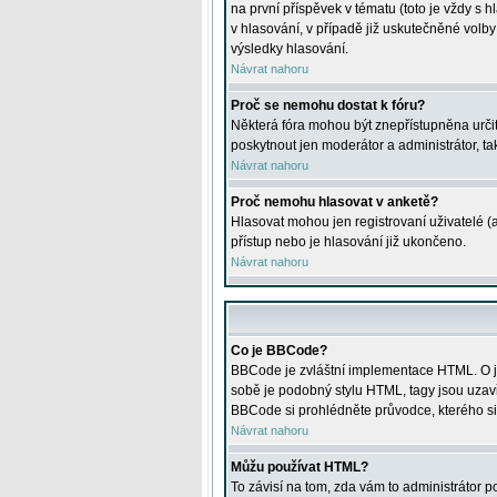
na první příspěvek v tématu (toto je vždy 
v hlasování, v případě již uskutečněné volb
výsledky hlasování.
Návrat nahoru
Proč se nemohu dostat k fóru?
Některá fóra mohou být znepřístupněna určitý
poskytnout jen moderátor a administrátor, tak
Návrat nahoru
Proč nemohu hlasovat v anketě?
Hlasovat mohou jen registrovaní uživatelé (
přístup nebo je hlasování již ukončeno.
Návrat nahoru
Co je BBCode?
BBCode je zvláštní implementace HTML. O je
sobě je podobný stylu HTML, tagy jsou uzavřen
BBCode si prohlédněte průvodce, kterého si
Návrat nahoru
Můžu používat HTML?
To závisí na tom, zda vám to administrátor po