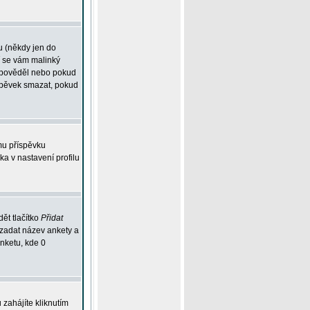
u (někdy jen do
í se vám malinký
odpověděl nebo pokud
íspěvek smazat, pokud
mu příspěvku
ka v nastavení profilu
ět tlačítko
Přidat
 zadat název ankety a
anketu, kde 0
zahájíte kliknutím