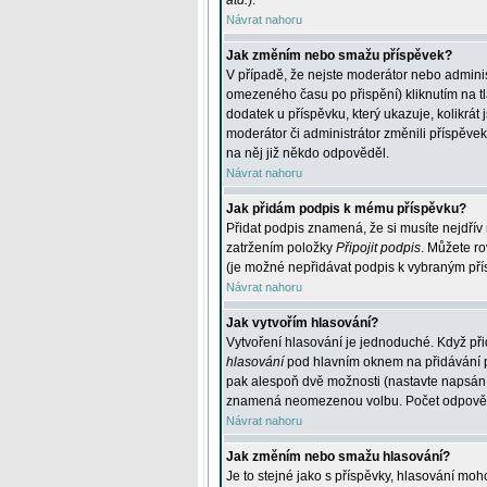
atd.
).
Návrat nahoru
Jak změním nebo smažu příspěvek?
V případě, že nejste moderátor nebo adminis
omezeného času po přispění) kliknutím na t
dodatek u příspěvku, který ukazuje, kolikrá
moderátor či administrátor změnili příspěve
na něj již někdo odpověděl.
Návrat nahoru
Jak přidám podpis k mému příspěvku?
Přidat podpis znamená, že si musíte nejdřív 
zatržením položky
Připojit podpis
. Můžete ro
(je možné nepřidávat podpis k vybraným pří
Návrat nahoru
Jak vytvořím hlasování?
Vytvoření hlasování je jednoduché. Když při
hlasování
pod hlavním oknem na přidávání př
pak alespoň dvě možnosti (nastavte napsán
znamená neomezenou volbu. Počet odpovědí, 
Návrat nahoru
Jak změním nebo smažu hlasování?
Je to stejné jako s příspěvky, hlasování m