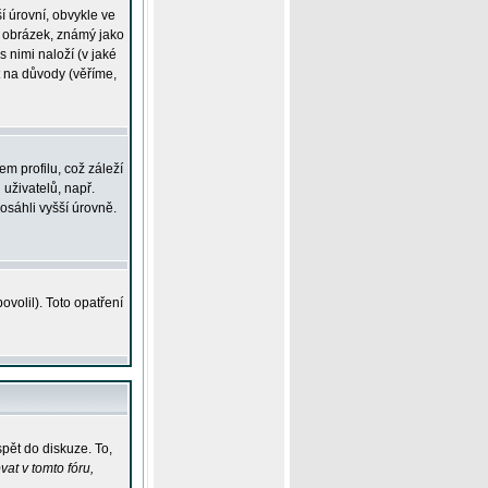
í úrovní, obvykle ve
ší obrázek, známý jako
s nimi naloží (v jaké
t na důvody (věříme,
m profilu, což záleží
 uživatelů, např.
osáhli vyšší úrovně.
volil). Toto opatření
pět do diskuze. To,
at v tomto fóru,