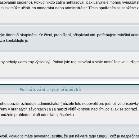
s hlasováním spojeno). Pokud nikdo zatím nehlasoval, pak uživatelé mohou vymazat
y to tak může učinit jen moderátor nebo administrátor. Tímto opatřením se snažíme z
m lidem či skupinám. Ke čtení, prohlížení, přispívání atd. potřebujete zvláštní auto
že kontaktujte je.
aby nebyly zkresleny výsledky). Pokud jste registrováni a stále nemůžete volit, zř
Formátování a typy příspěvků
ho použití rozhoduje administrátor (můžete toto nepovolit pro jednotlivé příspěv
y v hranatých závorkách [ a ] a nabízí větší kontrolu nad tím, co a jak se zobrazí. 
 můžete prohlédnout při odesílání příspěvku.
volí. Pokud to máte povoleno, zjistíte, že jen některé tagy fungují, což je
bezpečnos