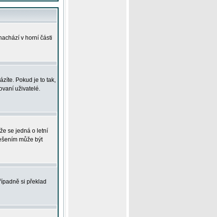
achází v horní části
íte. Pokud je to tak,
vaní uživatelé.
že se jedná o letní
Řešením může být
řípadně si překlad