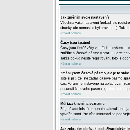
Jak změním svoje nastavení?
Všechna vaše nastavení (pokud jste registro
stránky, ale nemusí to být pravidlem). Takto
Návrat nahoru
Časy jsou špatně!
Časy jsou téměř vždy v pořádku, ovšem to, c
změňte si časové pásmo v profilu. Berte na
Takže pokud nejste registrováni, toto je dobr
Návrat nahoru
Změnil jsem časové pásmo, ale je to stále
Jste si jisti, že jste zadali časové pásmo sp
čas. Fórum není stavěno na uplatňování roz
posunutí časového pásma o jednu hodinu po 
Návrat nahoru
Můj jazyk není na seznamu!
Zřejmě administrátor nenainstaloval tento jaz
vytvořte sami. Pro více informací se podívej
Návrat nahoru
Jak zobrazím obrázek pod uživatelským 