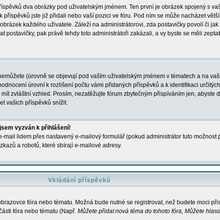
 příspěvků dva obrázky pod uživatelským jménem. Ten první je obrázek spojený s vaš
ik příspěvků jste již přidali nebo vaší pozici ve fóru. Pod ním se může nacházet vět
í obrázek každého uživatele. Záleží na administrátorovi, zda postavičky povolí či jak 
postavičky, pak právě tehdy toto administrátoři zakázali, a vy byste se měli zepta
nemůžete (úrovně se objevují pod vaším uživatelským jménem v tématech a na vaše
odnocení úrovní k rozlišení počtu vámi přidaných příspěvků a k identifikaci určitých
ít zvláštní vzhled. Prosím, nezatěžujte fórum zbytečným přispíváním jen, abyste d
 vašich příspěvků snížit.
 jsem vyzván k přihlášení!
-mail lidem přes nastavený e-mailový formulář (pokud administrátor tuto možnost po
azů a robotů, které sbírají e-mailové adresy.
Vkládání příspěvků
 obrazovce fóra nebo tématu. Možná bude nutné se registrovat, než budete moci přis
části fóra nebo tématu (Např.
Můžete přidat nová téma do tohoto fóra, Můžete hlasov