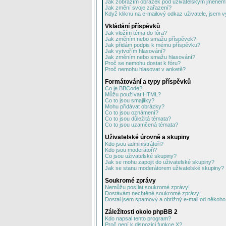
Jak zobrazím obrázek pod uživatelským jménem
Jak změní svoje zařazení?
Když kliknu na e-mailový odkaz uživatele, jsem v
Vkládání příspěvků
Jak vložím téma do fóra?
Jak změním nebo smažu příspěvek?
Jak přidám podpis k mému příspěvku?
Jak vytvořím hlasování?
Jak změním nebo smažu hlasování?
Proč se nemohu dostat k fóru?
Proč nemohu hlasovat v anketě?
Formátování a typy příspěvků
Co je BBCode?
Můžu používat HTML?
Co to jsou smajlíky?
Mohu přidávat obrázky?
Co to jsou oznámení?
Co to jsou důležitá témata?
Co to jsou uzamčená témata?
Uživatelské úrovně a skupiny
Kdo jsou administrátoři?
Kdo jsou moderátoři?
Co jsou uživatelské skupiny?
Jak se mohu zapojit do uživatelské skupiny?
Jak se stanu moderátorem uživatelské skupiny?
Soukromé zprávy
Nemůžu posílat soukromé zprávy!
Dostávám nechtěné soukromé zprávy!
Dostal jsem spamový a obtížný e-mail od někoho 
Záležitosti okolo phpBB 2
Kdo napsal tento program?
Proč není k dispozici funkce X?