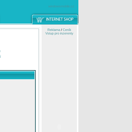
windowsmobile.cz
Reklama
/
Ceník
Vstup pro inzerenty
e
í