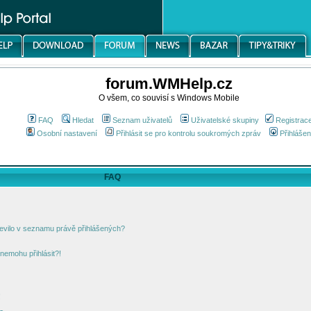
forum.WMHelp.cz
O všem, co souvisí s Windows Mobile
FAQ
Hledat
Seznam uživatelů
Uživatelské skupiny
Registrac
Osobní nastavení
Přihlásit se pro kontrolu soukromých zpráv
Přihlášen
FAQ
jevilo v seznamu právě přihlášených?
nemohu přihlásit?!
!