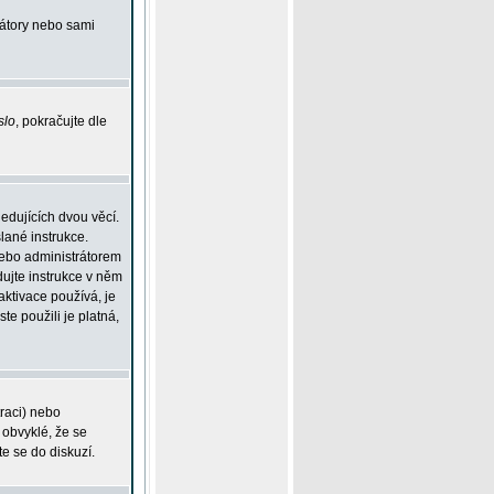
rátory nebo sami
slo
, pokračujte dle
edujících dvou věcí.
lané instrukce.
 nebo administrátorem
dujte instrukce v něm
aktivace používá, je
ste použili je platná,
traci) nebo
 obvyklé, že se
te se do diskuzí.