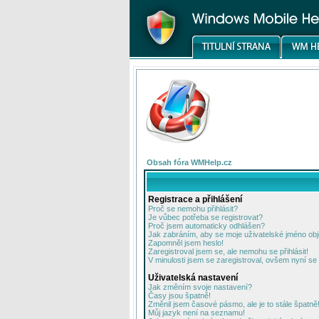
Obsah fóra WMHelp.cz
Registrace a přihlášení
Proč se nemohu přihlásit?
Je vůbec potřeba se registrovat?
Proč jsem automaticky odhlášen?
Jak zabráním, aby se moje uživatelské jméno ob
Zapomněl jsem heslo!
Zaregistroval jsem se, ale nemohu se přihlásit!
V minulosti jsem se zaregistroval, ovšem nyní se 
Uživatelská nastavení
Jak změním svoje nastavení?
Časy jsou špatně!
Změnil jsem časové pásmo, ale je to stále špatně
Můj jazyk není na seznamu!