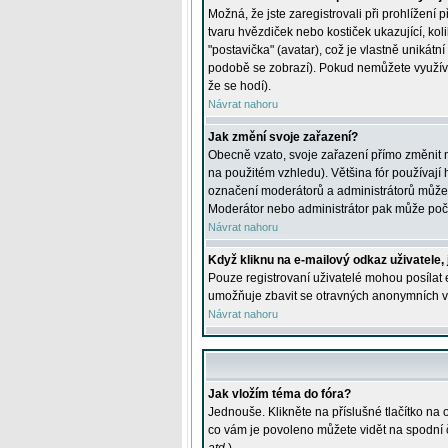
Možná, že jste zaregistrovali při prohlížení
tvaru hvězdiček nebo kostiček ukazující, kol
"postavička" (avatar), což je vlastně unikátn
podobě se zobrazí). Pokud nemůžete využívat 
že se hodí).
Návrat nahoru
Jak změní svoje zařazení?
Obecně vzato, svoje zařazení přímo změnit 
na použitém vzhledu). Většina fór používají h
označení moderátorů a administrátorů může m
Moderátor nebo administrátor pak může počet
Návrat nahoru
Když kliknu na e-mailový odkaz uživatele,
Pouze registrovaní uživatelé mohou posílat e
umožňuje zbavit se otravných anonymních vzk
Návrat nahoru
Jak vložím téma do fóra?
Jednouše. Klikněte na příslušné tlačítko na
co vám je povoleno můžete vidět na spodní 