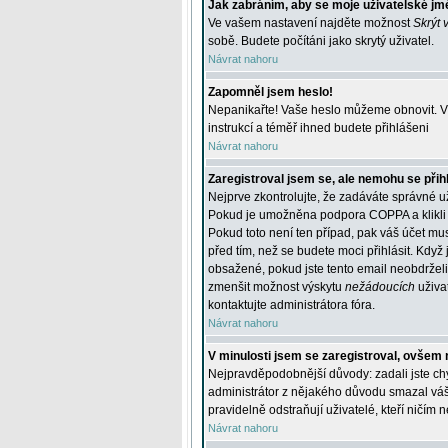
Jak zabráním, aby se moje uživatelské jm
Ve vašem nastavení najděte možnost
Skrýt 
sobě. Budete počítáni jako skrytý uživatel.
Návrat nahoru
Zapomněl jsem heslo!
Nepanikařte! Vaše heslo můžeme obnovit. V 
instrukcí a téměř ihned budete přihlášeni
Návrat nahoru
Zaregistroval jsem se, ale nemohu se přihl
Nejprve zkontrolujte, že zadáváte správné u
Pokud je umožněna podpora COPPA a klikli j
Pokud toto není ten případ, pak váš účet mus
před tím, než se budete moci přihlásit. Když 
obsažené, pokud jste tento email neobdrželi
zmenšit možnost výskytu
nežádoucích
uživat
kontaktujte administrátora fóra.
Návrat nahoru
V minulosti jsem se zaregistroval, ovšem 
Nejpravděpodobnější důvody: zadali jste chyb
administrátor z nějakého důvodu smazal váš ú
pravidelně odstraňují uživatelé, kteří ničím 
Návrat nahoru