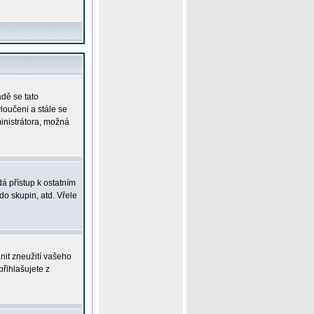
adě se tato
yloučeni a stále se
ministrátora, možná
á přístup k ostatním
o skupin, atd. Vřele
nit zneužití vašeho
přihlašujete z