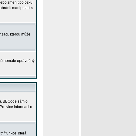
 nebo změnit položku
abránit manipulaci s
rizaci, kterou může
ejmě nemáte oprávněný
ky). BBCode sám o
Pro více informací o
tní
funkce, která