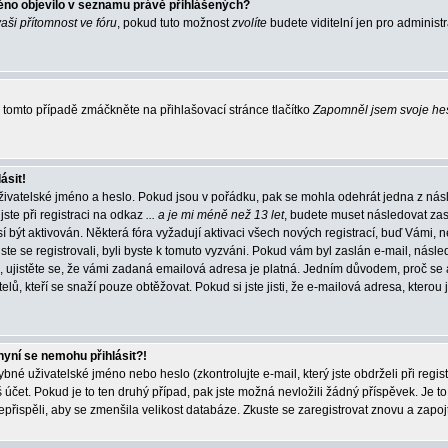
éno objevilo v seznamu právě přihlášených?
vaši přítomnost ve fóru
, pokud tuto možnost
zvolíte
budete viditelní jen pro administ
tomto případě zmáčkněte na přihlašovací stránce tlačítko
Zapomněl jsem svoje he
ásit!
živatelské jméno a heslo. Pokud jsou v pořádku, pak se mohla odehrát jedna z násl
ste při registraci na odkaz
... a je mi méně než 13 let
, budete muset následovat zas
í být aktivován. Některá fóra vyžadují aktivaci všech nových registrací, buď Vámi,
jste se registrovali, byli byste k tomuto vyzváni. Pokud vám byl zaslán e-mail, násle
, ujistěte se, že vámi zadaná emailová adresa je platná. Jedním důvodem, proč se 
elů, kteří se snaží pouze obtěžovat. Pokud si jste jisti, že e-mailová adresa, kterou j
nyní se nemohu přihlásit?!
né uživatelské jméno nebo heslo (zkontrolujte e-mail, který jste obdrželi při regis
čet. Pokud je to ten druhý případ, pak jste možná nevložili žádný příspěvek. Je to
nepřispěli, aby se zmenšila velikost databáze. Zkuste se zaregistrovat znovu a zapoj