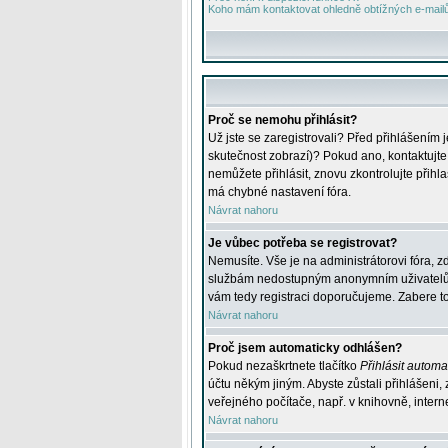
Koho mám kontaktovat ohledně obtížných e-mailů 
Proč se nemohu přihlásit?
Už jste se zaregistrovali? Před přihlášením 
skutečnost zobrazí)? Pokud ano, kontaktujte a
nemůžete přihlásit, znovu zkontrolujte přih
má chybné nastavení fóra.
Návrat nahoru
Je vůbec potřeba se registrovat?
Nemusíte. Vše je na administrátorovi fóra, z
službám nedostupným anonymním uživatelům, j
vám tedy registraci doporučujeme. Zabere to 
Návrat nahoru
Proč jsem automaticky odhlášen?
Pokud nezaškrtnete tlačítko
Přihlásit automat
účtu někým jiným. Abyste zůstali přihlášeni,
veřejného počítače, např. v knihovně, intern
Návrat nahoru