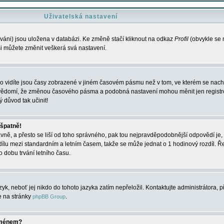
Uživatelská nastavení
váni) jsou uložena v databázi. Ke změně stačí kliknout na odkaz
Profil
(obvykle se n
 si můžete změnit veškerá svá nastavení.
o vidíte jsou časy zobrazené v jiném časovém pásmu než v tom, ve kterém se nacház
 vědomí, že změnou časového pásma a podobná nastavení mohou měnit jen registro
ý důvod tak učinit!
 špatně!
rávně, a přesto se liší od toho správného, pak tou nejpravděpodobnější odpovědí je, 
dílu mezi standardním a letním časem, takže se může jednat o 1 hodinový rozdíl. 
dobu trvání letního času.
yk, neboť jej nikdo do tohoto jazyka zatím nepřeložil. Kontaktujte administrátora, p
te na stránky
.
phpBB Group
jménem?