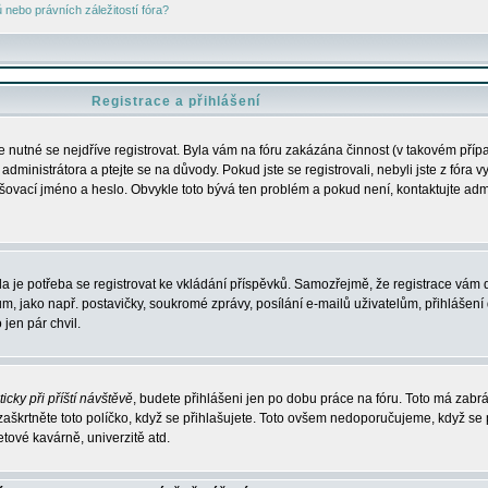
nebo právních záležitostí fóra?
Registrace a přihlášení
je nutné se nejdříve registrovat. Byla vám na fóru zakázána činnost (v takovém příp
dministrátora a ptejte se na důvody. Pokud jste se registrovali, nebyli jste z fóra v
lašovací jméno a heslo. Obvykle toto bývá ten problém a pokud není, kontaktujte ad
da je potřeba se registrovat ke vkládání příspěvků. Samozřejmě, že registrace vám d
ako např. postavičky, soukromé zprávy, posílání e-mailů uživatelům, přihlášení d
jen pár chvil.
icky při příští návštěvě
, budete přihlášeni jen po dobu práce na fóru. Toto má zabrá
 zaškrtněte toto políčko, když se přihlašujete. Toto ovšem nedoporučujeme, když se 
etové kavárně, univerzitě atd.