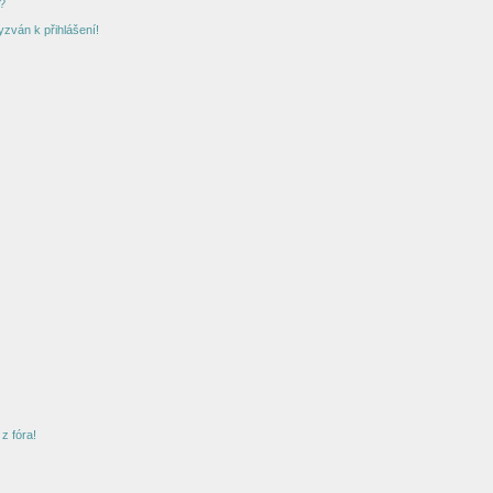
?
yzván k přihlášení!
z fóra!