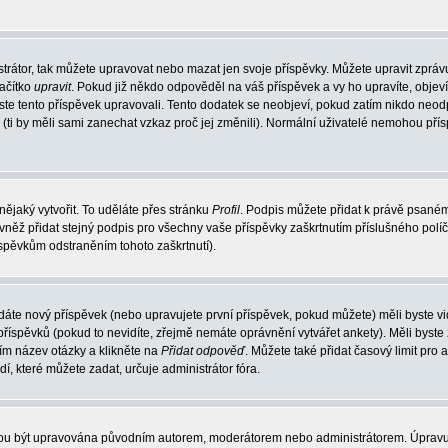
trátor, tak můžete upravovat nebo mazat jen svoje příspěvky. Můžete upravit zpráv
lačítko
upravit
. Pokud již někdo odpověděl na váš příspěvek a vy ho upravíte, objev
t jste tento příspěvek upravovali. Tento dodatek se neobjeví, pokud zatím nikdo ne
k (ti by měli sami zanechat vzkaz proč jej změnili). Normální uživatelé nemohou př
nějaký vytvořit. To uděláte přes stránku
Profil
. Podpis můžete přidat k právě psané
vněž přidat stejný podpis pro všechny vaše příspěvky zaškrtnutím příslušného políč
spěvkům odstraněním tohoto zaškrtnutí).
dáte nový příspěvek (nebo upravujete první příspěvek, pokud můžete) měli byste vid
íspěvků (pokud to nevidíte, zřejmě nemáte oprávnění vytvářet ankety). Měli byste
ím název otázky a klikněte na
Přidat odpověď
. Můžete také přidat časový limit pro 
které můžete zadat, určuje administrátor fóra.
ohou být upravována původním autorem, moderátorem nebo administrátorem. Úpravu 