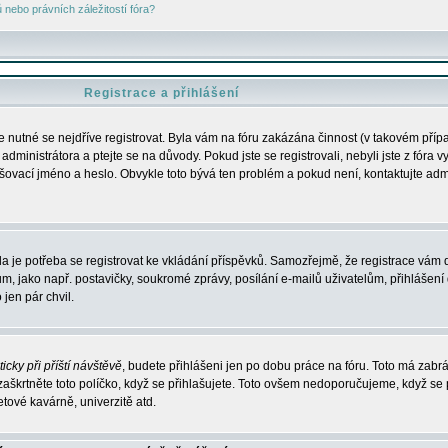
nebo právních záležitostí fóra?
Registrace a přihlášení
je nutné se nejdříve registrovat. Byla vám na fóru zakázána činnost (v takovém příp
dministrátora a ptejte se na důvody. Pokud jste se registrovali, nebyli jste z fóra v
lašovací jméno a heslo. Obvykle toto bývá ten problém a pokud není, kontaktujte ad
da je potřeba se registrovat ke vkládání příspěvků. Samozřejmě, že registrace vám d
ako např. postavičky, soukromé zprávy, posílání e-mailů uživatelům, přihlášení d
jen pár chvil.
icky při příští návštěvě
, budete přihlášeni jen po dobu práce na fóru. Toto má zabrá
 zaškrtněte toto políčko, když se přihlašujete. Toto ovšem nedoporučujeme, když se 
etové kavárně, univerzitě atd.