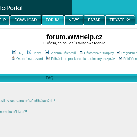
forum.WMHelp.cz
O všem, co souvisí s Windows Mobile
FAQ
Hledat
Seznam uživatelů
Uživatelské skupiny
Registrac
Osobní nastavení
Přihlásit se pro kontrolu soukromých zpráv
Přihlášen
FAQ
jevilo v seznamu právě přihlášených?
nemohu přihlásit?!
!