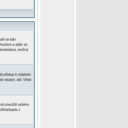
adě se tato
yloučeni a stále se
ministrátora, možná
á přístup k ostatním
o skupin, atd. Vřele
nit zneužití vašeho
přihlašujete z