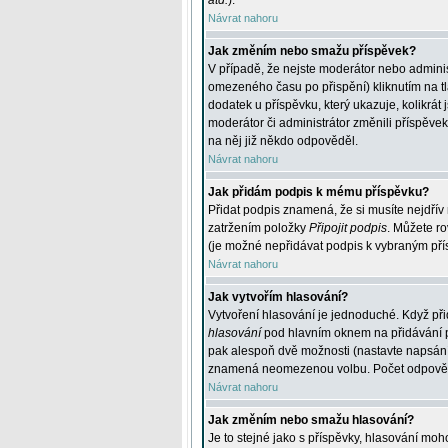
atd.
).
Návrat nahoru
Jak změním nebo smažu příspěvek?
V případě, že nejste moderátor nebo adminis
omezeného času po přispění) kliknutím na t
dodatek u příspěvku, který ukazuje, kolikrá
moderátor či administrátor změnili příspěve
na něj již někdo odpověděl.
Návrat nahoru
Jak přidám podpis k mému příspěvku?
Přidat podpis znamená, že si musíte nejdřív 
zatržením položky
Připojit podpis
. Můžete ro
(je možné nepřidávat podpis k vybraným pří
Návrat nahoru
Jak vytvořím hlasování?
Vytvoření hlasování je jednoduché. Když při
hlasování
pod hlavním oknem na přidávání př
pak alespoň dvě možnosti (nastavte napsán
znamená neomezenou volbu. Počet odpovědí, 
Návrat nahoru
Jak změním nebo smažu hlasování?
Je to stejné jako s příspěvky, hlasování m