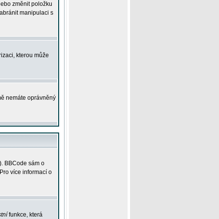
 nebo změnit položku
abránit manipulaci s
rizaci, kterou může
ejmě nemáte oprávněný
ky). BBCode sám o
Pro více informací o
tní
funkce, která