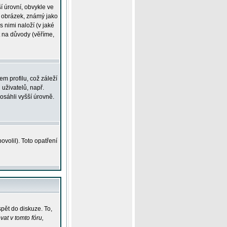
í úrovní, obvykle ve
ší obrázek, známý jako
s nimi naloží (v jaké
t na důvody (věříme,
m profilu, což záleží
 uživatelů, např.
osáhli vyšší úrovně.
volil). Toto opatření
pět do diskuze. To,
at v tomto fóru,