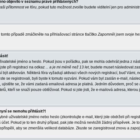
éno objevilo v seznamu právě přihlášených?
vaši přítomnost ve fóru
, pokud tuto možnost
zvolíte
budete viditelní jen pro administ
tomto případě zmáčkněte na přihlašovací stránce tlačítko
Zapomněl jsem svoje he
ásit!
živatelské jméno a heslo. Pokud jsou v pořádku, pak se mohla odehrát jedna z násl
ste při registraci na odkaz
... a je mi méně než 13 let
, budete muset následovat zas
í být aktivován. Některá fóra vyžadují aktivaci všech nových registrací, buď Vámi,
jste se registrovali, byli byste k tomuto vyzváni. Pokud vám byl zaslán e-mail, násle
, ujistěte se, že vámi zadaná emailová adresa je platná. Jedním důvodem, proč se 
elů, kteří se snaží pouze obtěžovat. Pokud si jste jisti, že e-mailová adresa, kterou j
nyní se nemohu přihlásit?!
né uživatelské jméno nebo heslo (zkontrolujte e-mail, který jste obdrželi při regis
čet. Pokud je to ten druhý případ, pak jste možná nevložili žádný příspěvek. Je to
nepřispěli, aby se zmenšila velikost databáze. Zkuste se zaregistrovat znovu a zapoj