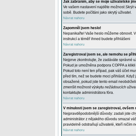
Jak zabráním, aby se moje uživatelské jm
Ve vašem nastavení najděte možnost
Skrýt 
sobě. Budete počítáni jako skrytý uživatel.
Návrat nahoru
Zapomněl jsem heslo!
Nepanikařte! Vaše heslo můžeme obnovit. V 
instrukcí a téměř ihned budete přihlášeni
Návrat nahoru
Zaregistroval jsem se, ale nemohu se přihl
Nejprve zkontrolujte, že zadáváte správné u
Pokud je umožněna podpora COPPA a klikli j
Pokud toto není ten případ, pak váš účet mus
před tím, než se budete moci přihlásit. Když 
obsažené, pokud jste tento email neobdrželi
zmenšit možnost výskytu
nežádoucích
uživat
kontaktujte administrátora fóra.
Návrat nahoru
V minulosti jsem se zaregistroval, ovšem 
Nejpravděpodobnější důvody: zadali jste chyb
administrátor z nějakého důvodu smazal váš ú
pravidelně odstraňují uživatelé, kteří ničím 
Návrat nahoru