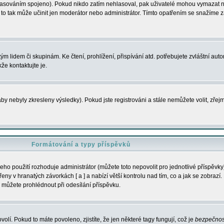
s hlasováním spojeno). Pokud nikdo zatím nehlasoval, pak uživatelé mohou vymazat
y to tak může učinit jen moderátor nebo administrátor. Tímto opatřením se snažíme z
m lidem či skupinám. Ke čtení, prohlížení, přispívání atd. potřebujete zvláštní auto
že kontaktujte je.
aby nebyly zkresleny výsledky). Pokud jste registrováni a stále nemůžete volit, zř
Formátování a typy příspěvků
ho použití rozhoduje administrátor (můžete toto nepovolit pro jednotlivé příspěv
y v hranatých závorkách [ a ] a nabízí větší kontrolu nad tím, co a jak se zobrazí. 
 můžete prohlédnout při odesílání příspěvku.
volí. Pokud to máte povoleno, zjistíte, že jen některé tagy fungují, což je
bezpečnos