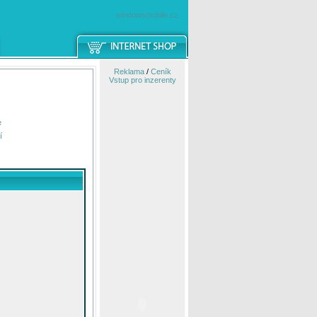
windowsmobile.cz
Reklama
/
Ceník
Vstup pro inzerenty
e
í