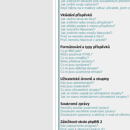
Jak zobrazím obrázek pod uživatelským jménem
Jak změní svoje zařazení?
Když kliknu na e-mailový odkaz uživatele, jsem v
Vkládání příspěvků
Jak vložím téma do fóra?
Jak změním nebo smažu příspěvek?
Jak přidám podpis k mému příspěvku?
Jak vytvořím hlasování?
Jak změním nebo smažu hlasování?
Proč se nemohu dostat k fóru?
Proč nemohu hlasovat v anketě?
Formátování a typy příspěvků
Co je BBCode?
Můžu používat HTML?
Co to jsou smajlíky?
Mohu přidávat obrázky?
Co to jsou oznámení?
Co to jsou důležitá témata?
Co to jsou uzamčená témata?
Uživatelské úrovně a skupiny
Kdo jsou administrátoři?
Kdo jsou moderátoři?
Co jsou uživatelské skupiny?
Jak se mohu zapojit do uživatelské skupiny?
Jak se stanu moderátorem uživatelské skupiny?
Soukromé zprávy
Nemůžu posílat soukromé zprávy!
Dostávám nechtěné soukromé zprávy!
Dostal jsem spamový a obtížný e-mail od někoho 
Záležitosti okolo phpBB 2
Kdo napsal tento program?
Proč není k dispozici funkce X?