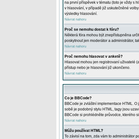
na první příspěvek v tématu (toto je vždy 
v hlasování, v případě již uskutečněné volb
výsledky hlasování.
Návrat nahoru
Proč se nemohu dostat k fóru?
Některá fóra mohou být znepřístupněna určitý
poskytnout jen moderátor a administrátor, tak
Návrat nahoru
Proč nemohu hlasovat v anketě?
Hlasovat mohou jen registrovaní uživatelé (
přístup nebo je hlasování již ukončeno.
Návrat nahoru
Co je BBCode?
BBCode je zvláštní implementace HTML. O je
sobě je podobný stylu HTML, tagy jsou uzavřen
BBCode si prohlédněte průvodce, kterého si
Návrat nahoru
Můžu používat HTML?
To závisí na tom, zda vám to administrátor po