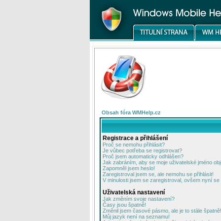
Obsah fóra WMHelp.cz
Registrace a přihlášení
Proč se nemohu přihlásit?
Je vůbec potřeba se registrovat?
Proč jsem automaticky odhlášen?
Jak zabráním, aby se moje uživatelské jméno ob
Zapomněl jsem heslo!
Zaregistroval jsem se, ale nemohu se přihlásit!
V minulosti jsem se zaregistroval, ovšem nyní se 
Uživatelská nastavení
Jak změním svoje nastavení?
Časy jsou špatně!
Změnil jsem časové pásmo, ale je to stále špatně
Můj jazyk není na seznamu!