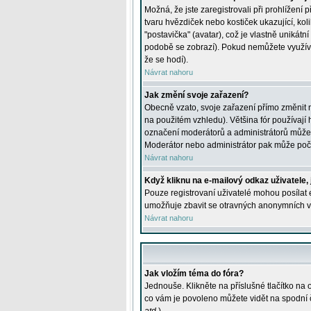
Možná, že jste zaregistrovali při prohlížení
tvaru hvězdiček nebo kostiček ukazující, kol
"postavička" (avatar), což je vlastně unikátn
podobě se zobrazí). Pokud nemůžete využívat 
že se hodí).
Návrat nahoru
Jak změní svoje zařazení?
Obecně vzato, svoje zařazení přímo změnit 
na použitém vzhledu). Většina fór používají h
označení moderátorů a administrátorů může m
Moderátor nebo administrátor pak může počet
Návrat nahoru
Když kliknu na e-mailový odkaz uživatele,
Pouze registrovaní uživatelé mohou posílat e
umožňuje zbavit se otravných anonymních vzk
Návrat nahoru
Jak vložím téma do fóra?
Jednouše. Klikněte na příslušné tlačítko na
co vám je povoleno můžete vidět na spodní 