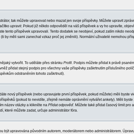
trátor, tak můžete upravovat nebo mazat jen svoje příspěvky. Můžete upravit zpráv
lačítko
upravit
. Pokud již někdo odpověděl na váš příspěvek a vy ho upravíte, objev
t jste tento příspěvek upravovali. Tento dodatek se neobjeví, pokud zatím nikdo ne
k (ti by měli sami zanechat vzkaz proč jej změnili). Normální uživatelé nemohou př
nějaký vytvořit. To uděláte přes stránku
Profil
. Podpis můžete přidat k právě psané
vněž přidat stejný podpis pro všechny vaše příspěvky zaškrtnutím příslušného políč
spěvkům odstraněním tohoto zaškrtnutí).
dáte nový příspěvek (nebo upravujete první příspěvek, pokud můžete) měli byste vid
íspěvků (pokud to nevidíte, zřejmě nemáte oprávnění vytvářet ankety). Měli byste
ím název otázky a klikněte na
Přidat odpověď
. Můžete také přidat časový limit pro 
které můžete zadat, určuje administrátor fóra.
ohou být upravována původním autorem, moderátorem nebo administrátorem. Úpravu 