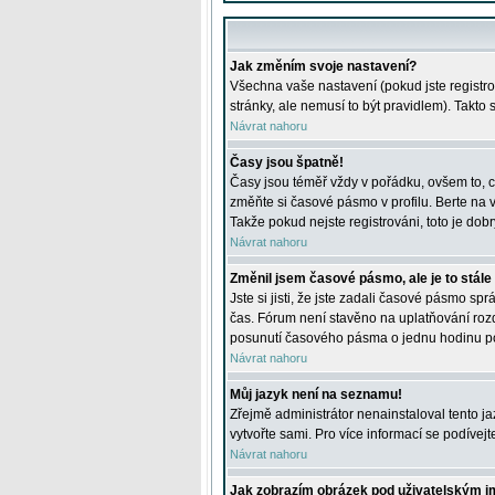
Jak změním svoje nastavení?
Všechna vaše nastavení (pokud jste registro
stránky, ale nemusí to být pravidlem). Takto
Návrat nahoru
Časy jsou špatně!
Časy jsou téměř vždy v pořádku, ovšem to, c
změňte si časové pásmo v profilu. Berte na
Takže pokud nejste registrováni, toto je dobr
Návrat nahoru
Změnil jsem časové pásmo, ale je to stále
Jste si jisti, že jste zadali časové pásmo sp
čas. Fórum není stavěno na uplatňování roz
posunutí časového pásma o jednu hodinu po 
Návrat nahoru
Můj jazyk není na seznamu!
Zřejmě administrátor nenainstaloval tento jaz
vytvořte sami. Pro více informací se podívej
Návrat nahoru
Jak zobrazím obrázek pod uživatelským 