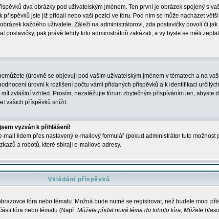
 příspěvků dva obrázky pod uživatelským jménem. Ten první je obrázek spojený s vaš
ik příspěvků jste již přidali nebo vaší pozici ve fóru. Pod ním se může nacházet vět
í obrázek každého uživatele. Záleží na administrátorovi, zda postavičky povolí či jak 
postavičky, pak právě tehdy toto administrátoři zakázali, a vy byste se měli zepta
nemůžete (úrovně se objevují pod vaším uživatelským jménem v tématech a na vaše
odnocení úrovní k rozlišení počtu vámi přidaných příspěvků a k identifikaci určitých
ít zvláštní vzhled. Prosím, nezatěžujte fórum zbytečným přispíváním jen, abyste d
 vašich příspěvků snížit.
 jsem vyzván k přihlášení!
-mail lidem přes nastavený e-mailový formulář (pokud administrátor tuto možnost po
azů a robotů, které sbírají e-mailové adresy.
Vkládání příspěvků
 obrazovce fóra nebo tématu. Možná bude nutné se registrovat, než budete moci přis
části fóra nebo tématu (Např.
Můžete přidat nová téma do tohoto fóra, Můžete hlasov