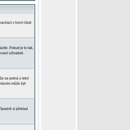
achází v horní části
íte. Pokud je to tak,
vaní uživatelé.
že se jedná o letní
Řešením může být
řípadně si překlad