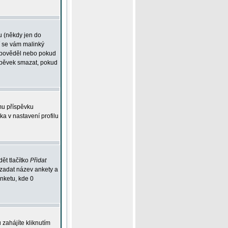
u (někdy jen do
í se vám malinký
odpověděl nebo pokud
íspěvek smazat, pokud
mu příspěvku
ka v nastavení profilu
ět tlačítko
Přidat
 zadat název ankety a
anketu, kde 0
zahájíte kliknutím