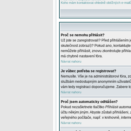
Koho mám kontaktovat ohledně obtížných e-mailů 
Proč se nemohu přihlásit?
Už jste se zaregistrovali? Před přihlášením 
skutečnost zobrazí)? Pokud ano, kontaktujte a
nemůžete přihlásit, znovu zkontrolujte přih
má chybné nastavení fóra.
Návrat nahoru
Je vůbec potřeba se registrovat?
Nemusíte. Vše je na administrátorovi fóra, z
službám nedostupným anonymním uživatelům, j
vám tedy registraci doporučujeme. Zabere to 
Návrat nahoru
Proč jsem automaticky odhlášen?
Pokud nezaškrtnete tlačítko
Přihlásit automat
účtu někým jiným. Abyste zůstali přihlášeni,
veřejného počítače, např. v knihovně, intern
Návrat nahoru