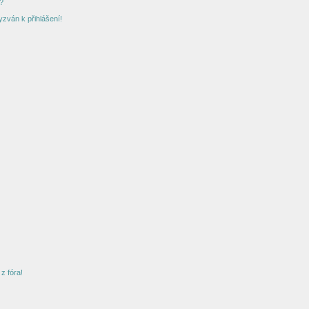
?
yzván k přihlášení!
z fóra!