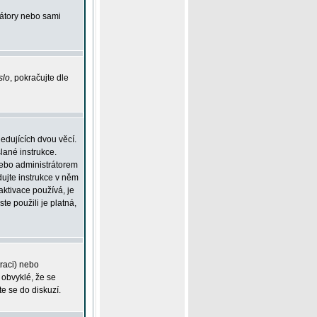
rátory nebo sami
slo
, pokračujte dle
edujících dvou věcí.
lané instrukce.
 nebo administrátorem
dujte instrukce v něm
aktivace používá, je
ste použili je platná,
traci) nebo
 obvyklé, že se
te se do diskuzí.