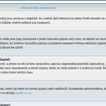
Uživatelská nastavení
váni) jsou uložena v databázi. Ke změně stačí kliknout na odkaz
Profil
(obvykle se n
 si můžete změnit veškerá svá nastavení.
o vidíte jsou časy zobrazené v jiném časovém pásmu než v tom, ve kterém se nacház
 vědomí, že změnou časového pásma a podobná nastavení mohou měnit jen registro
ý důvod tak učinit!
 špatně!
rávně, a přesto se liší od toho správného, pak tou nejpravděpodobnější odpovědí je, 
dílu mezi standardním a letním časem, takže se může jednat o 1 hodinový rozdíl. 
dobu trvání letního času.
yk, neboť jej nikdo do tohoto jazyka zatím nepřeložil. Kontaktujte administrátora, p
te na stránky
.
phpBB Group
jménem?