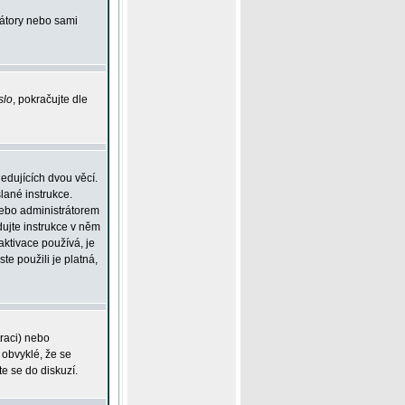
rátory nebo sami
slo
, pokračujte dle
edujících dvou věcí.
lané instrukce.
 nebo administrátorem
dujte instrukce v něm
aktivace používá, je
ste použili je platná,
traci) nebo
 obvyklé, že se
te se do diskuzí.