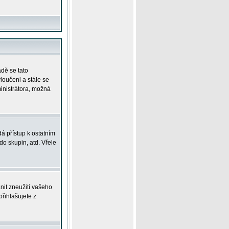
adě se tato
yloučeni a stále se
ministrátora, možná
á přístup k ostatním
o skupin, atd. Vřele
nit zneužití vašeho
přihlašujete z