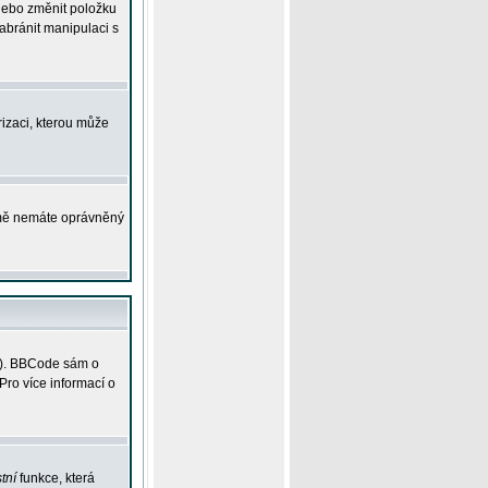
 nebo změnit položku
abránit manipulaci s
rizaci, kterou může
ejmě nemáte oprávněný
ky). BBCode sám o
Pro více informací o
tní
funkce, která