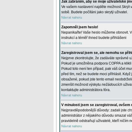
Jak zabráním, aby se moje uživatelské jm
Ve vašem nastavení najděte možnost
Skrýt 
sobě. Budete počítáni jako skrytý uživatel.
Návrat nahoru
Zapomněl jsem heslo!
Nepanikařte! Vaše heslo můžeme obnovit. V 
instrukcí a téměř ihned budete přihlášeni
Návrat nahoru
Zaregistroval jsem se, ale nemohu se přihl
Nejprve zkontrolujte, že zadáváte správné u
Pokud je umožněna podpora COPPA a klikli j
Pokud toto není ten případ, pak váš účet mus
před tím, než se budete moci přihlásit. Když 
obsažené, pokud jste tento email neobdrželi
zmenšit možnost výskytu
nežádoucích
uživat
kontaktujte administrátora fóra.
Návrat nahoru
V minulosti jsem se zaregistroval, ovšem 
Nejpravděpodobnější důvody: zadali jste chyb
administrátor z nějakého důvodu smazal váš ú
pravidelně odstraňují uživatelé, kteří ničím 
Návrat nahoru