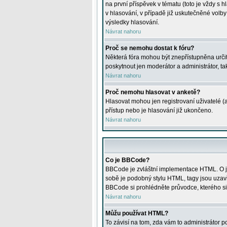
na první příspěvek v tématu (toto je vždy 
v hlasování, v případě již uskutečněné volb
výsledky hlasování.
Návrat nahoru
Proč se nemohu dostat k fóru?
Některá fóra mohou být znepřístupněna určitý
poskytnout jen moderátor a administrátor, tak
Návrat nahoru
Proč nemohu hlasovat v anketě?
Hlasovat mohou jen registrovaní uživatelé (
přístup nebo je hlasování již ukončeno.
Návrat nahoru
Co je BBCode?
BBCode je zvláštní implementace HTML. O je
sobě je podobný stylu HTML, tagy jsou uzavřen
BBCode si prohlédněte průvodce, kterého si
Návrat nahoru
Můžu používat HTML?
To závisí na tom, zda vám to administrátor po