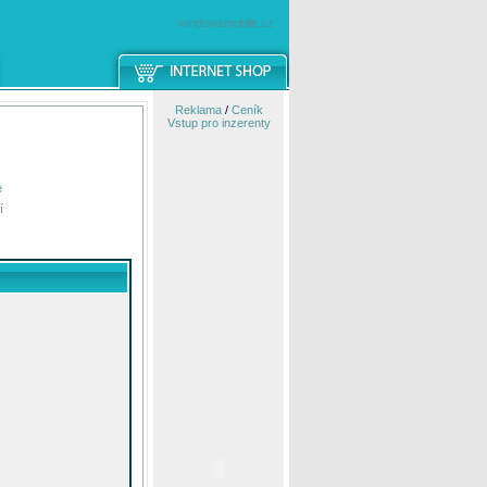
windowsmobile.cz
Reklama
/
Ceník
Vstup pro inzerenty
e
í