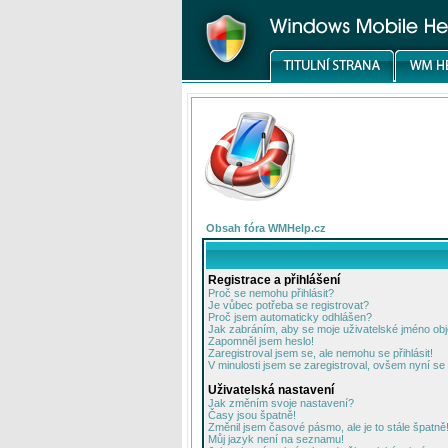
Obsah fóra WMHelp.cz
Registrace a přihlášení
Proč se nemohu přihlásit?
Je vůbec potřeba se registrovat?
Proč jsem automaticky odhlášen?
Jak zabráním, aby se moje uživatelské jméno ob
Zapomněl jsem heslo!
Zaregistroval jsem se, ale nemohu se přihlásit!
V minulosti jsem se zaregistroval, ovšem nyní se 
Uživatelská nastavení
Jak změním svoje nastavení?
Časy jsou špatně!
Změnil jsem časové pásmo, ale je to stále špatně
Můj jazyk není na seznamu!