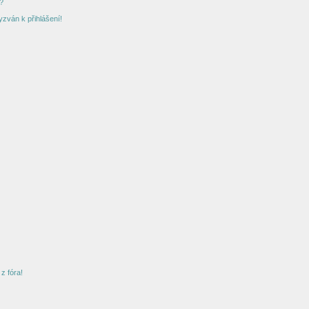
?
yzván k přihlášení!
z fóra!