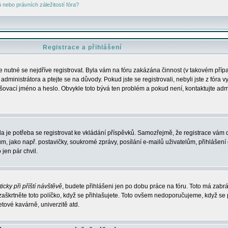
nebo právních záležitostí fóra?
Registrace a přihlášení
je nutné se nejdříve registrovat. Byla vám na fóru zakázána činnost (v takovém příp
dministrátora a ptejte se na důvody. Pokud jste se registrovali, nebyli jste z fóra v
lašovací jméno a heslo. Obvykle toto bývá ten problém a pokud není, kontaktujte ad
da je potřeba se registrovat ke vkládání příspěvků. Samozřejmě, že registrace vám d
ako např. postavičky, soukromé zprávy, posílání e-mailů uživatelům, přihlášení d
jen pár chvil.
icky při příští návštěvě
, budete přihlášeni jen po dobu práce na fóru. Toto má zabrá
 zaškrtněte toto políčko, když se přihlašujete. Toto ovšem nedoporučujeme, když se 
etové kavárně, univerzitě atd.