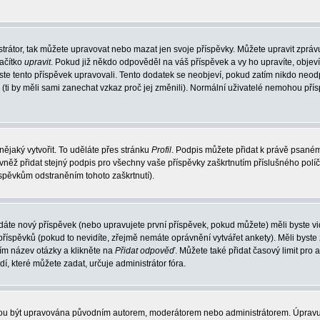
trátor, tak můžete upravovat nebo mazat jen svoje příspěvky. Můžete upravit zpráv
lačítko
upravit
. Pokud již někdo odpověděl na váš příspěvek a vy ho upravíte, objev
t jste tento příspěvek upravovali. Tento dodatek se neobjeví, pokud zatím nikdo ne
k (ti by měli sami zanechat vzkaz proč jej změnili). Normální uživatelé nemohou př
nějaký vytvořit. To uděláte přes stránku
Profil
. Podpis můžete přidat k právě psané
vněž přidat stejný podpis pro všechny vaše příspěvky zaškrtnutím příslušného políč
spěvkům odstraněním tohoto zaškrtnutí).
dáte nový příspěvek (nebo upravujete první příspěvek, pokud můžete) měli byste vid
íspěvků (pokud to nevidíte, zřejmě nemáte oprávnění vytvářet ankety). Měli byste
ím název otázky a klikněte na
Přidat odpověď
. Můžete také přidat časový limit pro 
které můžete zadat, určuje administrátor fóra.
ohou být upravována původním autorem, moderátorem nebo administrátorem. Úpravu 