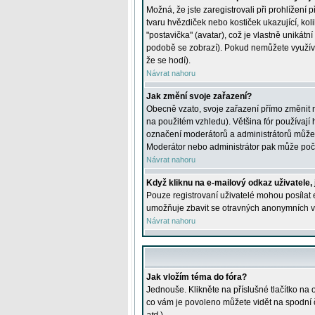
Možná, že jste zaregistrovali při prohlížení
tvaru hvězdiček nebo kostiček ukazující, kol
"postavička" (avatar), což je vlastně unikátn
podobě se zobrazí). Pokud nemůžete využívat 
že se hodí).
Návrat nahoru
Jak změní svoje zařazení?
Obecně vzato, svoje zařazení přímo změnit 
na použitém vzhledu). Většina fór používají h
označení moderátorů a administrátorů může m
Moderátor nebo administrátor pak může počet
Návrat nahoru
Když kliknu na e-mailový odkaz uživatele,
Pouze registrovaní uživatelé mohou posílat e
umožňuje zbavit se otravných anonymních vzk
Návrat nahoru
Jak vložím téma do fóra?
Jednouše. Klikněte na příslušné tlačítko na
co vám je povoleno můžete vidět na spodní 