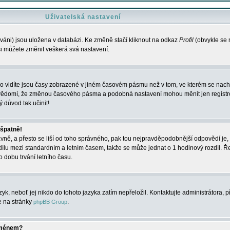
Uživatelská nastavení
váni) jsou uložena v databázi. Ke změně stačí kliknout na odkaz
Profil
(obvykle se n
 si můžete změnit veškerá svá nastavení.
o vidíte jsou časy zobrazené v jiném časovém pásmu než v tom, ve kterém se nacház
 vědomí, že změnou časového pásma a podobná nastavení mohou měnit jen registro
ý důvod tak učinit!
 špatně!
rávně, a přesto se liší od toho správného, pak tou nejpravděpodobnější odpovědí je, 
dílu mezi standardním a letním časem, takže se může jednat o 1 hodinový rozdíl. 
dobu trvání letního času.
yk, neboť jej nikdo do tohoto jazyka zatím nepřeložil. Kontaktujte administrátora, p
te na stránky
.
phpBB Group
jménem?