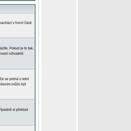
achází v horní části
íte. Pokud je to tak,
vaní uživatelé.
že se jedná o letní
Řešením může být
řípadně si překlad