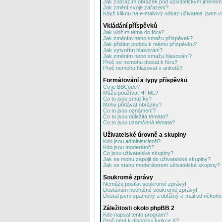
Jak zobrazím obrázek pod uživatelským jménem
Jak změní svoje zařazení?
Když kliknu na e-mailový odkaz uživatele, jsem v
Vkládání příspěvků
Jak vložím téma do fóra?
Jak změním nebo smažu příspěvek?
Jak přidám podpis k mému příspěvku?
Jak vytvořím hlasování?
Jak změním nebo smažu hlasování?
Proč se nemohu dostat k fóru?
Proč nemohu hlasovat v anketě?
Formátování a typy příspěvků
Co je BBCode?
Můžu používat HTML?
Co to jsou smajlíky?
Mohu přidávat obrázky?
Co to jsou oznámení?
Co to jsou důležitá témata?
Co to jsou uzamčená témata?
Uživatelské úrovně a skupiny
Kdo jsou administrátoři?
Kdo jsou moderátoři?
Co jsou uživatelské skupiny?
Jak se mohu zapojit do uživatelské skupiny?
Jak se stanu moderátorem uživatelské skupiny?
Soukromé zprávy
Nemůžu posílat soukromé zprávy!
Dostávám nechtěné soukromé zprávy!
Dostal jsem spamový a obtížný e-mail od někoho 
Záležitosti okolo phpBB 2
Kdo napsal tento program?
Proč není k dispozici funkce X?