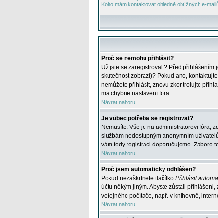
Koho mám kontaktovat ohledně obtížných e-mailů 
Proč se nemohu přihlásit?
Už jste se zaregistrovali? Před přihlášením 
skutečnost zobrazí)? Pokud ano, kontaktujte a
nemůžete přihlásit, znovu zkontrolujte přih
má chybné nastavení fóra.
Návrat nahoru
Je vůbec potřeba se registrovat?
Nemusíte. Vše je na administrátorovi fóra, z
službám nedostupným anonymním uživatelům, j
vám tedy registraci doporučujeme. Zabere to 
Návrat nahoru
Proč jsem automaticky odhlášen?
Pokud nezaškrtnete tlačítko
Přihlásit automat
účtu někým jiným. Abyste zůstali přihlášeni,
veřejného počítače, např. v knihovně, intern
Návrat nahoru