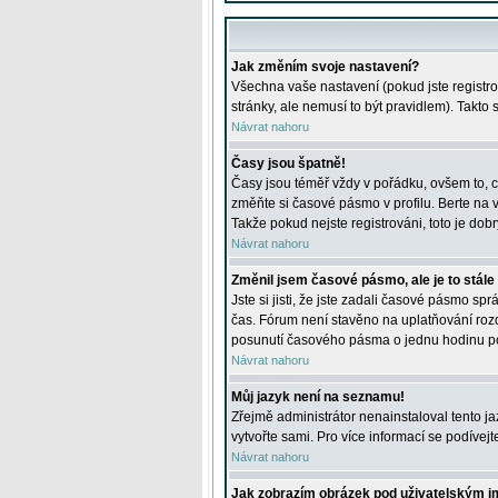
Jak změním svoje nastavení?
Všechna vaše nastavení (pokud jste registro
stránky, ale nemusí to být pravidlem). Takto
Návrat nahoru
Časy jsou špatně!
Časy jsou téměř vždy v pořádku, ovšem to, c
změňte si časové pásmo v profilu. Berte na
Takže pokud nejste registrováni, toto je dobr
Návrat nahoru
Změnil jsem časové pásmo, ale je to stále
Jste si jisti, že jste zadali časové pásmo sp
čas. Fórum není stavěno na uplatňování roz
posunutí časového pásma o jednu hodinu po 
Návrat nahoru
Můj jazyk není na seznamu!
Zřejmě administrátor nenainstaloval tento jaz
vytvořte sami. Pro více informací se podívej
Návrat nahoru
Jak zobrazím obrázek pod uživatelským 