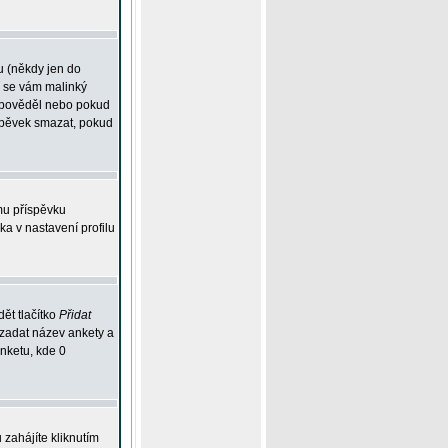
u (někdy jen do
í se vám malinký
odpověděl nebo pokud
íspěvek smazat, pokud
mu příspěvku
ka v nastavení profilu
ět tlačítko
Přidat
 zadat název ankety a
anketu, kde 0
zahájíte kliknutím