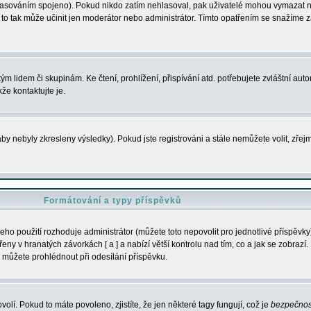
s hlasováním spojeno). Pokud nikdo zatím nehlasoval, pak uživatelé mohou vymazat
y to tak může učinit jen moderátor nebo administrátor. Tímto opatřením se snažíme z
m lidem či skupinám. Ke čtení, prohlížení, přispívání atd. potřebujete zvláštní auto
že kontaktujte je.
aby nebyly zkresleny výsledky). Pokud jste registrováni a stále nemůžete volit, zř
Formátování a typy příspěvků
ho použití rozhoduje administrátor (můžete toto nepovolit pro jednotlivé příspěv
y v hranatých závorkách [ a ] a nabízí větší kontrolu nad tím, co a jak se zobrazí. 
 můžete prohlédnout při odesílání příspěvku.
volí. Pokud to máte povoleno, zjistíte, že jen některé tagy fungují, což je
bezpečnos