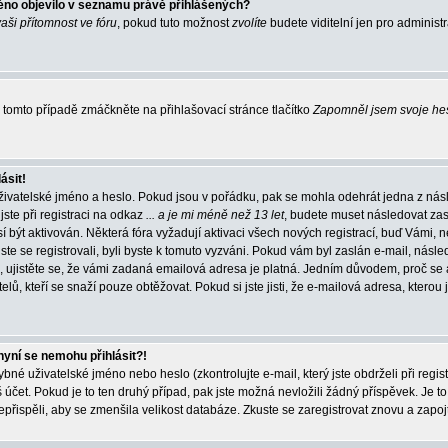
éno objevilo v seznamu právě přihlášených?
vaši přítomnost ve fóru
, pokud tuto možnost
zvolíte
budete viditelní jen pro administ
tomto případě zmáčkněte na přihlašovací stránce tlačítko
Zapomněl jsem svoje he
ásit!
živatelské jméno a heslo. Pokud jsou v pořádku, pak se mohla odehrát jedna z násl
ste při registraci na odkaz
... a je mi méně než 13 let
, budete muset následovat zas
í být aktivován. Některá fóra vyžadují aktivaci všech nových registrací, buď Vámi,
jste se registrovali, byli byste k tomuto vyzváni. Pokud vám byl zaslán e-mail, násle
, ujistěte se, že vámi zadaná emailová adresa je platná. Jedním důvodem, proč se 
elů, kteří se snaží pouze obtěžovat. Pokud si jste jisti, že e-mailová adresa, kterou j
nyní se nemohu přihlásit?!
né uživatelské jméno nebo heslo (zkontrolujte e-mail, který jste obdrželi při regis
čet. Pokud je to ten druhý případ, pak jste možná nevložili žádný příspěvek. Je to
nepřispěli, aby se zmenšila velikost databáze. Zkuste se zaregistrovat znovu a zapoj