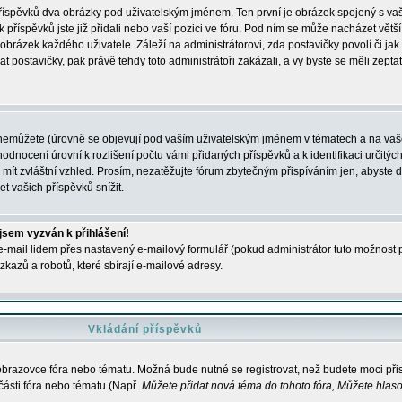
 příspěvků dva obrázky pod uživatelským jménem. Ten první je obrázek spojený s vaš
ik příspěvků jste již přidali nebo vaší pozici ve fóru. Pod ním se může nacházet vět
í obrázek každého uživatele. Záleží na administrátorovi, zda postavičky povolí či jak 
postavičky, pak právě tehdy toto administrátoři zakázali, a vy byste se měli zepta
nemůžete (úrovně se objevují pod vaším uživatelským jménem v tématech a na vaše
odnocení úrovní k rozlišení počtu vámi přidaných příspěvků a k identifikaci určitých
ít zvláštní vzhled. Prosím, nezatěžujte fórum zbytečným přispíváním jen, abyste d
 vašich příspěvků snížit.
 jsem vyzván k přihlášení!
-mail lidem přes nastavený e-mailový formulář (pokud administrátor tuto možnost po
azů a robotů, které sbírají e-mailové adresy.
Vkládání příspěvků
 obrazovce fóra nebo tématu. Možná bude nutné se registrovat, než budete moci přis
části fóra nebo tématu (Např.
Můžete přidat nová téma do tohoto fóra, Můžete hlasov