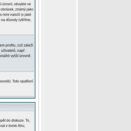
í úrovní, obvykle ve
ší obrázek, známý jako
s nimi naloží (v jaké
t na důvody (věříme,
m profilu, což záleží
 uživatelů, např.
osáhli vyšší úrovně.
volil). Toto opatření
pět do diskuze. To,
at v tomto fóru,