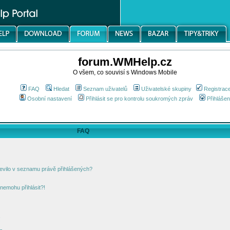
forum.WMHelp.cz
O všem, co souvisí s Windows Mobile
FAQ
Hledat
Seznam uživatelů
Uživatelské skupiny
Registrac
Osobní nastavení
Přihlásit se pro kontrolu soukromých zpráv
Přihlášen
FAQ
jevilo v seznamu právě přihlášených?
nemohu přihlásit?!
!