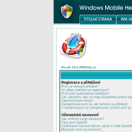
Obsah fóra WMHelp.cz
Registrace a přihlášení
Proč se nemohu přihlásit?
Je vůbec potřeba se registrovat?
Proč jsem automaticky odhlášen?
Jak zabráním, aby se moje uživatelské jméno ob
Zapomněl jsem heslo!
Zaregistroval jsem se, ale nemohu se přihlásit!
V minulosti jsem se zaregistroval, ovšem nyní se 
Uživatelská nastavení
Jak změním svoje nastavení?
Časy jsou špatně!
Změnil jsem časové pásmo, ale je to stále špatně
Můj jazyk není na seznamu!