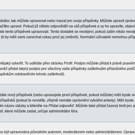
trátor, tak můžete upravovat nebo mazat jen svoje příspěvky. Můžete upravit zpráv
lačítko
upravit
. Pokud již někdo odpověděl na váš příspěvek a vy ho upravíte, objev
t jste tento příspěvek upravovali. Tento dodatek se neobjeví, pokud zatím nikdo ne
k (ti by měli sami zanechat vzkaz proč jej změnili). Normální uživatelé nemohou př
nějaký vytvořit. To uděláte přes stránku
Profil
. Podpis můžete přidat k právě psané
vněž přidat stejný podpis pro všechny vaše příspěvky zaškrtnutím příslušného políč
spěvkům odstraněním tohoto zaškrtnutí).
dáte nový příspěvek (nebo upravujete první příspěvek, pokud můžete) měli byste vid
íspěvků (pokud to nevidíte, zřejmě nemáte oprávnění vytvářet ankety). Měli byste
ím název otázky a klikněte na
Přidat odpověď
. Můžete také přidat časový limit pro 
které můžete zadat, určuje administrátor fóra.
ohou být upravována původním autorem, moderátorem nebo administrátorem. Úpravu 