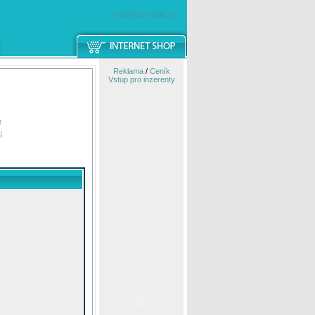
windowsmobile.cz
Reklama
/
Ceník
Vstup pro inzerenty
e
í