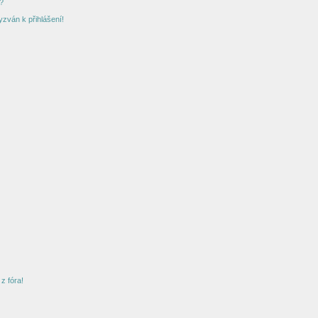
?
yzván k přihlášení!
z fóra!