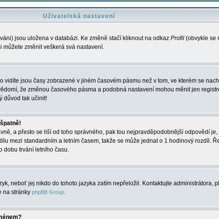
Uživatelská nastavení
váni) jsou uložena v databázi. Ke změně stačí kliknout na odkaz
Profil
(obvykle se n
 si můžete změnit veškerá svá nastavení.
o vidíte jsou časy zobrazené v jiném časovém pásmu než v tom, ve kterém se nacház
 vědomí, že změnou časového pásma a podobná nastavení mohou měnit jen registro
ý důvod tak učinit!
 špatně!
rávně, a přesto se liší od toho správného, pak tou nejpravděpodobnější odpovědí je, 
dílu mezi standardním a letním časem, takže se může jednat o 1 hodinový rozdíl. 
dobu trvání letního času.
yk, neboť jej nikdo do tohoto jazyka zatím nepřeložil. Kontaktujte administrátora, p
te na stránky
.
phpBB Group
jménem?