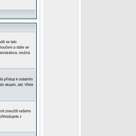
adě se tato
yloučeni a stále se
ministrátora, možná
á přístup k ostatním
o skupin, atd. Vřele
nit zneužití vašeho
přihlašujete z