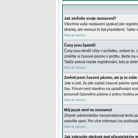
Jak změním svoje nastavení?
Všechna vaše nastavení (pokud jste registro
stránky, ale nemusí to být pravidlem). Takto
Návrat nahoru
Časy jsou špatně!
Časy jsou téměř vždy v pořádku, ovšem to, c
změňte si časové pásmo v profilu. Berte na
Takže pokud nejste registrováni, toto je dobr
Návrat nahoru
Změnil jsem časové pásmo, ale je to stále
Jste si jisti, že jste zadali časové pásmo sp
čas. Fórum není stavěno na uplatňování roz
posunutí časového pásma o jednu hodinu po 
Návrat nahoru
Můj jazyk není na seznamu!
Zřejmě administrátor nenainstaloval tento jaz
vytvořte sami. Pro více informací se podívej
Návrat nahoru
Jak zobrazím obrázek pod uživatelským 