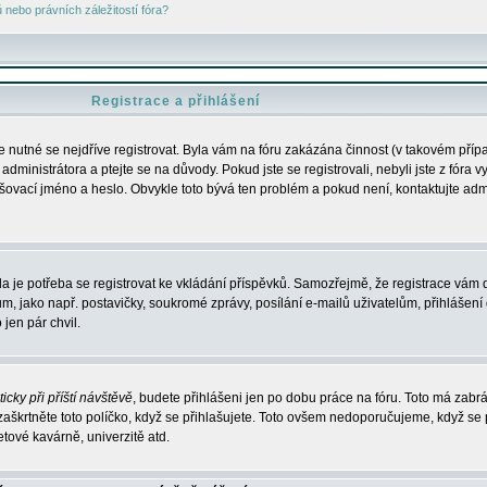
nebo právních záležitostí fóra?
Registrace a přihlášení
je nutné se nejdříve registrovat. Byla vám na fóru zakázána činnost (v takovém příp
dministrátora a ptejte se na důvody. Pokud jste se registrovali, nebyli jste z fóra v
lašovací jméno a heslo. Obvykle toto bývá ten problém a pokud není, kontaktujte ad
da je potřeba se registrovat ke vkládání příspěvků. Samozřejmě, že registrace vám d
ako např. postavičky, soukromé zprávy, posílání e-mailů uživatelům, přihlášení d
jen pár chvil.
icky při příští návštěvě
, budete přihlášeni jen po dobu práce na fóru. Toto má zabrá
 zaškrtněte toto políčko, když se přihlašujete. Toto ovšem nedoporučujeme, když se 
etové kavárně, univerzitě atd.