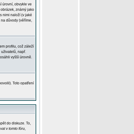
í úrovní, obvykle ve
ší obrázek, známý jako
s nimi naloží (v jaké
t na důvody (věříme,
m profilu, což záleží
 uživatelů, např.
osáhli vyšší úrovně.
volil). Toto opatření
pět do diskuze. To,
at v tomto fóru,