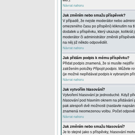
atd.
).
Návrat nahoru
Jak změním nebo smažu příspěvek?
V případě, že nejste moderátor nebo adminis
omezeného času po přispění) kliknutím na t
dodatek u příspěvku, který ukazuje, kolikrá
moderátor či administrátor změnili příspěve
na něj již někdo odpověděl.
Návrat nahoru
Jak přidám podpis k mému příspěvku?
Přidat podpis znamená, že si musíte nejdřív 
zatržením položky
Připojit podpis
. Můžete ro
(je možné nepřidávat podpis k vybraným pří
Návrat nahoru
Jak vytvořím hlasování?
Vytvoření hlasování je jednoduché. Když při
hlasování
pod hlavním oknem na přidávání př
pak alespoň dvě možnosti (nastavte napsán
znamená neomezenou volbu. Počet odpovědí, 
Návrat nahoru
Jak změním nebo smažu hlasování?
Je to stejné jako s příspěvky, hlasování m