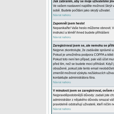
Jak zabráním, aby se moje uživatelské jm
Ve vašem nastavení najděte možnost
Skrýt 
sobě. Budete počítáni jako skrytý uživatel.
Návrat nahoru
Zapomněl jsem heslo!
Nepanikařte! Vaše heslo můžeme obnovit. V 
instrukcí a téměř ihned budete přihlášeni
Návrat nahoru
Zaregistroval jsem se, ale nemohu se přihl
Nejprve zkontrolujte, že zadáváte správné u
Pokud je umožněna podpora COPPA a klikli j
Pokud toto není ten případ, pak váš účet mus
před tím, než se budete moci přihlásit. Když 
obsažené, pokud jste tento email neobdrželi
zmenšit možnost výskytu
nežádoucích
uživat
kontaktujte administrátora fóra.
Návrat nahoru
V minulosti jsem se zaregistroval, ovšem 
Nejpravděpodobnější důvody: zadali jste chyb
administrátor z nějakého důvodu smazal váš ú
pravidelně odstraňují uživatelé, kteří ničím 
Návrat nahoru