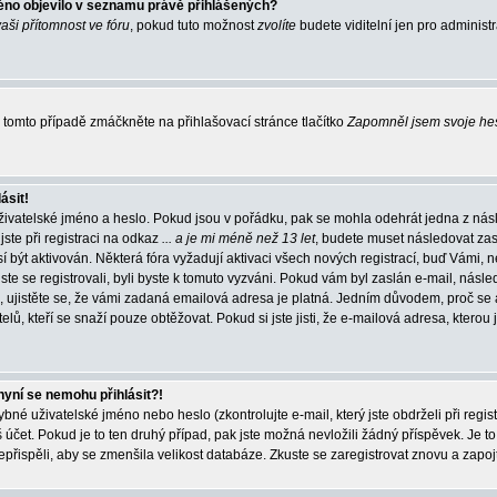
éno objevilo v seznamu právě přihlášených?
vaši přítomnost ve fóru
, pokud tuto možnost
zvolíte
budete viditelní jen pro administ
tomto případě zmáčkněte na přihlašovací stránce tlačítko
Zapomněl jsem svoje he
ásit!
živatelské jméno a heslo. Pokud jsou v pořádku, pak se mohla odehrát jedna z násl
ste při registraci na odkaz
... a je mi méně než 13 let
, budete muset následovat zas
í být aktivován. Některá fóra vyžadují aktivaci všech nových registrací, buď Vámi,
jste se registrovali, byli byste k tomuto vyzváni. Pokud vám byl zaslán e-mail, násle
, ujistěte se, že vámi zadaná emailová adresa je platná. Jedním důvodem, proč se 
elů, kteří se snaží pouze obtěžovat. Pokud si jste jisti, že e-mailová adresa, kterou j
nyní se nemohu přihlásit?!
né uživatelské jméno nebo heslo (zkontrolujte e-mail, který jste obdrželi při regis
čet. Pokud je to ten druhý případ, pak jste možná nevložili žádný příspěvek. Je to
nepřispěli, aby se zmenšila velikost databáze. Zkuste se zaregistrovat znovu a zapoj