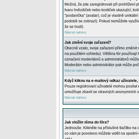
Možná, že jste zaregistrovali při prohlížení
tvaru hvězdiček nebo kostiček ukazující, kol
"postavička" (avatar), což je vlastně unikátn
podobě se zobrazí). Pokud nemůžete využívat 
že se hodí).
Návrat nahoru
Jak změní svoje zařazení?
Obecně vzato, svoje zařazení přímo změnit 
na použitém vzhledu). Většina fór používají h
označení moderátorů a administrátorů může m
Moderátor nebo administrátor pak může počet
Návrat nahoru
Když kliknu na e-mailový odkaz uživatele,
Pouze registrovaní uživatelé mohou posílat e
umožňuje zbavit se otravných anonymních vzk
Návrat nahoru
Jak vložím téma do fóra?
Jednouše. Klikněte na příslušné tlačítko na
co vám je povoleno můžete vidět na spodní 