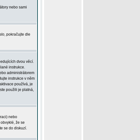
rátory nebo sami
slo
, pokračujte dle
edujících dvou věcí.
lané instrukce.
 nebo administrátorem
dujte instrukce v něm
aktivace používá, je
ste použili je platná,
traci) nebo
 obvyklé, že se
te se do diskuzí.