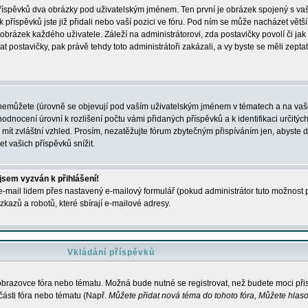
 příspěvků dva obrázky pod uživatelským jménem. Ten první je obrázek spojený s vaš
ik příspěvků jste již přidali nebo vaší pozici ve fóru. Pod ním se může nacházet vět
í obrázek každého uživatele. Záleží na administrátorovi, zda postavičky povolí či jak 
postavičky, pak právě tehdy toto administrátoři zakázali, a vy byste se měli zepta
nemůžete (úrovně se objevují pod vaším uživatelským jménem v tématech a na vaše
odnocení úrovní k rozlišení počtu vámi přidaných příspěvků a k identifikaci určitých
ít zvláštní vzhled. Prosím, nezatěžujte fórum zbytečným přispíváním jen, abyste d
 vašich příspěvků snížit.
 jsem vyzván k přihlášení!
-mail lidem přes nastavený e-mailový formulář (pokud administrátor tuto možnost po
azů a robotů, které sbírají e-mailové adresy.
Vkládání příspěvků
 obrazovce fóra nebo tématu. Možná bude nutné se registrovat, než budete moci přis
části fóra nebo tématu (Např.
Můžete přidat nová téma do tohoto fóra, Můžete hlasov