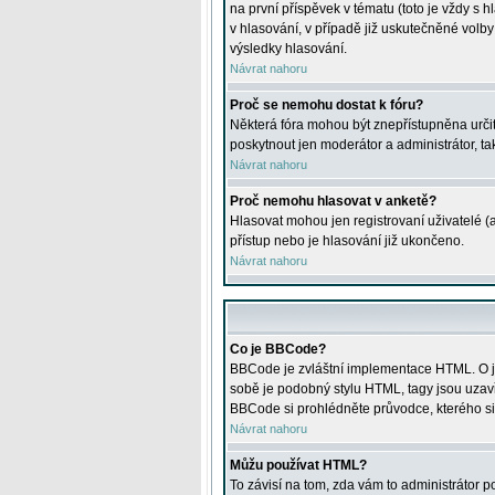
na první příspěvek v tématu (toto je vždy 
v hlasování, v případě již uskutečněné volb
výsledky hlasování.
Návrat nahoru
Proč se nemohu dostat k fóru?
Některá fóra mohou být znepřístupněna určitý
poskytnout jen moderátor a administrátor, tak
Návrat nahoru
Proč nemohu hlasovat v anketě?
Hlasovat mohou jen registrovaní uživatelé (
přístup nebo je hlasování již ukončeno.
Návrat nahoru
Co je BBCode?
BBCode je zvláštní implementace HTML. O je
sobě je podobný stylu HTML, tagy jsou uzavřen
BBCode si prohlédněte průvodce, kterého si
Návrat nahoru
Můžu používat HTML?
To závisí na tom, zda vám to administrátor po