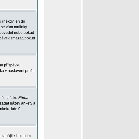
u (někdy jen do
í se vám malinký
odpověděl nebo pokud
íspěvek smazat, pokud
mu příspěvku
ka v nastavení profilu
ět tlačítko
Přidat
 zadat název ankety a
anketu, kde 0
zahájíte kliknutím