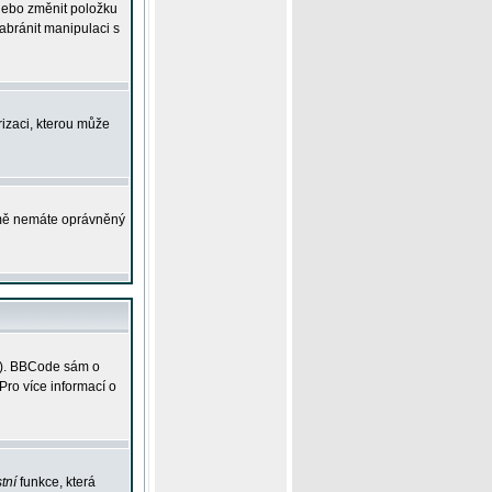
 nebo změnit položku
abránit manipulaci s
rizaci, kterou může
ejmě nemáte oprávněný
ky). BBCode sám o
Pro více informací o
tní
funkce, která