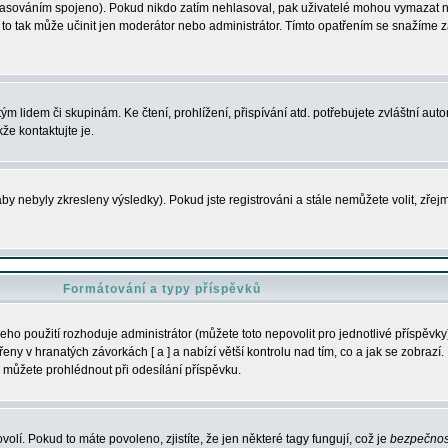
s hlasováním spojeno). Pokud nikdo zatím nehlasoval, pak uživatelé mohou vymazat
y to tak může učinit jen moderátor nebo administrátor. Tímto opatřením se snažíme z
m lidem či skupinám. Ke čtení, prohlížení, přispívání atd. potřebujete zvláštní auto
že kontaktujte je.
aby nebyly zkresleny výsledky). Pokud jste registrováni a stále nemůžete volit, zř
Formátování a typy příspěvků
ho použití rozhoduje administrátor (můžete toto nepovolit pro jednotlivé příspěv
y v hranatých závorkách [ a ] a nabízí větší kontrolu nad tím, co a jak se zobrazí. 
 můžete prohlédnout při odesílání příspěvku.
volí. Pokud to máte povoleno, zjistíte, že jen některé tagy fungují, což je
bezpečnos