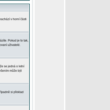
achází v horní části
íte. Pokud je to tak,
vaní uživatelé.
že se jedná o letní
Řešením může být
řípadně si překlad