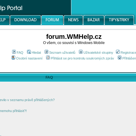
forum.WMHelp.cz
O všem, co souvisí s Windows Mobile
FAQ
Hledat
Seznam uživatelů
Uživatelské skupiny
Registrac
Osobní nastavení
Přihlásit se pro kontrolu soukromých zpráv
Přihlášen
FAQ
jevilo v seznamu právě přihlášených?
nemohu přihlásit?!
!