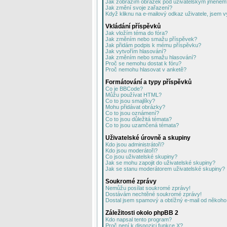
Jak zobrazím obrázek pod uživatelským jménem
Jak změní svoje zařazení?
Když kliknu na e-mailový odkaz uživatele, jsem v
Vkládání příspěvků
Jak vložím téma do fóra?
Jak změním nebo smažu příspěvek?
Jak přidám podpis k mému příspěvku?
Jak vytvořím hlasování?
Jak změním nebo smažu hlasování?
Proč se nemohu dostat k fóru?
Proč nemohu hlasovat v anketě?
Formátování a typy příspěvků
Co je BBCode?
Můžu používat HTML?
Co to jsou smajlíky?
Mohu přidávat obrázky?
Co to jsou oznámení?
Co to jsou důležitá témata?
Co to jsou uzamčená témata?
Uživatelské úrovně a skupiny
Kdo jsou administrátoři?
Kdo jsou moderátoři?
Co jsou uživatelské skupiny?
Jak se mohu zapojit do uživatelské skupiny?
Jak se stanu moderátorem uživatelské skupiny?
Soukromé zprávy
Nemůžu posílat soukromé zprávy!
Dostávám nechtěné soukromé zprávy!
Dostal jsem spamový a obtížný e-mail od někoho 
Záležitosti okolo phpBB 2
Kdo napsal tento program?
Proč není k dispozici funkce X?