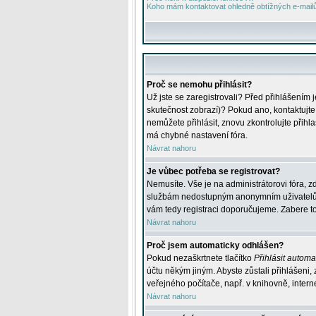
Koho mám kontaktovat ohledně obtížných e-mailů 
Proč se nemohu přihlásit?
Už jste se zaregistrovali? Před přihlášením 
skutečnost zobrazí)? Pokud ano, kontaktujte a
nemůžete přihlásit, znovu zkontrolujte přih
má chybné nastavení fóra.
Návrat nahoru
Je vůbec potřeba se registrovat?
Nemusíte. Vše je na administrátorovi fóra, z
službám nedostupným anonymním uživatelům, j
vám tedy registraci doporučujeme. Zabere to 
Návrat nahoru
Proč jsem automaticky odhlášen?
Pokud nezaškrtnete tlačítko
Přihlásit automat
účtu někým jiným. Abyste zůstali přihlášeni,
veřejného počítače, např. v knihovně, intern
Návrat nahoru