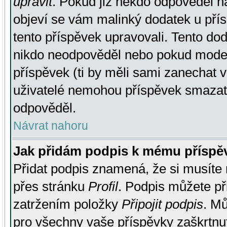
upravit
. Pokud již někdo odpověděl na
objeví se vám malinký dodatek u přísp
tento příspěvek upravovali. Tento do
nikdo neodpověděl nebo pokud moderá
příspěvek (ti by měli sami zanechat v
uživatelé nemohou příspěvek smazat,
odpověděl.
Návrat nahoru
Jak přidám podpis k mému příspě
Přidat podpis znamená, že si musíte n
přes stránku
Profil
. Podpis můžete p
zatržením položky
Připojit podpis
. Mů
pro všechny vaše příspěvky zaškrtnut