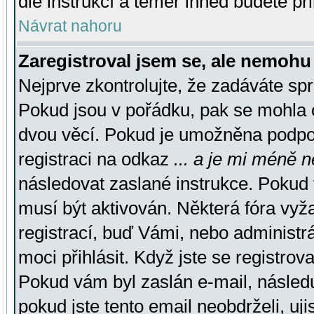
dle instrukcí a téměř ihned budete př
Návrat nahoru
Zaregistroval jsem se, ale nemohu 
Nejprve zkontrolujte, že zadáváte sp
Pokud jsou v pořádku, pak se mohla o
dvou věcí. Pokud je umožněna podpora
registraci na odkaz
... a je mi méně n
následovat zaslané instrukce. Pokud t
musí být aktivován. Některá fóra vyž
registrací, buď Vámi, nebo administr
moci přihlásit. Když jste se registrova
Pokud vám byl zaslán e-mail, násled
pokud jste tento email neobdrželi, uj