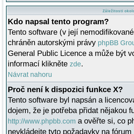
Záležitosti oko
Kdo napsal tento program?
Tento software (v její nemodifikované
chráněn autorskými právy
phpBB Gro
General Public Licence a může být vo
informací klikněte
.
zde
Návrat nahoru
Proč není k dispozici funkce X?
Tento software byl napsán a licenco
dojem, že je potřeba přidat nějakou f
a ověřte si, co 
http://www.phpbb.com
nevkládejte tyto požadavky na fóru