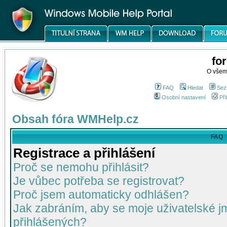
fo
O všem
FAQ
Hledat
Sez
Osobní nastavení
Při
Obsah fóra WMHelp.cz
FAQ
Registrace a přihlášení
Proč se nemohu přihlásit?
Je vůbec potřeba se registrovat?
Proč jsem automaticky odhlášen?
Jak zabráním, aby se moje uživatelské 
přihlášených?