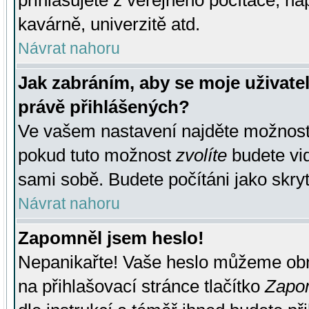
přihlašujete z veřejného počítače, na
kavárně, univerzitě atd.
Návrat nahoru
Jak zabráním, aby se moje uživate
právě přihlášených?
Ve vašem nastavení najděte možnos
pokud tuto možnost
zvolíte
budete vid
sami sobě. Budete počítáni jako skryt
Návrat nahoru
Zapomněl jsem heslo!
Nepanikařte! Vaše heslo můžeme obn
na přihlašovací stránce tlačítko
Zapom