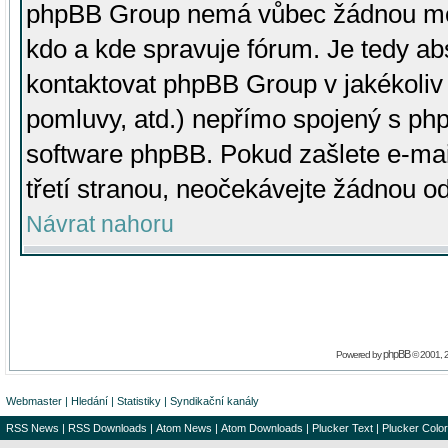
phpBB Group nemá vůbec žádnou moc 
kdo a kde spravuje fórum. Je tedy a
kontaktovat phpBB Group v jakékoliv p
pomluvy, atd.) nepřímo spojený s p
software phpBB. Pokud zašlete e-mai
třetí stranou, neočekávejte žádnou o
Návrat nahoru
phpBB
Powered by
© 2001, 
Webmaster
|
Hledání
|
Statistiky
|
Syndikační kanály
RSS News
|
RSS Downloads
|
Atom News
|
Atom Downloads
|
Plucker Text
|
Plucker Color