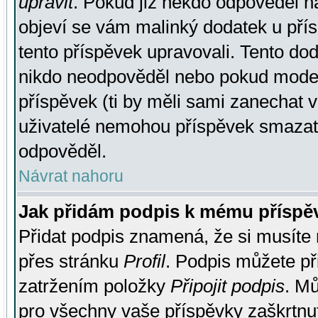
upravit
. Pokud již někdo odpověděl na
objeví se vám malinký dodatek u přísp
tento příspěvek upravovali. Tento do
nikdo neodpověděl nebo pokud moderá
příspěvek (ti by měli sami zanechat v
uživatelé nemohou příspěvek smazat,
odpověděl.
Návrat nahoru
Jak přidám podpis k mému příspě
Přidat podpis znamená, že si musíte n
přes stránku
Profil
. Podpis můžete p
zatržením položky
Připojit podpis
. Mů
pro všechny vaše příspěvky zaškrtnut