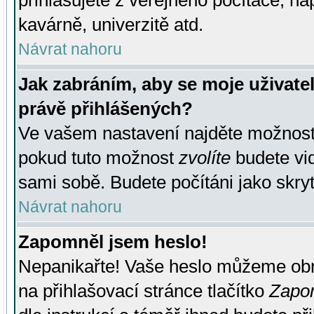
přihlašujete z veřejného počítače, na
kavárně, univerzitě atd.
Návrat nahoru
Jak zabráním, aby se moje uživate
právě přihlášených?
Ve vašem nastavení najděte možnos
pokud tuto možnost
zvolíte
budete vid
sami sobě. Budete počítáni jako skryt
Návrat nahoru
Zapomněl jsem heslo!
Nepanikařte! Vaše heslo můžeme obn
na přihlašovací stránce tlačítko
Zapom