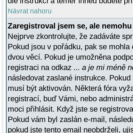
dle instrukcí a téměř ihned budete př
Návrat nahoru
Zaregistroval jsem se, ale nemohu 
Nejprve zkontrolujte, že zadáváte sp
Pokud jsou v pořádku, pak se mohla o
dvou věcí. Pokud je umožněna podpora
registraci na odkaz
... a je mi méně n
následovat zaslané instrukce. Pokud t
musí být aktivován. Některá fóra vyž
registrací, buď Vámi, nebo administr
moci přihlásit. Když jste se registrova
Pokud vám byl zaslán e-mail, násled
pokud jste tento email neobdrželi, uj