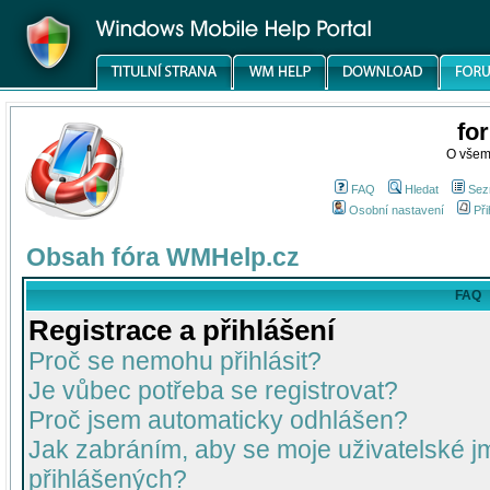
fo
O všem
FAQ
Hledat
Sez
Osobní nastavení
Při
Obsah fóra WMHelp.cz
FAQ
Registrace a přihlášení
Proč se nemohu přihlásit?
Je vůbec potřeba se registrovat?
Proč jsem automaticky odhlášen?
Jak zabráním, aby se moje uživatelské 
přihlášených?