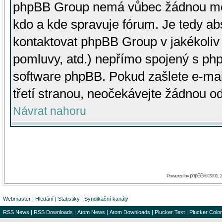
phpBB Group nemá vůbec žádnou moc 
kdo a kde spravuje fórum. Je tedy a
kontaktovat phpBB Group v jakékoliv p
pomluvy, atd.) nepřímo spojený s p
software phpBB. Pokud zašlete e-mai
třetí stranou, neočekávejte žádnou o
Návrat nahoru
phpBB
Powered by
© 2001, 
Webmaster
|
Hledání
|
Statistiky
|
Syndikační kanály
RSS News
|
RSS Downloads
|
Atom News
|
Atom Downloads
|
Plucker Text
|
Plucker Color