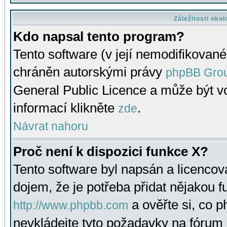
Záležitosti oko
Kdo napsal tento program?
Tento software (v její nemodifikované
chráněn autorskými právy
phpBB Gro
General Public Licence a může být vo
informací klikněte
.
zde
Návrat nahoru
Proč není k dispozici funkce X?
Tento software byl napsán a licenco
dojem, že je potřeba přidat nějakou f
a ověřte si, co 
http://www.phpbb.com
nevkládejte tyto požadavky na fóru