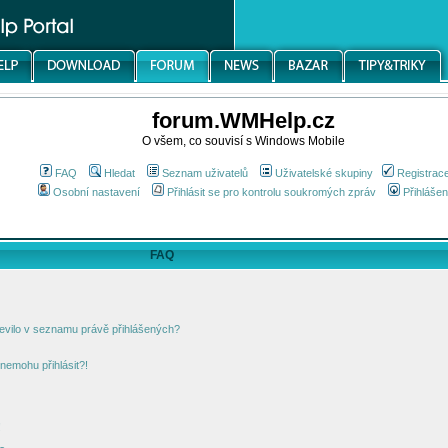
forum.WMHelp.cz
O všem, co souvisí s Windows Mobile
FAQ
Hledat
Seznam uživatelů
Uživatelské skupiny
Registrac
Osobní nastavení
Přihlásit se pro kontrolu soukromých zpráv
Přihlášen
FAQ
jevilo v seznamu právě přihlášených?
nemohu přihlásit?!
!