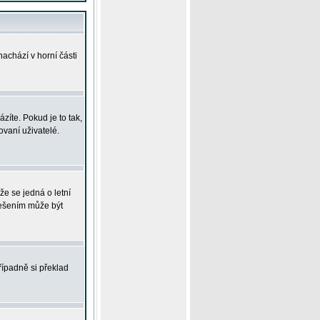
achází v horní části
íte. Pokud je to tak,
vaní uživatelé.
že se jedná o letní
Řešením může být
řípadně si překlad