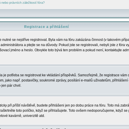
nebo právních záležitostí fóra?
Registrace a přihlášení
je nutné se nejdříve registrovat. Byla vám na fóru zakázána činnost (v takovém příp
dministrátora a ptejte se na důvody. Pokud jste se registrovali, nebyli jste z fóra v
lašovací jméno a heslo. Obvykle toto bývá ten problém a pokud není, kontaktujte ad
da je potřeba se registrovat ke vkládání příspěvků. Samozřejmě, že registrace vám d
ako např. postavičky, soukromé zprávy, posílání e-mailů uživatelům, přihlášení d
jen pár chvil.
icky při příští návštěvě
, budete přihlášeni jen po dobu práce na fóru. Toto má zabrá
 zaškrtněte toto políčko, když se přihlašujete. Toto ovšem nedoporučujeme, když se 
etové kavárně, univerzitě atd.