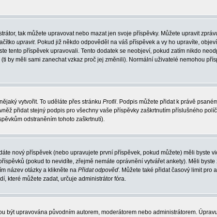
trátor, tak můžete upravovat nebo mazat jen svoje příspěvky. Můžete upravit zpráv
lačítko
upravit
. Pokud již někdo odpověděl na váš příspěvek a vy ho upravíte, objev
t jste tento příspěvek upravovali. Tento dodatek se neobjeví, pokud zatím nikdo ne
k (ti by měli sami zanechat vzkaz proč jej změnili). Normální uživatelé nemohou př
nějaký vytvořit. To uděláte přes stránku
Profil
. Podpis můžete přidat k právě psané
vněž přidat stejný podpis pro všechny vaše příspěvky zaškrtnutím příslušného políč
spěvkům odstraněním tohoto zaškrtnutí).
dáte nový příspěvek (nebo upravujete první příspěvek, pokud můžete) měli byste vid
íspěvků (pokud to nevidíte, zřejmě nemáte oprávnění vytvářet ankety). Měli byste
ím název otázky a klikněte na
Přidat odpověď
. Můžete také přidat časový limit pro 
které můžete zadat, určuje administrátor fóra.
ohou být upravována původním autorem, moderátorem nebo administrátorem. Úpravu 