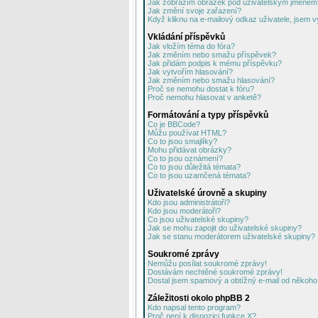
Jak zobrazím obrázek pod uživatelským jménem
Jak změní svoje zařazení?
Když kliknu na e-mailový odkaz uživatele, jsem v
Vkládání příspěvků
Jak vložím téma do fóra?
Jak změním nebo smažu příspěvek?
Jak přidám podpis k mému příspěvku?
Jak vytvořím hlasování?
Jak změním nebo smažu hlasování?
Proč se nemohu dostat k fóru?
Proč nemohu hlasovat v anketě?
Formátování a typy příspěvků
Co je BBCode?
Můžu používat HTML?
Co to jsou smajlíky?
Mohu přidávat obrázky?
Co to jsou oznámení?
Co to jsou důležitá témata?
Co to jsou uzamčená témata?
Uživatelské úrovně a skupiny
Kdo jsou administrátoři?
Kdo jsou moderátoři?
Co jsou uživatelské skupiny?
Jak se mohu zapojit do uživatelské skupiny?
Jak se stanu moderátorem uživatelské skupiny?
Soukromé zprávy
Nemůžu posílat soukromé zprávy!
Dostávám nechtěné soukromé zprávy!
Dostal jsem spamový a obtížný e-mail od někoho 
Záležitosti okolo phpBB 2
Kdo napsal tento program?
Proč není k dispozici funkce X?