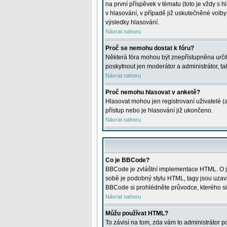
na první příspěvek v tématu (toto je vždy 
v hlasování, v případě již uskutečněné volb
výsledky hlasování.
Návrat nahoru
Proč se nemohu dostat k fóru?
Některá fóra mohou být znepřístupněna určitý
poskytnout jen moderátor a administrátor, tak
Návrat nahoru
Proč nemohu hlasovat v anketě?
Hlasovat mohou jen registrovaní uživatelé (
přístup nebo je hlasování již ukončeno.
Návrat nahoru
Co je BBCode?
BBCode je zvláštní implementace HTML. O je
sobě je podobný stylu HTML, tagy jsou uzavřen
BBCode si prohlédněte průvodce, kterého si
Návrat nahoru
Můžu používat HTML?
To závisí na tom, zda vám to administrátor po