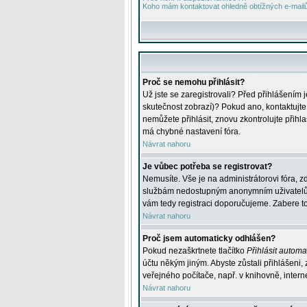
Koho mám kontaktovat ohledně obtížných e-mailů 
Proč se nemohu přihlásit?
Už jste se zaregistrovali? Před přihlášením 
skutečnost zobrazí)? Pokud ano, kontaktujte a
nemůžete přihlásit, znovu zkontrolujte přih
má chybné nastavení fóra.
Návrat nahoru
Je vůbec potřeba se registrovat?
Nemusíte. Vše je na administrátorovi fóra, z
službám nedostupným anonymním uživatelům, j
vám tedy registraci doporučujeme. Zabere to 
Návrat nahoru
Proč jsem automaticky odhlášen?
Pokud nezaškrtnete tlačítko
Přihlásit automat
účtu někým jiným. Abyste zůstali přihlášeni,
veřejného počítače, např. v knihovně, intern
Návrat nahoru