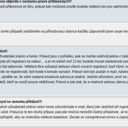
éno objevilo v seznamu právě přihlášených?
vaši přítomnost ve fóru
, pokud tuto možnost
zvolíte
budete viditelní jen pro administ
tomto případě zmáčkněte na přihlašovací stránce tlačítko
Zapomněl jsem svoje he
ásit!
živatelské jméno a heslo. Pokud jsou v pořádku, pak se mohla odehrát jedna z násl
ste při registraci na odkaz
... a je mi méně než 13 let
, budete muset následovat zas
í být aktivován. Některá fóra vyžadují aktivaci všech nových registrací, buď Vámi,
jste se registrovali, byli byste k tomuto vyzváni. Pokud vám byl zaslán e-mail, násle
, ujistěte se, že vámi zadaná emailová adresa je platná. Jedním důvodem, proč se 
elů, kteří se snaží pouze obtěžovat. Pokud si jste jisti, že e-mailová adresa, kterou j
nyní se nemohu přihlásit?!
né uživatelské jméno nebo heslo (zkontrolujte e-mail, který jste obdrželi při regis
čet. Pokud je to ten druhý případ, pak jste možná nevložili žádný příspěvek. Je to
nepřispěli, aby se zmenšila velikost databáze. Zkuste se zaregistrovat znovu a zapoj