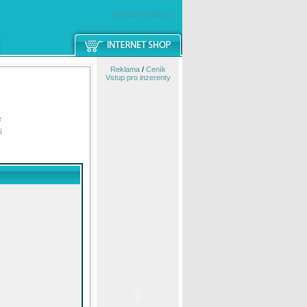
windowsmobile.cz
Reklama
/
Ceník
Vstup pro inzerenty
e
í