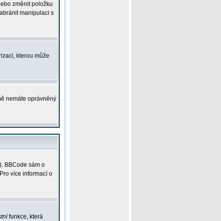
 nebo změnit položku
abránit manipulaci s
rizaci, kterou může
ejmě nemáte oprávněný
ky). BBCode sám o
Pro více informací o
tní
funkce, která