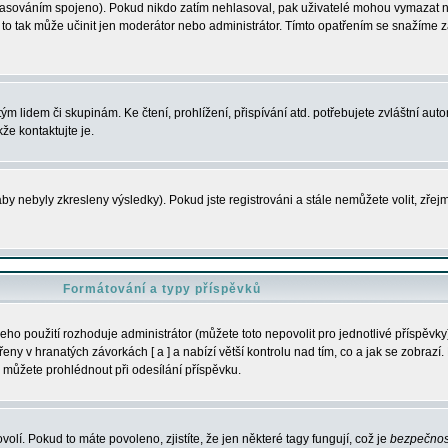
s hlasováním spojeno). Pokud nikdo zatím nehlasoval, pak uživatelé mohou vymazat
y to tak může učinit jen moderátor nebo administrátor. Tímto opatřením se snažíme z
m lidem či skupinám. Ke čtení, prohlížení, přispívání atd. potřebujete zvláštní auto
že kontaktujte je.
aby nebyly zkresleny výsledky). Pokud jste registrováni a stále nemůžete volit, zř
Formátování a typy příspěvků
ho použití rozhoduje administrátor (můžete toto nepovolit pro jednotlivé příspěv
y v hranatých závorkách [ a ] a nabízí větší kontrolu nad tím, co a jak se zobrazí. 
 můžete prohlédnout při odesílání příspěvku.
volí. Pokud to máte povoleno, zjistíte, že jen některé tagy fungují, což je
bezpečnos