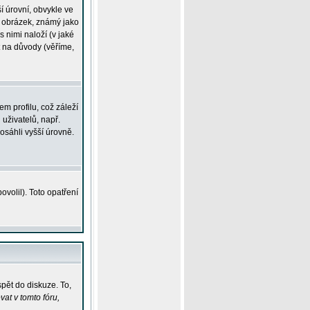
í úrovní, obvykle ve
ší obrázek, známý jako
s nimi naloží (v jaké
t na důvody (věříme,
m profilu, což záleží
 uživatelů, např.
osáhli vyšší úrovně.
volil). Toto opatření
pět do diskuze. To,
at v tomto fóru,