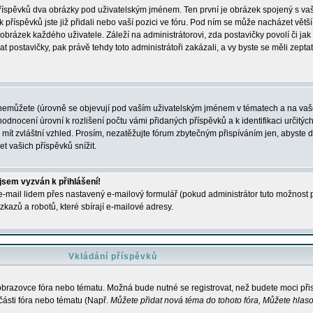
 příspěvků dva obrázky pod uživatelským jménem. Ten první je obrázek spojený s vaš
ik příspěvků jste již přidali nebo vaší pozici ve fóru. Pod ním se může nacházet vět
í obrázek každého uživatele. Záleží na administrátorovi, zda postavičky povolí či jak 
postavičky, pak právě tehdy toto administrátoři zakázali, a vy byste se měli zepta
nemůžete (úrovně se objevují pod vaším uživatelským jménem v tématech a na vaše
odnocení úrovní k rozlišení počtu vámi přidaných příspěvků a k identifikaci určitých
ít zvláštní vzhled. Prosím, nezatěžujte fórum zbytečným přispíváním jen, abyste d
 vašich příspěvků snížit.
 jsem vyzván k přihlášení!
-mail lidem přes nastavený e-mailový formulář (pokud administrátor tuto možnost po
azů a robotů, které sbírají e-mailové adresy.
Vkládání příspěvků
 obrazovce fóra nebo tématu. Možná bude nutné se registrovat, než budete moci přis
části fóra nebo tématu (Např.
Můžete přidat nová téma do tohoto fóra, Můžete hlasov