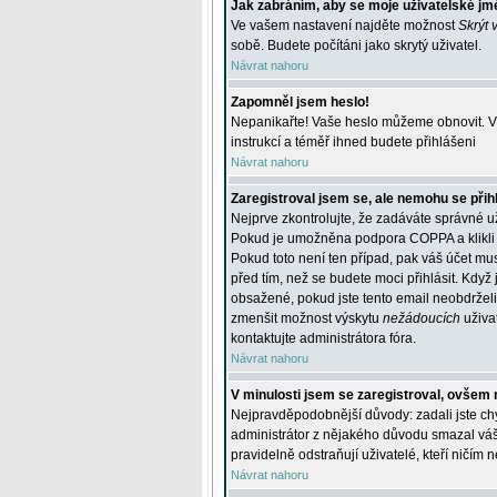
Jak zabráním, aby se moje uživatelské jm
Ve vašem nastavení najděte možnost
Skrýt 
sobě. Budete počítáni jako skrytý uživatel.
Návrat nahoru
Zapomněl jsem heslo!
Nepanikařte! Vaše heslo můžeme obnovit. V 
instrukcí a téměř ihned budete přihlášeni
Návrat nahoru
Zaregistroval jsem se, ale nemohu se přihl
Nejprve zkontrolujte, že zadáváte správné u
Pokud je umožněna podpora COPPA a klikli j
Pokud toto není ten případ, pak váš účet mus
před tím, než se budete moci přihlásit. Když 
obsažené, pokud jste tento email neobdrželi
zmenšit možnost výskytu
nežádoucích
uživat
kontaktujte administrátora fóra.
Návrat nahoru
V minulosti jsem se zaregistroval, ovšem 
Nejpravděpodobnější důvody: zadali jste chyb
administrátor z nějakého důvodu smazal váš ú
pravidelně odstraňují uživatelé, kteří ničím 
Návrat nahoru