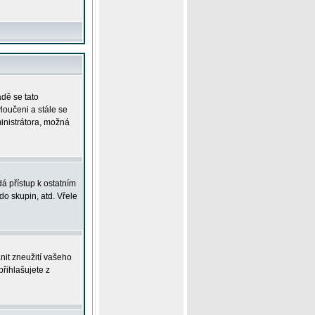
adě se tato
yloučeni a stále se
ministrátora, možná
á přístup k ostatním
o skupin, atd. Vřele
nit zneužití vašeho
přihlašujete z