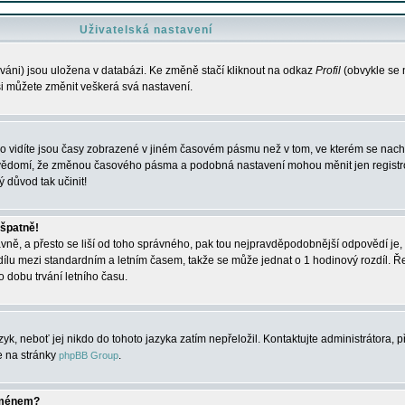
Uživatelská nastavení
váni) jsou uložena v databázi. Ke změně stačí kliknout na odkaz
Profil
(obvykle se n
 si můžete změnit veškerá svá nastavení.
o vidíte jsou časy zobrazené v jiném časovém pásmu než v tom, ve kterém se nacház
 vědomí, že změnou časového pásma a podobná nastavení mohou měnit jen registro
ý důvod tak učinit!
 špatně!
rávně, a přesto se liší od toho správného, pak tou nejpravděpodobnější odpovědí je, 
dílu mezi standardním a letním časem, takže se může jednat o 1 hodinový rozdíl. 
dobu trvání letního času.
yk, neboť jej nikdo do tohoto jazyka zatím nepřeložil. Kontaktujte administrátora, p
te na stránky
.
phpBB Group
jménem?