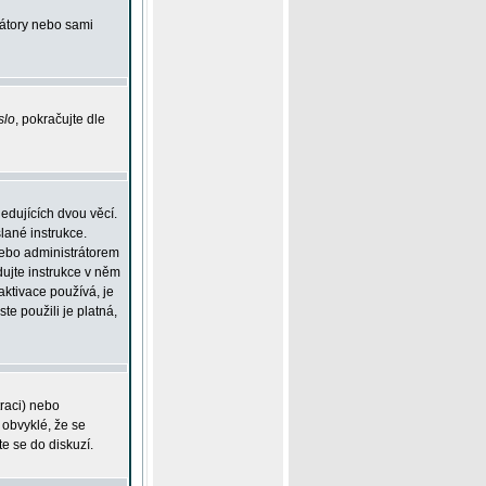
rátory nebo sami
slo
, pokračujte dle
edujících dvou věcí.
lané instrukce.
 nebo administrátorem
dujte instrukce v něm
aktivace používá, je
ste použili je platná,
traci) nebo
 obvyklé, že se
te se do diskuzí.