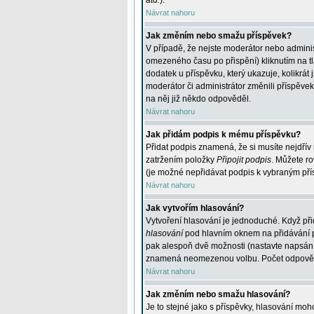
atd.
).
Návrat nahoru
Jak změním nebo smažu příspěvek?
V případě, že nejste moderátor nebo adminis
omezeného času po přispění) kliknutím na t
dodatek u příspěvku, který ukazuje, kolikrá
moderátor či administrátor změnili příspěve
na něj již někdo odpověděl.
Návrat nahoru
Jak přidám podpis k mému příspěvku?
Přidat podpis znamená, že si musíte nejdřív 
zatržením položky
Připojit podpis
. Můžete ro
(je možné nepřidávat podpis k vybraným pří
Návrat nahoru
Jak vytvořím hlasování?
Vytvoření hlasování je jednoduché. Když při
hlasování
pod hlavním oknem na přidávání př
pak alespoň dvě možnosti (nastavte napsán
znamená neomezenou volbu. Počet odpovědí, 
Návrat nahoru
Jak změním nebo smažu hlasování?
Je to stejné jako s příspěvky, hlasování m