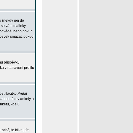
u (někdy jen do
í se vám malinký
odpověděl nebo pokud
íspěvek smazat, pokud
mu příspěvku
ka v nastavení profilu
ět tlačítko
Přidat
 zadat název ankety a
anketu, kde 0
zahájíte kliknutím