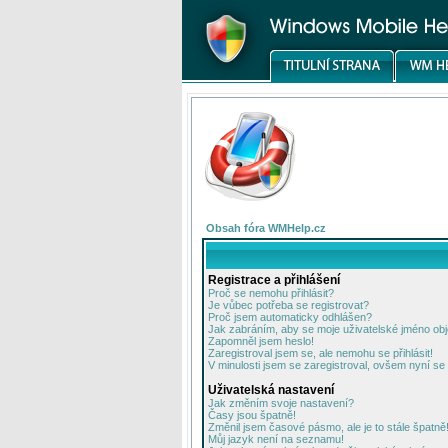
Obsah fóra WMHelp.cz
Registrace a přihlášení
Proč se nemohu přihlásit?
Je vůbec potřeba se registrovat?
Proč jsem automaticky odhlášen?
Jak zabráním, aby se moje uživatelské jméno ob
Zapomněl jsem heslo!
Zaregistroval jsem se, ale nemohu se přihlásit!
V minulosti jsem se zaregistroval, ovšem nyní se 
Uživatelská nastavení
Jak změním svoje nastavení?
Časy jsou špatně!
Změnil jsem časové pásmo, ale je to stále špatně
Můj jazyk není na seznamu!