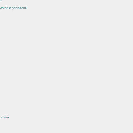
?
yzván k přihlášení!
z fóra!