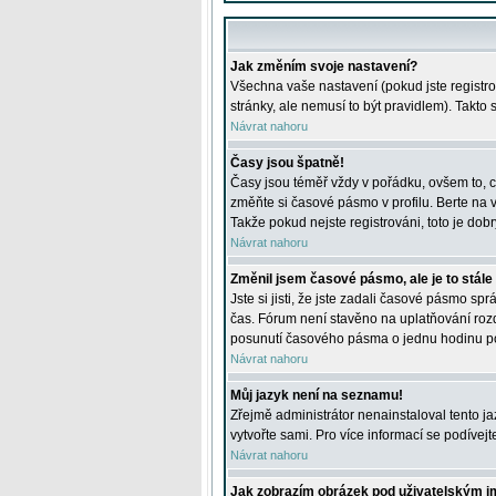
Jak změním svoje nastavení?
Všechna vaše nastavení (pokud jste registro
stránky, ale nemusí to být pravidlem). Takto
Návrat nahoru
Časy jsou špatně!
Časy jsou téměř vždy v pořádku, ovšem to, c
změňte si časové pásmo v profilu. Berte na
Takže pokud nejste registrováni, toto je dobr
Návrat nahoru
Změnil jsem časové pásmo, ale je to stále
Jste si jisti, že jste zadali časové pásmo sp
čas. Fórum není stavěno na uplatňování roz
posunutí časového pásma o jednu hodinu po 
Návrat nahoru
Můj jazyk není na seznamu!
Zřejmě administrátor nenainstaloval tento jaz
vytvořte sami. Pro více informací se podívej
Návrat nahoru
Jak zobrazím obrázek pod uživatelským 