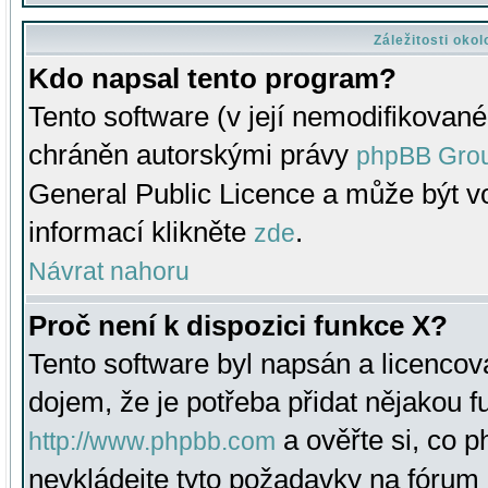
Záležitosti oko
Kdo napsal tento program?
Tento software (v její nemodifikované
chráněn autorskými právy
phpBB Gro
General Public Licence a může být vo
informací klikněte
.
zde
Návrat nahoru
Proč není k dispozici funkce X?
Tento software byl napsán a licenco
dojem, že je potřeba přidat nějakou f
a ověřte si, co 
http://www.phpbb.com
nevkládejte tyto požadavky na fóru