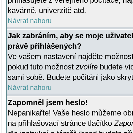
přihlašujete z veřejného počítače, na
kavárně, univerzitě atd.
Návrat nahoru
Jak zabráním, aby se moje uživate
právě přihlášených?
Ve vašem nastavení najděte možnos
pokud tuto možnost
zvolíte
budete vid
sami sobě. Budete počítáni jako skryt
Návrat nahoru
Zapomněl jsem heslo!
Nepanikařte! Vaše heslo můžeme obn
na přihlašovací stránce tlačítko
Zapom