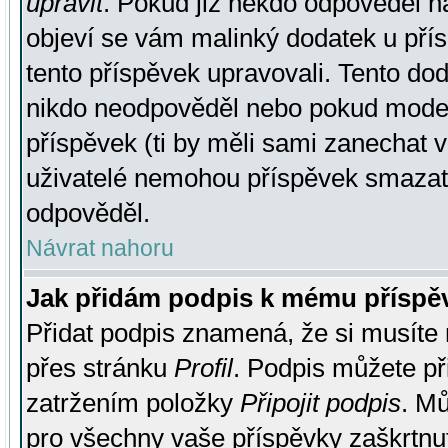
upravit
. Pokud již někdo odpověděl na
objeví se vám malinký dodatek u přísp
tento příspěvek upravovali. Tento do
nikdo neodpověděl nebo pokud moderá
příspěvek (ti by měli sami zanechat v
uživatelé nemohou příspěvek smazat,
odpověděl.
Návrat nahoru
Jak přidám podpis k mému příspě
Přidat podpis znamená, že si musíte n
přes stránku
Profil
. Podpis můžete p
zatržením položky
Připojit podpis
. Mů
pro všechny vaše příspěvky zaškrtnut