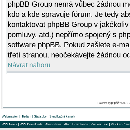
phpBB Group nemá vůbec žádnou moc 
kdo a kde spravuje fórum. Je tedy a
kontaktovat phpBB Group v jakékoliv p
pomluvy, atd.) nepřímo spojený s p
software phpBB. Pokud zašlete e-mai
třetí stranou, neočekávejte žádnou o
Návrat nahoru
phpBB
Powered by
© 2001, 
Webmaster
|
Hledání
|
Statistiky
|
Syndikační kanály
RSS News
|
RSS Downloads
|
Atom News
|
Atom Downloads
|
Plucker Text
|
Plucker Color