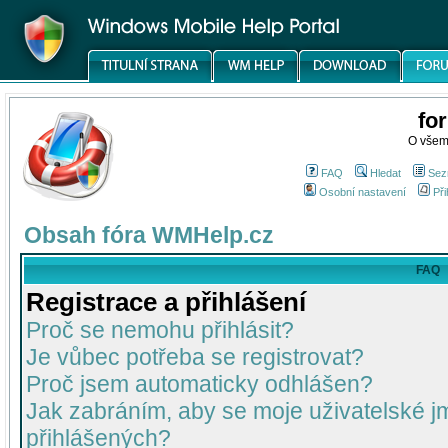
fo
O všem
FAQ
Hledat
Sez
Osobní nastavení
Při
Obsah fóra WMHelp.cz
FAQ
Registrace a přihlášení
Proč se nemohu přihlásit?
Je vůbec potřeba se registrovat?
Proč jsem automaticky odhlášen?
Jak zabráním, aby se moje uživatelské 
přihlášených?