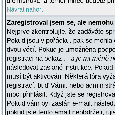
dle instrukcí a téměř ihned budete př
Návrat nahoru
Zaregistroval jsem se, ale nemohu 
Nejprve zkontrolujte, že zadáváte sp
Pokud jsou v pořádku, pak se mohla o
dvou věcí. Pokud je umožněna podpora
registraci na odkaz
... a je mi méně n
následovat zaslané instrukce. Pokud t
musí být aktivován. Některá fóra vyž
registrací, buď Vámi, nebo administr
moci přihlásit. Když jste se registrova
Pokud vám byl zaslán e-mail, násled
pokud jste tento email neobdrželi, uj