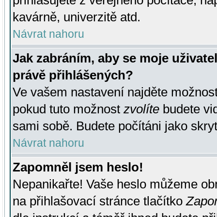
přihlašujete z veřejného počítače, na
kavárně, univerzitě atd.
Návrat nahoru
Jak zabráním, aby se moje uživate
právě přihlášených?
Ve vašem nastavení najděte možnos
pokud tuto možnost
zvolíte
budete vid
sami sobě. Budete počítáni jako skryt
Návrat nahoru
Zapomněl jsem heslo!
Nepanikařte! Vaše heslo můžeme obn
na přihlašovací stránce tlačítko
Zapom