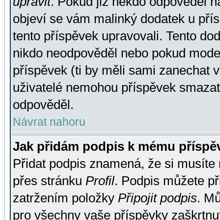
upravit
. Pokud již někdo odpověděl na
objeví se vám malinký dodatek u přísp
tento příspěvek upravovali. Tento do
nikdo neodpověděl nebo pokud moderá
příspěvek (ti by měli sami zanechat v
uživatelé nemohou příspěvek smazat,
odpověděl.
Návrat nahoru
Jak přidám podpis k mému příspě
Přidat podpis znamená, že si musíte n
přes stránku
Profil
. Podpis můžete p
zatržením položky
Připojit podpis
. Mů
pro všechny vaše příspěvky zaškrtnut