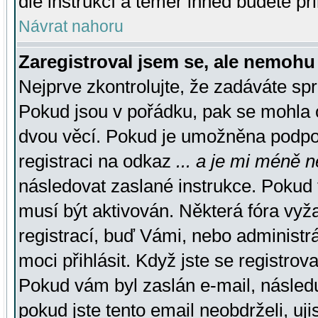
dle instrukcí a téměř ihned budete př
Návrat nahoru
Zaregistroval jsem se, ale nemohu 
Nejprve zkontrolujte, že zadáváte sp
Pokud jsou v pořádku, pak se mohla o
dvou věcí. Pokud je umožněna podpora
registraci na odkaz
... a je mi méně n
následovat zaslané instrukce. Pokud t
musí být aktivován. Některá fóra vyž
registrací, buď Vámi, nebo administr
moci přihlásit. Když jste se registrova
Pokud vám byl zaslán e-mail, násled
pokud jste tento email neobdrželi, uj