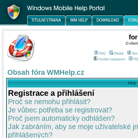
fo
O všem
FAQ
Hledat
Sez
Osobní nastavení
Při
Obsah fóra WMHelp.cz
FAQ
Registrace a přihlášení
Proč se nemohu přihlásit?
Je vůbec potřeba se registrovat?
Proč jsem automaticky odhlášen?
Jak zabráním, aby se moje uživatelské 
přihlášených?