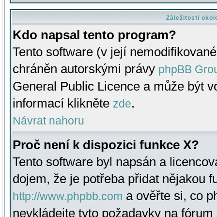
Záležitosti oko
Kdo napsal tento program?
Tento software (v její nemodifikované
chráněn autorskými právy
phpBB Gro
General Public Licence a může být vo
informací klikněte
.
zde
Návrat nahoru
Proč není k dispozici funkce X?
Tento software byl napsán a licenco
dojem, že je potřeba přidat nějakou f
a ověřte si, co 
http://www.phpbb.com
nevkládejte tyto požadavky na fóru