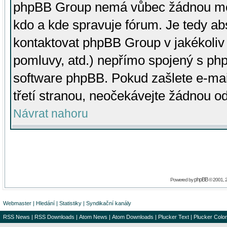
phpBB Group nemá vůbec žádnou moc 
kdo a kde spravuje fórum. Je tedy a
kontaktovat phpBB Group v jakékoliv p
pomluvy, atd.) nepřímo spojený s p
software phpBB. Pokud zašlete e-mai
třetí stranou, neočekávejte žádnou o
Návrat nahoru
phpBB
Powered by
© 2001, 
Webmaster
|
Hledání
|
Statistiky
|
Syndikační kanály
RSS News
|
RSS Downloads
|
Atom News
|
Atom Downloads
|
Plucker Text
|
Plucker Color