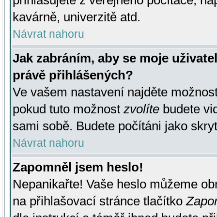
přihlašujete z veřejného počítače, na
kavárně, univerzitě atd.
Návrat nahoru
Jak zabráním, aby se moje uživate
právě přihlášených?
Ve vašem nastavení najděte možnos
pokud tuto možnost
zvolíte
budete vid
sami sobě. Budete počítáni jako skryt
Návrat nahoru
Zapomněl jsem heslo!
Nepanikařte! Vaše heslo můžeme obn
na přihlašovací stránce tlačítko
Zapom