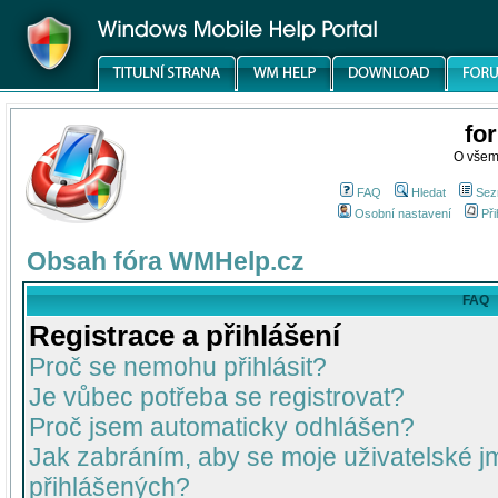
fo
O všem
FAQ
Hledat
Sez
Osobní nastavení
Při
Obsah fóra WMHelp.cz
FAQ
Registrace a přihlášení
Proč se nemohu přihlásit?
Je vůbec potřeba se registrovat?
Proč jsem automaticky odhlášen?
Jak zabráním, aby se moje uživatelské 
přihlášených?