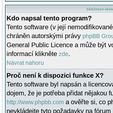
Záležitosti oko
Kdo napsal tento program?
Tento software (v její nemodifikované
chráněn autorskými právy
phpBB Gro
General Public Licence a může být vo
informací klikněte
.
zde
Návrat nahoru
Proč není k dispozici funkce X?
Tento software byl napsán a licenco
dojem, že je potřeba přidat nějakou f
a ověřte si, co 
http://www.phpbb.com
nevkládejte tyto požadavky na fóru