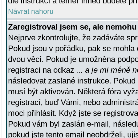
dle instrukcí a téměř ihned budete př
Návrat nahoru
Zaregistroval jsem se, ale nemohu 
Nejprve zkontrolujte, že zadáváte sp
Pokud jsou v pořádku, pak se mohla o
dvou věcí. Pokud je umožněna podpora
registraci na odkaz
... a je mi méně n
následovat zaslané instrukce. Pokud t
musí být aktivován. Některá fóra vyž
registrací, buď Vámi, nebo administr
moci přihlásit. Když jste se registrova
Pokud vám byl zaslán e-mail, násled
pokud jste tento email neobdrželi, uj