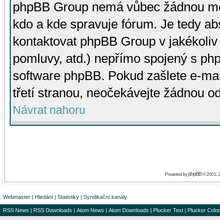
phpBB Group nemá vůbec žádnou moc 
kdo a kde spravuje fórum. Je tedy a
kontaktovat phpBB Group v jakékoliv p
pomluvy, atd.) nepřímo spojený s p
software phpBB. Pokud zašlete e-mai
třetí stranou, neočekávejte žádnou o
Návrat nahoru
phpBB
Powered by
© 2001, 
Webmaster
|
Hledání
|
Statistiky
|
Syndikační kanály
RSS News
|
RSS Downloads
|
Atom News
|
Atom Downloads
|
Plucker Text
|
Plucker Color