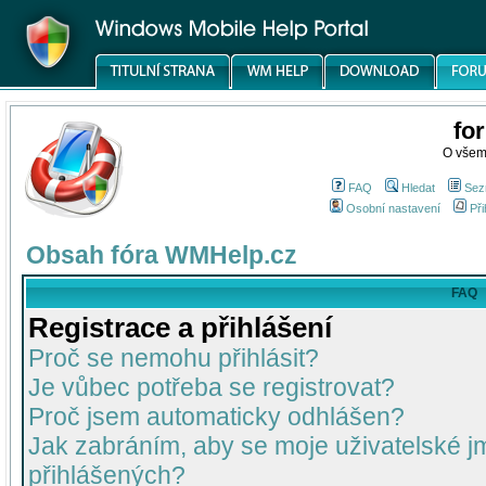
fo
O všem
FAQ
Hledat
Sez
Osobní nastavení
Při
Obsah fóra WMHelp.cz
FAQ
Registrace a přihlášení
Proč se nemohu přihlásit?
Je vůbec potřeba se registrovat?
Proč jsem automaticky odhlášen?
Jak zabráním, aby se moje uživatelské 
přihlášených?