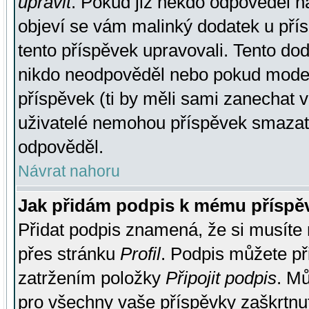
upravit
. Pokud již někdo odpověděl na
objeví se vám malinký dodatek u přísp
tento příspěvek upravovali. Tento do
nikdo neodpověděl nebo pokud moderá
příspěvek (ti by měli sami zanechat v
uživatelé nemohou příspěvek smazat,
odpověděl.
Návrat nahoru
Jak přidám podpis k mému příspě
Přidat podpis znamená, že si musíte n
přes stránku
Profil
. Podpis můžete p
zatržením položky
Připojit podpis
. Mů
pro všechny vaše příspěvky zaškrtnut