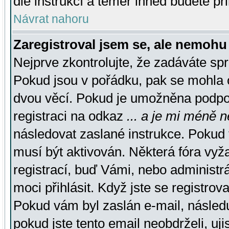
dle instrukcí a téměř ihned budete př
Návrat nahoru
Zaregistroval jsem se, ale nemohu 
Nejprve zkontrolujte, že zadáváte sp
Pokud jsou v pořádku, pak se mohla o
dvou věcí. Pokud je umožněna podpora
registraci na odkaz
... a je mi méně n
následovat zaslané instrukce. Pokud t
musí být aktivován. Některá fóra vyž
registrací, buď Vámi, nebo administr
moci přihlásit. Když jste se registrova
Pokud vám byl zaslán e-mail, násled
pokud jste tento email neobdrželi, uj