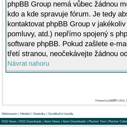
phpBB Group nemá vůbec žádnou moc 
kdo a kde spravuje fórum. Je tedy a
kontaktovat phpBB Group v jakékoliv p
pomluvy, atd.) nepřímo spojený s p
software phpBB. Pokud zašlete e-mai
třetí stranou, neočekávejte žádnou o
Návrat nahoru
phpBB
Powered by
© 2001, 
Webmaster
|
Hledání
|
Statistiky
|
Syndikační kanály
RSS News
|
RSS Downloads
|
Atom News
|
Atom Downloads
|
Plucker Text
|
Plucker Color