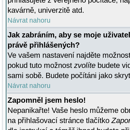
přihlašujete z veřejného počítače, na
kavárně, univerzitě atd.
Návrat nahoru
Jak zabráním, aby se moje uživate
právě přihlášených?
Ve vašem nastavení najděte možnos
pokud tuto možnost
zvolíte
budete vid
sami sobě. Budete počítáni jako skryt
Návrat nahoru
Zapomněl jsem heslo!
Nepanikařte! Vaše heslo můžeme obn
na přihlašovací stránce tlačítko
Zapom