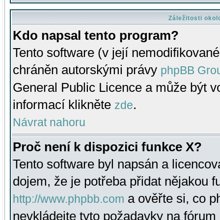
Záležitosti oko
Kdo napsal tento program?
Tento software (v její nemodifikované
chráněn autorskými právy
phpBB Gro
General Public Licence a může být vo
informací klikněte
.
zde
Návrat nahoru
Proč není k dispozici funkce X?
Tento software byl napsán a licenco
dojem, že je potřeba přidat nějakou f
a ověřte si, co 
http://www.phpbb.com
nevkládejte tyto požadavky na fóru