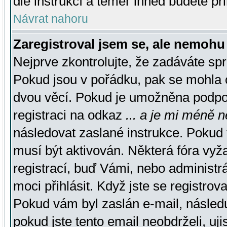
dle instrukcí a téměř ihned budete př
Návrat nahoru
Zaregistroval jsem se, ale nemohu 
Nejprve zkontrolujte, že zadáváte sp
Pokud jsou v pořádku, pak se mohla o
dvou věcí. Pokud je umožněna podpora
registraci na odkaz
... a je mi méně n
následovat zaslané instrukce. Pokud t
musí být aktivován. Některá fóra vyž
registrací, buď Vámi, nebo administr
moci přihlásit. Když jste se registrova
Pokud vám byl zaslán e-mail, násled
pokud jste tento email neobdrželi, uj