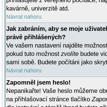
přihlašujete z veřejného počítače, na
kavárně, univerzitě atd.
Návrat nahoru
Jak zabráním, aby se moje uživate
právě přihlášených?
Ve vašem nastavení najděte možnos
pokud tuto možnost
zvolíte
budete vid
sami sobě. Budete počítáni jako skryt
Návrat nahoru
Zapomněl jsem heslo!
Nepanikařte! Vaše heslo můžeme obn
na přihlašovací stránce tlačítko
Zapom