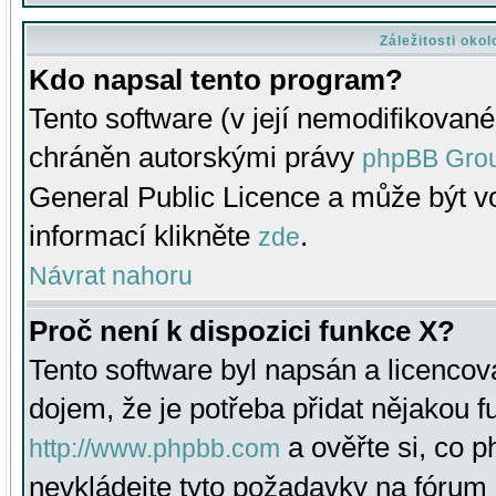
Záležitosti oko
Kdo napsal tento program?
Tento software (v její nemodifikované
chráněn autorskými právy
phpBB Gro
General Public Licence a může být vo
informací klikněte
.
zde
Návrat nahoru
Proč není k dispozici funkce X?
Tento software byl napsán a licenco
dojem, že je potřeba přidat nějakou f
a ověřte si, co 
http://www.phpbb.com
nevkládejte tyto požadavky na fóru