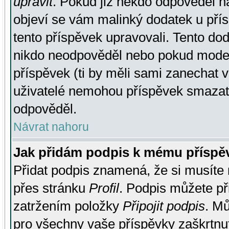
upravit
. Pokud již někdo odpověděl na
objeví se vám malinký dodatek u přísp
tento příspěvek upravovali. Tento do
nikdo neodpověděl nebo pokud moderá
příspěvek (ti by měli sami zanechat v
uživatelé nemohou příspěvek smazat,
odpověděl.
Návrat nahoru
Jak přidám podpis k mému příspě
Přidat podpis znamená, že si musíte n
přes stránku
Profil
. Podpis můžete p
zatržením položky
Připojit podpis
. Mů
pro všechny vaše příspěvky zaškrtnut