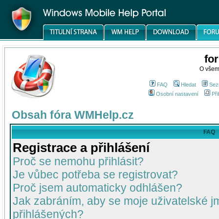
fo
O všem
FAQ
Hledat
Sez
Osobní nastavení
Při
Obsah fóra WMHelp.cz
FAQ
Registrace a přihlášení
Proč se nemohu přihlásit?
Je vůbec potřeba se registrovat?
Proč jsem automaticky odhlášen?
Jak zabráním, aby se moje uživatelské 
přihlášených?