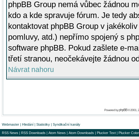
phpBB Group nemá vůbec žádnou moc 
kdo a kde spravuje fórum. Je tedy a
kontaktovat phpBB Group v jakékoliv p
pomluvy, atd.) nepřímo spojený s p
software phpBB. Pokud zašlete e-mai
třetí stranou, neočekávejte žádnou o
Návrat nahoru
phpBB
Powered by
© 2001, 
Webmaster
|
Hledání
|
Statistiky
|
Syndikační kanály
RSS News
|
RSS Downloads
|
Atom News
|
Atom Downloads
|
Plucker Text
|
Plucker Color