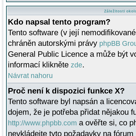
Záležitosti oko
Kdo napsal tento program?
Tento software (v její nemodifikované
chráněn autorskými právy
phpBB Gro
General Public Licence a může být vo
informací klikněte
.
zde
Návrat nahoru
Proč není k dispozici funkce X?
Tento software byl napsán a licenco
dojem, že je potřeba přidat nějakou f
a ověřte si, co 
http://www.phpbb.com
nevkládejte tyto požadavky na fóru