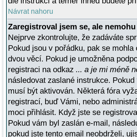
dle instrukcí a téměř ihned budete př
Návrat nahoru
Zaregistroval jsem se, ale nemohu 
Nejprve zkontrolujte, že zadáváte sp
Pokud jsou v pořádku, pak se mohla o
dvou věcí. Pokud je umožněna podpora
registraci na odkaz
... a je mi méně n
následovat zaslané instrukce. Pokud t
musí být aktivován. Některá fóra vyž
registrací, buď Vámi, nebo administr
moci přihlásit. Když jste se registrova
Pokud vám byl zaslán e-mail, násled
pokud jste tento email neobdrželi, uj