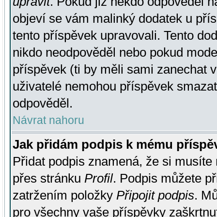
upravit
. Pokud již někdo odpověděl na
objeví se vám malinký dodatek u přísp
tento příspěvek upravovali. Tento do
nikdo neodpověděl nebo pokud moderá
příspěvek (ti by měli sami zanechat v
uživatelé nemohou příspěvek smazat,
odpověděl.
Návrat nahoru
Jak přidám podpis k mému příspě
Přidat podpis znamená, že si musíte n
přes stránku
Profil
. Podpis můžete p
zatržením položky
Připojit podpis
. Mů
pro všechny vaše příspěvky zaškrtnut