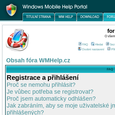
fo
O všem
FAQ
Hledat
Sez
Osobní nastavení
Při
Obsah fóra WMHelp.cz
FAQ
Registrace a přihlášení
Proč se nemohu přihlásit?
Je vůbec potřeba se registrovat?
Proč jsem automaticky odhlášen?
Jak zabráním, aby se moje uživatelské 
přihlášených?