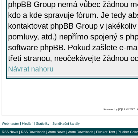
phpBB Group nemá vůbec žádnou moc 
kdo a kde spravuje fórum. Je tedy a
kontaktovat phpBB Group v jakékoliv p
pomluvy, atd.) nepřímo spojený s p
software phpBB. Pokud zašlete e-mai
třetí stranou, neočekávejte žádnou o
Návrat nahoru
phpBB
Powered by
© 2001, 
Webmaster
|
Hledání
|
Statistiky
|
Syndikační kanály
RSS News
|
RSS Downloads
|
Atom News
|
Atom Downloads
|
Plucker Text
|
Plucker Color