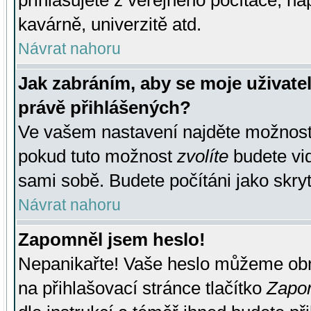
přihlašujete z veřejného počítače, na
kavárně, univerzitě atd.
Návrat nahoru
Jak zabráním, aby se moje uživate
právě přihlášených?
Ve vašem nastavení najděte možnos
pokud tuto možnost
zvolíte
budete vid
sami sobě. Budete počítáni jako skryt
Návrat nahoru
Zapomněl jsem heslo!
Nepanikařte! Vaše heslo můžeme obn
na přihlašovací stránce tlačítko
Zapom