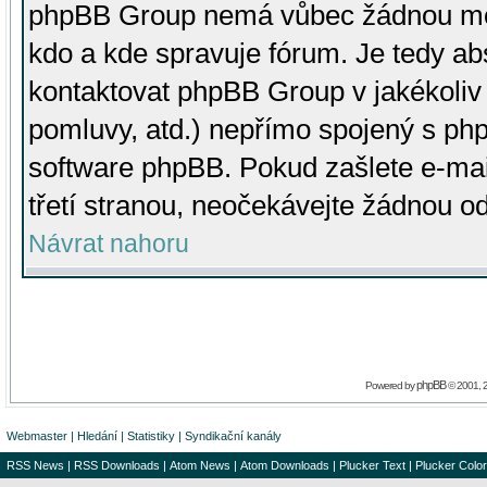
phpBB Group nemá vůbec žádnou moc 
kdo a kde spravuje fórum. Je tedy a
kontaktovat phpBB Group v jakékoliv p
pomluvy, atd.) nepřímo spojený s p
software phpBB. Pokud zašlete e-mai
třetí stranou, neočekávejte žádnou o
Návrat nahoru
phpBB
Powered by
© 2001, 
Webmaster
|
Hledání
|
Statistiky
|
Syndikační kanály
RSS News
|
RSS Downloads
|
Atom News
|
Atom Downloads
|
Plucker Text
|
Plucker Color