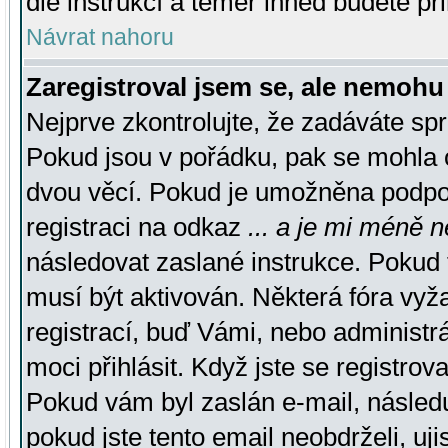
dle instrukcí a téměř ihned budete př
Návrat nahoru
Zaregistroval jsem se, ale nemohu 
Nejprve zkontrolujte, že zadáváte sp
Pokud jsou v pořádku, pak se mohla o
dvou věcí. Pokud je umožněna podpora
registraci na odkaz
... a je mi méně n
následovat zaslané instrukce. Pokud t
musí být aktivován. Některá fóra vyž
registrací, buď Vámi, nebo administr
moci přihlásit. Když jste se registrova
Pokud vám byl zaslán e-mail, násled
pokud jste tento email neobdrželi, uj