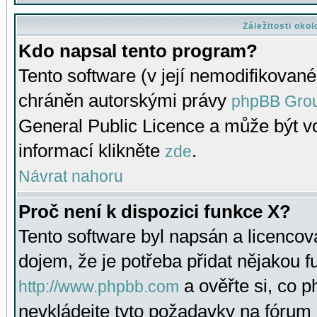
Záležitosti oko
Kdo napsal tento program?
Tento software (v její nemodifikované
chráněn autorskými právy
phpBB Gro
General Public Licence a může být vo
informací klikněte
.
zde
Návrat nahoru
Proč není k dispozici funkce X?
Tento software byl napsán a licenco
dojem, že je potřeba přidat nějakou f
a ověřte si, co 
http://www.phpbb.com
nevkládejte tyto požadavky na fóru