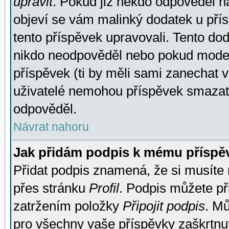
upravit
. Pokud již někdo odpověděl na
objeví se vám malinký dodatek u přísp
tento příspěvek upravovali. Tento do
nikdo neodpověděl nebo pokud moderá
příspěvek (ti by měli sami zanechat v
uživatelé nemohou příspěvek smazat,
odpověděl.
Návrat nahoru
Jak přidám podpis k mému příspě
Přidat podpis znamená, že si musíte n
přes stránku
Profil
. Podpis můžete p
zatržením položky
Připojit podpis
. Mů
pro všechny vaše příspěvky zaškrtnut