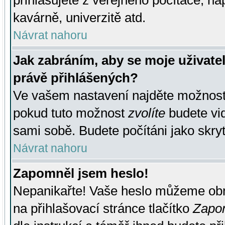
přihlašujete z veřejného počítače, na
kavárně, univerzitě atd.
Návrat nahoru
Jak zabráním, aby se moje uživate
právě přihlášených?
Ve vašem nastavení najděte možnos
pokud tuto možnost
zvolíte
budete vid
sami sobě. Budete počítáni jako skryt
Návrat nahoru
Zapomněl jsem heslo!
Nepanikařte! Vaše heslo můžeme obn
na přihlašovací stránce tlačítko
Zapom