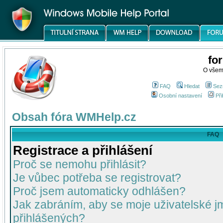
fo
O všem
FAQ
Hledat
Sez
Osobní nastavení
Při
Obsah fóra WMHelp.cz
FAQ
Registrace a přihlášení
Proč se nemohu přihlásit?
Je vůbec potřeba se registrovat?
Proč jsem automaticky odhlášen?
Jak zabráním, aby se moje uživatelské 
přihlášených?