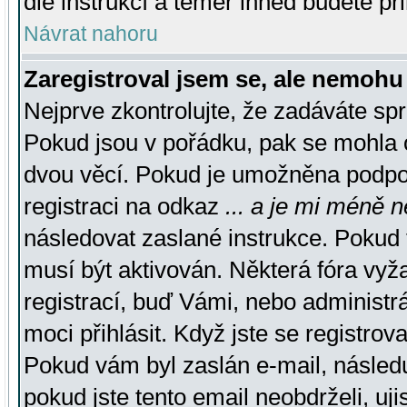
dle instrukcí a téměř ihned budete př
Návrat nahoru
Zaregistroval jsem se, ale nemohu 
Nejprve zkontrolujte, že zadáváte sp
Pokud jsou v pořádku, pak se mohla o
dvou věcí. Pokud je umožněna podpora
registraci na odkaz
... a je mi méně n
následovat zaslané instrukce. Pokud t
musí být aktivován. Některá fóra vyž
registrací, buď Vámi, nebo administr
moci přihlásit. Když jste se registrova
Pokud vám byl zaslán e-mail, násled
pokud jste tento email neobdrželi, uj