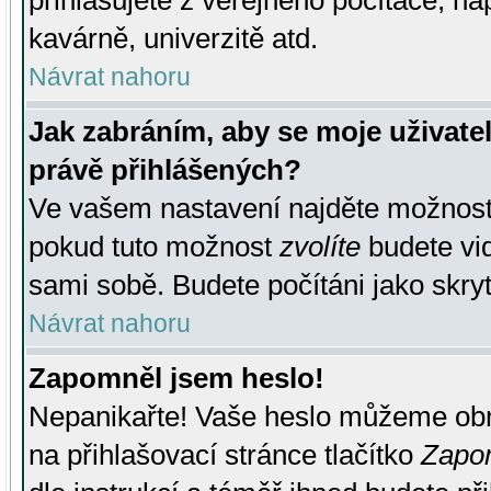
přihlašujete z veřejného počítače, na
kavárně, univerzitě atd.
Návrat nahoru
Jak zabráním, aby se moje uživate
právě přihlášených?
Ve vašem nastavení najděte možnos
pokud tuto možnost
zvolíte
budete vid
sami sobě. Budete počítáni jako skryt
Návrat nahoru
Zapomněl jsem heslo!
Nepanikařte! Vaše heslo můžeme obn
na přihlašovací stránce tlačítko
Zapom