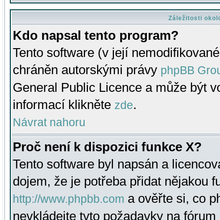
Záležitosti oko
Kdo napsal tento program?
Tento software (v její nemodifikované
chráněn autorskými právy
phpBB Gro
General Public Licence a může být vo
informací klikněte
.
zde
Návrat nahoru
Proč není k dispozici funkce X?
Tento software byl napsán a licenco
dojem, že je potřeba přidat nějakou f
a ověřte si, co 
http://www.phpbb.com
nevkládejte tyto požadavky na fóru