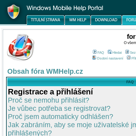
fo
O všem
FAQ
Hledat
Sez
Osobní nastavení
Při
Obsah fóra WMHelp.cz
FAQ
Registrace a přihlášení
Proč se nemohu přihlásit?
Je vůbec potřeba se registrovat?
Proč jsem automaticky odhlášen?
Jak zabráním, aby se moje uživatelské 
přihlášených?