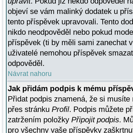
upravit
. Pokud již někdo odpověděl na
objeví se vám malinký dodatek u přísp
tento příspěvek upravovali. Tento do
nikdo neodpověděl nebo pokud moderá
příspěvek (ti by měli sami zanechat v
uživatelé nemohou příspěvek smazat,
odpověděl.
Návrat nahoru
Jak přidám podpis k mému příspě
Přidat podpis znamená, že si musíte n
přes stránku
Profil
. Podpis můžete p
zatržením položky
Připojit podpis
. Mů
pro všechny vaše příspěvky zaškrtnut