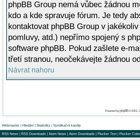
phpBB Group nemá vůbec žádnou moc 
kdo a kde spravuje fórum. Je tedy a
kontaktovat phpBB Group v jakékoliv p
pomluvy, atd.) nepřímo spojený s p
software phpBB. Pokud zašlete e-mai
třetí stranou, neočekávejte žádnou o
Návrat nahoru
phpBB
Powered by
© 2001, 
Webmaster
|
Hledání
|
Statistiky
|
Syndikační kanály
RSS News
|
RSS Downloads
|
Atom News
|
Atom Downloads
|
Plucker Text
|
Plucker Color