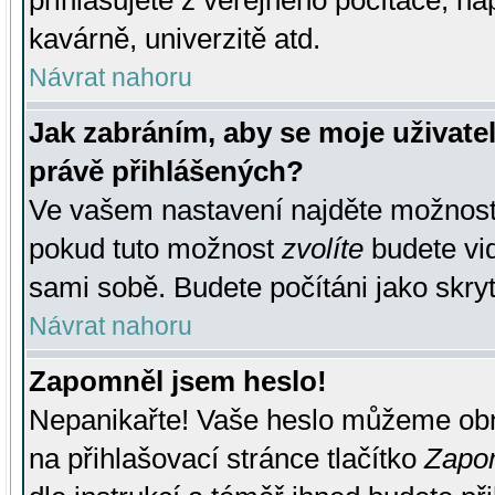
přihlašujete z veřejného počítače, na
kavárně, univerzitě atd.
Návrat nahoru
Jak zabráním, aby se moje uživate
právě přihlášených?
Ve vašem nastavení najděte možnos
pokud tuto možnost
zvolíte
budete vid
sami sobě. Budete počítáni jako skryt
Návrat nahoru
Zapomněl jsem heslo!
Nepanikařte! Vaše heslo můžeme obn
na přihlašovací stránce tlačítko
Zapom