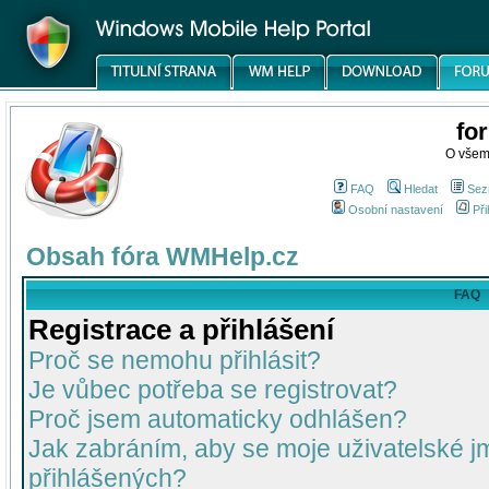
fo
O všem
FAQ
Hledat
Sez
Osobní nastavení
Při
Obsah fóra WMHelp.cz
FAQ
Registrace a přihlášení
Proč se nemohu přihlásit?
Je vůbec potřeba se registrovat?
Proč jsem automaticky odhlášen?
Jak zabráním, aby se moje uživatelské 
přihlášených?