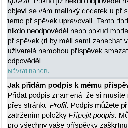
upravit
. Pokud již někdo odpověděl na
objeví se vám malinký dodatek u přísp
tento příspěvek upravovali. Tento do
nikdo neodpověděl nebo pokud moderá
příspěvek (ti by měli sami zanechat v
uživatelé nemohou příspěvek smazat,
odpověděl.
Návrat nahoru
Jak přidám podpis k mému příspě
Přidat podpis znamená, že si musíte n
přes stránku
Profil
. Podpis můžete p
zatržením položky
Připojit podpis
. Mů
pro všechny vaše příspěvky zaškrtnut