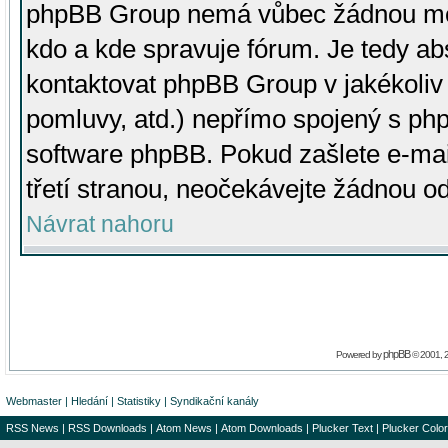
phpBB Group nemá vůbec žádnou moc 
kdo a kde spravuje fórum. Je tedy a
kontaktovat phpBB Group v jakékoliv p
pomluvy, atd.) nepřímo spojený s p
software phpBB. Pokud zašlete e-mai
třetí stranou, neočekávejte žádnou o
Návrat nahoru
phpBB
Powered by
© 2001, 
Webmaster
|
Hledání
|
Statistiky
|
Syndikační kanály
RSS News
|
RSS Downloads
|
Atom News
|
Atom Downloads
|
Plucker Text
|
Plucker Color