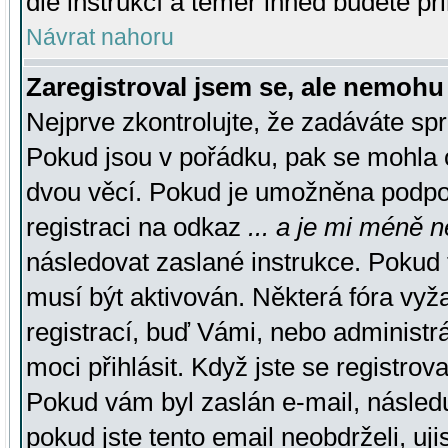
dle instrukcí a téměř ihned budete př
Návrat nahoru
Zaregistroval jsem se, ale nemohu 
Nejprve zkontrolujte, že zadáváte sp
Pokud jsou v pořádku, pak se mohla o
dvou věcí. Pokud je umožněna podpora
registraci na odkaz
... a je mi méně n
následovat zaslané instrukce. Pokud t
musí být aktivován. Některá fóra vyž
registrací, buď Vámi, nebo administr
moci přihlásit. Když jste se registrova
Pokud vám byl zaslán e-mail, násled
pokud jste tento email neobdrželi, uj