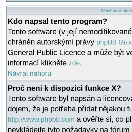
Záležitosti oko
Kdo napsal tento program?
Tento software (v její nemodifikované
chráněn autorskými právy
phpBB Gro
General Public Licence a může být vo
informací klikněte
.
zde
Návrat nahoru
Proč není k dispozici funkce X?
Tento software byl napsán a licenco
dojem, že je potřeba přidat nějakou f
a ověřte si, co 
http://www.phpbb.com
nevkládejte tyto požadavky na fóru