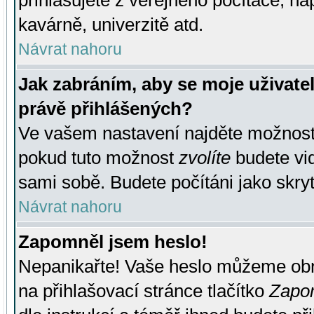
přihlašujete z veřejného počítače, na
kavárně, univerzitě atd.
Návrat nahoru
Jak zabráním, aby se moje uživate
právě přihlášených?
Ve vašem nastavení najděte možnos
pokud tuto možnost
zvolíte
budete vid
sami sobě. Budete počítáni jako skryt
Návrat nahoru
Zapomněl jsem heslo!
Nepanikařte! Vaše heslo můžeme obn
na přihlašovací stránce tlačítko
Zapom