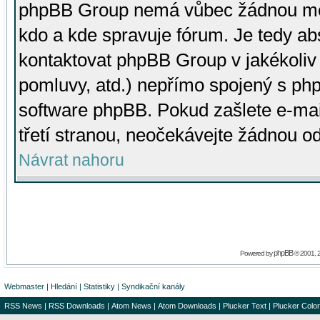
phpBB Group nemá vůbec žádnou moc 
kdo a kde spravuje fórum. Je tedy a
kontaktovat phpBB Group v jakékoliv p
pomluvy, atd.) nepřímo spojený s p
software phpBB. Pokud zašlete e-mai
třetí stranou, neočekávejte žádnou o
Návrat nahoru
phpBB
Powered by
© 2001, 
Webmaster
|
Hledání
|
Statistiky
|
Syndikační kanály
RSS News
|
RSS Downloads
|
Atom News
|
Atom Downloads
|
Plucker Text
|
Plucker Color