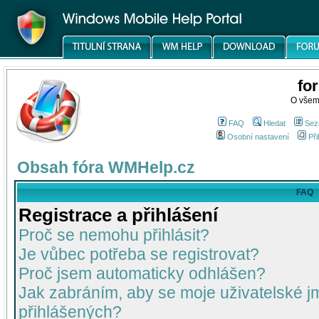
fo
O všem
FAQ
Hledat
Sez
Osobní nastavení
Při
Obsah fóra WMHelp.cz
FAQ
Registrace a přihlášení
Proč se nemohu přihlásit?
Je vůbec potřeba se registrovat?
Proč jsem automaticky odhlášen?
Jak zabráním, aby se moje uživatelské 
přihlášených?