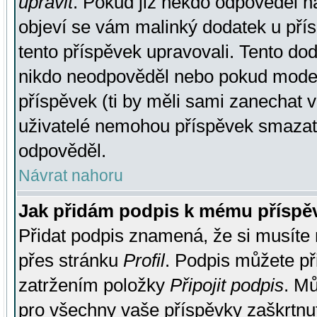
upravit
. Pokud již někdo odpověděl na
objeví se vám malinký dodatek u přísp
tento příspěvek upravovali. Tento do
nikdo neodpověděl nebo pokud moderá
příspěvek (ti by měli sami zanechat v
uživatelé nemohou příspěvek smazat,
odpověděl.
Návrat nahoru
Jak přidám podpis k mému příspě
Přidat podpis znamená, že si musíte n
přes stránku
Profil
. Podpis můžete p
zatržením položky
Připojit podpis
. Mů
pro všechny vaše příspěvky zaškrtnut