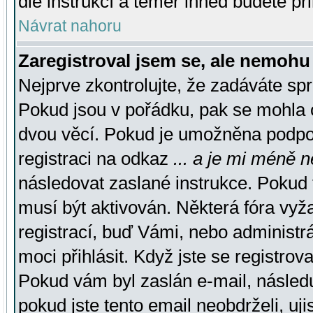
dle instrukcí a téměř ihned budete př
Návrat nahoru
Zaregistroval jsem se, ale nemohu 
Nejprve zkontrolujte, že zadáváte sp
Pokud jsou v pořádku, pak se mohla o
dvou věcí. Pokud je umožněna podpora
registraci na odkaz
... a je mi méně n
následovat zaslané instrukce. Pokud t
musí být aktivován. Některá fóra vyž
registrací, buď Vámi, nebo administr
moci přihlásit. Když jste se registrova
Pokud vám byl zaslán e-mail, násled
pokud jste tento email neobdrželi, uj