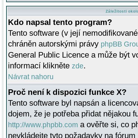
Záležitosti oko
Kdo napsal tento program?
Tento software (v její nemodifikované
chráněn autorskými právy
phpBB Gro
General Public Licence a může být vo
informací klikněte
.
zde
Návrat nahoru
Proč není k dispozici funkce X?
Tento software byl napsán a licenco
dojem, že je potřeba přidat nějakou f
a ověřte si, co 
http://www.phpbb.com
nevkládejte tyto požadavky na fóru