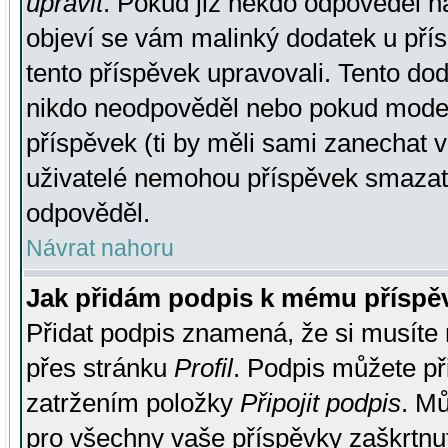
upravit
. Pokud již někdo odpověděl na
objeví se vám malinký dodatek u přísp
tento příspěvek upravovali. Tento do
nikdo neodpověděl nebo pokud moderá
příspěvek (ti by měli sami zanechat v
uživatelé nemohou příspěvek smazat,
odpověděl.
Návrat nahoru
Jak přidám podpis k mému příspě
Přidat podpis znamená, že si musíte n
přes stránku
Profil
. Podpis můžete p
zatržením položky
Připojit podpis
. Mů
pro všechny vaše příspěvky zaškrtnut