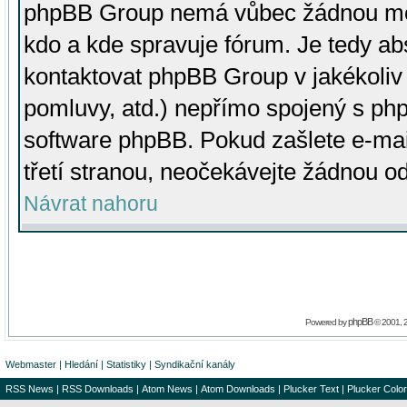
phpBB Group nemá vůbec žádnou moc 
kdo a kde spravuje fórum. Je tedy a
kontaktovat phpBB Group v jakékoliv p
pomluvy, atd.) nepřímo spojený s p
software phpBB. Pokud zašlete e-mai
třetí stranou, neočekávejte žádnou o
Návrat nahoru
phpBB
Powered by
© 2001, 
Webmaster
|
Hledání
|
Statistiky
|
Syndikační kanály
RSS News
|
RSS Downloads
|
Atom News
|
Atom Downloads
|
Plucker Text
|
Plucker Color