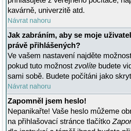
přihlašujete z veřejného počítače, na
kavárně, univerzitě atd.
Návrat nahoru
Jak zabráním, aby se moje uživate
právě přihlášených?
Ve vašem nastavení najděte možnos
pokud tuto možnost
zvolíte
budete vid
sami sobě. Budete počítáni jako skryt
Návrat nahoru
Zapomněl jsem heslo!
Nepanikařte! Vaše heslo můžeme obn
na přihlašovací stránce tlačítko
Zapom