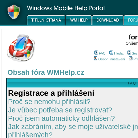
fo
O všem
FAQ
Hledat
Sez
Osobní nastavení
Při
Obsah fóra WMHelp.cz
FAQ
Registrace a přihlášení
Proč se nemohu přihlásit?
Je vůbec potřeba se registrovat?
Proč jsem automaticky odhlášen?
Jak zabráním, aby se moje uživatelské 
přihlášených?