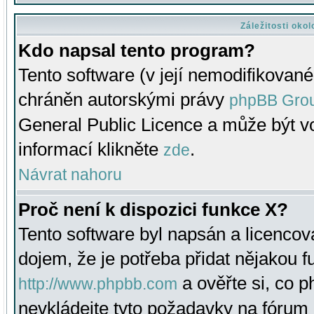
Záležitosti oko
Kdo napsal tento program?
Tento software (v její nemodifikované
chráněn autorskými právy
phpBB Gro
General Public Licence a může být vo
informací klikněte
.
zde
Návrat nahoru
Proč není k dispozici funkce X?
Tento software byl napsán a licenco
dojem, že je potřeba přidat nějakou f
a ověřte si, co 
http://www.phpbb.com
nevkládejte tyto požadavky na fóru