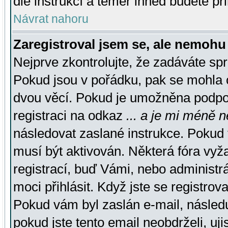
dle instrukcí a téměř ihned budete př
Návrat nahoru
Zaregistroval jsem se, ale nemohu 
Nejprve zkontrolujte, že zadáváte sp
Pokud jsou v pořádku, pak se mohla o
dvou věcí. Pokud je umožněna podpora
registraci na odkaz
... a je mi méně n
následovat zaslané instrukce. Pokud t
musí být aktivován. Některá fóra vyž
registrací, buď Vámi, nebo administr
moci přihlásit. Když jste se registrova
Pokud vám byl zaslán e-mail, násled
pokud jste tento email neobdrželi, uj