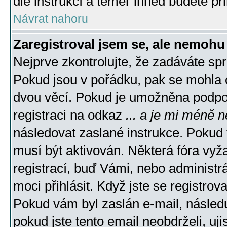
dle instrukcí a téměř ihned budete př
Návrat nahoru
Zaregistroval jsem se, ale nemohu 
Nejprve zkontrolujte, že zadáváte sp
Pokud jsou v pořádku, pak se mohla o
dvou věcí. Pokud je umožněna podpora
registraci na odkaz
... a je mi méně n
následovat zaslané instrukce. Pokud t
musí být aktivován. Některá fóra vyž
registrací, buď Vámi, nebo administr
moci přihlásit. Když jste se registrova
Pokud vám byl zaslán e-mail, násled
pokud jste tento email neobdrželi, uj