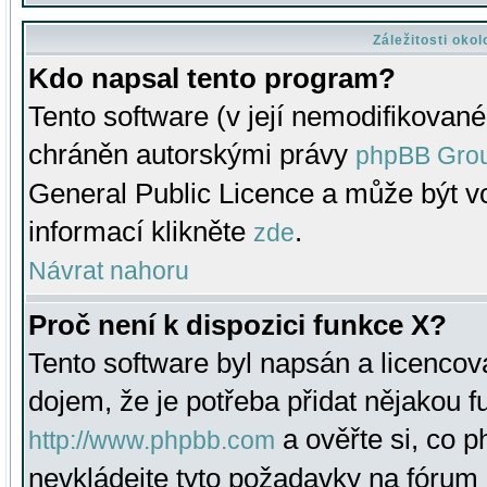
Záležitosti oko
Kdo napsal tento program?
Tento software (v její nemodifikované
chráněn autorskými právy
phpBB Gro
General Public Licence a může být vo
informací klikněte
.
zde
Návrat nahoru
Proč není k dispozici funkce X?
Tento software byl napsán a licenco
dojem, že je potřeba přidat nějakou f
a ověřte si, co 
http://www.phpbb.com
nevkládejte tyto požadavky na fóru