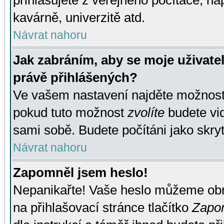
přihlašujete z veřejného počítače, na
kavárně, univerzitě atd.
Návrat nahoru
Jak zabráním, aby se moje uživate
právě přihlášených?
Ve vašem nastavení najděte možnos
pokud tuto možnost
zvolíte
budete vid
sami sobě. Budete počítáni jako skryt
Návrat nahoru
Zapomněl jsem heslo!
Nepanikařte! Vaše heslo můžeme obn
na přihlašovací stránce tlačítko
Zapom