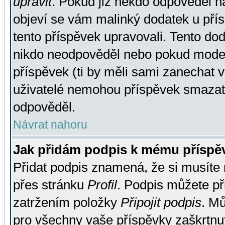
upravit
. Pokud již někdo odpověděl na
objeví se vám malinký dodatek u přísp
tento příspěvek upravovali. Tento do
nikdo neodpověděl nebo pokud moderá
příspěvek (ti by měli sami zanechat v
uživatelé nemohou příspěvek smazat,
odpověděl.
Návrat nahoru
Jak přidám podpis k mému příspě
Přidat podpis znamená, že si musíte n
přes stránku
Profil
. Podpis můžete p
zatržením položky
Připojit podpis
. Mů
pro všechny vaše příspěvky zaškrtnut