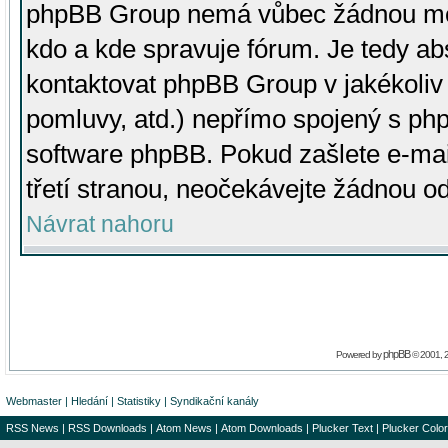
phpBB Group nemá vůbec žádnou moc 
kdo a kde spravuje fórum. Je tedy a
kontaktovat phpBB Group v jakékoliv p
pomluvy, atd.) nepřímo spojený s p
software phpBB. Pokud zašlete e-mai
třetí stranou, neočekávejte žádnou o
Návrat nahoru
phpBB
Powered by
© 2001, 
Webmaster
|
Hledání
|
Statistiky
|
Syndikační kanály
RSS News
|
RSS Downloads
|
Atom News
|
Atom Downloads
|
Plucker Text
|
Plucker Color