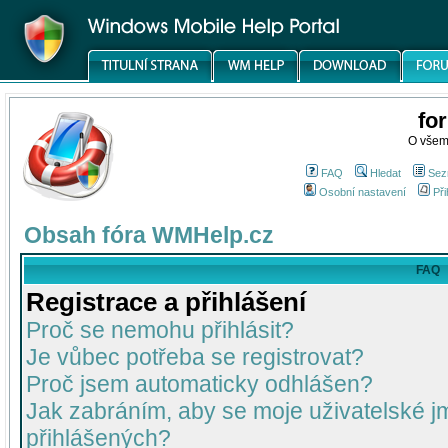
fo
O všem
FAQ
Hledat
Sez
Osobní nastavení
Při
Obsah fóra WMHelp.cz
FAQ
Registrace a přihlášení
Proč se nemohu přihlásit?
Je vůbec potřeba se registrovat?
Proč jsem automaticky odhlášen?
Jak zabráním, aby se moje uživatelské 
přihlášených?