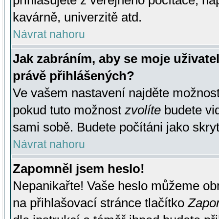
přihlašujete z veřejného počítače, na
kavárně, univerzitě atd.
Návrat nahoru
Jak zabráním, aby se moje uživate
právě přihlášených?
Ve vašem nastavení najděte možnos
pokud tuto možnost
zvolíte
budete vid
sami sobě. Budete počítáni jako skryt
Návrat nahoru
Zapomněl jsem heslo!
Nepanikařte! Vaše heslo můžeme obn
na přihlašovací stránce tlačítko
Zapom