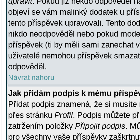
upravit
. Pokud již někdo odpověděl na
objeví se vám malinký dodatek u přísp
tento příspěvek upravovali. Tento do
nikdo neodpověděl nebo pokud moderá
příspěvek (ti by měli sami zanechat v
uživatelé nemohou příspěvek smazat,
odpověděl.
Návrat nahoru
Jak přidám podpis k mému příspě
Přidat podpis znamená, že si musíte n
přes stránku
Profil
. Podpis můžete p
zatržením položky
Připojit podpis
. Mů
pro všechny vaše příspěvky zaškrtnut