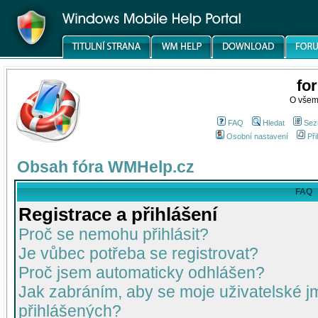
fo
O všem
FAQ
Hledat
Sez
Osobní nastavení
Při
Obsah fóra WMHelp.cz
FAQ
Registrace a přihlášení
Proč se nemohu přihlásit?
Je vůbec potřeba se registrovat?
Proč jsem automaticky odhlášen?
Jak zabráním, aby se moje uživatelské 
přihlášených?