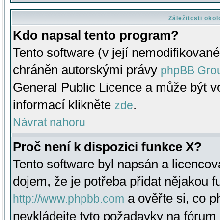
Záležitosti oko
Kdo napsal tento program?
Tento software (v její nemodifikované
chráněn autorskými právy
phpBB Gro
General Public Licence a může být vo
informací klikněte
.
zde
Návrat nahoru
Proč není k dispozici funkce X?
Tento software byl napsán a licenco
dojem, že je potřeba přidat nějakou f
a ověřte si, co 
http://www.phpbb.com
nevkládejte tyto požadavky na fóru