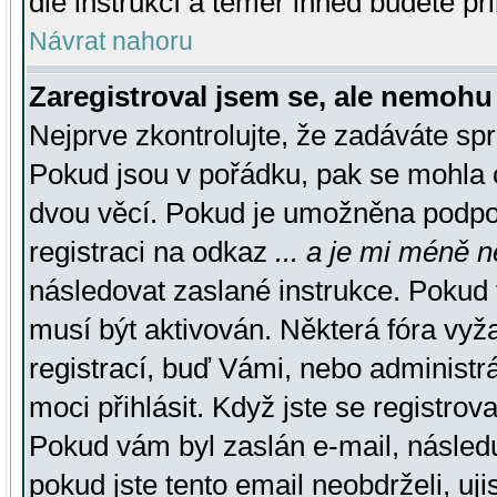
dle instrukcí a téměř ihned budete př
Návrat nahoru
Zaregistroval jsem se, ale nemohu 
Nejprve zkontrolujte, že zadáváte sp
Pokud jsou v pořádku, pak se mohla o
dvou věcí. Pokud je umožněna podpora
registraci na odkaz
... a je mi méně n
následovat zaslané instrukce. Pokud t
musí být aktivován. Některá fóra vyž
registrací, buď Vámi, nebo administr
moci přihlásit. Když jste se registrova
Pokud vám byl zaslán e-mail, násled
pokud jste tento email neobdrželi, uj