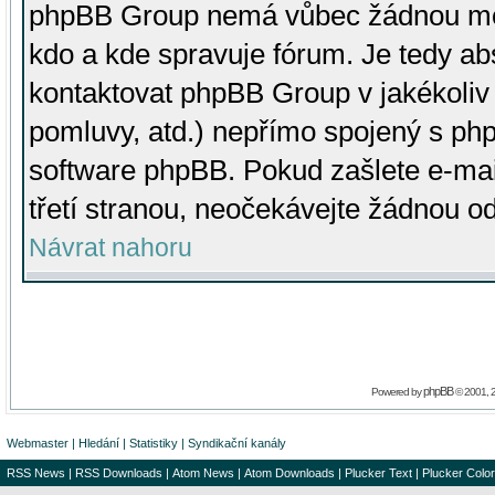
phpBB Group nemá vůbec žádnou moc 
kdo a kde spravuje fórum. Je tedy a
kontaktovat phpBB Group v jakékoliv p
pomluvy, atd.) nepřímo spojený s p
software phpBB. Pokud zašlete e-mai
třetí stranou, neočekávejte žádnou o
Návrat nahoru
phpBB
Powered by
© 2001, 
Webmaster
|
Hledání
|
Statistiky
|
Syndikační kanály
RSS News
|
RSS Downloads
|
Atom News
|
Atom Downloads
|
Plucker Text
|
Plucker Color