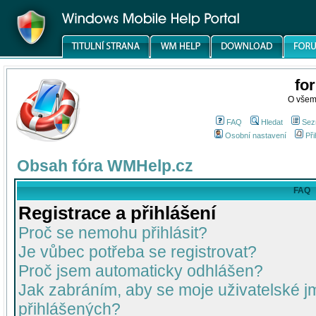
fo
O všem
FAQ
Hledat
Sez
Osobní nastavení
Při
Obsah fóra WMHelp.cz
FAQ
Registrace a přihlášení
Proč se nemohu přihlásit?
Je vůbec potřeba se registrovat?
Proč jsem automaticky odhlášen?
Jak zabráním, aby se moje uživatelské 
přihlášených?