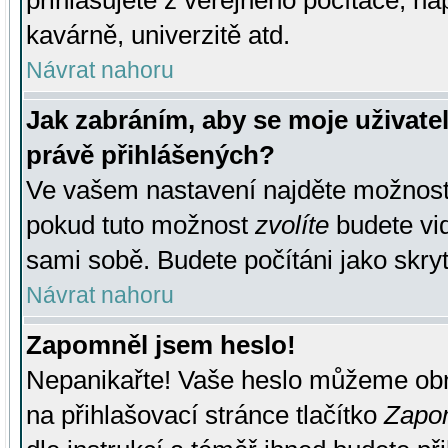
přihlašujete z veřejného počítače, na
kavárně, univerzitě atd.
Návrat nahoru
Jak zabráním, aby se moje uživate
právě přihlášených?
Ve vašem nastavení najděte možnos
pokud tuto možnost
zvolíte
budete vid
sami sobě. Budete počítáni jako skryt
Návrat nahoru
Zapomněl jsem heslo!
Nepanikařte! Vaše heslo můžeme obn
na přihlašovací stránce tlačítko
Zapom