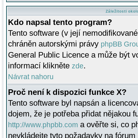
Záležitosti oko
Kdo napsal tento program?
Tento software (v její nemodifikované
chráněn autorskými právy
phpBB Gro
General Public Licence a může být vo
informací klikněte
.
zde
Návrat nahoru
Proč není k dispozici funkce X?
Tento software byl napsán a licenco
dojem, že je potřeba přidat nějakou f
a ověřte si, co 
http://www.phpbb.com
nevkládejte tyto požadavky na fóru