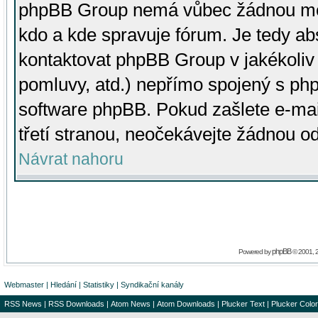
phpBB Group nemá vůbec žádnou moc 
kdo a kde spravuje fórum. Je tedy a
kontaktovat phpBB Group v jakékoliv p
pomluvy, atd.) nepřímo spojený s p
software phpBB. Pokud zašlete e-mai
třetí stranou, neočekávejte žádnou o
Návrat nahoru
phpBB
Powered by
© 2001, 
Webmaster
|
Hledání
|
Statistiky
|
Syndikační kanály
RSS News
|
RSS Downloads
|
Atom News
|
Atom Downloads
|
Plucker Text
|
Plucker Color