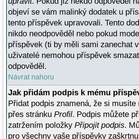
upravit
. Pokud již někdo odpověděl na
objeví se vám malinký dodatek u přísp
tento příspěvek upravovali. Tento do
nikdo neodpověděl nebo pokud moderá
příspěvek (ti by měli sami zanechat v
uživatelé nemohou příspěvek smazat,
odpověděl.
Návrat nahoru
Jak přidám podpis k mému příspě
Přidat podpis znamená, že si musíte n
přes stránku
Profil
. Podpis můžete p
zatržením položky
Připojit podpis
. Mů
pro všechny vaše příspěvky zaškrtnut