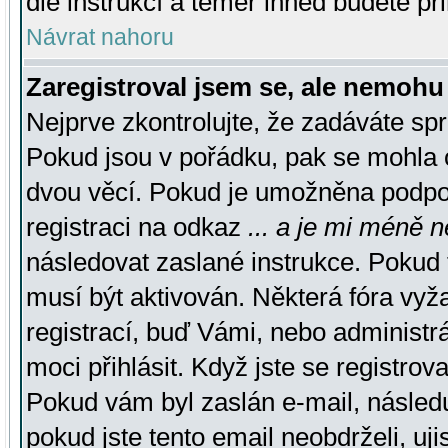
dle instrukcí a téměř ihned budete př
Návrat nahoru
Zaregistroval jsem se, ale nemohu 
Nejprve zkontrolujte, že zadáváte sp
Pokud jsou v pořádku, pak se mohla o
dvou věcí. Pokud je umožněna podpora
registraci na odkaz
... a je mi méně n
následovat zaslané instrukce. Pokud t
musí být aktivován. Některá fóra vyž
registrací, buď Vámi, nebo administr
moci přihlásit. Když jste se registrova
Pokud vám byl zaslán e-mail, násled
pokud jste tento email neobdrželi, uj