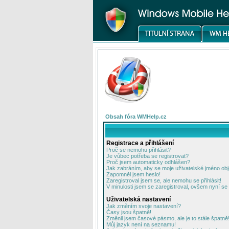
Obsah fóra WMHelp.cz
Registrace a přihlášení
Proč se nemohu přihlásit?
Je vůbec potřeba se registrovat?
Proč jsem automaticky odhlášen?
Jak zabráním, aby se moje uživatelské jméno ob
Zapomněl jsem heslo!
Zaregistroval jsem se, ale nemohu se přihlásit!
V minulosti jsem se zaregistroval, ovšem nyní se 
Uživatelská nastavení
Jak změním svoje nastavení?
Časy jsou špatně!
Změnil jsem časové pásmo, ale je to stále špatně
Můj jazyk není na seznamu!