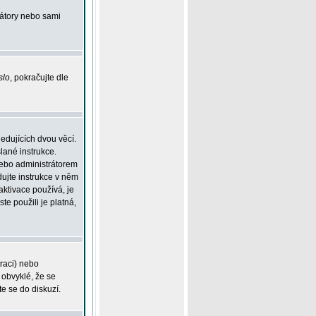
rátory nebo sami
slo
, pokračujte dle
edujících dvou věcí.
lané instrukce.
 nebo administrátorem
dujte instrukce v něm
aktivace používá, je
ste použili je platná,
traci) nebo
 obvyklé, že se
te se do diskuzí.