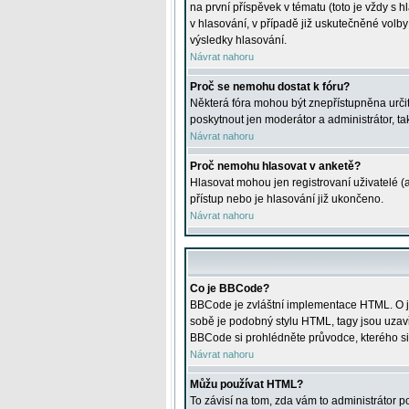
na první příspěvek v tématu (toto je vždy 
v hlasování, v případě již uskutečněné volb
výsledky hlasování.
Návrat nahoru
Proč se nemohu dostat k fóru?
Některá fóra mohou být znepřístupněna určitý
poskytnout jen moderátor a administrátor, tak
Návrat nahoru
Proč nemohu hlasovat v anketě?
Hlasovat mohou jen registrovaní uživatelé (
přístup nebo je hlasování již ukončeno.
Návrat nahoru
Co je BBCode?
BBCode je zvláštní implementace HTML. O je
sobě je podobný stylu HTML, tagy jsou uzavřen
BBCode si prohlédněte průvodce, kterého si
Návrat nahoru
Můžu používat HTML?
To závisí na tom, zda vám to administrátor po