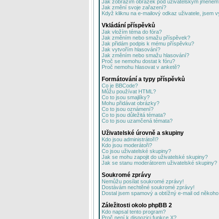
Jak zobrazím obrázek pod uživatelským jménem
Jak změní svoje zařazení?
Když kliknu na e-mailový odkaz uživatele, jsem v
Vkládání příspěvků
Jak vložím téma do fóra?
Jak změním nebo smažu příspěvek?
Jak přidám podpis k mému příspěvku?
Jak vytvořím hlasování?
Jak změním nebo smažu hlasování?
Proč se nemohu dostat k fóru?
Proč nemohu hlasovat v anketě?
Formátování a typy příspěvků
Co je BBCode?
Můžu používat HTML?
Co to jsou smajlíky?
Mohu přidávat obrázky?
Co to jsou oznámení?
Co to jsou důležitá témata?
Co to jsou uzamčená témata?
Uživatelské úrovně a skupiny
Kdo jsou administrátoři?
Kdo jsou moderátoři?
Co jsou uživatelské skupiny?
Jak se mohu zapojit do uživatelské skupiny?
Jak se stanu moderátorem uživatelské skupiny?
Soukromé zprávy
Nemůžu posílat soukromé zprávy!
Dostávám nechtěné soukromé zprávy!
Dostal jsem spamový a obtížný e-mail od někoho 
Záležitosti okolo phpBB 2
Kdo napsal tento program?
Proč není k dispozici funkce X?