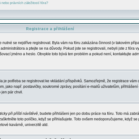
nebo právních záležitostí fóra?
Registrace a přihlášení
je nutné se nejdříve registrovat. Byla vám na fóru zakázána činnost (v takovém příp
dministrátora a ptejte se na důvody. Pokud jste se registrovali, nebyli jste z fóra v
lašovací jméno a heslo. Obvykle toto bývá ten problém a pokud není, kontaktujte ad
da je potřeba se registrovat ke vkládání příspěvků. Samozřejmě, že registrace vám d
ako např. postavičky, soukromé zprávy, posílání e-mailů uživatelům, přihlášení d
jen pár chvil.
icky při příští návštěvě
, budete přihlášeni jen po dobu práce na fóru. Toto má zabrá
 zaškrtněte toto políčko, když se přihlašujete. Toto ovšem nedoporučujeme, když se 
etové kavárně, univerzitě atd.