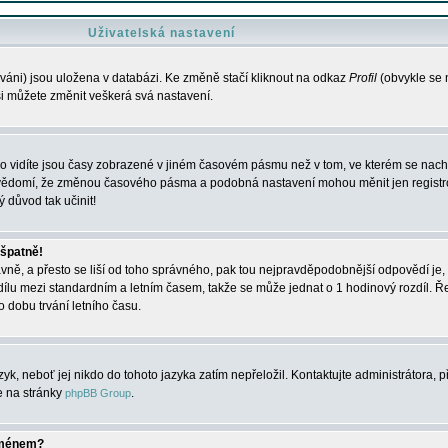
Uživatelská nastavení
váni) jsou uložena v databázi. Ke změně stačí kliknout na odkaz
Profil
(obvykle se n
 si můžete změnit veškerá svá nastavení.
o vidíte jsou časy zobrazené v jiném časovém pásmu než v tom, ve kterém se nacház
 vědomí, že změnou časového pásma a podobná nastavení mohou měnit jen registro
ý důvod tak učinit!
 špatně!
rávně, a přesto se liší od toho správného, pak tou nejpravděpodobnější odpovědí je, 
dílu mezi standardním a letním časem, takže se může jednat o 1 hodinový rozdíl. 
dobu trvání letního času.
yk, neboť jej nikdo do tohoto jazyka zatím nepřeložil. Kontaktujte administrátora, p
te na stránky
.
phpBB Group
jménem?