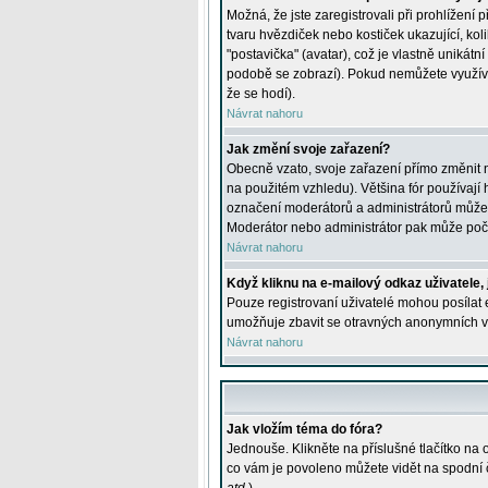
Možná, že jste zaregistrovali při prohlížení
tvaru hvězdiček nebo kostiček ukazující, kol
"postavička" (avatar), což je vlastně unikátn
podobě se zobrazí). Pokud nemůžete využívat 
že se hodí).
Návrat nahoru
Jak změní svoje zařazení?
Obecně vzato, svoje zařazení přímo změnit 
na použitém vzhledu). Většina fór používají h
označení moderátorů a administrátorů může m
Moderátor nebo administrátor pak může počet
Návrat nahoru
Když kliknu na e-mailový odkaz uživatele,
Pouze registrovaní uživatelé mohou posílat e
umožňuje zbavit se otravných anonymních vzk
Návrat nahoru
Jak vložím téma do fóra?
Jednouše. Klikněte na příslušné tlačítko na
co vám je povoleno můžete vidět na spodní 