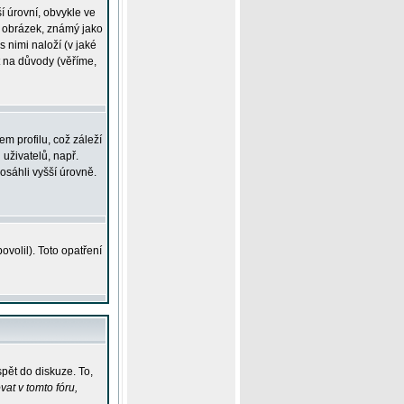
í úrovní, obvykle ve
ší obrázek, známý jako
s nimi naloží (v jaké
t na důvody (věříme,
m profilu, což záleží
 uživatelů, např.
osáhli vyšší úrovně.
volil). Toto opatření
pět do diskuze. To,
at v tomto fóru,