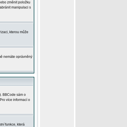
 nebo změnit položku
abránit manipulaci s
rizaci, kterou může
ejmě nemáte oprávněný
ky). BBCode sám o
Pro více informací o
tní
funkce, která