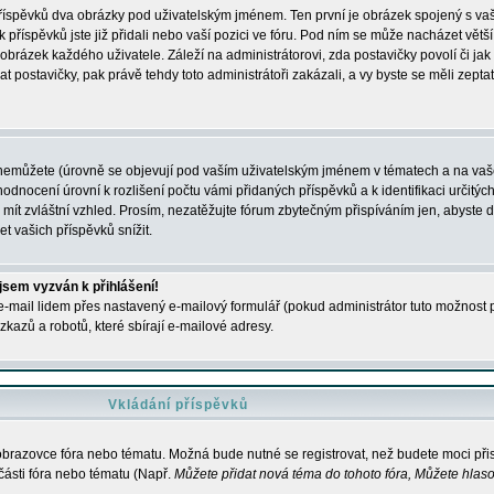
 příspěvků dva obrázky pod uživatelským jménem. Ten první je obrázek spojený s vaš
ik příspěvků jste již přidali nebo vaší pozici ve fóru. Pod ním se může nacházet vět
í obrázek každého uživatele. Záleží na administrátorovi, zda postavičky povolí či jak 
postavičky, pak právě tehdy toto administrátoři zakázali, a vy byste se měli zepta
nemůžete (úrovně se objevují pod vaším uživatelským jménem v tématech a na vaše
odnocení úrovní k rozlišení počtu vámi přidaných příspěvků a k identifikaci určitých
ít zvláštní vzhled. Prosím, nezatěžujte fórum zbytečným přispíváním jen, abyste d
 vašich příspěvků snížit.
 jsem vyzván k přihlášení!
-mail lidem přes nastavený e-mailový formulář (pokud administrátor tuto možnost po
azů a robotů, které sbírají e-mailové adresy.
Vkládání příspěvků
 obrazovce fóra nebo tématu. Možná bude nutné se registrovat, než budete moci přis
části fóra nebo tématu (Např.
Můžete přidat nová téma do tohoto fóra, Můžete hlasov