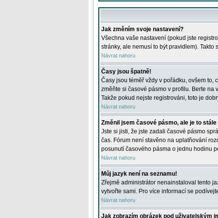
Jak změním svoje nastavení?
Všechna vaše nastavení (pokud jste registro
stránky, ale nemusí to být pravidlem). Takto
Návrat nahoru
Časy jsou špatně!
Časy jsou téměř vždy v pořádku, ovšem to, c
změňte si časové pásmo v profilu. Berte na
Takže pokud nejste registrováni, toto je dobr
Návrat nahoru
Změnil jsem časové pásmo, ale je to stále
Jste si jisti, že jste zadali časové pásmo sp
čas. Fórum není stavěno na uplatňování roz
posunutí časového pásma o jednu hodinu po 
Návrat nahoru
Můj jazyk není na seznamu!
Zřejmě administrátor nenainstaloval tento jaz
vytvořte sami. Pro více informací se podívej
Návrat nahoru
Jak zobrazím obrázek pod uživatelským 