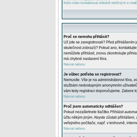
Koho mám kontaktovat ohledně obtížných e-mailů 
Proč se nemohu přihlásit?
Už jste se zaregistrovali? Před přihlášením 
skutečnost zobrazí)? Pokud ano, kontaktujte a
nemůžete přihlásit, znovu zkontrolujte přih
má chybné nastavení fóra.
Návrat nahoru
Je vůbec potřeba se registrovat?
Nemusíte. Vše je na administrátorovi fóra, z
službám nedostupným anonymním uživatelům, j
vám tedy registraci doporučujeme. Zabere to 
Návrat nahoru
Proč jsem automaticky odhlášen?
Pokud nezaškrtnete tlačítko
Přihlásit automat
účtu někým jiným. Abyste zůstali přihlášeni,
veřejného počítače, např. v knihovně, intern
Návrat nahoru