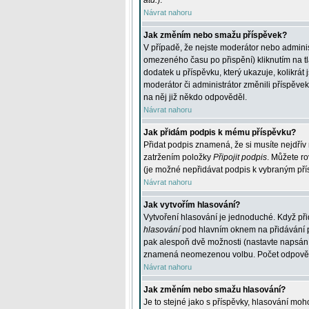
atd.
).
Návrat nahoru
Jak změním nebo smažu příspěvek?
V případě, že nejste moderátor nebo adminis
omezeného času po přispění) kliknutím na t
dodatek u příspěvku, který ukazuje, kolikrá
moderátor či administrátor změnili příspěve
na něj již někdo odpověděl.
Návrat nahoru
Jak přidám podpis k mému příspěvku?
Přidat podpis znamená, že si musíte nejdřív 
zatržením položky
Připojit podpis
. Můžete ro
(je možné nepřidávat podpis k vybraným pří
Návrat nahoru
Jak vytvořím hlasování?
Vytvoření hlasování je jednoduché. Když při
hlasování
pod hlavním oknem na přidávání př
pak alespoň dvě možnosti (nastavte napsán
znamená neomezenou volbu. Počet odpovědí, 
Návrat nahoru
Jak změním nebo smažu hlasování?
Je to stejné jako s příspěvky, hlasování m