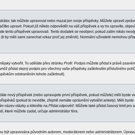
trátor, tak můžete upravovat nebo mazat jen svoje příspěvky. Můžete upravit zpráv
lačítko
upravit
. Pokud již někdo odpověděl na váš příspěvek a vy ho upravíte, objev
t jste tento příspěvek upravovali. Tento dodatek se neobjeví, pokud zatím nikdo ne
k (ti by měli sami zanechat vzkaz proč jej změnili). Normální uživatelé nemohou př
nějaký vytvořit. To uděláte přes stránku
Profil
. Podpis můžete přidat k právě psané
vněž přidat stejný podpis pro všechny vaše příspěvky zaškrtnutím příslušného políč
spěvkům odstraněním tohoto zaškrtnutí).
dáte nový příspěvek (nebo upravujete první příspěvek, pokud můžete) měli byste vid
íspěvků (pokud to nevidíte, zřejmě nemáte oprávnění vytvářet ankety). Měli byste
ím název otázky a klikněte na
Přidat odpověď
. Můžete také přidat časový limit pro 
které můžete zadat, určuje administrátor fóra.
ohou být upravována původním autorem, moderátorem nebo administrátorem. Úpravu 