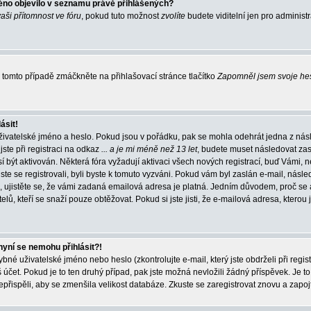
éno objevilo v seznamu právě přihlášených?
vaši přítomnost ve fóru
, pokud tuto možnost
zvolíte
budete viditelní jen pro administ
tomto případě zmáčkněte na přihlašovací stránce tlačítko
Zapomněl jsem svoje he
ásit!
živatelské jméno a heslo. Pokud jsou v pořádku, pak se mohla odehrát jedna z násl
ste při registraci na odkaz
... a je mi méně než 13 let
, budete muset následovat zas
í být aktivován. Některá fóra vyžadují aktivaci všech nových registrací, buď Vámi,
jste se registrovali, byli byste k tomuto vyzváni. Pokud vám byl zaslán e-mail, násle
, ujistěte se, že vámi zadaná emailová adresa je platná. Jedním důvodem, proč se 
elů, kteří se snaží pouze obtěžovat. Pokud si jste jisti, že e-mailová adresa, kterou j
nyní se nemohu přihlásit?!
né uživatelské jméno nebo heslo (zkontrolujte e-mail, který jste obdrželi při regis
čet. Pokud je to ten druhý případ, pak jste možná nevložili žádný příspěvek. Je to
nepřispěli, aby se zmenšila velikost databáze. Zkuste se zaregistrovat znovu a zapoj