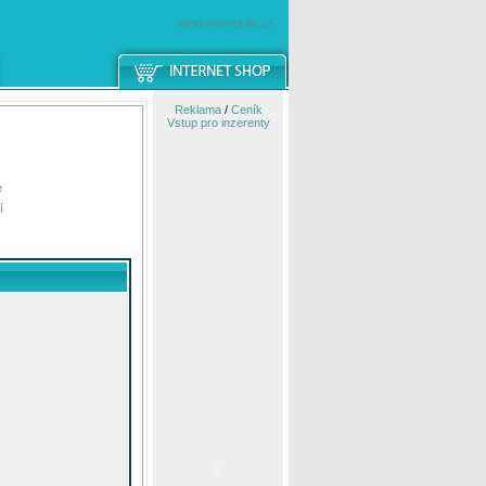
windowsmobile.cz
Reklama
/
Ceník
Vstup pro inzerenty
e
í