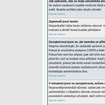
Jak zabráním, aby se moje uživatelské jm
Ve vašem nastavení najděte možnost
Skrýt 
sobě. Budete počítáni jako skrytý uživatel.
Návrat nahoru
Zapomněl jsem heslo!
Nepanikařte! Vaše heslo můžeme obnovit. V 
instrukcí a téměř ihned budete přihlášeni
Návrat nahoru
Zaregistroval jsem se, ale nemohu se přihl
Nejprve zkontrolujte, že zadáváte správné u
Pokud je umožněna podpora COPPA a klikli j
Pokud toto není ten případ, pak váš účet mus
před tím, než se budete moci přihlásit. Když 
obsažené, pokud jste tento email neobdrželi
zmenšit možnost výskytu
nežádoucích
uživat
kontaktujte administrátora fóra.
Návrat nahoru
V minulosti jsem se zaregistroval, ovšem 
Nejpravděpodobnější důvody: zadali jste chyb
administrátor z nějakého důvodu smazal váš ú
pravidelně odstraňují uživatelé, kteří ničím 
Návrat nahoru