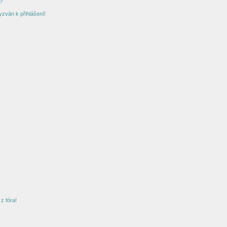
?
yzván k přihlášení!
z fóra!