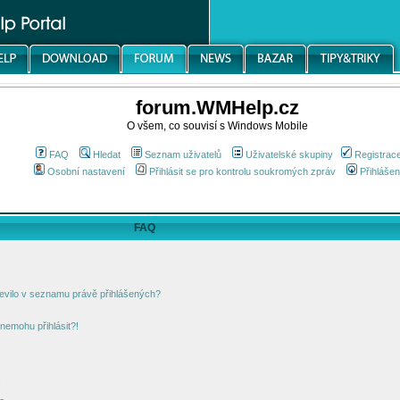
forum.WMHelp.cz
O všem, co souvisí s Windows Mobile
FAQ
Hledat
Seznam uživatelů
Uživatelské skupiny
Registrac
Osobní nastavení
Přihlásit se pro kontrolu soukromých zpráv
Přihlášen
FAQ
jevilo v seznamu právě přihlášených?
nemohu přihlásit?!
!