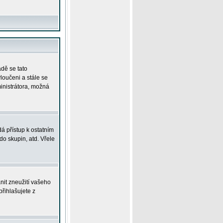
adě se tato
yloučeni a stále se
ministrátora, možná
á přístup k ostatním
o skupin, atd. Vřele
nit zneužití vašeho
přihlašujete z