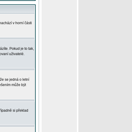
achází v horní části
íte. Pokud je to tak,
vaní uživatelé.
že se jedná o letní
Řešením může být
řípadně si překlad