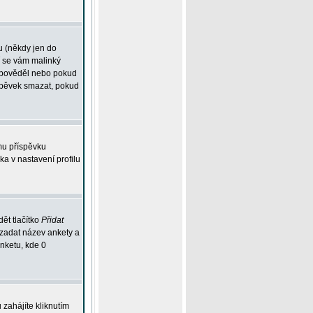
u (někdy jen do
í se vám malinký
odpověděl nebo pokud
íspěvek smazat, pokud
mu příspěvku
ka v nastavení profilu
ět tlačítko
Přidat
 zadat název ankety a
anketu, kde 0
zahájíte kliknutím