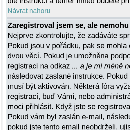
dle instrukcí a téměř ihned budete př
Návrat nahoru
Zaregistroval jsem se, ale nemohu 
Nejprve zkontrolujte, že zadáváte sp
Pokud jsou v pořádku, pak se mohla o
dvou věcí. Pokud je umožněna podpora
registraci na odkaz
... a je mi méně n
následovat zaslané instrukce. Pokud t
musí být aktivován. Některá fóra vyž
registrací, buď Vámi, nebo administr
moci přihlásit. Když jste se registrova
Pokud vám byl zaslán e-mail, násled
pokud jste tento email neobdrželi, uj