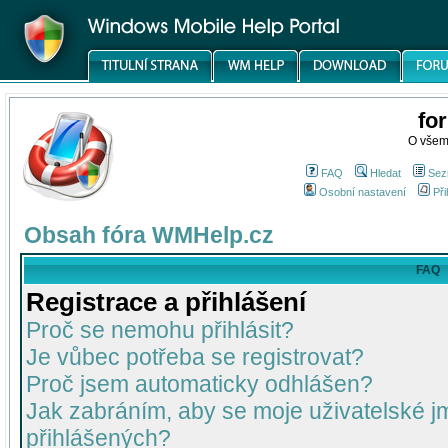
fo
O všem
FAQ
Hledat
Sez
Osobní nastavení
Při
Obsah fóra WMHelp.cz
FAQ
Registrace a přihlášení
Proč se nemohu přihlásit?
Je vůbec potřeba se registrovat?
Proč jsem automaticky odhlášen?
Jak zabráním, aby se moje uživatelské 
přihlášených?