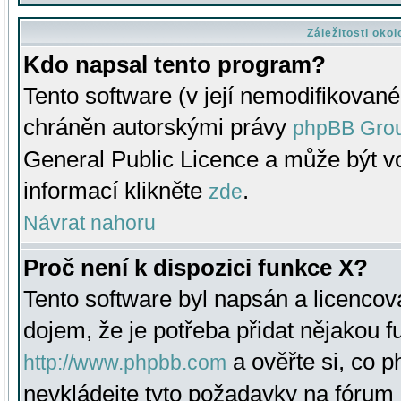
Záležitosti oko
Kdo napsal tento program?
Tento software (v její nemodifikované
chráněn autorskými právy
phpBB Gro
General Public Licence a může být vo
informací klikněte
.
zde
Návrat nahoru
Proč není k dispozici funkce X?
Tento software byl napsán a licenco
dojem, že je potřeba přidat nějakou f
a ověřte si, co 
http://www.phpbb.com
nevkládejte tyto požadavky na fóru