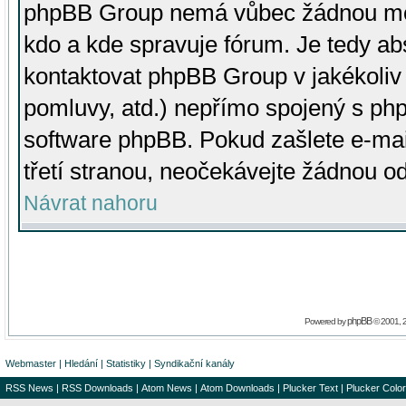
phpBB Group nemá vůbec žádnou moc 
kdo a kde spravuje fórum. Je tedy a
kontaktovat phpBB Group v jakékoliv p
pomluvy, atd.) nepřímo spojený s p
software phpBB. Pokud zašlete e-mai
třetí stranou, neočekávejte žádnou o
Návrat nahoru
phpBB
Powered by
© 2001, 
Webmaster
|
Hledání
|
Statistiky
|
Syndikační kanály
RSS News
|
RSS Downloads
|
Atom News
|
Atom Downloads
|
Plucker Text
|
Plucker Color