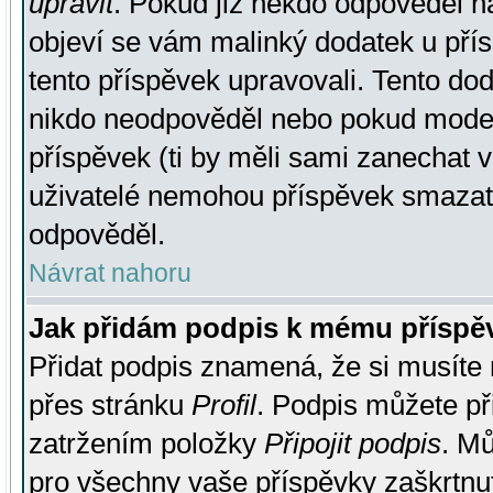
upravit
. Pokud již někdo odpověděl na
objeví se vám malinký dodatek u přísp
tento příspěvek upravovali. Tento do
nikdo neodpověděl nebo pokud moderá
příspěvek (ti by měli sami zanechat v
uživatelé nemohou příspěvek smazat,
odpověděl.
Návrat nahoru
Jak přidám podpis k mému příspě
Přidat podpis znamená, že si musíte n
přes stránku
Profil
. Podpis můžete p
zatržením položky
Připojit podpis
. Mů
pro všechny vaše příspěvky zaškrtnut