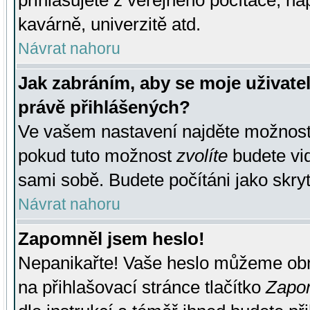
přihlašujete z veřejného počítače, na
kavárně, univerzitě atd.
Návrat nahoru
Jak zabráním, aby se moje uživate
právě přihlášených?
Ve vašem nastavení najděte možnos
pokud tuto možnost
zvolíte
budete vid
sami sobě. Budete počítáni jako skryt
Návrat nahoru
Zapomněl jsem heslo!
Nepanikařte! Vaše heslo můžeme obn
na přihlašovací stránce tlačítko
Zapom