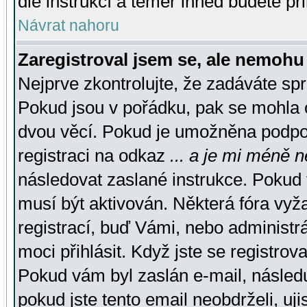
dle instrukcí a téměř ihned budete př
Návrat nahoru
Zaregistroval jsem se, ale nemohu 
Nejprve zkontrolujte, že zadáváte sp
Pokud jsou v pořádku, pak se mohla o
dvou věcí. Pokud je umožněna podpora
registraci na odkaz
... a je mi méně n
následovat zaslané instrukce. Pokud t
musí být aktivován. Některá fóra vyž
registrací, buď Vámi, nebo administr
moci přihlásit. Když jste se registrova
Pokud vám byl zaslán e-mail, násled
pokud jste tento email neobdrželi, uj