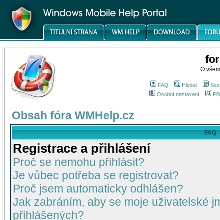
fo
O všem
FAQ
Hledat
Sez
Osobní nastavení
Při
Obsah fóra WMHelp.cz
FAQ
Registrace a přihlášení
Proč se nemohu přihlásit?
Je vůbec potřeba se registrovat?
Proč jsem automaticky odhlášen?
Jak zabráním, aby se moje uživatelské 
přihlášených?