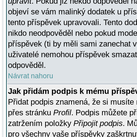
upravit
. Pokud již někdo odpověděl na
objeví se vám malinký dodatek u přísp
tento příspěvek upravovali. Tento do
nikdo neodpověděl nebo pokud moderá
příspěvek (ti by měli sami zanechat v
uživatelé nemohou příspěvek smazat,
odpověděl.
Návrat nahoru
Jak přidám podpis k mému příspě
Přidat podpis znamená, že si musíte n
přes stránku
Profil
. Podpis můžete p
zatržením položky
Připojit podpis
. Mů
pro všechny vaše příspěvky zaškrtnut