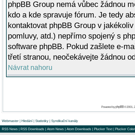
phpBB Group nemá vůbec žádnou moc 
kdo a kde spravuje fórum. Je tedy a
kontaktovat phpBB Group v jakékoliv p
pomluvy, atd.) nepřímo spojený s p
software phpBB. Pokud zašlete e-mai
třetí stranou, neočekávejte žádnou o
Návrat nahoru
phpBB
Powered by
© 2001, 
Webmaster
|
Hledání
|
Statistiky
|
Syndikační kanály
RSS News
|
RSS Downloads
|
Atom News
|
Atom Downloads
|
Plucker Text
|
Plucker Color