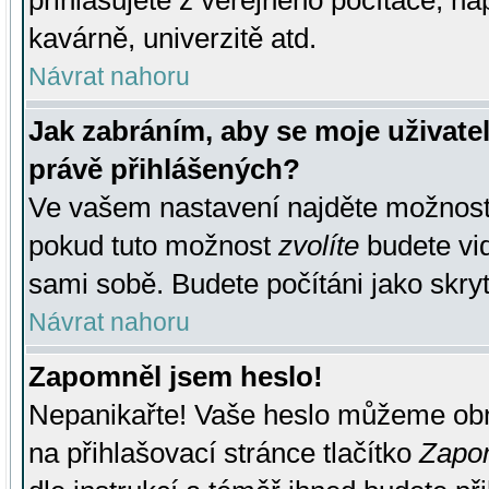
přihlašujete z veřejného počítače, na
kavárně, univerzitě atd.
Návrat nahoru
Jak zabráním, aby se moje uživate
právě přihlášených?
Ve vašem nastavení najděte možnos
pokud tuto možnost
zvolíte
budete vid
sami sobě. Budete počítáni jako skryt
Návrat nahoru
Zapomněl jsem heslo!
Nepanikařte! Vaše heslo můžeme obn
na přihlašovací stránce tlačítko
Zapom