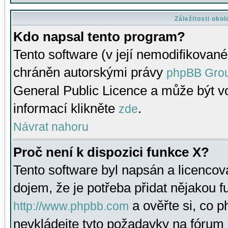
Záležitosti oko
Kdo napsal tento program?
Tento software (v její nemodifikované
chráněn autorskými právy
phpBB Gro
General Public Licence a může být vo
informací klikněte
.
zde
Návrat nahoru
Proč není k dispozici funkce X?
Tento software byl napsán a licenco
dojem, že je potřeba přidat nějakou f
a ověřte si, co 
http://www.phpbb.com
nevkládejte tyto požadavky na fóru