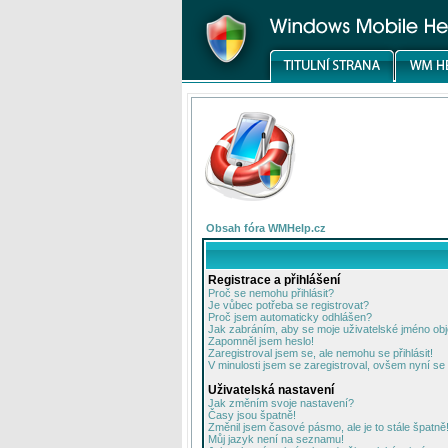
Obsah fóra WMHelp.cz
Registrace a přihlášení
Proč se nemohu přihlásit?
Je vůbec potřeba se registrovat?
Proč jsem automaticky odhlášen?
Jak zabráním, aby se moje uživatelské jméno ob
Zapomněl jsem heslo!
Zaregistroval jsem se, ale nemohu se přihlásit!
V minulosti jsem se zaregistroval, ovšem nyní se 
Uživatelská nastavení
Jak změním svoje nastavení?
Časy jsou špatně!
Změnil jsem časové pásmo, ale je to stále špatně
Můj jazyk není na seznamu!