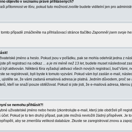
éno objevilo v seznamu právě přihlášených?
vaši přítomnost ve fóru
, pokud tuto možnost
zvolíte
budete viditelní jen pro administ
tomto případě zmáčkněte na přihlašovací stránce tlačítko
Zapomněl jsem svoje he
ásit!
živatelské jméno a heslo. Pokud jsou v pořádku, pak se mohla odehrát jedna z násl
ste při registraci na odkaz
... a je mi méně než 13 let
, budete muset následovat zas
í být aktivován. Některá fóra vyžadují aktivaci všech nových registrací, buď Vámi,
jste se registrovali, byli byste k tomuto vyzváni. Pokud vám byl zaslán e-mail, násle
, ujistěte se, že vámi zadaná emailová adresa je platná. Jedním důvodem, proč se 
elů, kteří se snaží pouze obtěžovat. Pokud si jste jisti, že e-mailová adresa, kterou j
nyní se nemohu přihlásit?!
né uživatelské jméno nebo heslo (zkontrolujte e-mail, který jste obdrželi při regis
čet. Pokud je to ten druhý případ, pak jste možná nevložili žádný příspěvek. Je to
nepřispěli, aby se zmenšila velikost databáze. Zkuste se zaregistrovat znovu a zapoj