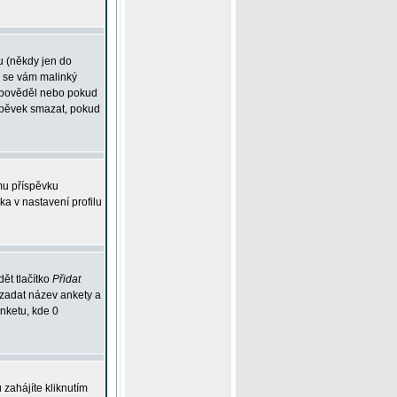
u (někdy jen do
í se vám malinký
odpověděl nebo pokud
íspěvek smazat, pokud
mu příspěvku
ka v nastavení profilu
ět tlačítko
Přidat
 zadat název ankety a
anketu, kde 0
zahájíte kliknutím