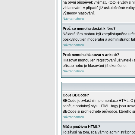
na první příspěvek v tématu (toto je vždy 
v hlasování, v případě již uskutečněné volb
výsledky hlasování.
Návrat nahoru
Proč se nemohu dostat k fóru?
Některá fóra mohou být znepřístupněna určitý
poskytnout jen moderátor a administrátor, tak
Návrat nahoru
Proč nemohu hlasovat v anketě?
Hlasovat mohou jen registrovaní uživatelé (
přístup nebo je hlasování již ukončeno.
Návrat nahoru
Co je BBCode?
BBCode je zvláštní implementace HTML. O je
sobě je podobný stylu HTML, tagy jsou uzavřen
BBCode si prohlédněte průvodce, kterého si
Návrat nahoru
Můžu používat HTML?
To závisí na tom, zda vám to administrátor po