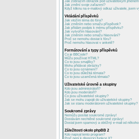
Jak zobrazím obrázek pod uživatelským jménem
Jak změní svoje zařazení?
Když kliknu na e-mailový odkaz uživatele, jsem v
Vkládání příspěvků
Jak vložím téma do fóra?
Jak změním nebo smažu příspěvek?
Jak přidám podpis k mému příspěvku?
Jak vytvořím hlasování?
Jak změním nebo smažu hlasování?
Proč se nemohu dostat k fóru?
Proč nemohu hlasovat v anketě?
Formátování a typy příspěvků
Co je BBCode?
Můžu používat HTML?
Co to jsou smajlíky?
Mohu přidávat obrázky?
Co to jsou oznámení?
Co to jsou důležitá témata?
Co to jsou uzamčená témata?
Uživatelské úrovně a skupiny
Kdo jsou administrátoři?
Kdo jsou moderátoři?
Co jsou uživatelské skupiny?
Jak se mohu zapojit do uživatelské skupiny?
Jak se stanu moderátorem uživatelské skupiny?
Soukromé zprávy
Nemůžu posílat soukromé zprávy!
Dostávám nechtěné soukromé zprávy!
Dostal jsem spamový a obtížný e-mail od někoho 
Záležitosti okolo phpBB 2
Kdo napsal tento program?
Proč není k dispozici funkce X?