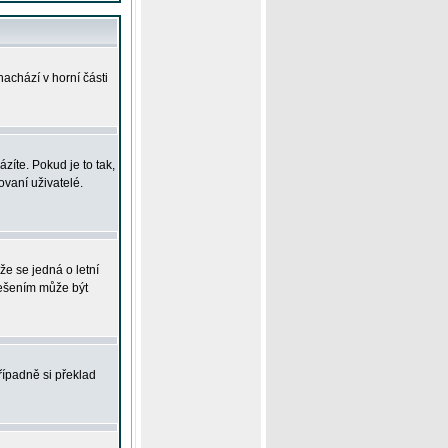
achází v horní části
íte. Pokud je to tak,
vaní uživatelé.
že se jedná o letní
Řešením může být
řípadně si překlad