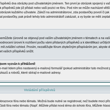
 příspěvků dva obrázky pod uživatelským jménem. Ten první je obrázek spojený s vaš
ik příspěvků jste již přidali nebo vaší pozici ve fóru. Pod ním se může nacházet vět
í obrázek každého uživatele. Záleží na administrátorovi, zda postavičky povolí či jak 
postavičky, pak právě tehdy toto administrátoři zakázali, a vy byste se měli zepta
nemůžete (úrovně se objevují pod vaším uživatelským jménem v tématech a na vaše
odnocení úrovní k rozlišení počtu vámi přidaných příspěvků a k identifikaci určitých
ít zvláštní vzhled. Prosím, nezatěžujte fórum zbytečným přispíváním jen, abyste d
 vašich příspěvků snížit.
 jsem vyzván k přihlášení!
-mail lidem přes nastavený e-mailový formulář (pokud administrátor tuto možnost po
azů a robotů, které sbírají e-mailové adresy.
Vkládání příspěvků
 obrazovce fóra nebo tématu. Možná bude nutné se registrovat, než budete moci přis
části fóra nebo tématu (Např.
Můžete přidat nová téma do tohoto fóra, Můžete hlasov