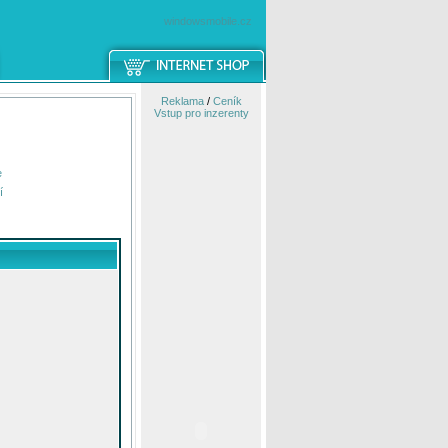
windowsmobile.cz
Reklama
/
Ceník
Vstup pro inzerenty
e
í