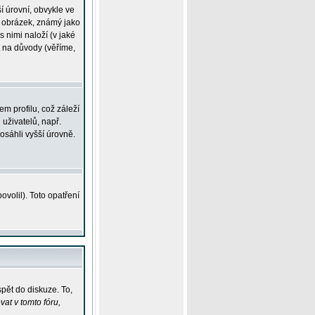
í úrovní, obvykle ve
ší obrázek, známý jako
s nimi naloží (v jaké
t na důvody (věříme,
m profilu, což záleží
 uživatelů, např.
osáhli vyšší úrovně.
volil). Toto opatření
pět do diskuze. To,
at v tomto fóru,