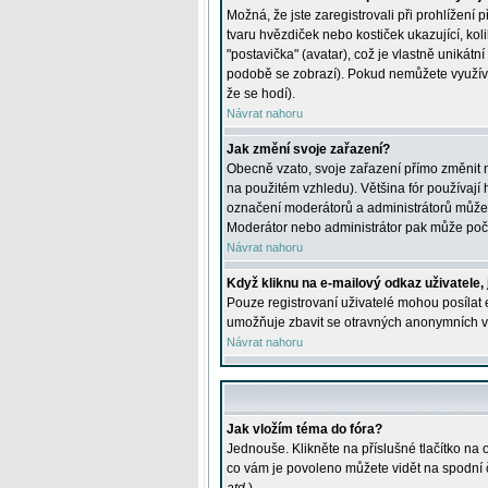
Možná, že jste zaregistrovali při prohlížení
tvaru hvězdiček nebo kostiček ukazující, kol
"postavička" (avatar), což je vlastně unikátn
podobě se zobrazí). Pokud nemůžete využívat 
že se hodí).
Návrat nahoru
Jak změní svoje zařazení?
Obecně vzato, svoje zařazení přímo změnit 
na použitém vzhledu). Většina fór používají h
označení moderátorů a administrátorů může m
Moderátor nebo administrátor pak může počet
Návrat nahoru
Když kliknu na e-mailový odkaz uživatele,
Pouze registrovaní uživatelé mohou posílat e
umožňuje zbavit se otravných anonymních vzk
Návrat nahoru
Jak vložím téma do fóra?
Jednouše. Klikněte na příslušné tlačítko na
co vám je povoleno můžete vidět na spodní 