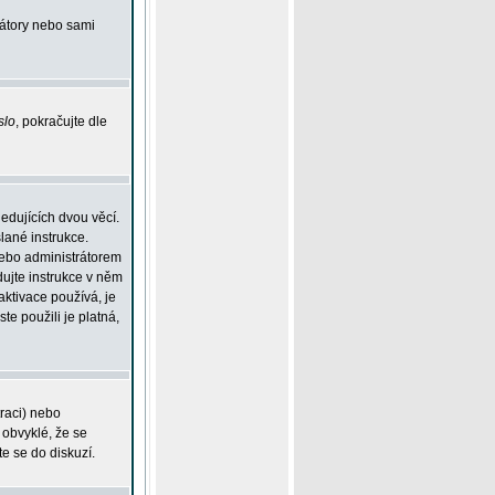
rátory nebo sami
slo
, pokračujte dle
edujících dvou věcí.
lané instrukce.
 nebo administrátorem
dujte instrukce v něm
aktivace používá, je
ste použili je platná,
traci) nebo
 obvyklé, že se
te se do diskuzí.