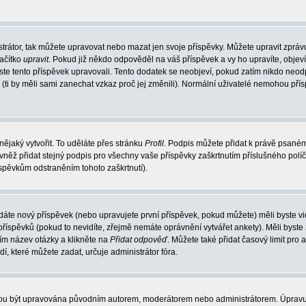
trátor, tak můžete upravovat nebo mazat jen svoje příspěvky. Můžete upravit zpráv
lačítko
upravit
. Pokud již někdo odpověděl na váš příspěvek a vy ho upravíte, objev
t jste tento příspěvek upravovali. Tento dodatek se neobjeví, pokud zatím nikdo ne
k (ti by měli sami zanechat vzkaz proč jej změnili). Normální uživatelé nemohou př
nějaký vytvořit. To uděláte přes stránku
Profil
. Podpis můžete přidat k právě psané
vněž přidat stejný podpis pro všechny vaše příspěvky zaškrtnutím příslušného políč
spěvkům odstraněním tohoto zaškrtnutí).
dáte nový příspěvek (nebo upravujete první příspěvek, pokud můžete) měli byste vid
íspěvků (pokud to nevidíte, zřejmě nemáte oprávnění vytvářet ankety). Měli byste
ím název otázky a klikněte na
Přidat odpověď
. Můžete také přidat časový limit pro 
které můžete zadat, určuje administrátor fóra.
ohou být upravována původním autorem, moderátorem nebo administrátorem. Úpravu 