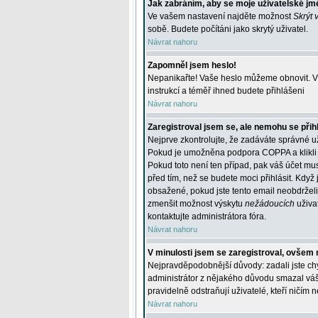
Jak zabráním, aby se moje uživatelské jm
Ve vašem nastavení najděte možnost
Skrýt 
sobě. Budete počítáni jako skrytý uživatel.
Návrat nahoru
Zapomněl jsem heslo!
Nepanikařte! Vaše heslo můžeme obnovit. V 
instrukcí a téměř ihned budete přihlášeni
Návrat nahoru
Zaregistroval jsem se, ale nemohu se přihl
Nejprve zkontrolujte, že zadáváte správné u
Pokud je umožněna podpora COPPA a klikli j
Pokud toto není ten případ, pak váš účet mus
před tím, než se budete moci přihlásit. Když 
obsažené, pokud jste tento email neobdrželi
zmenšit možnost výskytu
nežádoucích
uživat
kontaktujte administrátora fóra.
Návrat nahoru
V minulosti jsem se zaregistroval, ovšem 
Nejpravděpodobnější důvody: zadali jste chyb
administrátor z nějakého důvodu smazal váš ú
pravidelně odstraňují uživatelé, kteří ničím 
Návrat nahoru