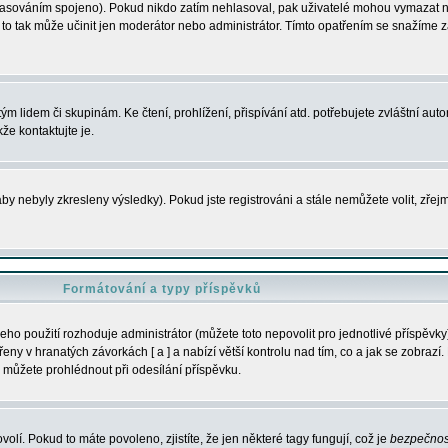
s hlasováním spojeno). Pokud nikdo zatím nehlasoval, pak uživatelé mohou vymazat
y to tak může učinit jen moderátor nebo administrátor. Tímto opatřením se snažíme z
m lidem či skupinám. Ke čtení, prohlížení, přispívání atd. potřebujete zvláštní auto
že kontaktujte je.
aby nebyly zkresleny výsledky). Pokud jste registrováni a stále nemůžete volit, zř
Formátování a typy příspěvků
ho použití rozhoduje administrátor (můžete toto nepovolit pro jednotlivé příspěv
y v hranatých závorkách [ a ] a nabízí větší kontrolu nad tím, co a jak se zobrazí. 
 můžete prohlédnout při odesílání příspěvku.
volí. Pokud to máte povoleno, zjistíte, že jen některé tagy fungují, což je
bezpečnos