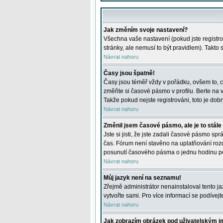
Jak změním svoje nastavení?
Všechna vaše nastavení (pokud jste registro
stránky, ale nemusí to být pravidlem). Takto
Návrat nahoru
Časy jsou špatně!
Časy jsou téměř vždy v pořádku, ovšem to, c
změňte si časové pásmo v profilu. Berte na
Takže pokud nejste registrováni, toto je dobr
Návrat nahoru
Změnil jsem časové pásmo, ale je to stále
Jste si jisti, že jste zadali časové pásmo sp
čas. Fórum není stavěno na uplatňování roz
posunutí časového pásma o jednu hodinu po 
Návrat nahoru
Můj jazyk není na seznamu!
Zřejmě administrátor nenainstaloval tento jaz
vytvořte sami. Pro více informací se podívej
Návrat nahoru
Jak zobrazím obrázek pod uživatelským 