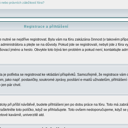
nebo právních záležitostí fóra?
Registrace a přihlášení
je nutné se nejdříve registrovat. Byla vám na fóru zakázána činnost (v takovém příp
dministrátora a ptejte se na důvody. Pokud jste se registrovali, nebyli jste z fóra v
lašovací jméno a heslo. Obvykle toto bývá ten problém a pokud není, kontaktujte ad
da je potřeba se registrovat ke vkládání příspěvků. Samozřejmě, že registrace vám d
ako např. postavičky, soukromé zprávy, posílání e-mailů uživatelům, přihlášení d
jen pár chvil.
icky při příští návštěvě
, budete přihlášeni jen po dobu práce na fóru. Toto má zabrá
 zaškrtněte toto políčko, když se přihlašujete. Toto ovšem nedoporučujeme, když se 
etové kavárně, univerzitě atd.