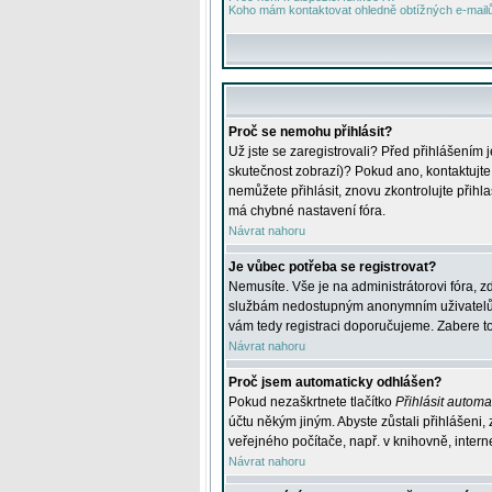
Koho mám kontaktovat ohledně obtížných e-mailů 
Proč se nemohu přihlásit?
Už jste se zaregistrovali? Před přihlášením 
skutečnost zobrazí)? Pokud ano, kontaktujte a
nemůžete přihlásit, znovu zkontrolujte přih
má chybné nastavení fóra.
Návrat nahoru
Je vůbec potřeba se registrovat?
Nemusíte. Vše je na administrátorovi fóra, z
službám nedostupným anonymním uživatelům, j
vám tedy registraci doporučujeme. Zabere to 
Návrat nahoru
Proč jsem automaticky odhlášen?
Pokud nezaškrtnete tlačítko
Přihlásit automat
účtu někým jiným. Abyste zůstali přihlášeni,
veřejného počítače, např. v knihovně, intern
Návrat nahoru