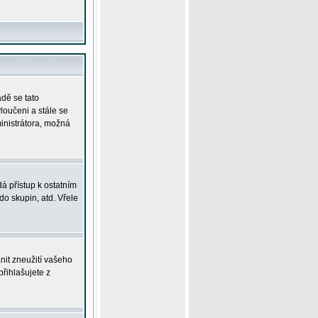
adě se tato
yloučeni a stále se
ministrátora, možná
á přístup k ostatním
o skupin, atd. Vřele
nit zneužití vašeho
přihlašujete z