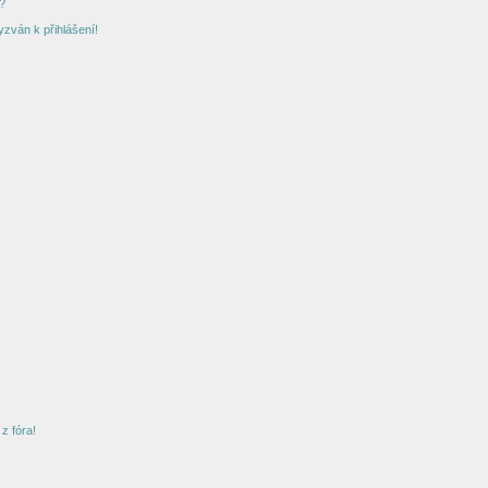
?
yzván k přihlášení!
z fóra!