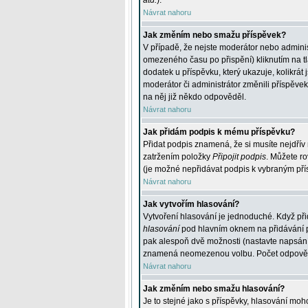
atd.
).
Návrat nahoru
Jak změním nebo smažu příspěvek?
V případě, že nejste moderátor nebo adminis
omezeného času po přispění) kliknutím na t
dodatek u příspěvku, který ukazuje, kolikrá
moderátor či administrátor změnili příspěve
na něj již někdo odpověděl.
Návrat nahoru
Jak přidám podpis k mému příspěvku?
Přidat podpis znamená, že si musíte nejdřív 
zatržením položky
Připojit podpis
. Můžete ro
(je možné nepřidávat podpis k vybraným pří
Návrat nahoru
Jak vytvořím hlasování?
Vytvoření hlasování je jednoduché. Když při
hlasování
pod hlavním oknem na přidávání př
pak alespoň dvě možnosti (nastavte napsán
znamená neomezenou volbu. Počet odpovědí, 
Návrat nahoru
Jak změním nebo smažu hlasování?
Je to stejné jako s příspěvky, hlasování m