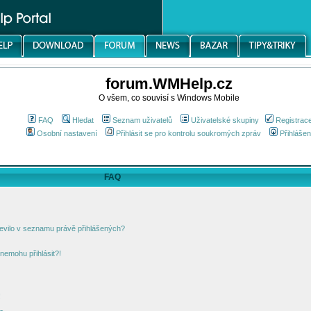
forum.WMHelp.cz
O všem, co souvisí s Windows Mobile
FAQ
Hledat
Seznam uživatelů
Uživatelské skupiny
Registrac
Osobní nastavení
Přihlásit se pro kontrolu soukromých zpráv
Přihlášen
FAQ
jevilo v seznamu právě přihlášených?
nemohu přihlásit?!
!