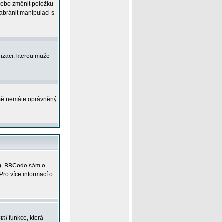
 nebo změnit položku
abránit manipulaci s
rizaci, kterou může
ejmě nemáte oprávněný
ky). BBCode sám o
Pro více informací o
tní
funkce, která