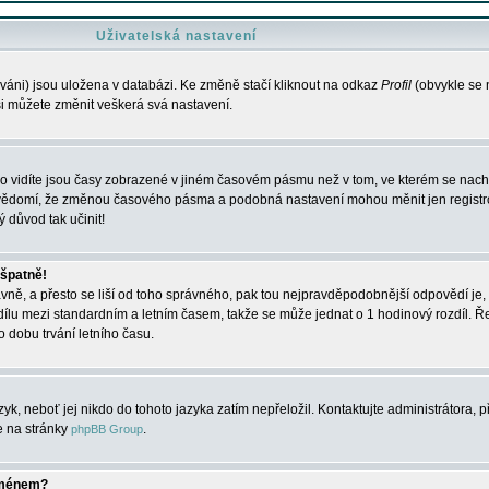
Uživatelská nastavení
váni) jsou uložena v databázi. Ke změně stačí kliknout na odkaz
Profil
(obvykle se n
 si můžete změnit veškerá svá nastavení.
o vidíte jsou časy zobrazené v jiném časovém pásmu než v tom, ve kterém se nacház
 vědomí, že změnou časového pásma a podobná nastavení mohou měnit jen registro
ý důvod tak učinit!
 špatně!
rávně, a přesto se liší od toho správného, pak tou nejpravděpodobnější odpovědí je, 
dílu mezi standardním a letním časem, takže se může jednat o 1 hodinový rozdíl. 
dobu trvání letního času.
yk, neboť jej nikdo do tohoto jazyka zatím nepřeložil. Kontaktujte administrátora, p
te na stránky
.
phpBB Group
jménem?