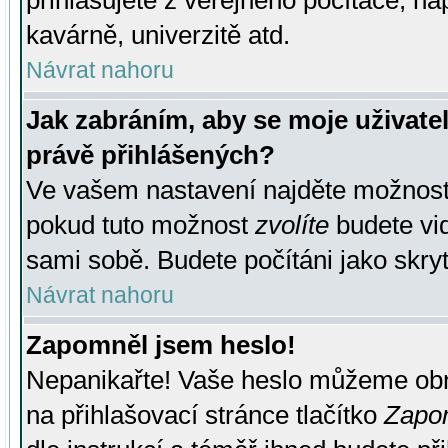
přihlašujete z veřejného počítače, na
kavárně, univerzitě atd.
Návrat nahoru
Jak zabráním, aby se moje uživate
právě přihlášených?
Ve vašem nastavení najděte možnos
pokud tuto možnost
zvolíte
budete vid
sami sobě. Budete počítáni jako skryt
Návrat nahoru
Zapomněl jsem heslo!
Nepanikařte! Vaše heslo můžeme obn
na přihlašovací stránce tlačítko
Zapom