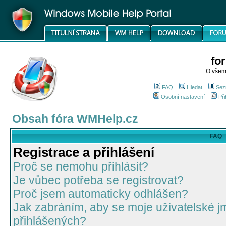
fo
O všem
FAQ
Hledat
Sez
Osobní nastavení
Při
Obsah fóra WMHelp.cz
FAQ
Registrace a přihlášení
Proč se nemohu přihlásit?
Je vůbec potřeba se registrovat?
Proč jsem automaticky odhlášen?
Jak zabráním, aby se moje uživatelské 
přihlášených?