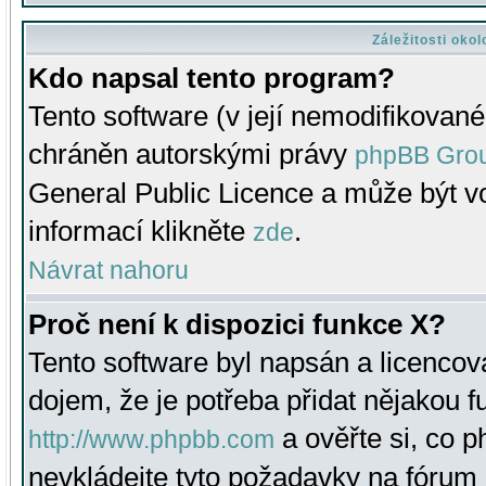
Záležitosti oko
Kdo napsal tento program?
Tento software (v její nemodifikované
chráněn autorskými právy
phpBB Gro
General Public Licence a může být vo
informací klikněte
.
zde
Návrat nahoru
Proč není k dispozici funkce X?
Tento software byl napsán a licenco
dojem, že je potřeba přidat nějakou f
a ověřte si, co 
http://www.phpbb.com
nevkládejte tyto požadavky na fóru