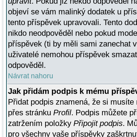
upravit
. Pokud již někdo odpověděl na
objeví se vám malinký dodatek u přísp
tento příspěvek upravovali. Tento do
nikdo neodpověděl nebo pokud moderá
příspěvek (ti by měli sami zanechat v
uživatelé nemohou příspěvek smazat,
odpověděl.
Návrat nahoru
Jak přidám podpis k mému příspě
Přidat podpis znamená, že si musíte n
přes stránku
Profil
. Podpis můžete p
zatržením položky
Připojit podpis
. Mů
pro všechny vaše příspěvky zaškrtnut