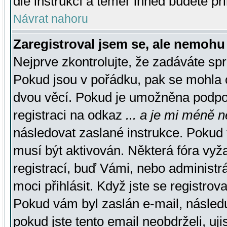
dle instrukcí a téměř ihned budete př
Návrat nahoru
Zaregistroval jsem se, ale nemohu 
Nejprve zkontrolujte, že zadáváte sp
Pokud jsou v pořádku, pak se mohla o
dvou věcí. Pokud je umožněna podpora
registraci na odkaz
... a je mi méně n
následovat zaslané instrukce. Pokud t
musí být aktivován. Některá fóra vyž
registrací, buď Vámi, nebo administr
moci přihlásit. Když jste se registrova
Pokud vám byl zaslán e-mail, násled
pokud jste tento email neobdrželi, uj