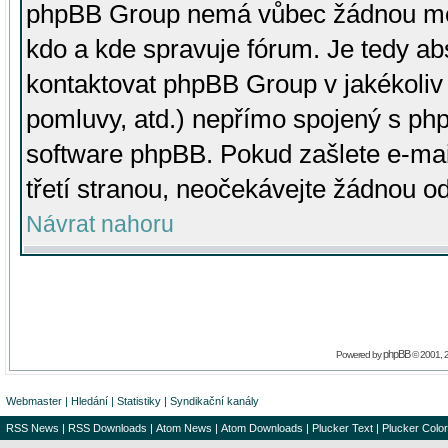
phpBB Group nemá vůbec žádnou moc 
kdo a kde spravuje fórum. Je tedy a
kontaktovat phpBB Group v jakékoliv p
pomluvy, atd.) nepřímo spojený s p
software phpBB. Pokud zašlete e-mai
třetí stranou, neočekávejte žádnou o
Návrat nahoru
phpBB
Powered by
© 2001, 
Webmaster
|
Hledání
|
Statistiky
|
Syndikační kanály
RSS News
|
RSS Downloads
|
Atom News
|
Atom Downloads
|
Plucker Text
|
Plucker Color