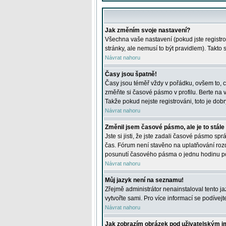
Jak změním svoje nastavení?
Všechna vaše nastavení (pokud jste registro
stránky, ale nemusí to být pravidlem). Takto
Návrat nahoru
Časy jsou špatně!
Časy jsou téměř vždy v pořádku, ovšem to, c
změňte si časové pásmo v profilu. Berte na
Takže pokud nejste registrováni, toto je dobr
Návrat nahoru
Změnil jsem časové pásmo, ale je to stále
Jste si jisti, že jste zadali časové pásmo sp
čas. Fórum není stavěno na uplatňování roz
posunutí časového pásma o jednu hodinu po 
Návrat nahoru
Můj jazyk není na seznamu!
Zřejmě administrátor nenainstaloval tento jaz
vytvořte sami. Pro více informací se podívej
Návrat nahoru
Jak zobrazím obrázek pod uživatelským 