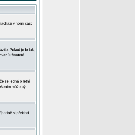
achází v horní části
íte. Pokud je to tak,
vaní uživatelé.
že se jedná o letní
Řešením může být
řípadně si překlad