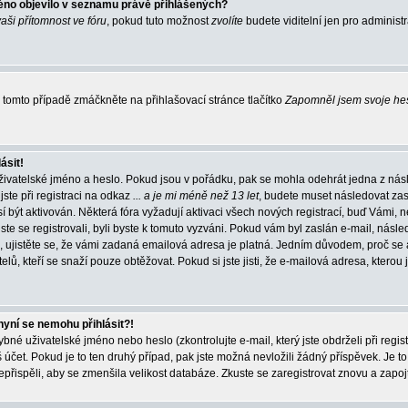
éno objevilo v seznamu právě přihlášených?
vaši přítomnost ve fóru
, pokud tuto možnost
zvolíte
budete viditelní jen pro administ
tomto případě zmáčkněte na přihlašovací stránce tlačítko
Zapomněl jsem svoje he
ásit!
živatelské jméno a heslo. Pokud jsou v pořádku, pak se mohla odehrát jedna z násl
ste při registraci na odkaz
... a je mi méně než 13 let
, budete muset následovat zas
í být aktivován. Některá fóra vyžadují aktivaci všech nových registrací, buď Vámi,
jste se registrovali, byli byste k tomuto vyzváni. Pokud vám byl zaslán e-mail, násle
, ujistěte se, že vámi zadaná emailová adresa je platná. Jedním důvodem, proč se 
elů, kteří se snaží pouze obtěžovat. Pokud si jste jisti, že e-mailová adresa, kterou j
nyní se nemohu přihlásit?!
né uživatelské jméno nebo heslo (zkontrolujte e-mail, který jste obdrželi při regis
čet. Pokud je to ten druhý případ, pak jste možná nevložili žádný příspěvek. Je to
nepřispěli, aby se zmenšila velikost databáze. Zkuste se zaregistrovat znovu a zapoj