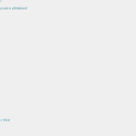
?
yzván k přihlášení!
z fóra!