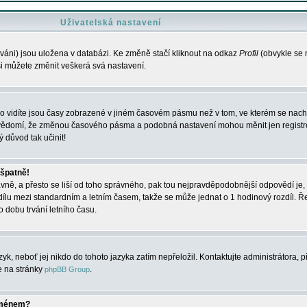
Uživatelská nastavení
váni) jsou uložena v databázi. Ke změně stačí kliknout na odkaz
Profil
(obvykle se n
 si můžete změnit veškerá svá nastavení.
o vidíte jsou časy zobrazené v jiném časovém pásmu než v tom, ve kterém se nacház
 vědomí, že změnou časového pásma a podobná nastavení mohou měnit jen registro
ý důvod tak učinit!
 špatně!
rávně, a přesto se liší od toho správného, pak tou nejpravděpodobnější odpovědí je, 
dílu mezi standardním a letním časem, takže se může jednat o 1 hodinový rozdíl. 
dobu trvání letního času.
yk, neboť jej nikdo do tohoto jazyka zatím nepřeložil. Kontaktujte administrátora, p
te na stránky
.
phpBB Group
jménem?