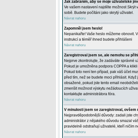
Jak zabráním, aby se moje uživatelské jm
Ve vašem nastavení najděte možnost
Skrýt 
sobě. Budete počítáni jako skrytý uživatel.
Návrat nahoru
Zapomněl jsem heslo!
Nepanikařte! Vaše heslo můžeme obnovit. V 
instrukcí a téměř ihned budete přihlášeni
Návrat nahoru
Zaregistroval jsem se, ale nemohu se přihl
Nejprve zkontrolujte, že zadáváte správné u
Pokud je umožněna podpora COPPA a klikli j
Pokud toto není ten případ, pak váš účet mus
před tím, než se budete moci přihlásit. Když 
obsažené, pokud jste tento email neobdrželi
zmenšit možnost výskytu
nežádoucích
uživat
kontaktujte administrátora fóra.
Návrat nahoru
V minulosti jsem se zaregistroval, ovšem 
Nejpravděpodobnější důvody: zadali jste chyb
administrátor z nějakého důvodu smazal váš ú
pravidelně odstraňují uživatelé, kteří ničím 
Návrat nahoru