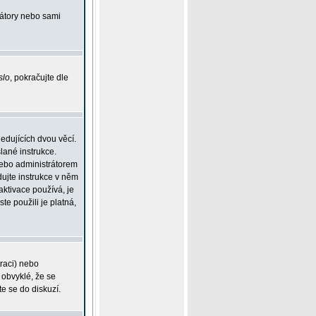
rátory nebo sami
slo
, pokračujte dle
edujících dvou věcí.
lané instrukce.
 nebo administrátorem
dujte instrukce v něm
aktivace používá, je
ste použili je platná,
traci) nebo
 obvyklé, že se
te se do diskuzí.