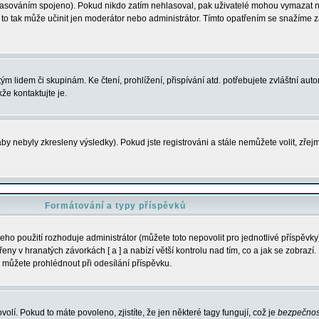
s hlasováním spojeno). Pokud nikdo zatím nehlasoval, pak uživatelé mohou vymazat
y to tak může učinit jen moderátor nebo administrátor. Tímto opatřením se snažíme z
m lidem či skupinám. Ke čtení, prohlížení, přispívání atd. potřebujete zvláštní auto
že kontaktujte je.
aby nebyly zkresleny výsledky). Pokud jste registrováni a stále nemůžete volit, zř
Formátování a typy příspěvků
ho použití rozhoduje administrátor (můžete toto nepovolit pro jednotlivé příspěv
y v hranatých závorkách [ a ] a nabízí větší kontrolu nad tím, co a jak se zobrazí. 
 můžete prohlédnout při odesílání příspěvku.
volí. Pokud to máte povoleno, zjistíte, že jen některé tagy fungují, což je
bezpečnos