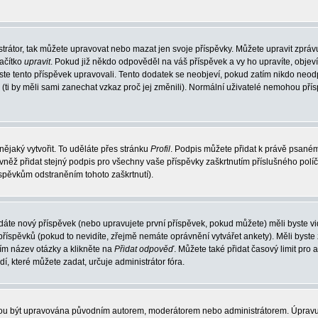
trátor, tak můžete upravovat nebo mazat jen svoje příspěvky. Můžete upravit zpráv
lačítko
upravit
. Pokud již někdo odpověděl na váš příspěvek a vy ho upravíte, objev
t jste tento příspěvek upravovali. Tento dodatek se neobjeví, pokud zatím nikdo ne
k (ti by měli sami zanechat vzkaz proč jej změnili). Normální uživatelé nemohou př
nějaký vytvořit. To uděláte přes stránku
Profil
. Podpis můžete přidat k právě psané
vněž přidat stejný podpis pro všechny vaše příspěvky zaškrtnutím příslušného políč
spěvkům odstraněním tohoto zaškrtnutí).
dáte nový příspěvek (nebo upravujete první příspěvek, pokud můžete) měli byste vid
íspěvků (pokud to nevidíte, zřejmě nemáte oprávnění vytvářet ankety). Měli byste
ím název otázky a klikněte na
Přidat odpověď
. Můžete také přidat časový limit pro 
které můžete zadat, určuje administrátor fóra.
ohou být upravována původním autorem, moderátorem nebo administrátorem. Úpravu 