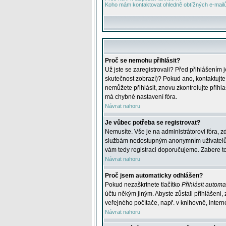
Koho mám kontaktovat ohledně obtížných e-mailů 
Proč se nemohu přihlásit?
Už jste se zaregistrovali? Před přihlášením 
skutečnost zobrazí)? Pokud ano, kontaktujte a
nemůžete přihlásit, znovu zkontrolujte přih
má chybné nastavení fóra.
Návrat nahoru
Je vůbec potřeba se registrovat?
Nemusíte. Vše je na administrátorovi fóra, z
službám nedostupným anonymním uživatelům, j
vám tedy registraci doporučujeme. Zabere to 
Návrat nahoru
Proč jsem automaticky odhlášen?
Pokud nezaškrtnete tlačítko
Přihlásit automat
účtu někým jiným. Abyste zůstali přihlášeni,
veřejného počítače, např. v knihovně, intern
Návrat nahoru