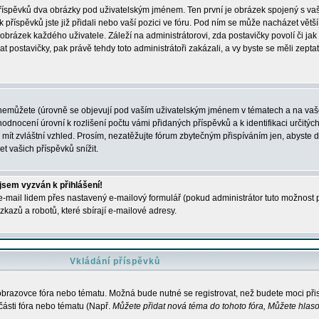
 příspěvků dva obrázky pod uživatelským jménem. Ten první je obrázek spojený s vaš
ik příspěvků jste již přidali nebo vaší pozici ve fóru. Pod ním se může nacházet vět
í obrázek každého uživatele. Záleží na administrátorovi, zda postavičky povolí či jak 
postavičky, pak právě tehdy toto administrátoři zakázali, a vy byste se měli zepta
nemůžete (úrovně se objevují pod vaším uživatelským jménem v tématech a na vaše
odnocení úrovní k rozlišení počtu vámi přidaných příspěvků a k identifikaci určitých
ít zvláštní vzhled. Prosím, nezatěžujte fórum zbytečným přispíváním jen, abyste d
 vašich příspěvků snížit.
 jsem vyzván k přihlášení!
-mail lidem přes nastavený e-mailový formulář (pokud administrátor tuto možnost po
azů a robotů, které sbírají e-mailové adresy.
Vkládání příspěvků
 obrazovce fóra nebo tématu. Možná bude nutné se registrovat, než budete moci přis
části fóra nebo tématu (Např.
Můžete přidat nová téma do tohoto fóra, Můžete hlasov