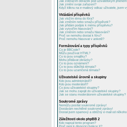
Jak zobrazím obrázek pod uživatelským jménem
Jak změní svoje zařazení?
Když kliknu na e-mailový odkaz uživatele, jsem v
Vkládání příspěvků
Jak vložím téma do fóra?
Jak změním nebo smažu příspěvek?
Jak přidám podpis k mému příspěvku?
Jak vytvořím hlasování?
Jak změním nebo smažu hlasování?
Proč se nemohu dostat k fóru?
Proč nemohu hlasovat v anketě?
Formátování a typy příspěvků
Co je BBCode?
Můžu používat HTML?
Co to jsou smajlíky?
Mohu přidávat obrázky?
Co to jsou oznámení?
Co to jsou důležitá témata?
Co to jsou uzamčená témata?
Uživatelské úrovně a skupiny
Kdo jsou administrátoři?
Kdo jsou moderátoři?
Co jsou uživatelské skupiny?
Jak se mohu zapojit do uživatelské skupiny?
Jak se stanu moderátorem uživatelské skupiny?
Soukromé zprávy
Nemůžu posílat soukromé zprávy!
Dostávám nechtěné soukromé zprávy!
Dostal jsem spamový a obtížný e-mail od někoho 
Záležitosti okolo phpBB 2
Kdo napsal tento program?
Proč není k dispozici funkce X?