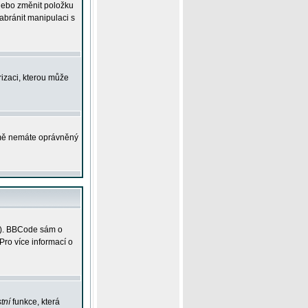
 nebo změnit položku
abránit manipulaci s
rizaci, kterou může
ejmě nemáte oprávněný
ky). BBCode sám o
Pro více informací o
tní
funkce, která