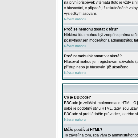
na první příspěvek v tématu (toto je vždy 
v hlasování, v případě již uskutečněné volb
výsledky hlasování.
Návrat nahoru
Proč se nemohu dostat k fóru?
Některá fóra mohou být znepřístupněna určitý
poskytnout jen moderátor a administrátor, tak
Návrat nahoru
Proč nemohu hlasovat v anketě?
Hlasovat mohou jen registrovaní uživatelé (
přístup nebo je hlasování již ukončeno.
Návrat nahoru
Co je BBCode?
BBCode je zvláštní implementace HTML. O je
sobě je podobný stylu HTML, tagy jsou uzavřen
BBCode si prohlédněte průvodce, kterého si
Návrat nahoru
Můžu používat HTML?
To závisí na tom, zda vám to administrátor po