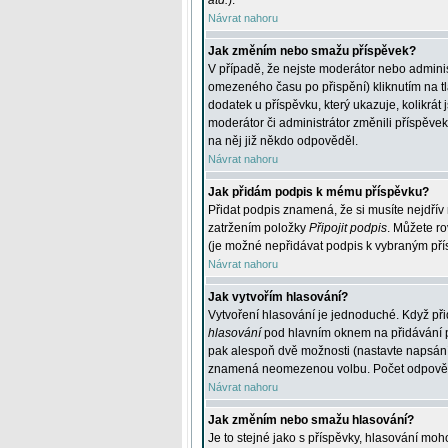
atd.
).
Návrat nahoru
Jak změním nebo smažu příspěvek?
V případě, že nejste moderátor nebo adminis
omezeného času po přispění) kliknutím na t
dodatek u příspěvku, který ukazuje, kolikrá
moderátor či administrátor změnili příspěve
na něj již někdo odpověděl.
Návrat nahoru
Jak přidám podpis k mému příspěvku?
Přidat podpis znamená, že si musíte nejdřív 
zatržením položky
Připojit podpis
. Můžete ro
(je možné nepřidávat podpis k vybraným pří
Návrat nahoru
Jak vytvořím hlasování?
Vytvoření hlasování je jednoduché. Když při
hlasování
pod hlavním oknem na přidávání př
pak alespoň dvě možnosti (nastavte napsán
znamená neomezenou volbu. Počet odpovědí, 
Návrat nahoru
Jak změním nebo smažu hlasování?
Je to stejné jako s příspěvky, hlasování m