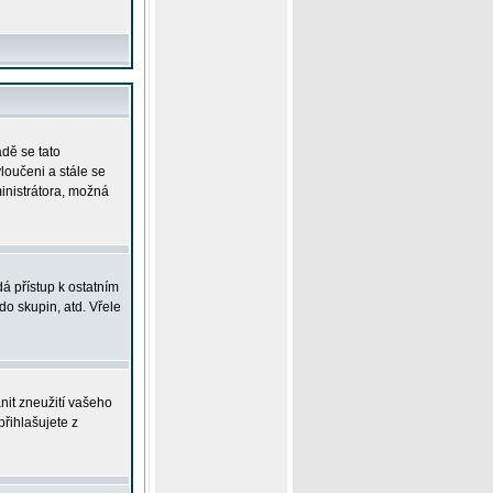
adě se tato
yloučeni a stále se
ministrátora, možná
á přístup k ostatním
o skupin, atd. Vřele
nit zneužití vašeho
přihlašujete z