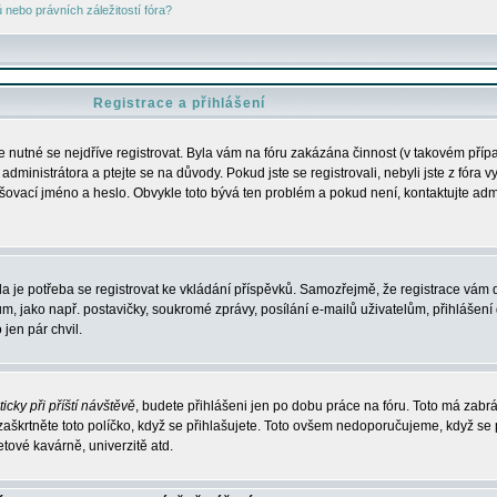
nebo právních záležitostí fóra?
Registrace a přihlášení
je nutné se nejdříve registrovat. Byla vám na fóru zakázána činnost (v takovém příp
dministrátora a ptejte se na důvody. Pokud jste se registrovali, nebyli jste z fóra v
lašovací jméno a heslo. Obvykle toto bývá ten problém a pokud není, kontaktujte ad
da je potřeba se registrovat ke vkládání příspěvků. Samozřejmě, že registrace vám d
ako např. postavičky, soukromé zprávy, posílání e-mailů uživatelům, přihlášení d
jen pár chvil.
icky při příští návštěvě
, budete přihlášeni jen po dobu práce na fóru. Toto má zabrá
 zaškrtněte toto políčko, když se přihlašujete. Toto ovšem nedoporučujeme, když se 
etové kavárně, univerzitě atd.