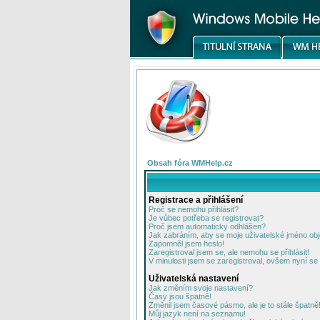
Obsah fóra WMHelp.cz
Registrace a přihlášení
Proč se nemohu přihlásit?
Je vůbec potřeba se registrovat?
Proč jsem automaticky odhlášen?
Jak zabráním, aby se moje uživatelské jméno ob
Zapomněl jsem heslo!
Zaregistroval jsem se, ale nemohu se přihlásit!
V minulosti jsem se zaregistroval, ovšem nyní se 
Uživatelská nastavení
Jak změním svoje nastavení?
Časy jsou špatně!
Změnil jsem časové pásmo, ale je to stále špatně
Můj jazyk není na seznamu!