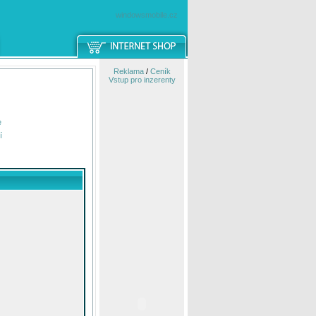
windowsmobile.cz
Reklama
/
Ceník
Vstup pro inzerenty
e
í