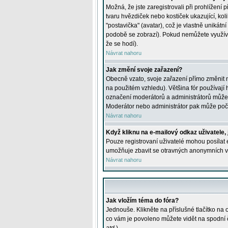
Možná, že jste zaregistrovali při prohlížení
tvaru hvězdiček nebo kostiček ukazující, kol
"postavička" (avatar), což je vlastně unikátn
podobě se zobrazí). Pokud nemůžete využívat 
že se hodí).
Návrat nahoru
Jak změní svoje zařazení?
Obecně vzato, svoje zařazení přímo změnit 
na použitém vzhledu). Většina fór používají h
označení moderátorů a administrátorů může m
Moderátor nebo administrátor pak může počet
Návrat nahoru
Když kliknu na e-mailový odkaz uživatele,
Pouze registrovaní uživatelé mohou posílat e
umožňuje zbavit se otravných anonymních vzk
Návrat nahoru
Jak vložím téma do fóra?
Jednouše. Klikněte na příslušné tlačítko na
co vám je povoleno můžete vidět na spodní 