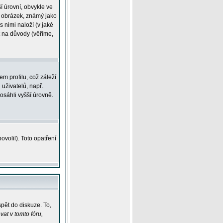
í úrovní, obvykle ve
ší obrázek, známý jako
s nimi naloží (v jaké
t na důvody (věříme,
m profilu, což záleží
 uživatelů, např.
osáhli vyšší úrovně.
volil). Toto opatření
pět do diskuze. To,
at v tomto fóru,