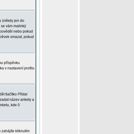
u (někdy jen do
í se vám malinký
odpověděl nebo pokud
íspěvek smazat, pokud
mu příspěvku
ka v nastavení profilu
ět tlačítko
Přidat
 zadat název ankety a
anketu, kde 0
zahájíte kliknutím