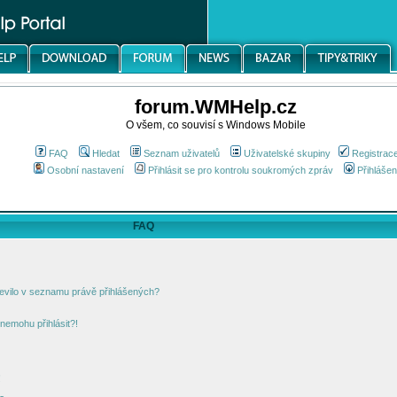
forum.WMHelp.cz
O všem, co souvisí s Windows Mobile
FAQ
Hledat
Seznam uživatelů
Uživatelské skupiny
Registrac
Osobní nastavení
Přihlásit se pro kontrolu soukromých zpráv
Přihlášen
FAQ
jevilo v seznamu právě přihlášených?
nemohu přihlásit?!
!