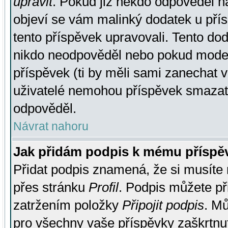
upravit
. Pokud již někdo odpověděl na
objeví se vám malinký dodatek u přísp
tento příspěvek upravovali. Tento do
nikdo neodpověděl nebo pokud moderá
příspěvek (ti by měli sami zanechat v
uživatelé nemohou příspěvek smazat,
odpověděl.
Návrat nahoru
Jak přidám podpis k mému příspě
Přidat podpis znamená, že si musíte n
přes stránku
Profil
. Podpis můžete p
zatržením položky
Připojit podpis
. Mů
pro všechny vaše příspěvky zaškrtnut