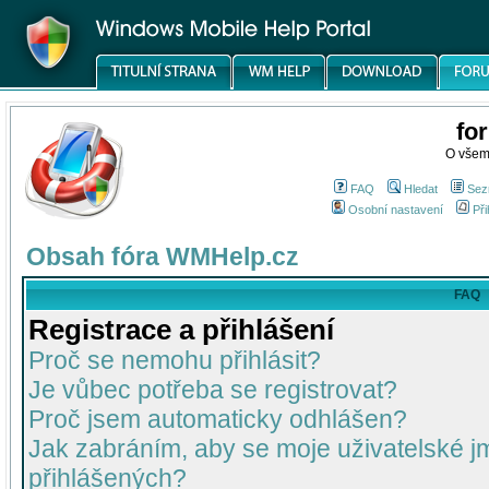
fo
O všem
FAQ
Hledat
Sez
Osobní nastavení
Při
Obsah fóra WMHelp.cz
FAQ
Registrace a přihlášení
Proč se nemohu přihlásit?
Je vůbec potřeba se registrovat?
Proč jsem automaticky odhlášen?
Jak zabráním, aby se moje uživatelské 
přihlášených?