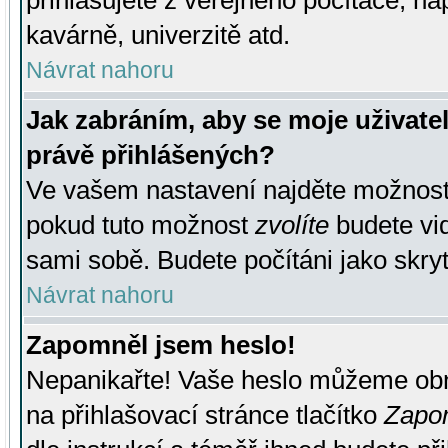
přihlašujete z veřejného počítače, na
kavárně, univerzitě atd.
Návrat nahoru
Jak zabráním, aby se moje uživate
právě přihlášených?
Ve vašem nastavení najděte možnos
pokud tuto možnost
zvolíte
budete vid
sami sobě. Budete počítáni jako skryt
Návrat nahoru
Zapomněl jsem heslo!
Nepanikařte! Vaše heslo můžeme obn
na přihlašovací stránce tlačítko
Zapom