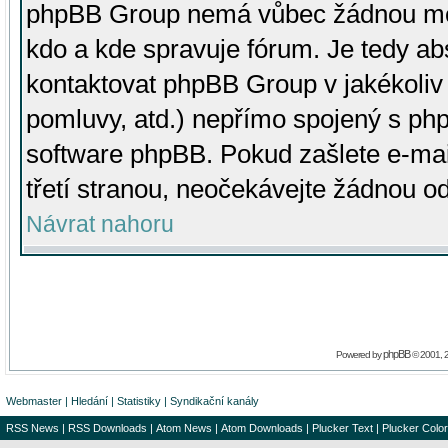
phpBB Group nemá vůbec žádnou moc 
kdo a kde spravuje fórum. Je tedy a
kontaktovat phpBB Group v jakékoliv p
pomluvy, atd.) nepřímo spojený s p
software phpBB. Pokud zašlete e-mai
třetí stranou, neočekávejte žádnou o
Návrat nahoru
phpBB
Powered by
© 2001, 
Webmaster
|
Hledání
|
Statistiky
|
Syndikační kanály
RSS News
|
RSS Downloads
|
Atom News
|
Atom Downloads
|
Plucker Text
|
Plucker Color