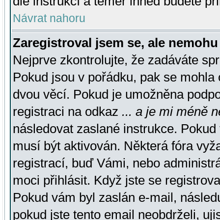
dle instrukcí a téměř ihned budete př
Návrat nahoru
Zaregistroval jsem se, ale nemohu 
Nejprve zkontrolujte, že zadáváte sp
Pokud jsou v pořádku, pak se mohla o
dvou věcí. Pokud je umožněna podpora
registraci na odkaz
... a je mi méně n
následovat zaslané instrukce. Pokud t
musí být aktivován. Některá fóra vyž
registrací, buď Vámi, nebo administr
moci přihlásit. Když jste se registrova
Pokud vám byl zaslán e-mail, násled
pokud jste tento email neobdrželi, uj