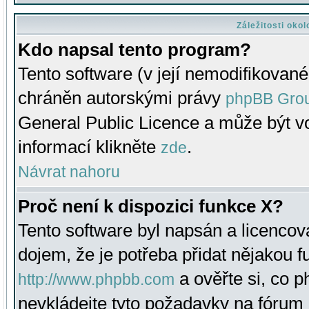
Záležitosti oko
Kdo napsal tento program?
Tento software (v její nemodifikované
chráněn autorskými právy
phpBB Gro
General Public Licence a může být vo
informací klikněte
.
zde
Návrat nahoru
Proč není k dispozici funkce X?
Tento software byl napsán a licenco
dojem, že je potřeba přidat nějakou f
a ověřte si, co 
http://www.phpbb.com
nevkládejte tyto požadavky na fóru