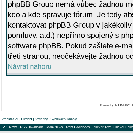
phpBB Group nemá vůbec žádnou moc 
kdo a kde spravuje fórum. Je tedy a
kontaktovat phpBB Group v jakékoliv p
pomluvy, atd.) nepřímo spojený s p
software phpBB. Pokud zašlete e-mai
třetí stranou, neočekávejte žádnou o
Návrat nahoru
phpBB
Powered by
© 2001, 
Webmaster
|
Hledání
|
Statistiky
|
Syndikační kanály
RSS News
|
RSS Downloads
|
Atom News
|
Atom Downloads
|
Plucker Text
|
Plucker Color