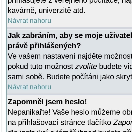
přihlašujete z veřejného počítače, na
kavárně, univerzitě atd.
Návrat nahoru
Jak zabráním, aby se moje uživate
právě přihlášených?
Ve vašem nastavení najděte možnos
pokud tuto možnost
zvolíte
budete vid
sami sobě. Budete počítáni jako skryt
Návrat nahoru
Zapomněl jsem heslo!
Nepanikařte! Vaše heslo můžeme obn
na přihlašovací stránce tlačítko
Zapom