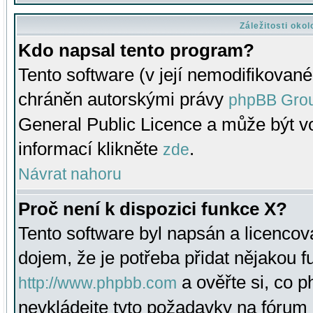
Záležitosti oko
Kdo napsal tento program?
Tento software (v její nemodifikované
chráněn autorskými právy
phpBB Gro
General Public Licence a může být vo
informací klikněte
.
zde
Návrat nahoru
Proč není k dispozici funkce X?
Tento software byl napsán a licenco
dojem, že je potřeba přidat nějakou f
a ověřte si, co 
http://www.phpbb.com
nevkládejte tyto požadavky na fóru