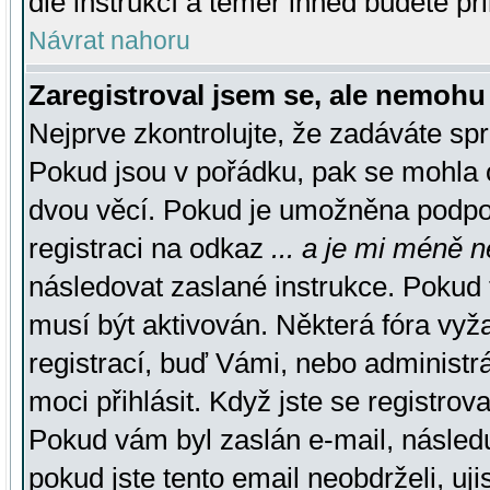
dle instrukcí a téměř ihned budete př
Návrat nahoru
Zaregistroval jsem se, ale nemohu 
Nejprve zkontrolujte, že zadáváte sp
Pokud jsou v pořádku, pak se mohla o
dvou věcí. Pokud je umožněna podpora
registraci na odkaz
... a je mi méně n
následovat zaslané instrukce. Pokud t
musí být aktivován. Některá fóra vyž
registrací, buď Vámi, nebo administr
moci přihlásit. Když jste se registrova
Pokud vám byl zaslán e-mail, násled
pokud jste tento email neobdrželi, uj