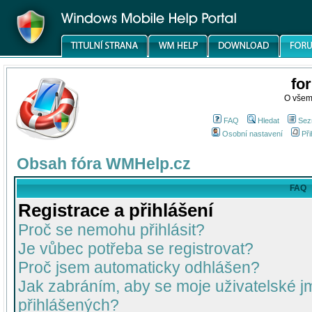
fo
O všem
FAQ
Hledat
Sez
Osobní nastavení
Při
Obsah fóra WMHelp.cz
FAQ
Registrace a přihlášení
Proč se nemohu přihlásit?
Je vůbec potřeba se registrovat?
Proč jsem automaticky odhlášen?
Jak zabráním, aby se moje uživatelské 
přihlášených?