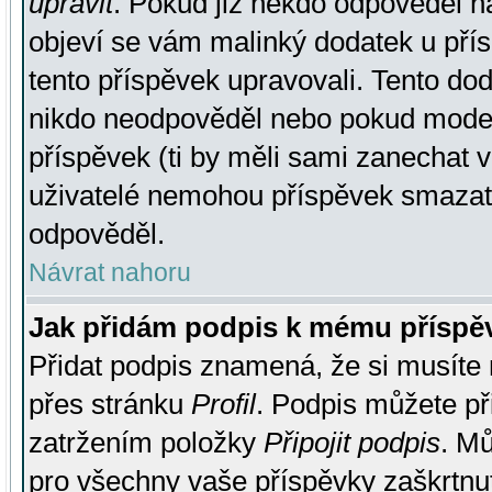
upravit
. Pokud již někdo odpověděl na
objeví se vám malinký dodatek u přísp
tento příspěvek upravovali. Tento do
nikdo neodpověděl nebo pokud moderá
příspěvek (ti by měli sami zanechat v
uživatelé nemohou příspěvek smazat,
odpověděl.
Návrat nahoru
Jak přidám podpis k mému příspě
Přidat podpis znamená, že si musíte n
přes stránku
Profil
. Podpis můžete p
zatržením položky
Připojit podpis
. Mů
pro všechny vaše příspěvky zaškrtnut