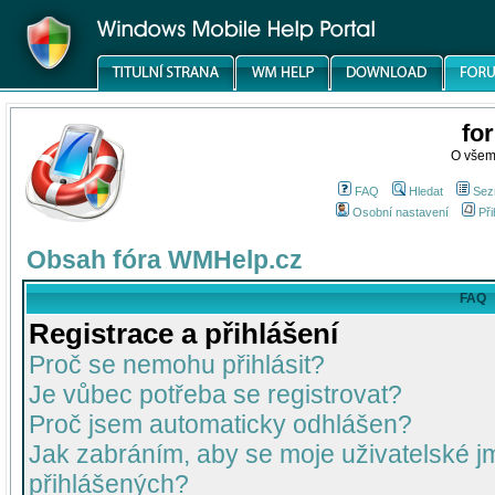
fo
O všem
FAQ
Hledat
Sez
Osobní nastavení
Při
Obsah fóra WMHelp.cz
FAQ
Registrace a přihlášení
Proč se nemohu přihlásit?
Je vůbec potřeba se registrovat?
Proč jsem automaticky odhlášen?
Jak zabráním, aby se moje uživatelské 
přihlášených?