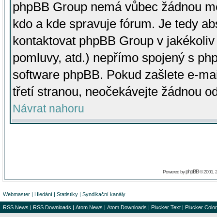
phpBB Group nemá vůbec žádnou moc 
kdo a kde spravuje fórum. Je tedy a
kontaktovat phpBB Group v jakékoliv p
pomluvy, atd.) nepřímo spojený s p
software phpBB. Pokud zašlete e-mai
třetí stranou, neočekávejte žádnou o
Návrat nahoru
phpBB
Powered by
© 2001, 
Webmaster
|
Hledání
|
Statistiky
|
Syndikační kanály
RSS News
|
RSS Downloads
|
Atom News
|
Atom Downloads
|
Plucker Text
|
Plucker Color