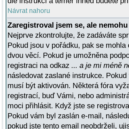
dle instrukcí a téměř ihned budete př
Návrat nahoru
Zaregistroval jsem se, ale nemohu 
Nejprve zkontrolujte, že zadáváte sp
Pokud jsou v pořádku, pak se mohla o
dvou věcí. Pokud je umožněna podpora
registraci na odkaz
... a je mi méně n
následovat zaslané instrukce. Pokud t
musí být aktivován. Některá fóra vyž
registrací, buď Vámi, nebo administr
moci přihlásit. Když jste se registrova
Pokud vám byl zaslán e-mail, násled
pokud jste tento email neobdrželi, uj