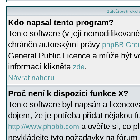
Záležitosti oko
Kdo napsal tento program?
Tento software (v její nemodifikované
chráněn autorskými právy
phpBB Gro
General Public Licence a může být vo
informací klikněte
.
zde
Návrat nahoru
Proč není k dispozici funkce X?
Tento software byl napsán a licenco
dojem, že je potřeba přidat nějakou f
a ověřte si, co 
http://www.phpbb.com
nevkládejte tyto požadavky na fóru