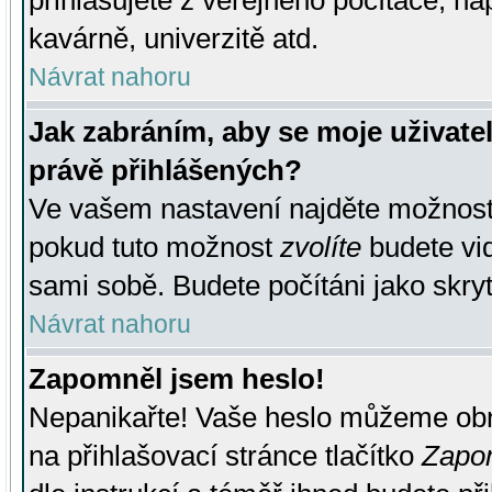
přihlašujete z veřejného počítače, na
kavárně, univerzitě atd.
Návrat nahoru
Jak zabráním, aby se moje uživate
právě přihlášených?
Ve vašem nastavení najděte možnos
pokud tuto možnost
zvolíte
budete vid
sami sobě. Budete počítáni jako skryt
Návrat nahoru
Zapomněl jsem heslo!
Nepanikařte! Vaše heslo můžeme obn
na přihlašovací stránce tlačítko
Zapom