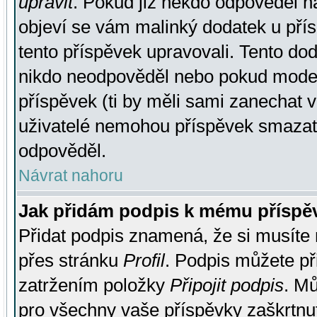
upravit
. Pokud již někdo odpověděl na
objeví se vám malinký dodatek u přísp
tento příspěvek upravovali. Tento do
nikdo neodpověděl nebo pokud moderá
příspěvek (ti by měli sami zanechat v
uživatelé nemohou příspěvek smazat,
odpověděl.
Návrat nahoru
Jak přidám podpis k mému příspě
Přidat podpis znamená, že si musíte n
přes stránku
Profil
. Podpis můžete p
zatržením položky
Připojit podpis
. Mů
pro všechny vaše příspěvky zaškrtnut