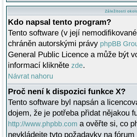
Záležitosti oko
Kdo napsal tento program?
Tento software (v její nemodifikované
chráněn autorskými právy
phpBB Gro
General Public Licence a může být vo
informací klikněte
.
zde
Návrat nahoru
Proč není k dispozici funkce X?
Tento software byl napsán a licenco
dojem, že je potřeba přidat nějakou f
a ověřte si, co 
http://www.phpbb.com
nevkládejte tyto požadavky na fóru