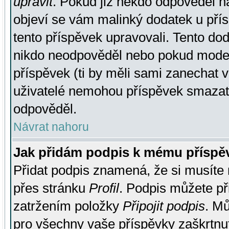
upravit
. Pokud již někdo odpověděl na
objeví se vám malinký dodatek u přísp
tento příspěvek upravovali. Tento do
nikdo neodpověděl nebo pokud moderá
příspěvek (ti by měli sami zanechat v
uživatelé nemohou příspěvek smazat,
odpověděl.
Návrat nahoru
Jak přidám podpis k mému příspě
Přidat podpis znamená, že si musíte n
přes stránku
Profil
. Podpis můžete p
zatržením položky
Připojit podpis
. Mů
pro všechny vaše příspěvky zaškrtnut