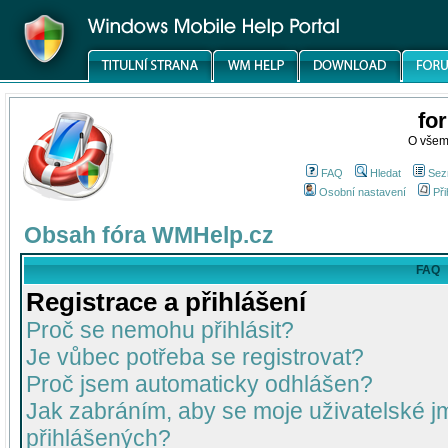
fo
O všem
FAQ
Hledat
Sez
Osobní nastavení
Při
Obsah fóra WMHelp.cz
FAQ
Registrace a přihlášení
Proč se nemohu přihlásit?
Je vůbec potřeba se registrovat?
Proč jsem automaticky odhlášen?
Jak zabráním, aby se moje uživatelské 
přihlášených?