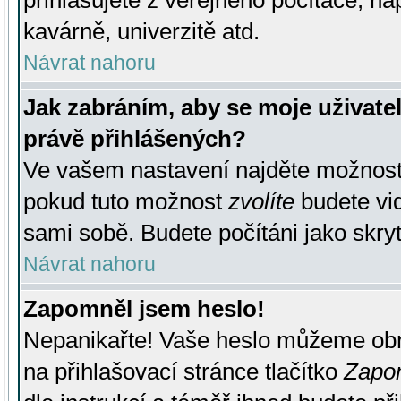
přihlašujete z veřejného počítače, na
kavárně, univerzitě atd.
Návrat nahoru
Jak zabráním, aby se moje uživate
právě přihlášených?
Ve vašem nastavení najděte možnos
pokud tuto možnost
zvolíte
budete vid
sami sobě. Budete počítáni jako skryt
Návrat nahoru
Zapomněl jsem heslo!
Nepanikařte! Vaše heslo můžeme obn
na přihlašovací stránce tlačítko
Zapom