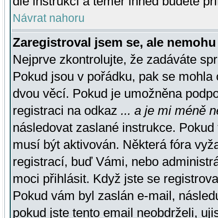
dle instrukcí a téměř ihned budete př
Návrat nahoru
Zaregistroval jsem se, ale nemohu 
Nejprve zkontrolujte, že zadáváte sp
Pokud jsou v pořádku, pak se mohla o
dvou věcí. Pokud je umožněna podpora
registraci na odkaz
... a je mi méně n
následovat zaslané instrukce. Pokud t
musí být aktivován. Některá fóra vyž
registrací, buď Vámi, nebo administr
moci přihlásit. Když jste se registrova
Pokud vám byl zaslán e-mail, násled
pokud jste tento email neobdrželi, uj