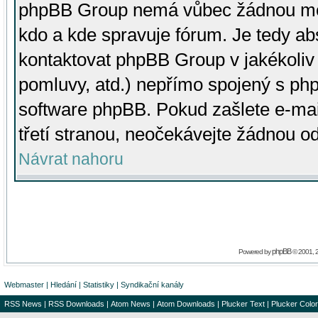
phpBB Group nemá vůbec žádnou moc 
kdo a kde spravuje fórum. Je tedy a
kontaktovat phpBB Group v jakékoliv p
pomluvy, atd.) nepřímo spojený s p
software phpBB. Pokud zašlete e-mai
třetí stranou, neočekávejte žádnou o
Návrat nahoru
phpBB
Powered by
© 2001, 
Webmaster
|
Hledání
|
Statistiky
|
Syndikační kanály
RSS News
|
RSS Downloads
|
Atom News
|
Atom Downloads
|
Plucker Text
|
Plucker Color