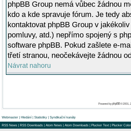
phpBB Group nemá vůbec žádnou moc 
kdo a kde spravuje fórum. Je tedy a
kontaktovat phpBB Group v jakékoliv p
pomluvy, atd.) nepřímo spojený s p
software phpBB. Pokud zašlete e-mai
třetí stranou, neočekávejte žádnou o
Návrat nahoru
phpBB
Powered by
© 2001, 
Webmaster
|
Hledání
|
Statistiky
|
Syndikační kanály
RSS News
|
RSS Downloads
|
Atom News
|
Atom Downloads
|
Plucker Text
|
Plucker Color