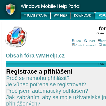
fo
O všem
FAQ
Hledat
Sez
Osobní nastavení
Při
Obsah fóra WMHelp.cz
FAQ
Registrace a přihlášení
Proč se nemohu přihlásit?
Je vůbec potřeba se registrovat?
Proč jsem automaticky odhlášen?
Jak zabráním, aby se moje uživatelské 
přihlášených?