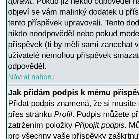
upravit
. Pokud již někdo odpověděl na
objeví se vám malinký dodatek u přísp
tento příspěvek upravovali. Tento do
nikdo neodpověděl nebo pokud moderá
příspěvek (ti by měli sami zanechat v
uživatelé nemohou příspěvek smazat,
odpověděl.
Návrat nahoru
Jak přidám podpis k mému příspě
Přidat podpis znamená, že si musíte n
přes stránku
Profil
. Podpis můžete p
zatržením položky
Připojit podpis
. Mů
pro všechny vaše příspěvky zaškrtnut