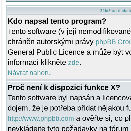
Záležitosti oko
Kdo napsal tento program?
Tento software (v její nemodifikované
chráněn autorskými právy
phpBB Gro
General Public Licence a může být vo
informací klikněte
.
zde
Návrat nahoru
Proč není k dispozici funkce X?
Tento software byl napsán a licenco
dojem, že je potřeba přidat nějakou f
a ověřte si, co 
http://www.phpbb.com
nevkládejte tyto požadavky na fóru