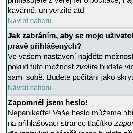
přihlašujete z veřejného počítače, na
kavárně, univerzitě atd.
Návrat nahoru
Jak zabráním, aby se moje uživate
právě přihlášených?
Ve vašem nastavení najděte možnos
pokud tuto možnost
zvolíte
budete vid
sami sobě. Budete počítáni jako skryt
Návrat nahoru
Zapomněl jsem heslo!
Nepanikařte! Vaše heslo můžeme obn
na přihlašovací stránce tlačítko
Zapom