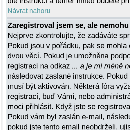
dle instrukcí a téměř ihned budete př
Návrat nahoru
Zaregistroval jsem se, ale nemohu 
Nejprve zkontrolujte, že zadáváte sp
Pokud jsou v pořádku, pak se mohla o
dvou věcí. Pokud je umožněna podpora
registraci na odkaz
... a je mi méně n
následovat zaslané instrukce. Pokud t
musí být aktivován. Některá fóra vyž
registrací, buď Vámi, nebo administr
moci přihlásit. Když jste se registrova
Pokud vám byl zaslán e-mail, násled
pokud jste tento email neobdrželi, uj