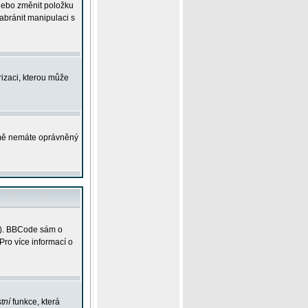
 nebo změnit položku
abránit manipulaci s
rizaci, kterou může
ejmě nemáte oprávněný
ky). BBCode sám o
Pro více informací o
tní
funkce, která