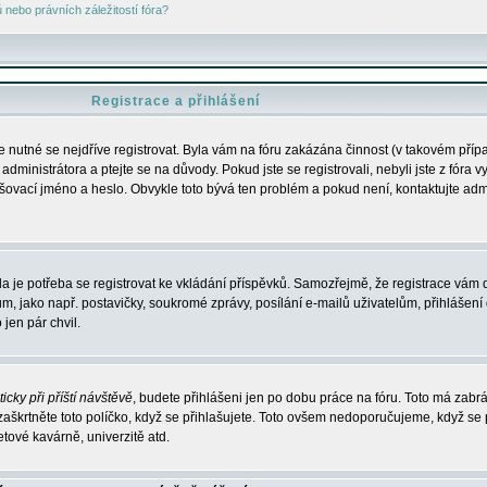
nebo právních záležitostí fóra?
Registrace a přihlášení
je nutné se nejdříve registrovat. Byla vám na fóru zakázána činnost (v takovém příp
dministrátora a ptejte se na důvody. Pokud jste se registrovali, nebyli jste z fóra v
lašovací jméno a heslo. Obvykle toto bývá ten problém a pokud není, kontaktujte ad
da je potřeba se registrovat ke vkládání příspěvků. Samozřejmě, že registrace vám d
ako např. postavičky, soukromé zprávy, posílání e-mailů uživatelům, přihlášení d
jen pár chvil.
icky při příští návštěvě
, budete přihlášeni jen po dobu práce na fóru. Toto má zabrá
 zaškrtněte toto políčko, když se přihlašujete. Toto ovšem nedoporučujeme, když se 
etové kavárně, univerzitě atd.