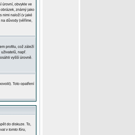
í úrovní, obvykle ve
ší obrázek, známý jako
s nimi naloží (v jaké
t na důvody (věříme,
m profilu, což záleží
 uživatelů, např.
osáhli vyšší úrovně.
volil). Toto opatření
pět do diskuze. To,
at v tomto fóru,