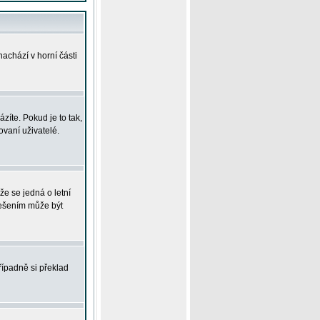
achází v horní části
íte. Pokud je to tak,
vaní uživatelé.
že se jedná o letní
Řešením může být
řípadně si překlad