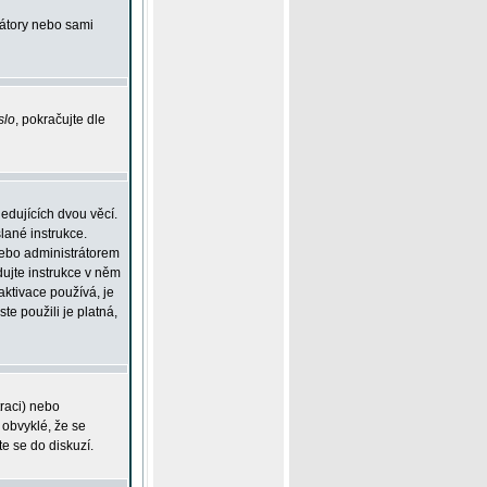
rátory nebo sami
slo
, pokračujte dle
edujících dvou věcí.
lané instrukce.
 nebo administrátorem
dujte instrukce v něm
aktivace používá, je
ste použili je platná,
traci) nebo
 obvyklé, že se
te se do diskuzí.