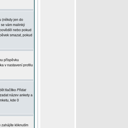
u (někdy jen do
í se vám malinký
odpověděl nebo pokud
íspěvek smazat, pokud
mu příspěvku
ka v nastavení profilu
ět tlačítko
Přidat
 zadat název ankety a
anketu, kde 0
zahájíte kliknutím