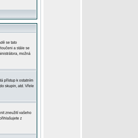
adě se tato
yloučeni a stále se
ministrátora, možná
á přístup k ostatním
o skupin, atd. Vřele
nit zneužití vašeho
přihlašujete z