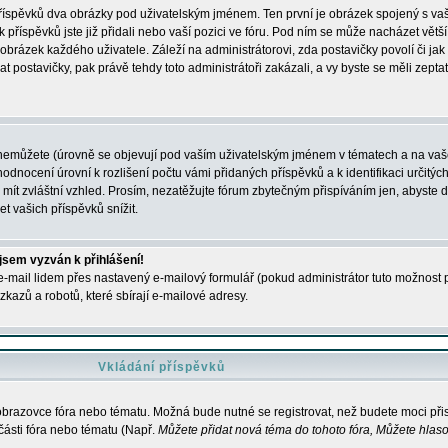
 příspěvků dva obrázky pod uživatelským jménem. Ten první je obrázek spojený s vaš
ik příspěvků jste již přidali nebo vaší pozici ve fóru. Pod ním se může nacházet vět
í obrázek každého uživatele. Záleží na administrátorovi, zda postavičky povolí či jak 
postavičky, pak právě tehdy toto administrátoři zakázali, a vy byste se měli zepta
nemůžete (úrovně se objevují pod vaším uživatelským jménem v tématech a na vaše
odnocení úrovní k rozlišení počtu vámi přidaných příspěvků a k identifikaci určitých
ít zvláštní vzhled. Prosím, nezatěžujte fórum zbytečným přispíváním jen, abyste d
 vašich příspěvků snížit.
 jsem vyzván k přihlášení!
-mail lidem přes nastavený e-mailový formulář (pokud administrátor tuto možnost po
azů a robotů, které sbírají e-mailové adresy.
Vkládání příspěvků
 obrazovce fóra nebo tématu. Možná bude nutné se registrovat, než budete moci přis
části fóra nebo tématu (Např.
Můžete přidat nová téma do tohoto fóra, Můžete hlasov