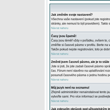
Jak změním svoje nastavení?
Všechna vaše nastavení (pokud jste registro
stránky, ale nemusí to být pravidlem). Takto
Návrat nahoru
Časy jsou špatně!
Časy jsou téměř vždy v pořádku, ovšem to, c
změňte si časové pásmo v profilu. Berte na
Takže pokud nejste registrováni, toto je dobr
Návrat nahoru
Změnil jsem časové pásmo, ale je to stále
Jste si jisti, že jste zadali časové pásmo sp
čas. Fórum není stavěno na uplatňování roz
posunutí časového pásma o jednu hodinu po 
Návrat nahoru
Můj jazyk není na seznamu!
Zřejmě administrátor nenainstaloval tento jaz
vytvořte sami. Pro více informací se podívej
Návrat nahoru
Jak zobrazím obrázek pod uživatelským 