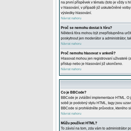
na první příspěvek v tématu (toto je vždy 
v hlasování, v případě již uskutečněné volb
výsledky hlasování.
Návrat nahoru
Proč se nemohu dostat k fóru?
Některá fóra mohou být znepřístupněna určitý
poskytnout jen moderátor a administrátor, tak
Návrat nahoru
Proč nemohu hlasovat v anketě?
Hlasovat mohou jen registrovaní uživatelé (
přístup nebo je hlasování již ukončeno.
Návrat nahoru
Co je BBCode?
BBCode je zvláštní implementace HTML. O je
sobě je podobný stylu HTML, tagy jsou uzavřen
BBCode si prohlédněte průvodce, kterého si
Návrat nahoru
Můžu používat HTML?
To závisí na tom, zda vám to administrátor po