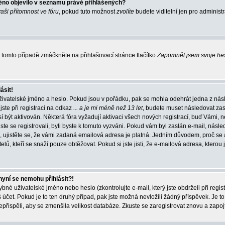
éno objevilo v seznamu právě přihlášených?
vaši přítomnost ve fóru
, pokud tuto možnost
zvolíte
budete viditelní jen pro administ
tomto případě zmáčkněte na přihlašovací stránce tlačítko
Zapomněl jsem svoje he
ásit!
živatelské jméno a heslo. Pokud jsou v pořádku, pak se mohla odehrát jedna z násl
ste při registraci na odkaz
... a je mi méně než 13 let
, budete muset následovat zas
í být aktivován. Některá fóra vyžadují aktivaci všech nových registrací, buď Vámi,
jste se registrovali, byli byste k tomuto vyzváni. Pokud vám byl zaslán e-mail, násle
, ujistěte se, že vámi zadaná emailová adresa je platná. Jedním důvodem, proč se 
elů, kteří se snaží pouze obtěžovat. Pokud si jste jisti, že e-mailová adresa, kterou j
nyní se nemohu přihlásit?!
né uživatelské jméno nebo heslo (zkontrolujte e-mail, který jste obdrželi při regis
čet. Pokud je to ten druhý případ, pak jste možná nevložili žádný příspěvek. Je to
nepřispěli, aby se zmenšila velikost databáze. Zkuste se zaregistrovat znovu a zapoj