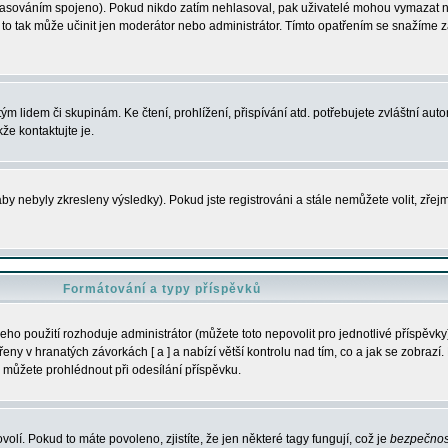
s hlasováním spojeno). Pokud nikdo zatím nehlasoval, pak uživatelé mohou vymazat
y to tak může učinit jen moderátor nebo administrátor. Tímto opatřením se snažíme z
m lidem či skupinám. Ke čtení, prohlížení, přispívání atd. potřebujete zvláštní auto
že kontaktujte je.
aby nebyly zkresleny výsledky). Pokud jste registrováni a stále nemůžete volit, zř
Formátování a typy příspěvků
ho použití rozhoduje administrátor (můžete toto nepovolit pro jednotlivé příspěv
y v hranatých závorkách [ a ] a nabízí větší kontrolu nad tím, co a jak se zobrazí. 
 můžete prohlédnout při odesílání příspěvku.
volí. Pokud to máte povoleno, zjistíte, že jen některé tagy fungují, což je
bezpečnos