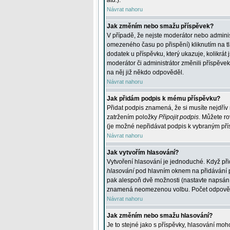
atd.
).
Návrat nahoru
Jak změním nebo smažu příspěvek?
V případě, že nejste moderátor nebo adminis
omezeného času po přispění) kliknutím na t
dodatek u příspěvku, který ukazuje, kolikrá
moderátor či administrátor změnili příspěve
na něj již někdo odpověděl.
Návrat nahoru
Jak přidám podpis k mému příspěvku?
Přidat podpis znamená, že si musíte nejdřív 
zatržením položky
Připojit podpis
. Můžete ro
(je možné nepřidávat podpis k vybraným pří
Návrat nahoru
Jak vytvořím hlasování?
Vytvoření hlasování je jednoduché. Když při
hlasování
pod hlavním oknem na přidávání př
pak alespoň dvě možnosti (nastavte napsán
znamená neomezenou volbu. Počet odpovědí, 
Návrat nahoru
Jak změním nebo smažu hlasování?
Je to stejné jako s příspěvky, hlasování m