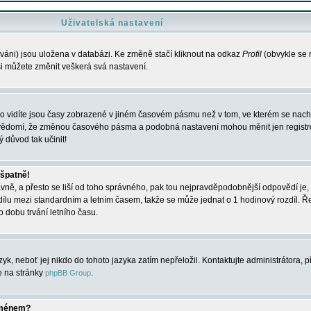
Uživatelská nastavení
váni) jsou uložena v databázi. Ke změně stačí kliknout na odkaz
Profil
(obvykle se n
 si můžete změnit veškerá svá nastavení.
o vidíte jsou časy zobrazené v jiném časovém pásmu než v tom, ve kterém se nacház
 vědomí, že změnou časového pásma a podobná nastavení mohou měnit jen registro
ý důvod tak učinit!
 špatně!
rávně, a přesto se liší od toho správného, pak tou nejpravděpodobnější odpovědí je, 
dílu mezi standardním a letním časem, takže se může jednat o 1 hodinový rozdíl. 
dobu trvání letního času.
yk, neboť jej nikdo do tohoto jazyka zatím nepřeložil. Kontaktujte administrátora, p
te na stránky
.
phpBB Group
jménem?