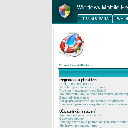
Obsah fóra WMHelp.cz
Registrace a přihlášení
Proč se nemohu přihlásit?
Je vůbec potřeba se registrovat?
Proč jsem automaticky odhlášen?
Jak zabráním, aby se moje uživatelské jméno ob
Zapomněl jsem heslo!
Zaregistroval jsem se, ale nemohu se přihlásit!
V minulosti jsem se zaregistroval, ovšem nyní se 
Uživatelská nastavení
Jak změním svoje nastavení?
Časy jsou špatně!
Změnil jsem časové pásmo, ale je to stále špatně
Můj jazyk není na seznamu!