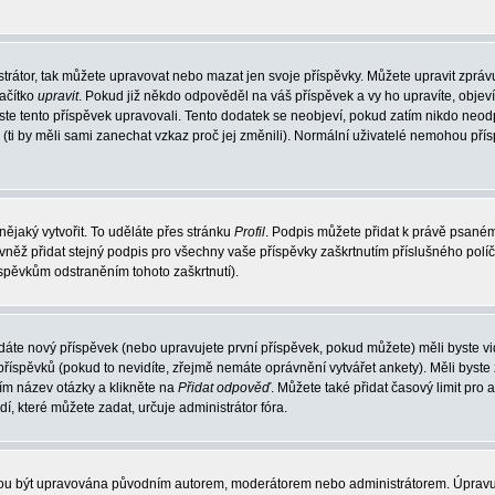
trátor, tak můžete upravovat nebo mazat jen svoje příspěvky. Můžete upravit zpráv
lačítko
upravit
. Pokud již někdo odpověděl na váš příspěvek a vy ho upravíte, objev
t jste tento příspěvek upravovali. Tento dodatek se neobjeví, pokud zatím nikdo ne
k (ti by měli sami zanechat vzkaz proč jej změnili). Normální uživatelé nemohou př
nějaký vytvořit. To uděláte přes stránku
Profil
. Podpis můžete přidat k právě psané
vněž přidat stejný podpis pro všechny vaše příspěvky zaškrtnutím příslušného políč
spěvkům odstraněním tohoto zaškrtnutí).
dáte nový příspěvek (nebo upravujete první příspěvek, pokud můžete) měli byste vid
íspěvků (pokud to nevidíte, zřejmě nemáte oprávnění vytvářet ankety). Měli byste
ím název otázky a klikněte na
Přidat odpověď
. Můžete také přidat časový limit pro 
které můžete zadat, určuje administrátor fóra.
ohou být upravována původním autorem, moderátorem nebo administrátorem. Úpravu 