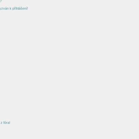
?
yzván k přihlášení!
z fóra!