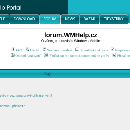
forum.WMHelp.cz
O všem, co souvisí s Windows Mobile
FAQ
Hledat
Seznam uživatelů
Uživatelské skupiny
Registrac
Osobní nastavení
Přihlásit se pro kontrolu soukromých zpráv
Přihlášen
FAQ
jevilo v seznamu právě přihlášených?
nemohu přihlásit?!
!