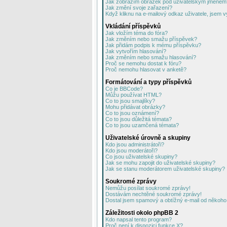
Jak zobrazím obrázek pod uživatelským jménem
Jak změní svoje zařazení?
Když kliknu na e-mailový odkaz uživatele, jsem v
Vkládání příspěvků
Jak vložím téma do fóra?
Jak změním nebo smažu příspěvek?
Jak přidám podpis k mému příspěvku?
Jak vytvořím hlasování?
Jak změním nebo smažu hlasování?
Proč se nemohu dostat k fóru?
Proč nemohu hlasovat v anketě?
Formátování a typy příspěvků
Co je BBCode?
Můžu používat HTML?
Co to jsou smajlíky?
Mohu přidávat obrázky?
Co to jsou oznámení?
Co to jsou důležitá témata?
Co to jsou uzamčená témata?
Uživatelské úrovně a skupiny
Kdo jsou administrátoři?
Kdo jsou moderátoři?
Co jsou uživatelské skupiny?
Jak se mohu zapojit do uživatelské skupiny?
Jak se stanu moderátorem uživatelské skupiny?
Soukromé zprávy
Nemůžu posílat soukromé zprávy!
Dostávám nechtěné soukromé zprávy!
Dostal jsem spamový a obtížný e-mail od někoho 
Záležitosti okolo phpBB 2
Kdo napsal tento program?
Proč není k dispozici funkce X?