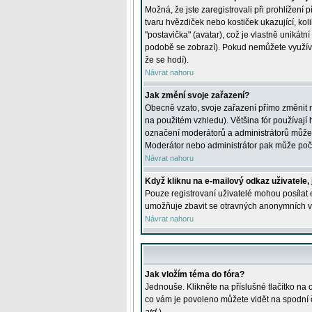
Možná, že jste zaregistrovali při prohlížení
tvaru hvězdiček nebo kostiček ukazující, kol
"postavička" (avatar), což je vlastně unikátn
podobě se zobrazí). Pokud nemůžete využívat 
že se hodí).
Návrat nahoru
Jak změní svoje zařazení?
Obecně vzato, svoje zařazení přímo změnit 
na použitém vzhledu). Většina fór používají h
označení moderátorů a administrátorů může m
Moderátor nebo administrátor pak může počet
Návrat nahoru
Když kliknu na e-mailový odkaz uživatele,
Pouze registrovaní uživatelé mohou posílat e
umožňuje zbavit se otravných anonymních vzk
Návrat nahoru
Jak vložím téma do fóra?
Jednouše. Klikněte na příslušné tlačítko na
co vám je povoleno můžete vidět na spodní 