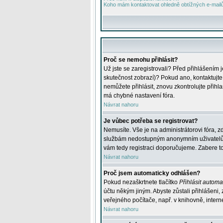
Koho mám kontaktovat ohledně obtížných e-mailů 
Proč se nemohu přihlásit?
Už jste se zaregistrovali? Před přihlášením 
skutečnost zobrazí)? Pokud ano, kontaktujte a
nemůžete přihlásit, znovu zkontrolujte přih
má chybné nastavení fóra.
Návrat nahoru
Je vůbec potřeba se registrovat?
Nemusíte. Vše je na administrátorovi fóra, z
službám nedostupným anonymním uživatelům, j
vám tedy registraci doporučujeme. Zabere to 
Návrat nahoru
Proč jsem automaticky odhlášen?
Pokud nezaškrtnete tlačítko
Přihlásit automat
účtu někým jiným. Abyste zůstali přihlášeni,
veřejného počítače, např. v knihovně, intern
Návrat nahoru