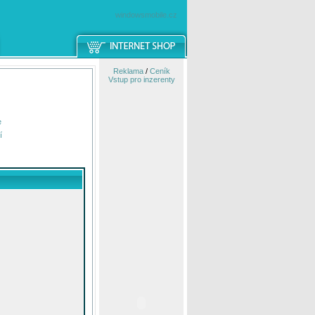
windowsmobile.cz
Reklama
/
Ceník
Vstup pro inzerenty
e
í