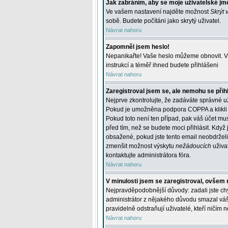
Jak zabráním, aby se moje uživatelské jm
Ve vašem nastavení najděte možnost
Skrýt 
sobě. Budete počítáni jako skrytý uživatel.
Návrat nahoru
Zapomněl jsem heslo!
Nepanikařte! Vaše heslo můžeme obnovit. V 
instrukcí a téměř ihned budete přihlášeni
Návrat nahoru
Zaregistroval jsem se, ale nemohu se přihl
Nejprve zkontrolujte, že zadáváte správné u
Pokud je umožněna podpora COPPA a klikli j
Pokud toto není ten případ, pak váš účet mus
před tím, než se budete moci přihlásit. Když 
obsažené, pokud jste tento email neobdrželi
zmenšit možnost výskytu
nežádoucích
uživat
kontaktujte administrátora fóra.
Návrat nahoru
V minulosti jsem se zaregistroval, ovšem 
Nejpravděpodobnější důvody: zadali jste chyb
administrátor z nějakého důvodu smazal váš ú
pravidelně odstraňují uživatelé, kteří ničím 
Návrat nahoru