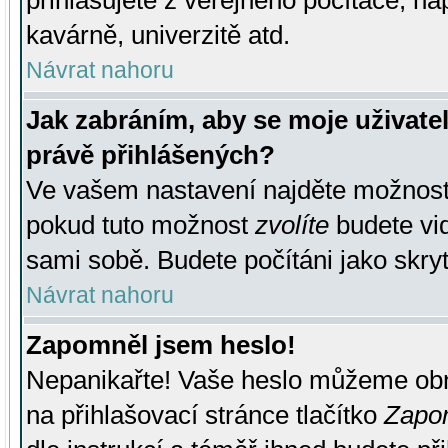
přihlašujete z veřejného počítače, na
kavárně, univerzitě atd.
Návrat nahoru
Jak zabráním, aby se moje uživate
právě přihlášených?
Ve vašem nastavení najděte možnos
pokud tuto možnost
zvolíte
budete vid
sami sobě. Budete počítáni jako skryt
Návrat nahoru
Zapomněl jsem heslo!
Nepanikařte! Vaše heslo můžeme obn
na přihlašovací stránce tlačítko
Zapom