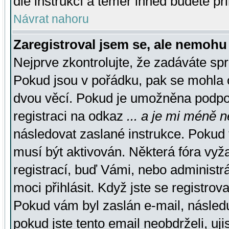
dle instrukcí a téměř ihned budete př
Návrat nahoru
Zaregistroval jsem se, ale nemohu 
Nejprve zkontrolujte, že zadáváte sp
Pokud jsou v pořádku, pak se mohla o
dvou věcí. Pokud je umožněna podpora
registraci na odkaz
... a je mi méně n
následovat zaslané instrukce. Pokud t
musí být aktivován. Některá fóra vyž
registrací, buď Vámi, nebo administr
moci přihlásit. Když jste se registrova
Pokud vám byl zaslán e-mail, násled
pokud jste tento email neobdrželi, uj