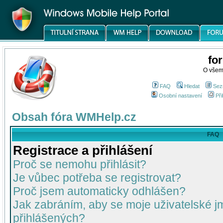
fo
O všem
FAQ
Hledat
Sez
Osobní nastavení
Při
Obsah fóra WMHelp.cz
FAQ
Registrace a přihlášení
Proč se nemohu přihlásit?
Je vůbec potřeba se registrovat?
Proč jsem automaticky odhlášen?
Jak zabráním, aby se moje uživatelské 
přihlášených?