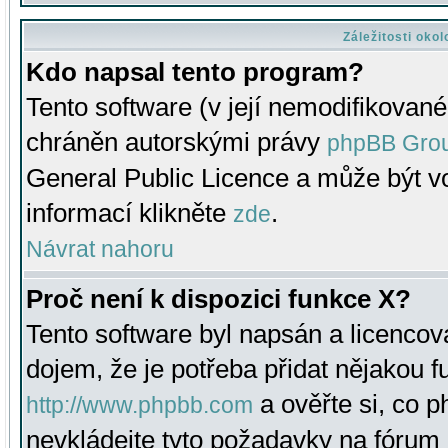
Záležitosti oko
Kdo napsal tento program?
Tento software (v její nemodifikované
chráněn autorskými právy
phpBB Gro
General Public Licence a může být vo
informací klikněte
.
zde
Návrat nahoru
Proč není k dispozici funkce X?
Tento software byl napsán a licenco
dojem, že je potřeba přidat nějakou f
a ověřte si, co 
http://www.phpbb.com
nevkládejte tyto požadavky na fóru