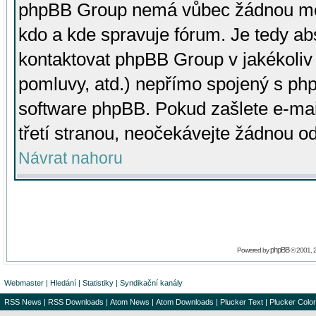
phpBB Group nemá vůbec žádnou moc 
kdo a kde spravuje fórum. Je tedy a
kontaktovat phpBB Group v jakékoliv p
pomluvy, atd.) nepřímo spojený s p
software phpBB. Pokud zašlete e-mai
třetí stranou, neočekávejte žádnou o
Návrat nahoru
phpBB
Powered by
© 2001, 
Webmaster
|
Hledání
|
Statistiky
|
Syndikační kanály
RSS News
|
RSS Downloads
|
Atom News
|
Atom Downloads
|
Plucker Text
|
Plucker Color