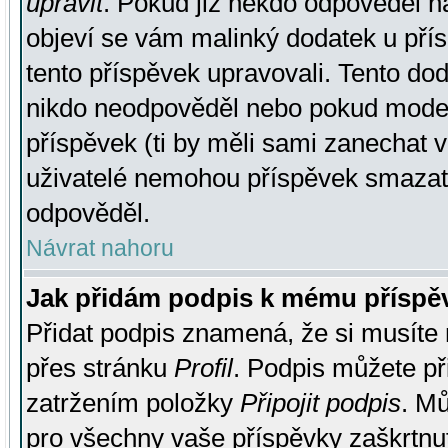
upravit
. Pokud již někdo odpověděl na
objeví se vám malinký dodatek u přísp
tento příspěvek upravovali. Tento do
nikdo neodpověděl nebo pokud moderá
příspěvek (ti by měli sami zanechat v
uživatelé nemohou příspěvek smazat,
odpověděl.
Návrat nahoru
Jak přidám podpis k mému příspě
Přidat podpis znamená, že si musíte n
přes stránku
Profil
. Podpis můžete p
zatržením položky
Připojit podpis
. Mů
pro všechny vaše příspěvky zaškrtnut