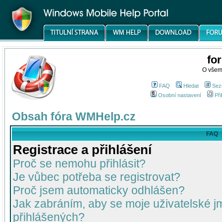
fo
O všem
FAQ
Hledat
Sez
Osobní nastavení
Při
Obsah fóra WMHelp.cz
FAQ
Registrace a přihlášení
Proč se nemohu přihlásit?
Je vůbec potřeba se registrovat?
Proč jsem automaticky odhlášen?
Jak zabráním, aby se moje uživatelské 
přihlášených?