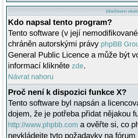
Záležitosti oko
Kdo napsal tento program?
Tento software (v její nemodifikované
chráněn autorskými právy
phpBB Gro
General Public Licence a může být vo
informací klikněte
.
zde
Návrat nahoru
Proč není k dispozici funkce X?
Tento software byl napsán a licenco
dojem, že je potřeba přidat nějakou f
a ověřte si, co 
http://www.phpbb.com
nevkládejte tyto požadavky na fóru