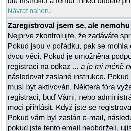
dle instrukcí a téměř ihned budete př
Návrat nahoru
Zaregistroval jsem se, ale nemohu 
Nejprve zkontrolujte, že zadáváte sp
Pokud jsou v pořádku, pak se mohla o
dvou věcí. Pokud je umožněna podpora
registraci na odkaz
... a je mi méně n
následovat zaslané instrukce. Pokud t
musí být aktivován. Některá fóra vyž
registrací, buď Vámi, nebo administr
moci přihlásit. Když jste se registrova
Pokud vám byl zaslán e-mail, násled
pokud jste tento email neobdrželi, uj