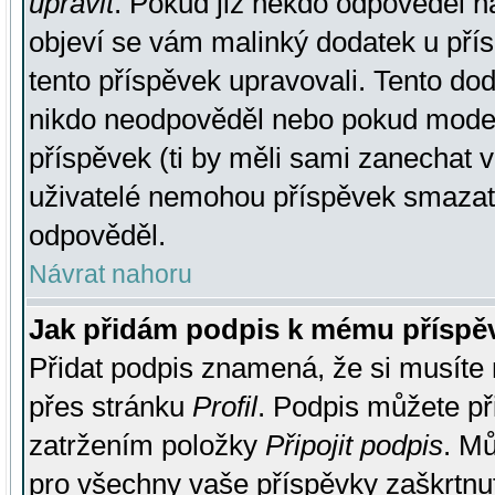
upravit
. Pokud již někdo odpověděl na
objeví se vám malinký dodatek u přísp
tento příspěvek upravovali. Tento do
nikdo neodpověděl nebo pokud moderá
příspěvek (ti by měli sami zanechat v
uživatelé nemohou příspěvek smazat,
odpověděl.
Návrat nahoru
Jak přidám podpis k mému příspě
Přidat podpis znamená, že si musíte n
přes stránku
Profil
. Podpis můžete p
zatržením položky
Připojit podpis
. Mů
pro všechny vaše příspěvky zaškrtnut