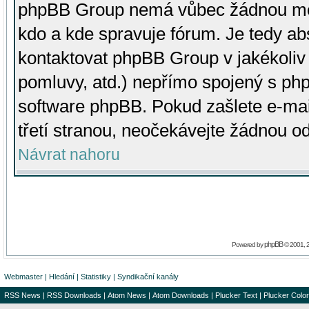
phpBB Group nemá vůbec žádnou moc 
kdo a kde spravuje fórum. Je tedy a
kontaktovat phpBB Group v jakékoliv p
pomluvy, atd.) nepřímo spojený s p
software phpBB. Pokud zašlete e-mai
třetí stranou, neočekávejte žádnou o
Návrat nahoru
phpBB
Powered by
© 2001, 
Webmaster
|
Hledání
|
Statistiky
|
Syndikační kanály
RSS News
|
RSS Downloads
|
Atom News
|
Atom Downloads
|
Plucker Text
|
Plucker Color