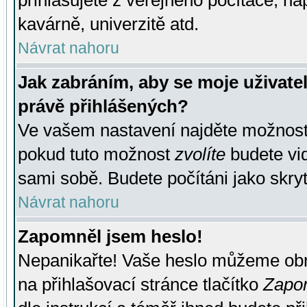
přihlašujete z veřejného počítače, na
kavárně, univerzitě atd.
Návrat nahoru
Jak zabráním, aby se moje uživate
právě přihlášených?
Ve vašem nastavení najděte možnos
pokud tuto možnost
zvolíte
budete vid
sami sobě. Budete počítáni jako skryt
Návrat nahoru
Zapomněl jsem heslo!
Nepanikařte! Vaše heslo můžeme obn
na přihlašovací stránce tlačítko
Zapom