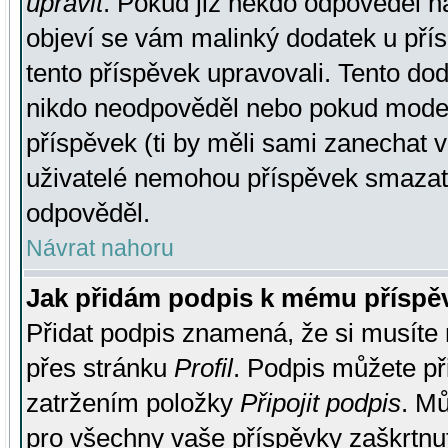
upravit
. Pokud již někdo odpověděl na
objeví se vám malinký dodatek u přísp
tento příspěvek upravovali. Tento do
nikdo neodpověděl nebo pokud moderá
příspěvek (ti by měli sami zanechat v
uživatelé nemohou příspěvek smazat,
odpověděl.
Návrat nahoru
Jak přidám podpis k mému příspě
Přidat podpis znamená, že si musíte n
přes stránku
Profil
. Podpis můžete p
zatržením položky
Připojit podpis
. Mů
pro všechny vaše příspěvky zaškrtnut