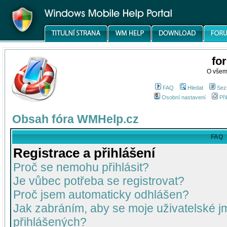
fo
O všem
FAQ
Hledat
Sez
Osobní nastavení
Při
Obsah fóra WMHelp.cz
FAQ
Registrace a přihlášení
Proč se nemohu přihlásit?
Je vůbec potřeba se registrovat?
Proč jsem automaticky odhlášen?
Jak zabráním, aby se moje uživatelské 
přihlášených?