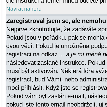
dle instrukcí a téměř ihned budete př
Návrat nahoru
Zaregistroval jsem se, ale nemohu 
Nejprve zkontrolujte, že zadáváte sp
Pokud jsou v pořádku, pak se mohla o
dvou věcí. Pokud je umožněna podpora
registraci na odkaz
... a je mi méně n
následovat zaslané instrukce. Pokud t
musí být aktivován. Některá fóra vyž
registrací, buď Vámi, nebo administr
moci přihlásit. Když jste se registrova
Pokud vám byl zaslán e-mail, násled
pokud jste tento email neobdrželi, uj