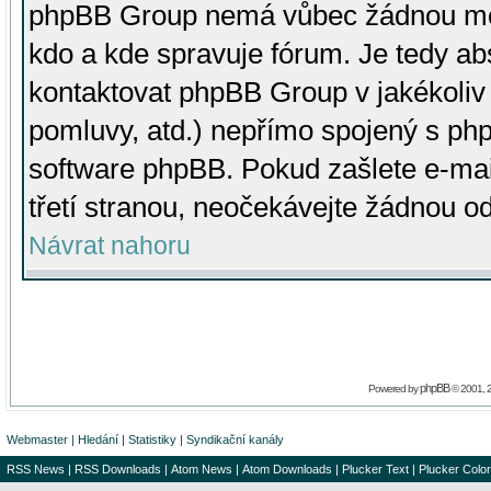
phpBB Group nemá vůbec žádnou moc 
kdo a kde spravuje fórum. Je tedy a
kontaktovat phpBB Group v jakékoliv p
pomluvy, atd.) nepřímo spojený s p
software phpBB. Pokud zašlete e-mai
třetí stranou, neočekávejte žádnou o
Návrat nahoru
phpBB
Powered by
© 2001, 
Webmaster
|
Hledání
|
Statistiky
|
Syndikační kanály
RSS News
|
RSS Downloads
|
Atom News
|
Atom Downloads
|
Plucker Text
|
Plucker Color