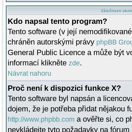
Záležitosti oko
Kdo napsal tento program?
Tento software (v její nemodifikované
chráněn autorskými právy
phpBB Gro
General Public Licence a může být vo
informací klikněte
.
zde
Návrat nahoru
Proč není k dispozici funkce X?
Tento software byl napsán a licenco
dojem, že je potřeba přidat nějakou f
a ověřte si, co 
http://www.phpbb.com
nevkládejte tyto požadavky na fóru