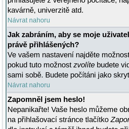
přihlašujete z veřejného počítače, na
kavárně, univerzitě atd.
Návrat nahoru
Jak zabráním, aby se moje uživate
právě přihlášených?
Ve vašem nastavení najděte možnos
pokud tuto možnost
zvolíte
budete vid
sami sobě. Budete počítáni jako skryt
Návrat nahoru
Zapomněl jsem heslo!
Nepanikařte! Vaše heslo můžeme obn
na přihlašovací stránce tlačítko
Zapom