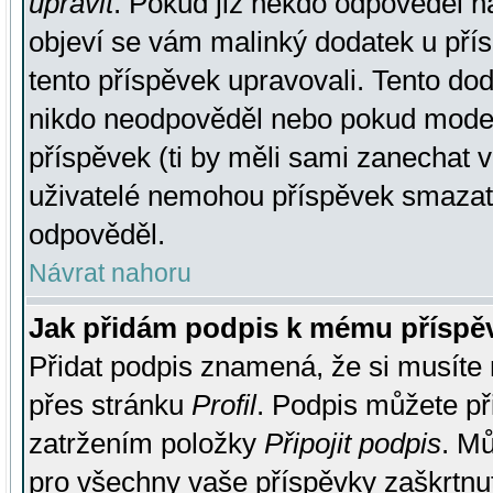
upravit
. Pokud již někdo odpověděl na
objeví se vám malinký dodatek u přísp
tento příspěvek upravovali. Tento do
nikdo neodpověděl nebo pokud moderá
příspěvek (ti by měli sami zanechat v
uživatelé nemohou příspěvek smazat,
odpověděl.
Návrat nahoru
Jak přidám podpis k mému příspě
Přidat podpis znamená, že si musíte n
přes stránku
Profil
. Podpis můžete p
zatržením položky
Připojit podpis
. Mů
pro všechny vaše příspěvky zaškrtnut