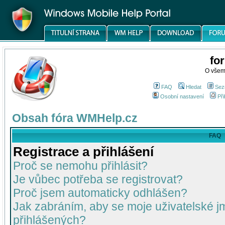
fo
O všem
FAQ
Hledat
Sez
Osobní nastavení
Při
Obsah fóra WMHelp.cz
FAQ
Registrace a přihlášení
Proč se nemohu přihlásit?
Je vůbec potřeba se registrovat?
Proč jsem automaticky odhlášen?
Jak zabráním, aby se moje uživatelské 
přihlášených?