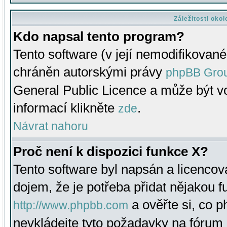
Záležitosti oko
Kdo napsal tento program?
Tento software (v její nemodifikované
chráněn autorskými právy
phpBB Gro
General Public Licence a může být vo
informací klikněte
.
zde
Návrat nahoru
Proč není k dispozici funkce X?
Tento software byl napsán a licenco
dojem, že je potřeba přidat nějakou f
a ověřte si, co 
http://www.phpbb.com
nevkládejte tyto požadavky na fóru