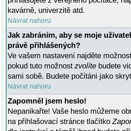
přihlašujete z veřejného počítače, na
kavárně, univerzitě atd.
Návrat nahoru
Jak zabráním, aby se moje uživate
právě přihlášených?
Ve vašem nastavení najděte možnos
pokud tuto možnost
zvolíte
budete vid
sami sobě. Budete počítáni jako skryt
Návrat nahoru
Zapomněl jsem heslo!
Nepanikařte! Vaše heslo můžeme obn
na přihlašovací stránce tlačítko
Zapom