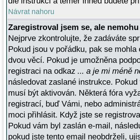
dle instrukcí a téměř ihned budete př
Návrat nahoru
Zaregistroval jsem se, ale nemohu 
Nejprve zkontrolujte, že zadáváte sp
Pokud jsou v pořádku, pak se mohla o
dvou věcí. Pokud je umožněna podpora
registraci na odkaz
... a je mi méně n
následovat zaslané instrukce. Pokud t
musí být aktivován. Některá fóra vyž
registrací, buď Vámi, nebo administr
moci přihlásit. Když jste se registrova
Pokud vám byl zaslán e-mail, násled
pokud jste tento email neobdrželi, uj