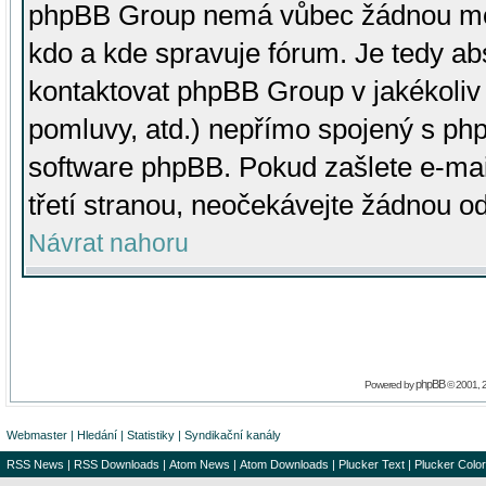
phpBB Group nemá vůbec žádnou moc 
kdo a kde spravuje fórum. Je tedy a
kontaktovat phpBB Group v jakékoliv p
pomluvy, atd.) nepřímo spojený s p
software phpBB. Pokud zašlete e-mai
třetí stranou, neočekávejte žádnou o
Návrat nahoru
phpBB
Powered by
© 2001, 
Webmaster
|
Hledání
|
Statistiky
|
Syndikační kanály
RSS News
|
RSS Downloads
|
Atom News
|
Atom Downloads
|
Plucker Text
|
Plucker Color