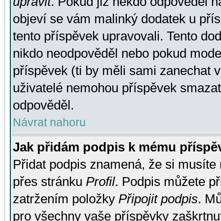
upravit
. Pokud již někdo odpověděl na
objeví se vám malinký dodatek u přísp
tento příspěvek upravovali. Tento do
nikdo neodpověděl nebo pokud moderá
příspěvek (ti by měli sami zanechat v
uživatelé nemohou příspěvek smazat,
odpověděl.
Návrat nahoru
Jak přidám podpis k mému příspě
Přidat podpis znamená, že si musíte n
přes stránku
Profil
. Podpis můžete p
zatržením položky
Připojit podpis
. Mů
pro všechny vaše příspěvky zaškrtnut