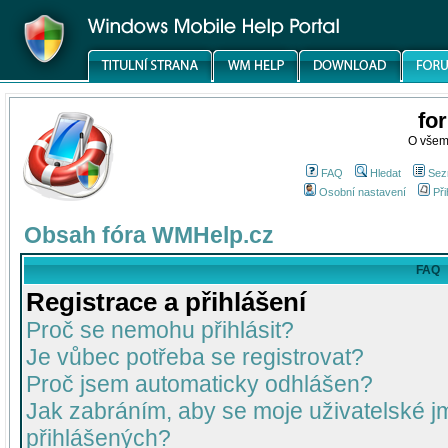
fo
O všem
FAQ
Hledat
Sez
Osobní nastavení
Při
Obsah fóra WMHelp.cz
FAQ
Registrace a přihlášení
Proč se nemohu přihlásit?
Je vůbec potřeba se registrovat?
Proč jsem automaticky odhlášen?
Jak zabráním, aby se moje uživatelské 
přihlášených?