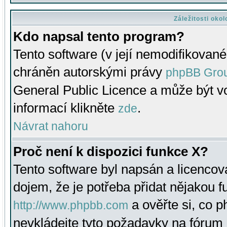
Záležitosti oko
Kdo napsal tento program?
Tento software (v její nemodifikované
chráněn autorskými právy
phpBB Gro
General Public Licence a může být vo
informací klikněte
.
zde
Návrat nahoru
Proč není k dispozici funkce X?
Tento software byl napsán a licenco
dojem, že je potřeba přidat nějakou f
a ověřte si, co 
http://www.phpbb.com
nevkládejte tyto požadavky na fóru