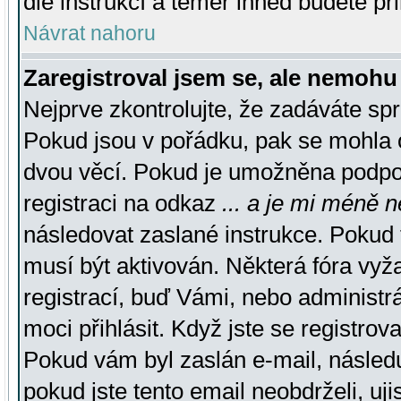
dle instrukcí a téměř ihned budete př
Návrat nahoru
Zaregistroval jsem se, ale nemohu 
Nejprve zkontrolujte, že zadáváte sp
Pokud jsou v pořádku, pak se mohla o
dvou věcí. Pokud je umožněna podpora
registraci na odkaz
... a je mi méně n
následovat zaslané instrukce. Pokud t
musí být aktivován. Některá fóra vyž
registrací, buď Vámi, nebo administr
moci přihlásit. Když jste se registrova
Pokud vám byl zaslán e-mail, násled
pokud jste tento email neobdrželi, uj