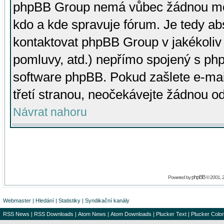
phpBB Group nemá vůbec žádnou moc 
kdo a kde spravuje fórum. Je tedy a
kontaktovat phpBB Group v jakékoliv p
pomluvy, atd.) nepřímo spojený s p
software phpBB. Pokud zašlete e-mai
třetí stranou, neočekávejte žádnou o
Návrat nahoru
phpBB
Powered by
© 2001, 
Webmaster
|
Hledání
|
Statistiky
|
Syndikační kanály
RSS News
|
RSS Downloads
|
Atom News
|
Atom Downloads
|
Plucker Text
|
Plucker Color