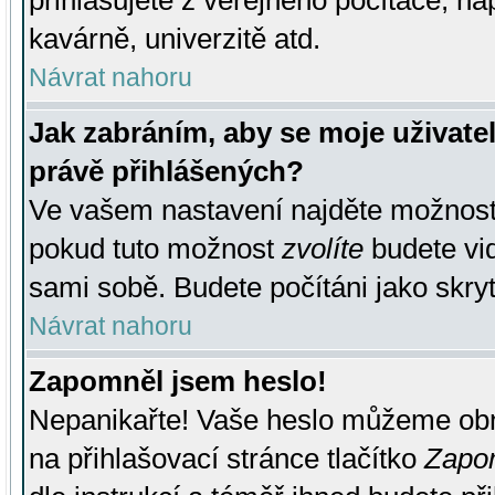
přihlašujete z veřejného počítače, na
kavárně, univerzitě atd.
Návrat nahoru
Jak zabráním, aby se moje uživate
právě přihlášených?
Ve vašem nastavení najděte možnos
pokud tuto možnost
zvolíte
budete vid
sami sobě. Budete počítáni jako skryt
Návrat nahoru
Zapomněl jsem heslo!
Nepanikařte! Vaše heslo můžeme obn
na přihlašovací stránce tlačítko
Zapom