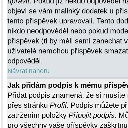
upravit
. Pokud již někdo odpověděl na
objeví se vám malinký dodatek u přísp
tento příspěvek upravovali. Tento do
nikdo neodpověděl nebo pokud moderá
příspěvek (ti by měli sami zanechat v
uživatelé nemohou příspěvek smazat,
odpověděl.
Návrat nahoru
Jak přidám podpis k mému příspě
Přidat podpis znamená, že si musíte n
přes stránku
Profil
. Podpis můžete p
zatržením položky
Připojit podpis
. Mů
pro všechny vaše příspěvky zaškrtnut