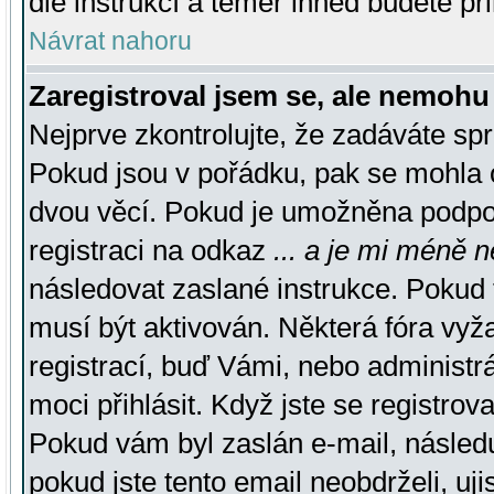
dle instrukcí a téměř ihned budete př
Návrat nahoru
Zaregistroval jsem se, ale nemohu 
Nejprve zkontrolujte, že zadáváte sp
Pokud jsou v pořádku, pak se mohla o
dvou věcí. Pokud je umožněna podpora
registraci na odkaz
... a je mi méně n
následovat zaslané instrukce. Pokud t
musí být aktivován. Některá fóra vyž
registrací, buď Vámi, nebo administr
moci přihlásit. Když jste se registrova
Pokud vám byl zaslán e-mail, násled
pokud jste tento email neobdrželi, uj