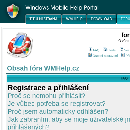
fo
O všem
FAQ
Hledat
Sez
Osobní nastavení
Při
Obsah fóra WMHelp.cz
FAQ
Registrace a přihlášení
Proč se nemohu přihlásit?
Je vůbec potřeba se registrovat?
Proč jsem automaticky odhlášen?
Jak zabráním, aby se moje uživatelské 
přihlášených?