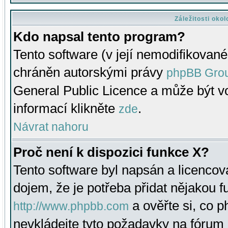
Záležitosti oko
Kdo napsal tento program?
Tento software (v její nemodifikované
chráněn autorskými právy
phpBB Gro
General Public Licence a může být vo
informací klikněte
.
zde
Návrat nahoru
Proč není k dispozici funkce X?
Tento software byl napsán a licenco
dojem, že je potřeba přidat nějakou f
a ověřte si, co 
http://www.phpbb.com
nevkládejte tyto požadavky na fóru