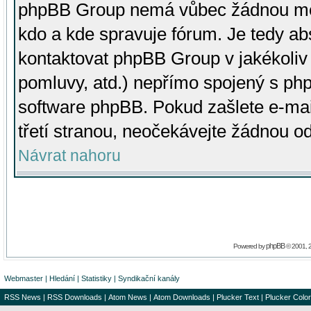
phpBB Group nemá vůbec žádnou moc 
kdo a kde spravuje fórum. Je tedy a
kontaktovat phpBB Group v jakékoliv p
pomluvy, atd.) nepřímo spojený s p
software phpBB. Pokud zašlete e-mai
třetí stranou, neočekávejte žádnou o
Návrat nahoru
phpBB
Powered by
© 2001, 
Webmaster
|
Hledání
|
Statistiky
|
Syndikační kanály
RSS News
|
RSS Downloads
|
Atom News
|
Atom Downloads
|
Plucker Text
|
Plucker Color