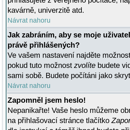
přihlašujete z veřejného počítače, na
kavárně, univerzitě atd.
Návrat nahoru
Jak zabráním, aby se moje uživate
právě přihlášených?
Ve vašem nastavení najděte možnos
pokud tuto možnost
zvolíte
budete vid
sami sobě. Budete počítáni jako skryt
Návrat nahoru
Zapomněl jsem heslo!
Nepanikařte! Vaše heslo můžeme obn
na přihlašovací stránce tlačítko
Zapom