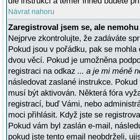
dle instrukcí a téměř ihned budete př
Návrat nahoru
Zaregistroval jsem se, ale nemohu 
Nejprve zkontrolujte, že zadáváte sp
Pokud jsou v pořádku, pak se mohla o
dvou věcí. Pokud je umožněna podpora
registraci na odkaz
... a je mi méně n
následovat zaslané instrukce. Pokud t
musí být aktivován. Některá fóra vyž
registrací, buď Vámi, nebo administr
moci přihlásit. Když jste se registrova
Pokud vám byl zaslán e-mail, násled
pokud jste tento email neobdrželi, uj