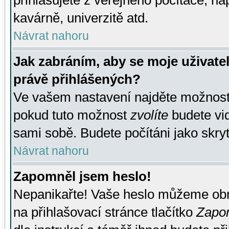
přihlašujete z veřejného počítače, na
kavárně, univerzitě atd.
Návrat nahoru
Jak zabráním, aby se moje uživate
právě přihlášených?
Ve vašem nastavení najděte možnos
pokud tuto možnost
zvolíte
budete vid
sami sobě. Budete počítáni jako skryt
Návrat nahoru
Zapomněl jsem heslo!
Nepanikařte! Vaše heslo můžeme obn
na přihlašovací stránce tlačítko
Zapom