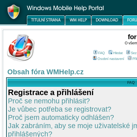
fo
O všem
FAQ
Hledat
Sez
Osobní nastavení
Při
Obsah fóra WMHelp.cz
FAQ
Registrace a přihlášení
Proč se nemohu přihlásit?
Je vůbec potřeba se registrovat?
Proč jsem automaticky odhlášen?
Jak zabráním, aby se moje uživatelské 
přihlášených?