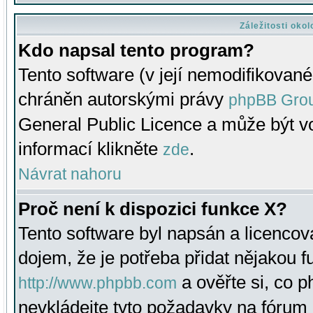
Záležitosti oko
Kdo napsal tento program?
Tento software (v její nemodifikované
chráněn autorskými právy
phpBB Gro
General Public Licence a může být vo
informací klikněte
.
zde
Návrat nahoru
Proč není k dispozici funkce X?
Tento software byl napsán a licenco
dojem, že je potřeba přidat nějakou f
a ověřte si, co 
http://www.phpbb.com
nevkládejte tyto požadavky na fóru