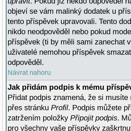
upravit
. Pokud již někdo odpověděl na
objeví se vám malinký dodatek u přísp
tento příspěvek upravovali. Tento do
nikdo neodpověděl nebo pokud moderá
příspěvek (ti by měli sami zanechat v
uživatelé nemohou příspěvek smazat,
odpověděl.
Návrat nahoru
Jak přidám podpis k mému příspě
Přidat podpis znamená, že si musíte n
přes stránku
Profil
. Podpis můžete p
zatržením položky
Připojit podpis
. Mů
pro všechny vaše příspěvky zaškrtnut