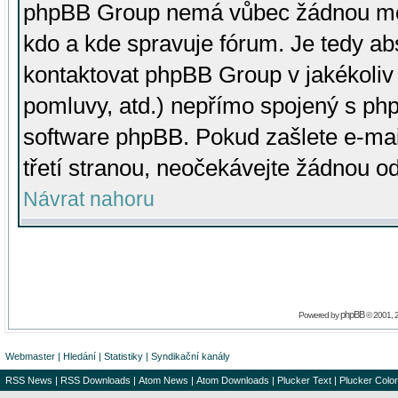
phpBB Group nemá vůbec žádnou moc 
kdo a kde spravuje fórum. Je tedy a
kontaktovat phpBB Group v jakékoliv p
pomluvy, atd.) nepřímo spojený s p
software phpBB. Pokud zašlete e-mai
třetí stranou, neočekávejte žádnou o
Návrat nahoru
phpBB
Powered by
© 2001, 
Webmaster
|
Hledání
|
Statistiky
|
Syndikační kanály
RSS News
|
RSS Downloads
|
Atom News
|
Atom Downloads
|
Plucker Text
|
Plucker Color