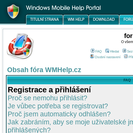
fo
O všem
FAQ
Hledat
Sez
Osobní nastavení
Při
Obsah fóra WMHelp.cz
FAQ
Registrace a přihlášení
Proč se nemohu přihlásit?
Je vůbec potřeba se registrovat?
Proč jsem automaticky odhlášen?
Jak zabráním, aby se moje uživatelské 
přihlášených?