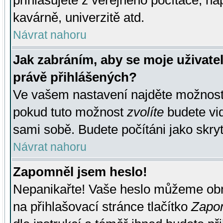
přihlašujete z veřejného počítače, na
kavárně, univerzitě atd.
Návrat nahoru
Jak zabráním, aby se moje uživate
právě přihlášených?
Ve vašem nastavení najděte možnos
pokud tuto možnost
zvolíte
budete vid
sami sobě. Budete počítáni jako skryt
Návrat nahoru
Zapomněl jsem heslo!
Nepanikařte! Vaše heslo můžeme obn
na přihlašovací stránce tlačítko
Zapom