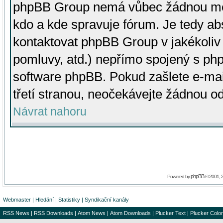
phpBB Group nemá vůbec žádnou moc 
kdo a kde spravuje fórum. Je tedy a
kontaktovat phpBB Group v jakékoliv p
pomluvy, atd.) nepřímo spojený s p
software phpBB. Pokud zašlete e-mai
třetí stranou, neočekávejte žádnou o
Návrat nahoru
phpBB
Powered by
© 2001, 
Webmaster
|
Hledání
|
Statistiky
|
Syndikační kanály
RSS News
|
RSS Downloads
|
Atom News
|
Atom Downloads
|
Plucker Text
|
Plucker Color