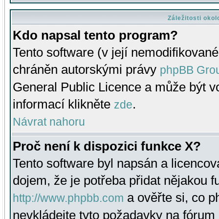
Záležitosti oko
Kdo napsal tento program?
Tento software (v její nemodifikované
chráněn autorskými právy
phpBB Gro
General Public Licence a může být vo
informací klikněte
.
zde
Návrat nahoru
Proč není k dispozici funkce X?
Tento software byl napsán a licenco
dojem, že je potřeba přidat nějakou f
a ověřte si, co 
http://www.phpbb.com
nevkládejte tyto požadavky na fóru