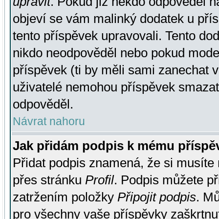
upravit
. Pokud již někdo odpověděl na
objeví se vám malinký dodatek u přísp
tento příspěvek upravovali. Tento do
nikdo neodpověděl nebo pokud moderá
příspěvek (ti by měli sami zanechat v
uživatelé nemohou příspěvek smazat,
odpověděl.
Návrat nahoru
Jak přidám podpis k mému příspě
Přidat podpis znamená, že si musíte n
přes stránku
Profil
. Podpis můžete p
zatržením položky
Připojit podpis
. Mů
pro všechny vaše příspěvky zaškrtnut