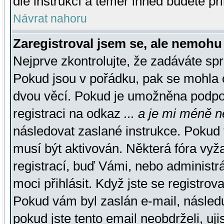
dle instrukcí a téměř ihned budete př
Návrat nahoru
Zaregistroval jsem se, ale nemohu 
Nejprve zkontrolujte, že zadáváte sp
Pokud jsou v pořádku, pak se mohla o
dvou věcí. Pokud je umožněna podpora
registraci na odkaz
... a je mi méně n
následovat zaslané instrukce. Pokud t
musí být aktivován. Některá fóra vyž
registrací, buď Vámi, nebo administr
moci přihlásit. Když jste se registrova
Pokud vám byl zaslán e-mail, násled
pokud jste tento email neobdrželi, uj