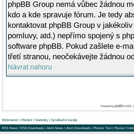
phpBB Group nemá vůbec žádnou moc 
kdo a kde spravuje fórum. Je tedy a
kontaktovat phpBB Group v jakékoliv p
pomluvy, atd.) nepřímo spojený s p
software phpBB. Pokud zašlete e-mai
třetí stranou, neočekávejte žádnou o
Návrat nahoru
phpBB
Powered by
© 2001, 
Webmaster
|
Hledání
|
Statistiky
|
Syndikační kanály
RSS News
|
RSS Downloads
|
Atom News
|
Atom Downloads
|
Plucker Text
|
Plucker Color