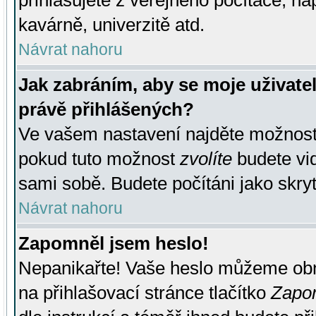
přihlašujete z veřejného počítače, na
kavárně, univerzitě atd.
Návrat nahoru
Jak zabráním, aby se moje uživate
právě přihlášených?
Ve vašem nastavení najděte možnos
pokud tuto možnost
zvolíte
budete vid
sami sobě. Budete počítáni jako skryt
Návrat nahoru
Zapomněl jsem heslo!
Nepanikařte! Vaše heslo můžeme obn
na přihlašovací stránce tlačítko
Zapom