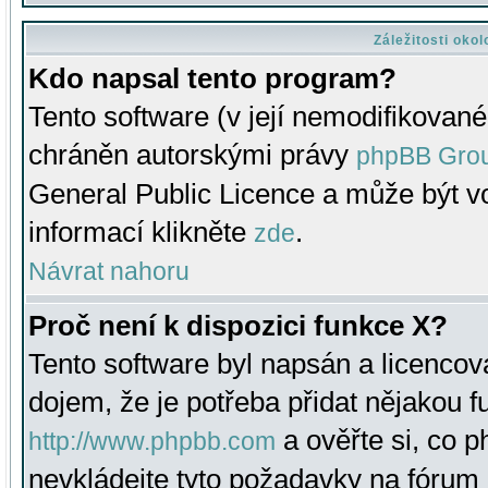
Záležitosti oko
Kdo napsal tento program?
Tento software (v její nemodifikované
chráněn autorskými právy
phpBB Gro
General Public Licence a může být vo
informací klikněte
.
zde
Návrat nahoru
Proč není k dispozici funkce X?
Tento software byl napsán a licenco
dojem, že je potřeba přidat nějakou f
a ověřte si, co 
http://www.phpbb.com
nevkládejte tyto požadavky na fóru