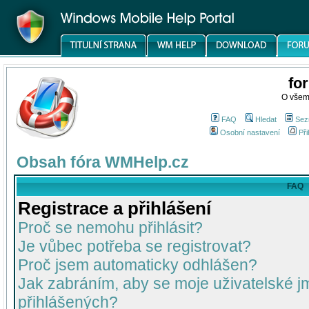
fo
O všem
FAQ
Hledat
Sez
Osobní nastavení
Při
Obsah fóra WMHelp.cz
FAQ
Registrace a přihlášení
Proč se nemohu přihlásit?
Je vůbec potřeba se registrovat?
Proč jsem automaticky odhlášen?
Jak zabráním, aby se moje uživatelské 
přihlášených?