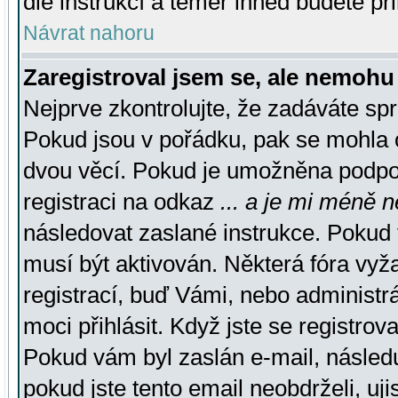
dle instrukcí a téměř ihned budete př
Návrat nahoru
Zaregistroval jsem se, ale nemohu 
Nejprve zkontrolujte, že zadáváte sp
Pokud jsou v pořádku, pak se mohla o
dvou věcí. Pokud je umožněna podpora
registraci na odkaz
... a je mi méně n
následovat zaslané instrukce. Pokud t
musí být aktivován. Některá fóra vyž
registrací, buď Vámi, nebo administr
moci přihlásit. Když jste se registrova
Pokud vám byl zaslán e-mail, násled
pokud jste tento email neobdrželi, uj