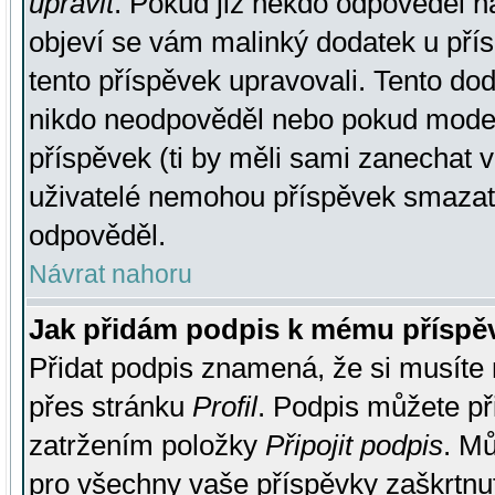
upravit
. Pokud již někdo odpověděl na
objeví se vám malinký dodatek u přísp
tento příspěvek upravovali. Tento do
nikdo neodpověděl nebo pokud moderá
příspěvek (ti by měli sami zanechat v
uživatelé nemohou příspěvek smazat,
odpověděl.
Návrat nahoru
Jak přidám podpis k mému příspě
Přidat podpis znamená, že si musíte n
přes stránku
Profil
. Podpis můžete p
zatržením položky
Připojit podpis
. Mů
pro všechny vaše příspěvky zaškrtnut