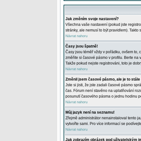
Jak změním svoje nastavení?
Všechna vaše nastavení (pokud jste registro
stránky, ale nemusí to být pravidlem). Takto
Návrat nahoru
Časy jsou špatně!
Časy jsou téměř vždy v pořádku, ovšem to, c
změňte si časové pásmo v profilu. Berte na
Takže pokud nejste registrováni, toto je dobr
Návrat nahoru
Změnil jsem časové pásmo, ale je to stále
Jste si jisti, že jste zadali časové pásmo sp
čas. Fórum není stavěno na uplatňování roz
posunutí časového pásma o jednu hodinu po 
Návrat nahoru
Můj jazyk není na seznamu!
Zřejmě administrátor nenainstaloval tento jaz
vytvořte sami. Pro více informací se podívej
Návrat nahoru
Jak zobrazím obrázek pod uživatelským 