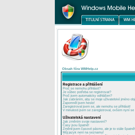
Obsah fóra WMHelp.cz
Registrace a přihlášení
Proč se nemohu přihlásit?
Je vůbec potřeba se registrovat?
Proč jsem automaticky odhlášen?
Jak zabráním, aby se moje uživatelské jméno ob
Zapomněl jsem heslo!
Zaregistroval jsem se, ale nemohu se přihlásit!
V minulosti jsem se zaregistroval, ovšem nyní se 
Uživatelská nastavení
Jak změním svoje nastavení?
Časy jsou špatně!
Změnil jsem časové pásmo, ale je to stále špatně
Můj jazyk není na seznamu!