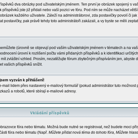
 příspěvků dva obrázky pod uživatelským jménem. Ten první je obrázek spojený s vaš
ik příspěvků jste již přidali nebo vaší pozici ve fóru. Pod ním se může nacházet vět
í obrázek každého uživatele. Záleží na administrátorovi, zda postavičky povolí či jak 
postavičky, pak právě tehdy toto administrátoři zakázali, a vy byste se měli zepta
nemůžete (úrovně se objevují pod vaším uživatelským jménem v tématech a na vaše
odnocení úrovní k rozlišení počtu vámi přidaných příspěvků a k identifikaci určitých
ít zvláštní vzhled. Prosím, nezatěžujte fórum zbytečným přispíváním jen, abyste d
 vašich příspěvků snížit.
 jsem vyzván k přihlášení!
-mail lidem přes nastavený e-mailový formulář (pokud administrátor tuto možnost po
azů a robotů, které sbírají e-mailové adresy.
Vkládání příspěvků
 obrazovce fóra nebo tématu. Možná bude nutné se registrovat, než budete moci přis
části fóra nebo tématu (Např.
Můžete přidat nová téma do tohoto fóra, Můžete hlasov