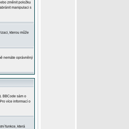
 nebo změnit položku
abránit manipulaci s
rizaci, kterou může
ejmě nemáte oprávněný
ky). BBCode sám o
Pro více informací o
tní
funkce, která