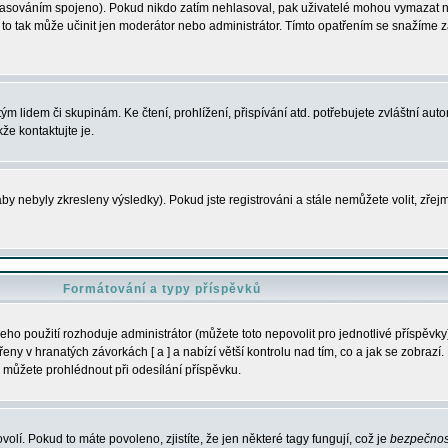
s hlasováním spojeno). Pokud nikdo zatím nehlasoval, pak uživatelé mohou vymazat
y to tak může učinit jen moderátor nebo administrátor. Tímto opatřením se snažíme z
m lidem či skupinám. Ke čtení, prohlížení, přispívání atd. potřebujete zvláštní auto
že kontaktujte je.
aby nebyly zkresleny výsledky). Pokud jste registrováni a stále nemůžete volit, zř
Formátování a typy příspěvků
ho použití rozhoduje administrátor (můžete toto nepovolit pro jednotlivé příspěv
y v hranatých závorkách [ a ] a nabízí větší kontrolu nad tím, co a jak se zobrazí. 
 můžete prohlédnout při odesílání příspěvku.
volí. Pokud to máte povoleno, zjistíte, že jen některé tagy fungují, což je
bezpečnos