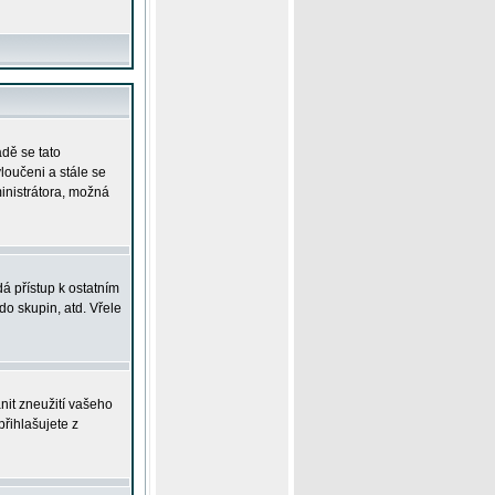
adě se tato
yloučeni a stále se
ministrátora, možná
á přístup k ostatním
o skupin, atd. Vřele
nit zneužití vašeho
přihlašujete z