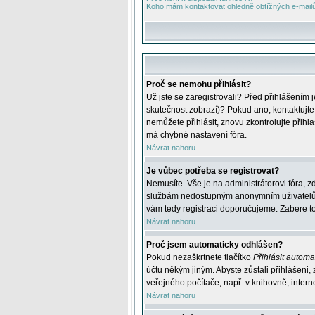
Koho mám kontaktovat ohledně obtížných e-mailů 
Proč se nemohu přihlásit?
Už jste se zaregistrovali? Před přihlášením 
skutečnost zobrazí)? Pokud ano, kontaktujte a
nemůžete přihlásit, znovu zkontrolujte přih
má chybné nastavení fóra.
Návrat nahoru
Je vůbec potřeba se registrovat?
Nemusíte. Vše je na administrátorovi fóra, z
službám nedostupným anonymním uživatelům, j
vám tedy registraci doporučujeme. Zabere to 
Návrat nahoru
Proč jsem automaticky odhlášen?
Pokud nezaškrtnete tlačítko
Přihlásit automat
účtu někým jiným. Abyste zůstali přihlášeni,
veřejného počítače, např. v knihovně, intern
Návrat nahoru