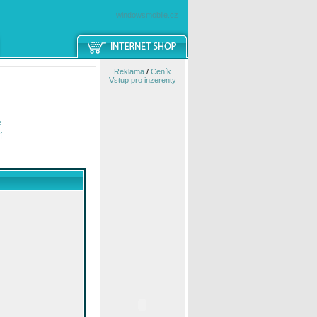
windowsmobile.cz
Reklama
/
Ceník
Vstup pro inzerenty
e
í