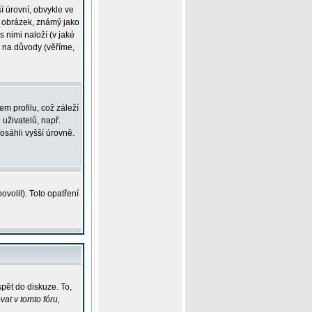
í úrovní, obvykle ve
ší obrázek, známý jako
s nimi naloží (v jaké
t na důvody (věříme,
m profilu, což záleží
 uživatelů, např.
osáhli vyšší úrovně.
volil). Toto opatření
pět do diskuze. To,
at v tomto fóru,