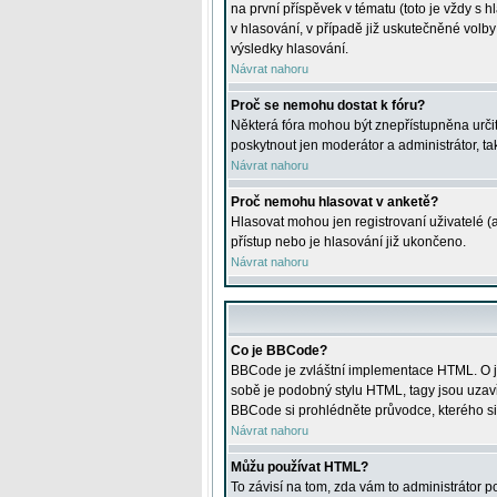
na první příspěvek v tématu (toto je vždy 
v hlasování, v případě již uskutečněné volb
výsledky hlasování.
Návrat nahoru
Proč se nemohu dostat k fóru?
Některá fóra mohou být znepřístupněna určitý
poskytnout jen moderátor a administrátor, tak
Návrat nahoru
Proč nemohu hlasovat v anketě?
Hlasovat mohou jen registrovaní uživatelé (
přístup nebo je hlasování již ukončeno.
Návrat nahoru
Co je BBCode?
BBCode je zvláštní implementace HTML. O je
sobě je podobný stylu HTML, tagy jsou uzavřen
BBCode si prohlédněte průvodce, kterého si
Návrat nahoru
Můžu používat HTML?
To závisí na tom, zda vám to administrátor po