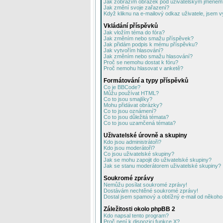
Jak zobrazím obrázek pod uživatelským jménem
Jak změní svoje zařazení?
Když kliknu na e-mailový odkaz uživatele, jsem v
Vkládání příspěvků
Jak vložím téma do fóra?
Jak změním nebo smažu příspěvek?
Jak přidám podpis k mému příspěvku?
Jak vytvořím hlasování?
Jak změním nebo smažu hlasování?
Proč se nemohu dostat k fóru?
Proč nemohu hlasovat v anketě?
Formátování a typy příspěvků
Co je BBCode?
Můžu používat HTML?
Co to jsou smajlíky?
Mohu přidávat obrázky?
Co to jsou oznámení?
Co to jsou důležitá témata?
Co to jsou uzamčená témata?
Uživatelské úrovně a skupiny
Kdo jsou administrátoři?
Kdo jsou moderátoři?
Co jsou uživatelské skupiny?
Jak se mohu zapojit do uživatelské skupiny?
Jak se stanu moderátorem uživatelské skupiny?
Soukromé zprávy
Nemůžu posílat soukromé zprávy!
Dostávám nechtěné soukromé zprávy!
Dostal jsem spamový a obtížný e-mail od někoho 
Záležitosti okolo phpBB 2
Kdo napsal tento program?
Proč není k dispozici funkce X?