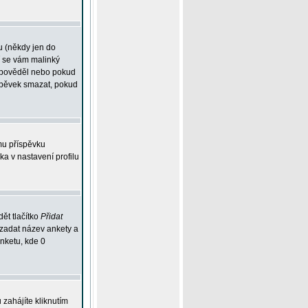
u (někdy jen do
í se vám malinký
odpověděl nebo pokud
íspěvek smazat, pokud
mu příspěvku
ka v nastavení profilu
ět tlačítko
Přidat
 zadat název ankety a
anketu, kde 0
zahájíte kliknutím