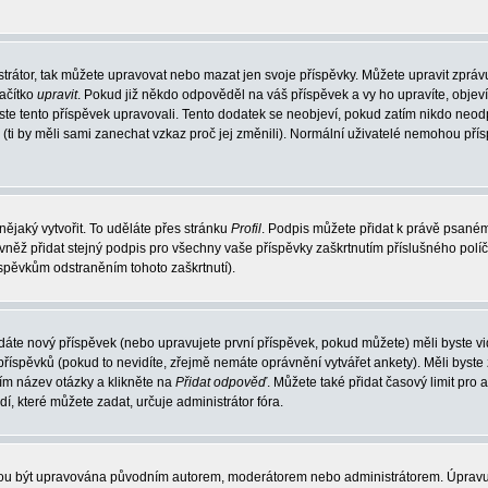
trátor, tak můžete upravovat nebo mazat jen svoje příspěvky. Můžete upravit zpráv
lačítko
upravit
. Pokud již někdo odpověděl na váš příspěvek a vy ho upravíte, objev
t jste tento příspěvek upravovali. Tento dodatek se neobjeví, pokud zatím nikdo ne
k (ti by měli sami zanechat vzkaz proč jej změnili). Normální uživatelé nemohou př
nějaký vytvořit. To uděláte přes stránku
Profil
. Podpis můžete přidat k právě psané
vněž přidat stejný podpis pro všechny vaše příspěvky zaškrtnutím příslušného políč
spěvkům odstraněním tohoto zaškrtnutí).
dáte nový příspěvek (nebo upravujete první příspěvek, pokud můžete) měli byste vid
íspěvků (pokud to nevidíte, zřejmě nemáte oprávnění vytvářet ankety). Měli byste
ím název otázky a klikněte na
Přidat odpověď
. Můžete také přidat časový limit pro 
které můžete zadat, určuje administrátor fóra.
ohou být upravována původním autorem, moderátorem nebo administrátorem. Úpravu 