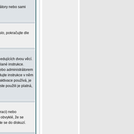
rátory nebo sami
slo
, pokračujte dle
edujících dvou věcí.
lané instrukce.
 nebo administrátorem
dujte instrukce v něm
aktivace používá, je
ste použili je platná,
traci) nebo
 obvyklé, že se
te se do diskuzí.