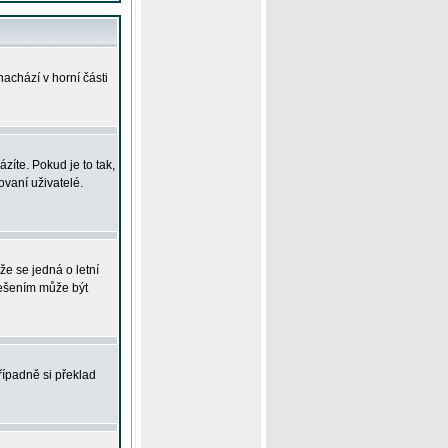
achází v horní části
íte. Pokud je to tak,
vaní uživatelé.
že se jedná o letní
Řešením může být
řípadně si překlad