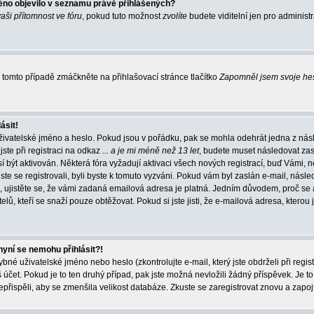
éno objevilo v seznamu právě přihlášených?
vaši přítomnost ve fóru
, pokud tuto možnost
zvolíte
budete viditelní jen pro administ
tomto případě zmáčkněte na přihlašovací stránce tlačítko
Zapomněl jsem svoje he
ásit!
živatelské jméno a heslo. Pokud jsou v pořádku, pak se mohla odehrát jedna z násl
ste při registraci na odkaz
... a je mi méně než 13 let
, budete muset následovat zas
í být aktivován. Některá fóra vyžadují aktivaci všech nových registrací, buď Vámi,
jste se registrovali, byli byste k tomuto vyzváni. Pokud vám byl zaslán e-mail, násle
, ujistěte se, že vámi zadaná emailová adresa je platná. Jedním důvodem, proč se 
elů, kteří se snaží pouze obtěžovat. Pokud si jste jisti, že e-mailová adresa, kterou j
nyní se nemohu přihlásit?!
né uživatelské jméno nebo heslo (zkontrolujte e-mail, který jste obdrželi při regis
čet. Pokud je to ten druhý případ, pak jste možná nevložili žádný příspěvek. Je to
nepřispěli, aby se zmenšila velikost databáze. Zkuste se zaregistrovat znovu a zapoj