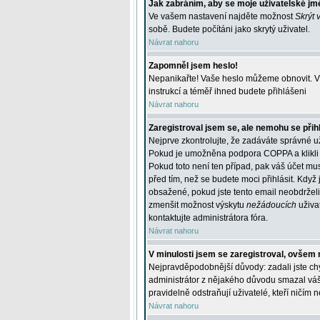
Jak zabráním, aby se moje uživatelské jm
Ve vašem nastavení najděte možnost
Skrýt 
sobě. Budete počítáni jako skrytý uživatel.
Návrat nahoru
Zapomněl jsem heslo!
Nepanikařte! Vaše heslo můžeme obnovit. V 
instrukcí a téměř ihned budete přihlášeni
Návrat nahoru
Zaregistroval jsem se, ale nemohu se přihl
Nejprve zkontrolujte, že zadáváte správné u
Pokud je umožněna podpora COPPA a klikli j
Pokud toto není ten případ, pak váš účet mus
před tím, než se budete moci přihlásit. Když 
obsažené, pokud jste tento email neobdrželi
zmenšit možnost výskytu
nežádoucích
uživat
kontaktujte administrátora fóra.
Návrat nahoru
V minulosti jsem se zaregistroval, ovšem 
Nejpravděpodobnější důvody: zadali jste chyb
administrátor z nějakého důvodu smazal váš ú
pravidelně odstraňují uživatelé, kteří ničím 
Návrat nahoru