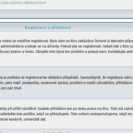
nebo právních záležitostí fóra?
Registrace a přihlášení
je nutné se nejdříve registrovat. Byla vám na fóru zakázána činnost (v takovém příp
dministrátora a ptejte se na důvody. Pokud jste se registrovali, nebyli jste z fóra v
lašovací jméno a heslo. Obvykle toto bývá ten problém a pokud není, kontaktujte ad
da je potřeba se registrovat ke vkládání příspěvků. Samozřejmě, že registrace vám d
ako např. postavičky, soukromé zprávy, posílání e-mailů uživatelům, přihlášení d
jen pár chvil.
icky při příští návštěvě
, budete přihlášeni jen po dobu práce na fóru. Toto má zabrá
 zaškrtněte toto políčko, když se přihlašujete. Toto ovšem nedoporučujeme, když se 
etové kavárně, univerzitě atd.