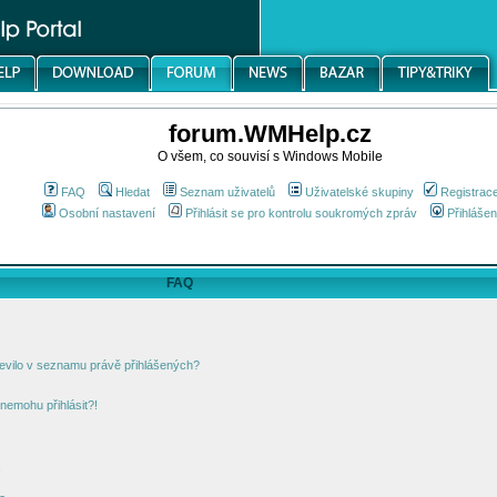
forum.WMHelp.cz
O všem, co souvisí s Windows Mobile
FAQ
Hledat
Seznam uživatelů
Uživatelské skupiny
Registrac
Osobní nastavení
Přihlásit se pro kontrolu soukromých zpráv
Přihlášen
FAQ
jevilo v seznamu právě přihlášených?
nemohu přihlásit?!
!