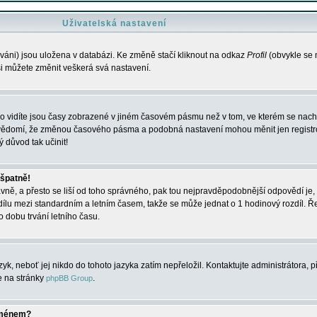
Uživatelská nastavení
váni) jsou uložena v databázi. Ke změně stačí kliknout na odkaz
Profil
(obvykle se n
 si můžete změnit veškerá svá nastavení.
o vidíte jsou časy zobrazené v jiném časovém pásmu než v tom, ve kterém se nacház
 vědomí, že změnou časového pásma a podobná nastavení mohou měnit jen registro
ý důvod tak učinit!
 špatně!
rávně, a přesto se liší od toho správného, pak tou nejpravděpodobnější odpovědí je, 
dílu mezi standardním a letním časem, takže se může jednat o 1 hodinový rozdíl. 
dobu trvání letního času.
yk, neboť jej nikdo do tohoto jazyka zatím nepřeložil. Kontaktujte administrátora, p
te na stránky
.
phpBB Group
jménem?