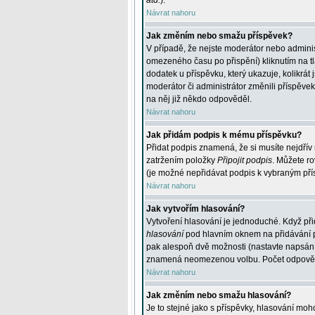
atd.
).
Návrat nahoru
Jak změním nebo smažu příspěvek?
V případě, že nejste moderátor nebo adminis
omezeného času po přispění) kliknutím na t
dodatek u příspěvku, který ukazuje, kolikrá
moderátor či administrátor změnili příspěve
na něj již někdo odpověděl.
Návrat nahoru
Jak přidám podpis k mému příspěvku?
Přidat podpis znamená, že si musíte nejdřív 
zatržením položky
Připojit podpis
. Můžete ro
(je možné nepřidávat podpis k vybraným pří
Návrat nahoru
Jak vytvořím hlasování?
Vytvoření hlasování je jednoduché. Když při
hlasování
pod hlavním oknem na přidávání př
pak alespoň dvě možnosti (nastavte napsán
znamená neomezenou volbu. Počet odpovědí, 
Návrat nahoru
Jak změním nebo smažu hlasování?
Je to stejné jako s příspěvky, hlasování m