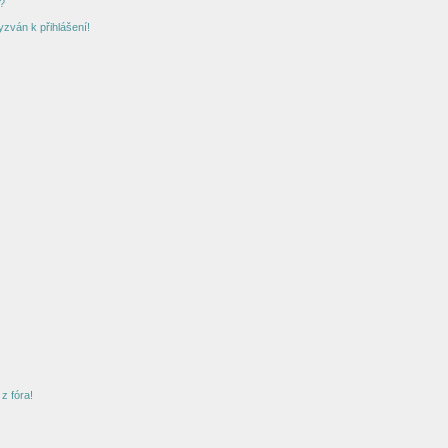
?
yzván k přihlášení!
z fóra!