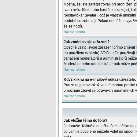
Možná, že jste zaregistrovali při prohlížení
tvaru hvězdiček nebo kostiček ukazující, kol
"postavička" (avatar), což je vlastně unikátn
podobě se zobrazí). Pokud nemůžete využívat 
že se hodí).
Návrat nahoru
Jak změní svoje zařazení?
Obecně vzato, svoje zařazení přímo změnit 
na použitém vzhledu). Většina fór používají h
označení moderátorů a administrátorů může m
Moderátor nebo administrátor pak může počet
Návrat nahoru
Když kliknu na e-mailový odkaz uživatele,
Pouze registrovaní uživatelé mohou posílat e
umožňuje zbavit se otravných anonymních vzk
Návrat nahoru
Jak vložím téma do fóra?
Jednouše. Klikněte na příslušné tlačítko na
co vám je povoleno můžete vidět na spodní 