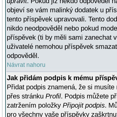
upravit
. Pokud již někdo odpověděl na
objeví se vám malinký dodatek u přísp
tento příspěvek upravovali. Tento do
nikdo neodpověděl nebo pokud moderá
příspěvek (ti by měli sami zanechat v
uživatelé nemohou příspěvek smazat,
odpověděl.
Návrat nahoru
Jak přidám podpis k mému příspě
Přidat podpis znamená, že si musíte n
přes stránku
Profil
. Podpis můžete p
zatržením položky
Připojit podpis
. Mů
pro všechny vaše příspěvky zaškrtnut