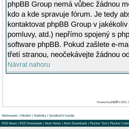
phpBB Group nemá vůbec žádnou moc 
kdo a kde spravuje fórum. Je tedy a
kontaktovat phpBB Group v jakékoliv p
pomluvy, atd.) nepřímo spojený s p
software phpBB. Pokud zašlete e-mai
třetí stranou, neočekávejte žádnou o
Návrat nahoru
phpBB
Powered by
© 2001, 
Webmaster
|
Hledání
|
Statistiky
|
Syndikační kanály
RSS News
|
RSS Downloads
|
Atom News
|
Atom Downloads
|
Plucker Text
|
Plucker Color