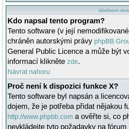
Záležitosti oko
Kdo napsal tento program?
Tento software (v její nemodifikované
chráněn autorskými právy
phpBB Gro
General Public Licence a může být vo
informací klikněte
.
zde
Návrat nahoru
Proč není k dispozici funkce X?
Tento software byl napsán a licenco
dojem, že je potřeba přidat nějakou f
a ověřte si, co 
http://www.phpbb.com
nevkládejte tyto požadavky na fóru