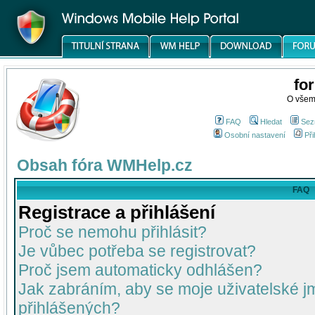
fo
O všem
FAQ
Hledat
Sez
Osobní nastavení
Při
Obsah fóra WMHelp.cz
FAQ
Registrace a přihlášení
Proč se nemohu přihlásit?
Je vůbec potřeba se registrovat?
Proč jsem automaticky odhlášen?
Jak zabráním, aby se moje uživatelské 
přihlášených?