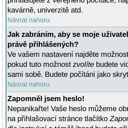
přihlašujete z veřejného počítače, na
kavárně, univerzitě atd.
Návrat nahoru
Jak zabráním, aby se moje uživate
právě přihlášených?
Ve vašem nastavení najděte možnos
pokud tuto možnost
zvolíte
budete vid
sami sobě. Budete počítáni jako skryt
Návrat nahoru
Zapomněl jsem heslo!
Nepanikařte! Vaše heslo můžeme obn
na přihlašovací stránce tlačítko
Zapom