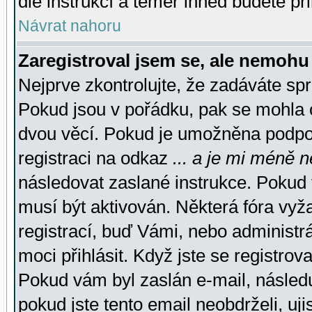
dle instrukcí a téměř ihned budete př
Návrat nahoru
Zaregistroval jsem se, ale nemohu 
Nejprve zkontrolujte, že zadáváte sp
Pokud jsou v pořádku, pak se mohla o
dvou věcí. Pokud je umožněna podpora
registraci na odkaz
... a je mi méně n
následovat zaslané instrukce. Pokud t
musí být aktivován. Některá fóra vyž
registrací, buď Vámi, nebo administr
moci přihlásit. Když jste se registrova
Pokud vám byl zaslán e-mail, násled
pokud jste tento email neobdrželi, uj