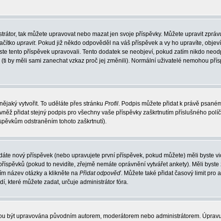
trátor, tak můžete upravovat nebo mazat jen svoje příspěvky. Můžete upravit zpráv
lačítko
upravit
. Pokud již někdo odpověděl na váš příspěvek a vy ho upravíte, objev
t jste tento příspěvek upravovali. Tento dodatek se neobjeví, pokud zatím nikdo ne
k (ti by měli sami zanechat vzkaz proč jej změnili). Normální uživatelé nemohou př
nějaký vytvořit. To uděláte přes stránku
Profil
. Podpis můžete přidat k právě psané
vněž přidat stejný podpis pro všechny vaše příspěvky zaškrtnutím příslušného políč
spěvkům odstraněním tohoto zaškrtnutí).
dáte nový příspěvek (nebo upravujete první příspěvek, pokud můžete) měli byste vid
íspěvků (pokud to nevidíte, zřejmě nemáte oprávnění vytvářet ankety). Měli byste
ím název otázky a klikněte na
Přidat odpověď
. Můžete také přidat časový limit pro 
které můžete zadat, určuje administrátor fóra.
ohou být upravována původním autorem, moderátorem nebo administrátorem. Úpravu 