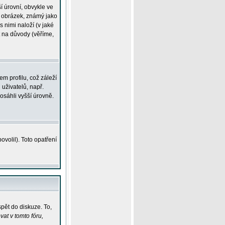
í úrovní, obvykle ve
ší obrázek, známý jako
s nimi naloží (v jaké
t na důvody (věříme,
m profilu, což záleží
 uživatelů, např.
osáhli vyšší úrovně.
volil). Toto opatření
pět do diskuze. To,
at v tomto fóru,