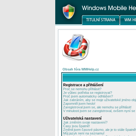
Obsah fóra WMHelp.cz
Registrace a přihlášení
Proč se nemohu přihlásit?
Je vůbec potřeba se registrovat?
Proč jsem automaticky odhlášen?
Jak zabráním, aby se moje uživatelské jméno ob
Zapomněl jsem heslo!
Zaregistroval jsem se, ale nemohu se přihlásit!
V minulosti jsem se zaregistroval, ovšem nyní se 
Uživatelská nastavení
Jak změním svoje nastavení?
Časy jsou špatně!
Změnil jsem časové pásmo, ale je to stále špatně
Můj jazyk není na seznamu!