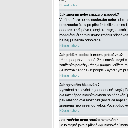
atd.
).
Návrat nahoru
Jak změním nebo smažu příspěvek?
V případě, že nejste moderátor nebo adminis
omezeného času po přispění) kliknutím na t
dodatek u příspěvku, který ukazuje, kolikrá
moderátor či administrátor změnili příspěve
na něj již někdo odpověděl.
Návrat nahoru
Jak přidám podpis k mému příspěvku?
Přidat podpis znamená, že si musíte nejdřív 
zatržením položky
Připojit podpis
. Můžete ro
(je možné nepřidávat podpis k vybraným pří
Návrat nahoru
Jak vytvořím hlasování?
Vytvoření hlasování je jednoduché. Když při
hlasování
pod hlavním oknem na přidávání př
pak alespoň dvě možnosti (nastavte napsán
znamená neomezenou volbu. Počet odpovědí, 
Návrat nahoru
Jak změním nebo smažu hlasování?
Je to stejné jako s příspěvky, hlasování m