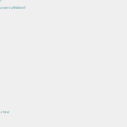
?
yzván k přihlášení!
z fóra!