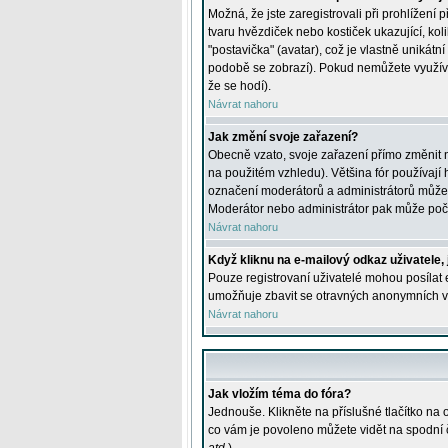
Možná, že jste zaregistrovali při prohlížení
tvaru hvězdiček nebo kostiček ukazující, kol
"postavička" (avatar), což je vlastně unikátn
podobě se zobrazí). Pokud nemůžete využívat 
že se hodí).
Návrat nahoru
Jak změní svoje zařazení?
Obecně vzato, svoje zařazení přímo změnit 
na použitém vzhledu). Většina fór používají h
označení moderátorů a administrátorů může m
Moderátor nebo administrátor pak může počet
Návrat nahoru
Když kliknu na e-mailový odkaz uživatele,
Pouze registrovaní uživatelé mohou posílat e
umožňuje zbavit se otravných anonymních vzk
Návrat nahoru
Jak vložím téma do fóra?
Jednouše. Klikněte na příslušné tlačítko na
co vám je povoleno můžete vidět na spodní 