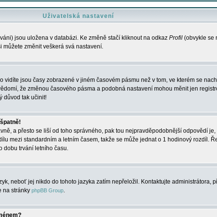
Uživatelská nastavení
váni) jsou uložena v databázi. Ke změně stačí kliknout na odkaz
Profil
(obvykle se n
 si můžete změnit veškerá svá nastavení.
o vidíte jsou časy zobrazené v jiném časovém pásmu než v tom, ve kterém se nacház
 vědomí, že změnou časového pásma a podobná nastavení mohou měnit jen registro
ý důvod tak učinit!
 špatně!
rávně, a přesto se liší od toho správného, pak tou nejpravděpodobnější odpovědí je, 
dílu mezi standardním a letním časem, takže se může jednat o 1 hodinový rozdíl. 
dobu trvání letního času.
yk, neboť jej nikdo do tohoto jazyka zatím nepřeložil. Kontaktujte administrátora, p
te na stránky
.
phpBB Group
jménem?