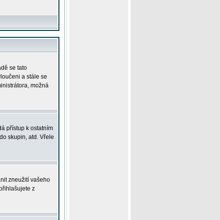
adě se tato
yloučeni a stále se
ministrátora, možná
á přístup k ostatním
o skupin, atd. Vřele
nit zneužití vašeho
přihlašujete z