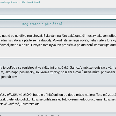
nebo právních záležitostí fóra?
Registrace a přihlášení
je nutné se nejdříve registrovat. Byla vám na fóru zakázána činnost (v takovém příp
dministrátora a ptejte se na důvody. Pokud jste se registrovali, nebyli jste z fóra v
lašovací jméno a heslo. Obvykle toto bývá ten problém a pokud není, kontaktujte ad
da je potřeba se registrovat ke vkládání příspěvků. Samozřejmě, že registrace vám d
ako např. postavičky, soukromé zprávy, posílání e-mailů uživatelům, přihlášení d
jen pár chvil.
icky při příští návštěvě
, budete přihlášeni jen po dobu práce na fóru. Toto má zabrá
 zaškrtněte toto políčko, když se přihlašujete. Toto ovšem nedoporučujeme, když se 
etové kavárně, univerzitě atd.