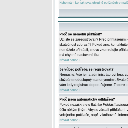
Koho mám kontaktovat ohledně obtížných e-mailů 
Proč se nemohu přihlásit?
Už jste se zaregistrovali? Před přihlášením 
skutečnost zobrazí)? Pokud ano, kontaktujte a
nemůžete přihlásit, znovu zkontrolujte přih
má chybné nastavení fóra.
Návrat nahoru
Je vůbec potřeba se registrovat?
Nemusíte. Vše je na administrátorovi fóra, z
službám nedostupným anonymním uživatelům, j
vám tedy registraci doporučujeme. Zabere to 
Návrat nahoru
Proč jsem automaticky odhlášen?
Pokud nezaškrtnete tlačítko
Přihlásit automat
účtu někým jiným. Abyste zůstali přihlášeni,
veřejného počítače, např. v knihovně, intern
Návrat nahoru