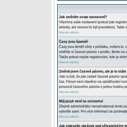
Jak změním svoje nastavení?
Všechna vaše nastavení (pokud jste registro
stránky, ale nemusí to být pravidlem). Takto
Návrat nahoru
Časy jsou špatně!
Časy jsou téměř vždy v pořádku, ovšem to, c
změňte si časové pásmo v profilu. Berte na
Takže pokud nejste registrováni, toto je dobr
Návrat nahoru
Změnil jsem časové pásmo, ale je to stále
Jste si jisti, že jste zadali časové pásmo sp
čas. Fórum není stavěno na uplatňování roz
posunutí časového pásma o jednu hodinu po 
Návrat nahoru
Můj jazyk není na seznamu!
Zřejmě administrátor nenainstaloval tento jaz
vytvořte sami. Pro více informací se podívej
Návrat nahoru
Jak zobrazím obrázek pod uživatelským 