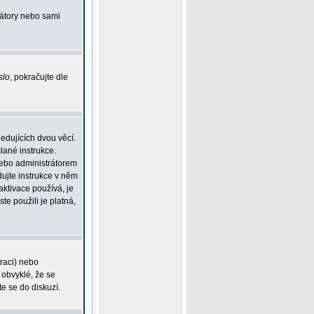
rátory nebo sami
slo
, pokračujte dle
edujících dvou věcí.
lané instrukce.
 nebo administrátorem
dujte instrukce v něm
aktivace používá, je
ste použili je platná,
traci) nebo
 obvyklé, že se
te se do diskuzí.