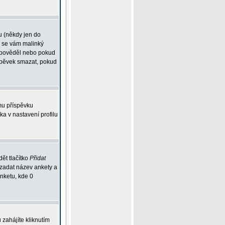
u (někdy jen do
í se vám malinký
odpověděl nebo pokud
íspěvek smazat, pokud
mu příspěvku
ka v nastavení profilu
ět tlačítko
Přidat
 zadat název ankety a
anketu, kde 0
zahájíte kliknutím