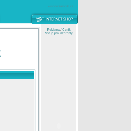
windowsmobile.cz
Reklama
/
Ceník
Vstup pro inzerenty
e
í