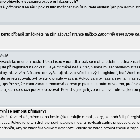
éno objevilo v seznamu právě přihlášených?
vaši přítomnost ve fóru
, pokud tuto možnost
zvolíte
budete viditelní jen pro administ
tomto případě zmáčkněte na přihlašovací stránce tlačítko
Zapomněl jsem svoje he
ásit!
živatelské jméno a heslo. Pokud jsou v pořádku, pak se mohla odehrát jedna z násl
ste při registraci na odkaz
... a je mi méně než 13 let
, budete muset následovat zas
í být aktivován. Některá fóra vyžadují aktivaci všech nových registrací, buď Vámi,
jste se registrovali, byli byste k tomuto vyzváni. Pokud vám byl zaslán e-mail, násle
, ujistěte se, že vámi zadaná emailová adresa je platná. Jedním důvodem, proč se 
elů, kteří se snaží pouze obtěžovat. Pokud si jste jisti, že e-mailová adresa, kterou j
nyní se nemohu přihlásit?!
né uživatelské jméno nebo heslo (zkontrolujte e-mail, který jste obdrželi při regis
čet. Pokud je to ten druhý případ, pak jste možná nevložili žádný příspěvek. Je to
nepřispěli, aby se zmenšila velikost databáze. Zkuste se zaregistrovat znovu a zapoj