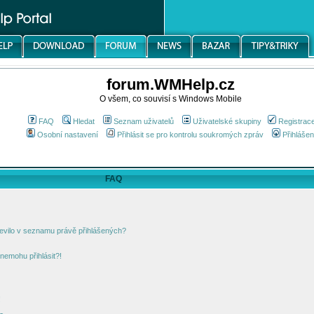
forum.WMHelp.cz
O všem, co souvisí s Windows Mobile
FAQ
Hledat
Seznam uživatelů
Uživatelské skupiny
Registrac
Osobní nastavení
Přihlásit se pro kontrolu soukromých zpráv
Přihlášen
FAQ
jevilo v seznamu právě přihlášených?
nemohu přihlásit?!
!