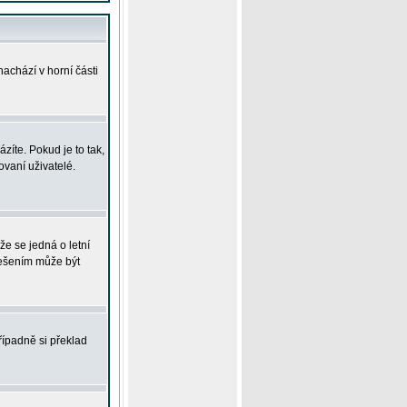
achází v horní části
íte. Pokud je to tak,
vaní uživatelé.
že se jedná o letní
Řešením může být
řípadně si překlad