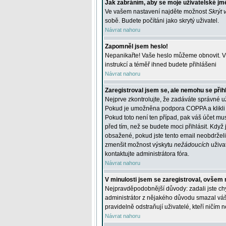
Jak zabráním, aby se moje uživatelské jm
Ve vašem nastavení najděte možnost
Skrýt 
sobě. Budete počítáni jako skrytý uživatel.
Návrat nahoru
Zapomněl jsem heslo!
Nepanikařte! Vaše heslo můžeme obnovit. V 
instrukcí a téměř ihned budete přihlášeni
Návrat nahoru
Zaregistroval jsem se, ale nemohu se přihl
Nejprve zkontrolujte, že zadáváte správné u
Pokud je umožněna podpora COPPA a klikli j
Pokud toto není ten případ, pak váš účet mus
před tím, než se budete moci přihlásit. Když 
obsažené, pokud jste tento email neobdrželi
zmenšit možnost výskytu
nežádoucích
uživat
kontaktujte administrátora fóra.
Návrat nahoru
V minulosti jsem se zaregistroval, ovšem 
Nejpravděpodobnější důvody: zadali jste chyb
administrátor z nějakého důvodu smazal váš ú
pravidelně odstraňují uživatelé, kteří ničím 
Návrat nahoru