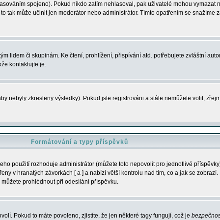
s hlasováním spojeno). Pokud nikdo zatím nehlasoval, pak uživatelé mohou vymazat
y to tak může učinit jen moderátor nebo administrátor. Tímto opatřením se snažíme z
m lidem či skupinám. Ke čtení, prohlížení, přispívání atd. potřebujete zvláštní auto
že kontaktujte je.
aby nebyly zkresleny výsledky). Pokud jste registrováni a stále nemůžete volit, zř
Formátování a typy příspěvků
ho použití rozhoduje administrátor (můžete toto nepovolit pro jednotlivé příspěv
y v hranatých závorkách [ a ] a nabízí větší kontrolu nad tím, co a jak se zobrazí. 
 můžete prohlédnout při odesílání příspěvku.
volí. Pokud to máte povoleno, zjistíte, že jen některé tagy fungují, což je
bezpečnos