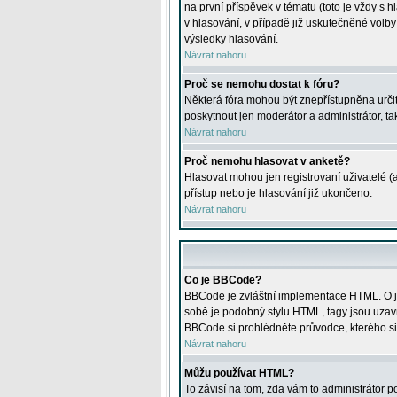
na první příspěvek v tématu (toto je vždy 
v hlasování, v případě již uskutečněné volb
výsledky hlasování.
Návrat nahoru
Proč se nemohu dostat k fóru?
Některá fóra mohou být znepřístupněna určitý
poskytnout jen moderátor a administrátor, tak
Návrat nahoru
Proč nemohu hlasovat v anketě?
Hlasovat mohou jen registrovaní uživatelé (
přístup nebo je hlasování již ukončeno.
Návrat nahoru
Co je BBCode?
BBCode je zvláštní implementace HTML. O je
sobě je podobný stylu HTML, tagy jsou uzavřen
BBCode si prohlédněte průvodce, kterého si
Návrat nahoru
Můžu používat HTML?
To závisí na tom, zda vám to administrátor po