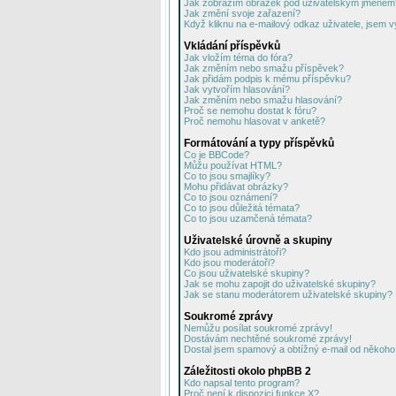
Jak zobrazím obrázek pod uživatelským jménem
Jak změní svoje zařazení?
Když kliknu na e-mailový odkaz uživatele, jsem v
Vkládání příspěvků
Jak vložím téma do fóra?
Jak změním nebo smažu příspěvek?
Jak přidám podpis k mému příspěvku?
Jak vytvořím hlasování?
Jak změním nebo smažu hlasování?
Proč se nemohu dostat k fóru?
Proč nemohu hlasovat v anketě?
Formátování a typy příspěvků
Co je BBCode?
Můžu používat HTML?
Co to jsou smajlíky?
Mohu přidávat obrázky?
Co to jsou oznámení?
Co to jsou důležitá témata?
Co to jsou uzamčená témata?
Uživatelské úrovně a skupiny
Kdo jsou administrátoři?
Kdo jsou moderátoři?
Co jsou uživatelské skupiny?
Jak se mohu zapojit do uživatelské skupiny?
Jak se stanu moderátorem uživatelské skupiny?
Soukromé zprávy
Nemůžu posílat soukromé zprávy!
Dostávám nechtěné soukromé zprávy!
Dostal jsem spamový a obtížný e-mail od někoho 
Záležitosti okolo phpBB 2
Kdo napsal tento program?
Proč není k dispozici funkce X?