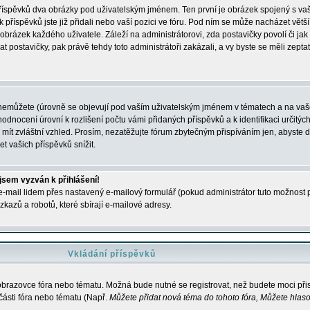
 příspěvků dva obrázky pod uživatelským jménem. Ten první je obrázek spojený s vaš
ik příspěvků jste již přidali nebo vaší pozici ve fóru. Pod ním se může nacházet vět
í obrázek každého uživatele. Záleží na administrátorovi, zda postavičky povolí či jak 
postavičky, pak právě tehdy toto administrátoři zakázali, a vy byste se měli zepta
nemůžete (úrovně se objevují pod vaším uživatelským jménem v tématech a na vaše
odnocení úrovní k rozlišení počtu vámi přidaných příspěvků a k identifikaci určitých
ít zvláštní vzhled. Prosím, nezatěžujte fórum zbytečným přispíváním jen, abyste d
 vašich příspěvků snížit.
 jsem vyzván k přihlášení!
-mail lidem přes nastavený e-mailový formulář (pokud administrátor tuto možnost po
azů a robotů, které sbírají e-mailové adresy.
Vkládání příspěvků
 obrazovce fóra nebo tématu. Možná bude nutné se registrovat, než budete moci přis
části fóra nebo tématu (Např.
Můžete přidat nová téma do tohoto fóra, Můžete hlasov