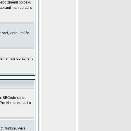
 nebo změnit položku
abránit manipulaci s
rizaci, kterou může
ejmě nemáte oprávněný
ky). BBCode sám o
Pro více informací o
tní
funkce, která