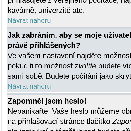
přihlašujete z veřejného počítače, na
kavárně, univerzitě atd.
Návrat nahoru
Jak zabráním, aby se moje uživate
právě přihlášených?
Ve vašem nastavení najděte možnos
pokud tuto možnost
zvolíte
budete vid
sami sobě. Budete počítáni jako skryt
Návrat nahoru
Zapomněl jsem heslo!
Nepanikařte! Vaše heslo můžeme obn
na přihlašovací stránce tlačítko
Zapom