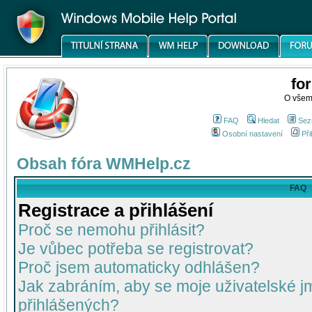
fo
O všem
FAQ
Hledat
Sez
Osobní nastavení
Při
Obsah fóra WMHelp.cz
FAQ
Registrace a přihlášení
Proč se nemohu přihlásit?
Je vůbec potřeba se registrovat?
Proč jsem automaticky odhlášen?
Jak zabráním, aby se moje uživatelské 
přihlášených?