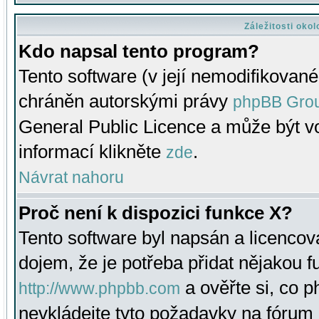
Záležitosti oko
Kdo napsal tento program?
Tento software (v její nemodifikované
chráněn autorskými právy
phpBB Gro
General Public Licence a může být vo
informací klikněte
.
zde
Návrat nahoru
Proč není k dispozici funkce X?
Tento software byl napsán a licenco
dojem, že je potřeba přidat nějakou f
a ověřte si, co 
http://www.phpbb.com
nevkládejte tyto požadavky na fóru