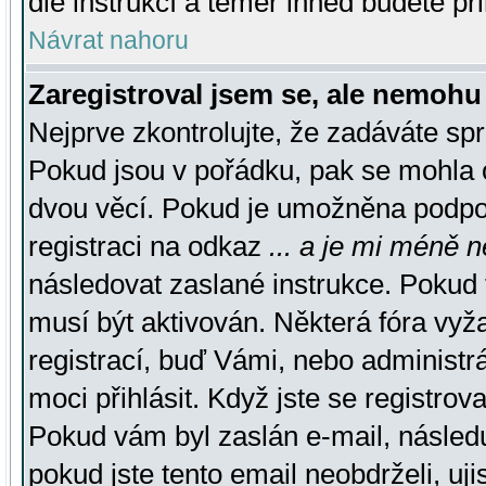
dle instrukcí a téměř ihned budete př
Návrat nahoru
Zaregistroval jsem se, ale nemohu 
Nejprve zkontrolujte, že zadáváte sp
Pokud jsou v pořádku, pak se mohla o
dvou věcí. Pokud je umožněna podpora
registraci na odkaz
... a je mi méně n
následovat zaslané instrukce. Pokud t
musí být aktivován. Některá fóra vyž
registrací, buď Vámi, nebo administr
moci přihlásit. Když jste se registrova
Pokud vám byl zaslán e-mail, násled
pokud jste tento email neobdrželi, uj