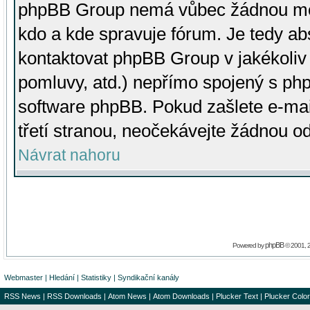
phpBB Group nemá vůbec žádnou moc 
kdo a kde spravuje fórum. Je tedy a
kontaktovat phpBB Group v jakékoliv p
pomluvy, atd.) nepřímo spojený s p
software phpBB. Pokud zašlete e-mai
třetí stranou, neočekávejte žádnou o
Návrat nahoru
phpBB
Powered by
© 2001, 
Webmaster
|
Hledání
|
Statistiky
|
Syndikační kanály
RSS News
|
RSS Downloads
|
Atom News
|
Atom Downloads
|
Plucker Text
|
Plucker Color