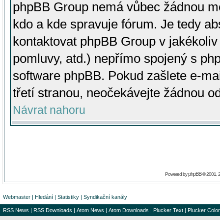
phpBB Group nemá vůbec žádnou moc 
kdo a kde spravuje fórum. Je tedy a
kontaktovat phpBB Group v jakékoliv p
pomluvy, atd.) nepřímo spojený s p
software phpBB. Pokud zašlete e-mai
třetí stranou, neočekávejte žádnou o
Návrat nahoru
phpBB
Powered by
© 2001, 
Webmaster
|
Hledání
|
Statistiky
|
Syndikační kanály
RSS News
|
RSS Downloads
|
Atom News
|
Atom Downloads
|
Plucker Text
|
Plucker Color