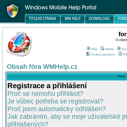
fo
O všem
FAQ
Hledat
Sez
Osobní nastavení
Při
Obsah fóra WMHelp.cz
FAQ
Registrace a přihlášení
Proč se nemohu přihlásit?
Je vůbec potřeba se registrovat?
Proč jsem automaticky odhlášen?
Jak zabráním, aby se moje uživatelské 
přihlášených?