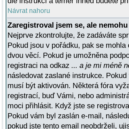
dle instrukcí a téměř ihned budete př
Návrat nahoru
Zaregistroval jsem se, ale nemohu 
Nejprve zkontrolujte, že zadáváte sp
Pokud jsou v pořádku, pak se mohla o
dvou věcí. Pokud je umožněna podpora
registraci na odkaz
... a je mi méně n
následovat zaslané instrukce. Pokud t
musí být aktivován. Některá fóra vyž
registrací, buď Vámi, nebo administr
moci přihlásit. Když jste se registrova
Pokud vám byl zaslán e-mail, násled
pokud jste tento email neobdrželi, uj