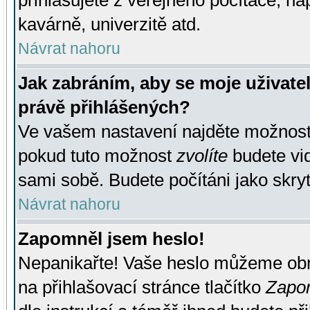
přihlašujete z veřejného počítače, na
kavárně, univerzitě atd.
Návrat nahoru
Jak zabráním, aby se moje uživate
právě přihlášených?
Ve vašem nastavení najděte možnos
pokud tuto možnost
zvolíte
budete vid
sami sobě. Budete počítáni jako skryt
Návrat nahoru
Zapomněl jsem heslo!
Nepanikařte! Vaše heslo můžeme obn
na přihlašovací stránce tlačítko
Zapom