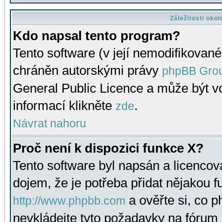
Záležitosti oko
Kdo napsal tento program?
Tento software (v její nemodifikované
chráněn autorskými právy
phpBB Gro
General Public Licence a může být vo
informací klikněte
.
zde
Návrat nahoru
Proč není k dispozici funkce X?
Tento software byl napsán a licenco
dojem, že je potřeba přidat nějakou f
a ověřte si, co 
http://www.phpbb.com
nevkládejte tyto požadavky na fóru