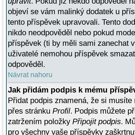
upravit
. Pokud již někdo odpověděl na
objeví se vám malinký dodatek u přísp
tento příspěvek upravovali. Tento do
nikdo neodpověděl nebo pokud moderá
příspěvek (ti by měli sami zanechat v
uživatelé nemohou příspěvek smazat,
odpověděl.
Návrat nahoru
Jak přidám podpis k mému příspě
Přidat podpis znamená, že si musíte n
přes stránku
Profil
. Podpis můžete p
zatržením položky
Připojit podpis
. Mů
pro všechny vaše příspěvky zaškrtnut