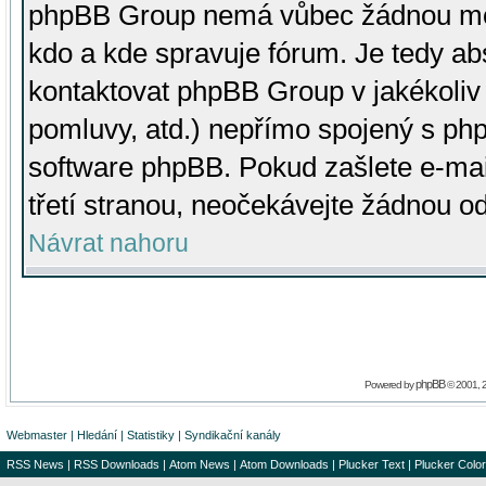
phpBB Group nemá vůbec žádnou moc 
kdo a kde spravuje fórum. Je tedy a
kontaktovat phpBB Group v jakékoliv p
pomluvy, atd.) nepřímo spojený s p
software phpBB. Pokud zašlete e-mai
třetí stranou, neočekávejte žádnou o
Návrat nahoru
phpBB
Powered by
© 2001, 
Webmaster
|
Hledání
|
Statistiky
|
Syndikační kanály
RSS News
|
RSS Downloads
|
Atom News
|
Atom Downloads
|
Plucker Text
|
Plucker Color