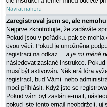
dle instrukcí a téměř ihned budete př
Návrat nahoru
Zaregistroval jsem se, ale nemohu 
Nejprve zkontrolujte, že zadáváte sp
Pokud jsou v pořádku, pak se mohla o
dvou věcí. Pokud je umožněna podpora
registraci na odkaz
... a je mi méně n
následovat zaslané instrukce. Pokud t
musí být aktivován. Některá fóra vyž
registrací, buď Vámi, nebo administr
moci přihlásit. Když jste se registrova
Pokud vám byl zaslán e-mail, násled
pokud jste tento email neobdrželi, uj