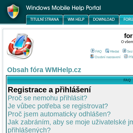
fo
O všem
FAQ
Hledat
Sez
Osobní nastavení
Při
Obsah fóra WMHelp.cz
FAQ
Registrace a přihlášení
Proč se nemohu přihlásit?
Je vůbec potřeba se registrovat?
Proč jsem automaticky odhlášen?
Jak zabráním, aby se moje uživatelské 
přihlášených?