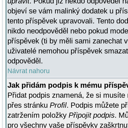
upravit
. Pokud již někdo odpověděl na
objeví se vám malinký dodatek u přísp
tento příspěvek upravovali. Tento do
nikdo neodpověděl nebo pokud moderá
příspěvek (ti by měli sami zanechat v
uživatelé nemohou příspěvek smazat,
odpověděl.
Návrat nahoru
Jak přidám podpis k mému příspě
Přidat podpis znamená, že si musíte n
přes stránku
Profil
. Podpis můžete p
zatržením položky
Připojit podpis
. Mů
pro všechny vaše příspěvky zaškrtnut