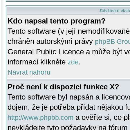
Záležitosti oko
Kdo napsal tento program?
Tento software (v její nemodifikované
chráněn autorskými právy
phpBB Gro
General Public Licence a může být vo
informací klikněte
.
zde
Návrat nahoru
Proč není k dispozici funkce X?
Tento software byl napsán a licenco
dojem, že je potřeba přidat nějakou f
a ověřte si, co 
http://www.phpbb.com
nevkládejte tyto požadavky na fóru