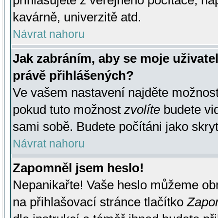
přihlašujete z veřejného počítače, na
kavárně, univerzitě atd.
Návrat nahoru
Jak zabráním, aby se moje uživate
právě přihlášených?
Ve vašem nastavení najděte možnos
pokud tuto možnost
zvolíte
budete vid
sami sobě. Budete počítáni jako skryt
Návrat nahoru
Zapomněl jsem heslo!
Nepanikařte! Vaše heslo můžeme obn
na přihlašovací stránce tlačítko
Zapom