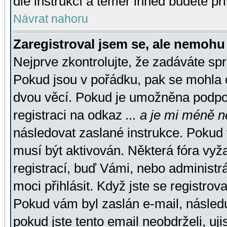
dle instrukcí a téměř ihned budete př
Návrat nahoru
Zaregistroval jsem se, ale nemohu 
Nejprve zkontrolujte, že zadáváte sp
Pokud jsou v pořádku, pak se mohla o
dvou věcí. Pokud je umožněna podpora
registraci na odkaz
... a je mi méně n
následovat zaslané instrukce. Pokud t
musí být aktivován. Některá fóra vyž
registrací, buď Vámi, nebo administr
moci přihlásit. Když jste se registrova
Pokud vám byl zaslán e-mail, násled
pokud jste tento email neobdrželi, uj