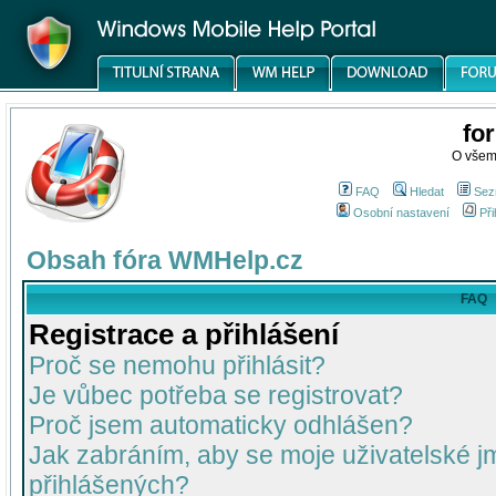
fo
O všem
FAQ
Hledat
Sez
Osobní nastavení
Při
Obsah fóra WMHelp.cz
FAQ
Registrace a přihlášení
Proč se nemohu přihlásit?
Je vůbec potřeba se registrovat?
Proč jsem automaticky odhlášen?
Jak zabráním, aby se moje uživatelské 
přihlášených?