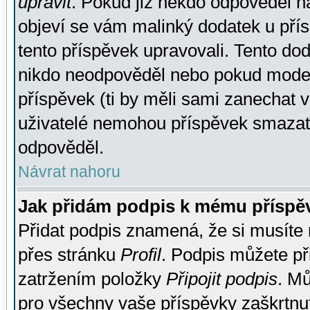
upravit
. Pokud již někdo odpověděl na
objeví se vám malinký dodatek u přísp
tento příspěvek upravovali. Tento do
nikdo neodpověděl nebo pokud moderá
příspěvek (ti by měli sami zanechat v
uživatelé nemohou příspěvek smazat,
odpověděl.
Návrat nahoru
Jak přidám podpis k mému příspě
Přidat podpis znamená, že si musíte n
přes stránku
Profil
. Podpis můžete p
zatržením položky
Připojit podpis
. Mů
pro všechny vaše příspěvky zaškrtnut