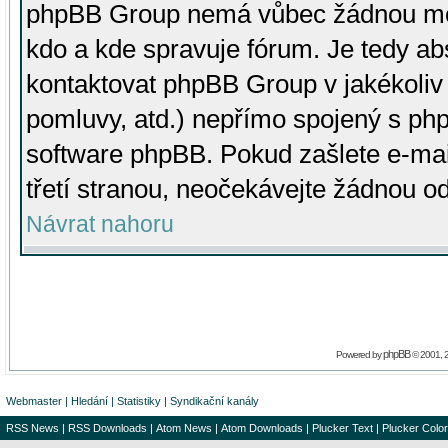
phpBB Group nemá vůbec žádnou moc 
kdo a kde spravuje fórum. Je tedy a
kontaktovat phpBB Group v jakékoliv p
pomluvy, atd.) nepřímo spojený s p
software phpBB. Pokud zašlete e-mai
třetí stranou, neočekávejte žádnou o
Návrat nahoru
phpBB
Powered by
© 2001, 
Webmaster
|
Hledání
|
Statistiky
|
Syndikační kanály
RSS News
|
RSS Downloads
|
Atom News
|
Atom Downloads
|
Plucker Text
|
Plucker Color