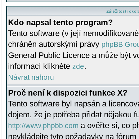
Záležitosti oko
Kdo napsal tento program?
Tento software (v její nemodifikované
chráněn autorskými právy
phpBB Gro
General Public Licence a může být vo
informací klikněte
.
zde
Návrat nahoru
Proč není k dispozici funkce X?
Tento software byl napsán a licenco
dojem, že je potřeba přidat nějakou f
a ověřte si, co 
http://www.phpbb.com
nevkládejte tyto požadavky na fóru