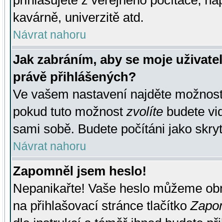
přihlašujete z veřejného počítače, na
kavárně, univerzitě atd.
Návrat nahoru
Jak zabráním, aby se moje uživate
právě přihlášených?
Ve vašem nastavení najděte možnos
pokud tuto možnost
zvolíte
budete vid
sami sobě. Budete počítáni jako skryt
Návrat nahoru
Zapomněl jsem heslo!
Nepanikařte! Vaše heslo můžeme obn
na přihlašovací stránce tlačítko
Zapom